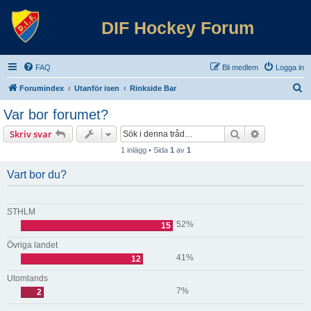
DIF Hockey Forum
FAQ
Bli medlem
Logga in
S
Forumindex
Utanför isen
Rinkside Bar
ö
Var bor forumet?
k
Sök
Avancerad 
Skriv svar
1 inlägg • Sida
1
av
1
Vart bor du?
STHLM
52%
15
Övriga landet
41%
12
Utomlands
7%
2