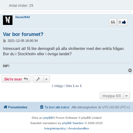
Antal röster:
29
Daniel942
0
Var bor forumet?
I
2021-12-05 18:00:34
n
l
Intressant att få lite demografi på alla skribenter med den enkla frågan.
ä
Bor du i Stockholm eller i övriga landet?
g
g
DIF!
Skriv svar
1 inlägg • Sida
1
av
1
Hoppa till
Forumindex
Ta bort alla kakor
Alla tidsangivelser är UTC+01:00 UTC+1
Drivs av
phpBB
® Forum Software © phpBB Limited
Swedish translation by
phpBB Sweden
© 2006-2020
Integritetspolicy
|
Användarvillkor