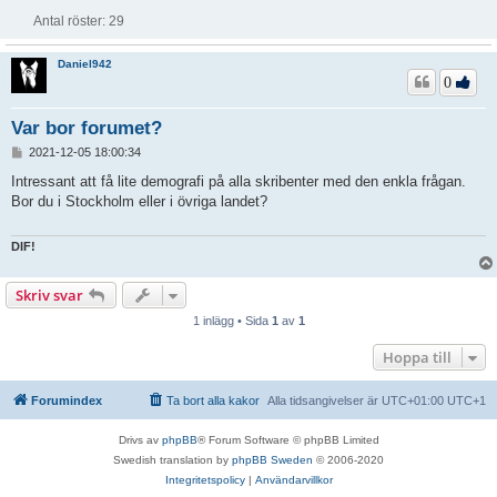
Antal röster:
29
Daniel942
0
Var bor forumet?
I
2021-12-05 18:00:34
n
l
Intressant att få lite demografi på alla skribenter med den enkla frågan.
ä
Bor du i Stockholm eller i övriga landet?
g
g
DIF!
Skriv svar
1 inlägg • Sida
1
av
1
Hoppa till
Forumindex
Ta bort alla kakor
Alla tidsangivelser är UTC+01:00 UTC+1
Drivs av
phpBB
® Forum Software © phpBB Limited
Swedish translation by
phpBB Sweden
© 2006-2020
Integritetspolicy
|
Användarvillkor