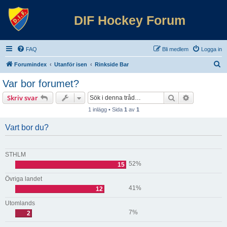
DIF Hockey Forum
FAQ
Bli medlem
Logga in
S
Forumindex
Utanför isen
Rinkside Bar
ö
Var bor forumet?
k
Sök
Avancerad 
Skriv svar
1 inlägg • Sida
1
av
1
Vart bor du?
STHLM
52%
15
Övriga landet
41%
12
Utomlands
7%
2