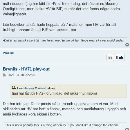
mål i sudden (jag har låtit bli HV:s- forum idag, det räcker nu liksom)
Otroligt tungt, men hellre HV är BIF, nu när det inte fanns några andra
valmöjligheter.
Lite besviken ändå, hade hoppats på 7 matcher, men HV var för allt
trubbigt, snarare än att BIF var speciellt bra
-Det är en ganska kort tid man lever, med tanke på hur länge man ska vara död sedan
Praetori
0
Brynäs - HV71 play-out
I
2021-04-18 20:28:51
n
l
ä
Lee Harvey Oswald
skrev:
↑
g
(jag har låtit bli HV:s- forum idag, det räcker nu liksom)
g
Det har inte jag. De är precis så bittra och uppgivna som vi var. Med
skillnaden att HV har haft plånbok, material och mediahauss i ryggen och
ändå lyckades köra skiten i botten.
- This is not a penalty this is a thing of beauty. If you don't like it change the channel.