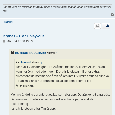
För att vara en felbyggd trupp av Bosse måste man ju ändå säga att han gjort det jävligt
bra.
Praetori
0
Brynäs - HV71 play-out
I
2021-04-19 08:19:39
n
l
ä
BOMBOM BOUCHARD
skrev:
↑
g
g
Praetori
skrev:
↑
De nya TV avtalet gör att avståndet mellan SHL och Allsvenskan
kommer öka med tiden igen. Det blir ju ett par miljoner extra,
successivt de kommande åren så om inte HV lyckas studsa tillbaka
innan kassan sinat finns en risk att de cementerar sig i
Allsvenskan.
Men nu är det ju garanterat ett lag som ska upp. Det räcker att vara bäst
i Allsvenskan. Hade kvalserien varit kvar hade jag förstått ditt
resonemang.
I år går ju Löven eller Timrå upp.