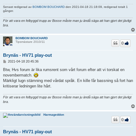
Senast redigerad av
BOMBOM BOUCHARD
den 2021-04-18 21:18:09, redigerad totalt 1
gånger.
För att vara en felbyggd trupp av Bosse måste man ju ändå säga att han gjort det jävligt
bra.
BOMBOM BOUCHARD
Tipsmästare 2010/11
0
Brynäs - HV71 play-out
I
2021-04-18 20:45:36
n
l
Btw, Hvs forum är lika rumsrent som vårt forum efter att vi torskat en
ä
novembermatch.
g
Märkligt lugn stämning med vårdat språk. En kille får bassning så fort han
g
kritiserar ledningen lite hårt.
För att vara en felbyggd trupp av Bosse måste man ju ändå säga att han gjort det jävligt
bra.
Harmageddon
0
Brynäs - HV71 play-out