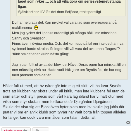
laget som ryker .... och att vilja göra om seriesystemet/stänga
ligan
.
Självklart har HV fått det dom förtjänar, rent sportsligt.
Du har helt rätt i det. Kan mycket väl vara jag som överreagerar på
reaktionerna.
Men jag tycker det lipas ut ordentligt på många håll. Inte minst hos
Sanny och Svensson.
Finns även i övriga media. Och, det kom upp på tal om inte det här nya
systemet borde skrotas för ingen vill väl vara del av denna "ångest"?
"tänk om det är er klubb nästa gång"
Jag njuter fullt ut av att det blev just Håve. Deras egon har minskat till en
mer mänsklig nivå nu. Hade varit tråkigare om Brynäs åkt, de har nog
med problem som det är.
Håller fult ut med, att hv ryker gör inte mig ett skit, vill ha kvar Brynäs
trots att klubben har sköts under all kritik, men inte klubbens fel utan de
som sitter och styr, precis som vårt kära lag ibland har vi haft otur med
vilka som styr skutan, men fortfarande är Djurgården Djurgården.
Skulle det visa sig att Björklöven byter plats med hv skulle jag jubla där
pratar vi om en anrik klubb som tyvärr har varit borta från toppen alldeles
för länge, kan dock vara min ålder som talar i detta fall.
Skriv svar