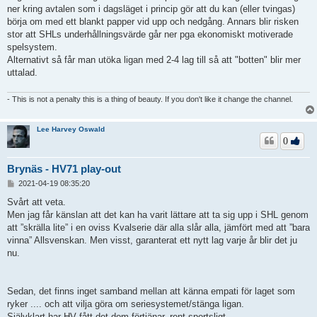
ner kring avtalen som i dagsläget i princip gör att du kan (eller tvingas)
börja om med ett blankt papper vid upp och nedgång. Annars blir risken
stor att SHLs underhållningsvärde går ner pga ekonomiskt motiverade
spelsystem.
Alternativt så får man utöka ligan med 2-4 lag till så att "botten" blir mer
uttalad.
- This is not a penalty this is a thing of beauty. If you don't like it change the channel.
Lee Harvey Oswald
0
Brynäs - HV71 play-out
I
2021-04-19 08:35:20
n
l
Svårt att veta.
ä
Men jag får känslan att det kan ha varit lättare att ta sig upp i SHL genom
g
att ”skrälla lite” i en oviss Kvalserie där alla slår alla, jämfört med att ”bara
g
vinna” Allsvenskan. Men visst, garanterat ett nytt lag varje år blir det ju
nu.
Sedan, det finns inget samband mellan att känna empati för laget som
ryker .... och att vilja göra om seriesystemet/stänga ligan.
Självklart har HV fått det dom förtjänar, rent sportsligt.