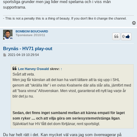
sportsliga grunder men jag lider med spelarna och i viss mån
supportrarna.
- This is not a penalty this is a thing of beauty. If you don't like it change the channel.
BOMBOM BOUCHARD
Tipsmästare 2010/11
0
Brynäs - HV71 play-out
I
2021-04-19 10:29:54
n
l
ä
Lee Harvey Oswald
skrev:
↑
g
Svårt att veta.
g
Men jag får känslan att det kan ha varit lättare att ta sig upp i SHL
genom att ”skrälla lite” i en oviss Kvalserie där alla slår alla, jämfört med
att ”bara vinna” Allsvenskan. Men visst, garanterat ett nytt lag varje år
blir det ju nu.
Sedan, det finns inget samband mellan att känna empati för laget
som ryker .... och att vilja göra om seriesystemet/stänga ligan
.
Självklart har HV fått det dom förtjänar, rent sportsligt.
Du har helt rätt i det. Kan mycket väl vara jag som överreagerar på