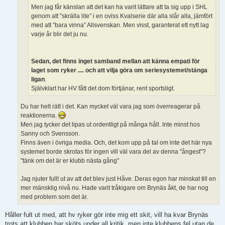
Men jag får känslan att det kan ha varit lättare att ta sig upp i SHL
genom att ”skrälla lite” i en oviss Kvalserie där alla slår alla, jämfört
med att ”bara vinna” Allsvenskan. Men visst, garanterat ett nytt lag
varje år blir det ju nu.
Sedan, det finns inget samband mellan att känna empati för
laget som ryker .... och att vilja göra om seriesystemet/stänga
ligan
.
Självklart har HV fått det dom förtjänar, rent sportsligt.
Du har helt rätt i det. Kan mycket väl vara jag som överreagerar på
reaktionerna.
Men jag tycker det lipas ut ordentligt på många håll. Inte minst hos
Sanny och Svensson.
Finns även i övriga media. Och, det kom upp på tal om inte det här nya
systemet borde skrotas för ingen vill väl vara del av denna "ångest"?
"tänk om det är er klubb nästa gång"
Jag njuter fullt ut av att det blev just Håve. Deras egon har minskat till en
mer mänsklig nivå nu. Hade varit tråkigare om Brynäs åkt, de har nog
med problem som det är.
Håller fult ut med, att hv ryker gör inte mig ett skit, vill ha kvar Brynäs
trots att klubben har sköts under all kritik, men inte klubbens fel utan de