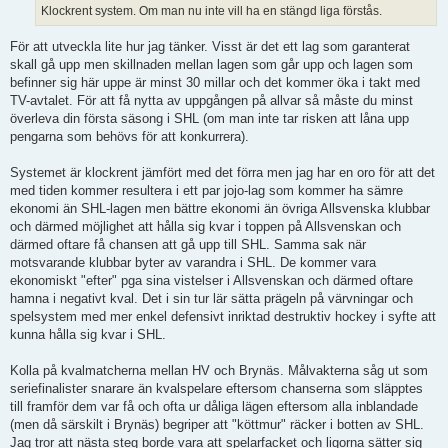
Klockrent system. Om man nu inte vill ha en stängd liga förstås.
För att utveckla lite hur jag tänker. Visst är det ett lag som garanterat
skall gå upp men skillnaden mellan lagen som går upp och lagen som
befinner sig här uppe är minst 30 millar och det kommer öka i takt med
TV-avtalet. För att få nytta av uppgången på allvar så måste du minst
överleva din första säsong i SHL (om man inte tar risken att låna upp
pengarna som behövs för att konkurrera).
Systemet är klockrent jämfört med det förra men jag har en oro för att det
med tiden kommer resultera i ett par jojo-lag som kommer ha sämre
ekonomi än SHL-lagen men bättre ekonomi än övriga Allsvenska klubbar
och därmed möjlighet att hålla sig kvar i toppen på Allsvenskan och
därmed oftare få chansen att gå upp till SHL. Samma sak när
motsvarande klubbar byter av varandra i SHL. De kommer vara
ekonomiskt "efter" pga sina vistelser i Allsvenskan och därmed oftare
hamna i negativt kval. Det i sin tur lär sätta prägeln på värvningar och
spelsystem med mer enkel defensivt inriktad destruktiv hockey i syfte att
kunna hålla sig kvar i SHL.
Kolla på kvalmatcherna mellan HV och Brynäs. Målvakterna såg ut som
seriefinalister snarare än kvalspelare eftersom chanserna som släpptes
till framför dem var få och ofta ur dåliga lägen eftersom alla inblandade
(men då särskilt i Brynäs) begriper att "köttmur" räcker i botten av SHL.
Jag tror att nästa steg borde vara att spelarfacket och ligorna sätter sig