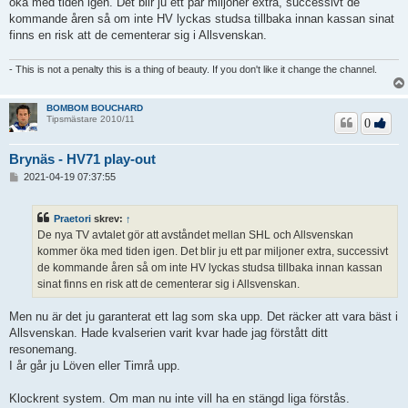
öka med tiden igen. Det blir ju ett par miljoner extra, successivt de
g
kommande åren så om inte HV lyckas studsa tillbaka innan kassan sinat
g
finns en risk att de cementerar sig i Allsvenskan.
- This is not a penalty this is a thing of beauty. If you don't like it change the channel.
BOMBOM BOUCHARD
Tipsmästare 2010/11
0
Brynäs - HV71 play-out
I
2021-04-19 07:37:55
n
l
ä
Praetori
skrev:
↑
g
De nya TV avtalet gör att avståndet mellan SHL och Allsvenskan
g
kommer öka med tiden igen. Det blir ju ett par miljoner extra, successivt
de kommande åren så om inte HV lyckas studsa tillbaka innan kassan
sinat finns en risk att de cementerar sig i Allsvenskan.
Men nu är det ju garanterat ett lag som ska upp. Det räcker att vara bäst i
Allsvenskan. Hade kvalserien varit kvar hade jag förstått ditt
resonemang.
I år går ju Löven eller Timrå upp.
Klockrent system. Om man nu inte vill ha en stängd liga förstås.