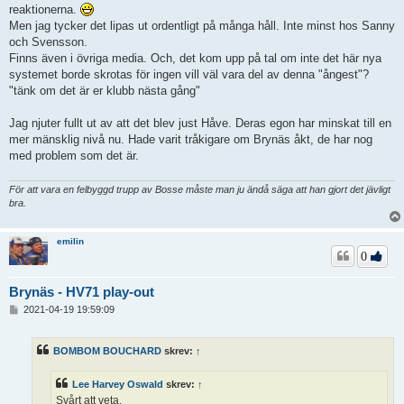
reaktionerna.
Men jag tycker det lipas ut ordentligt på många håll. Inte minst hos Sanny
och Svensson.
Finns även i övriga media. Och, det kom upp på tal om inte det här nya
systemet borde skrotas för ingen vill väl vara del av denna "ångest"?
"tänk om det är er klubb nästa gång"
Jag njuter fullt ut av att det blev just Håve. Deras egon har minskat till en
mer mänsklig nivå nu. Hade varit tråkigare om Brynäs åkt, de har nog
med problem som det är.
För att vara en felbyggd trupp av Bosse måste man ju ändå säga att han gjort det jävligt
bra.
emilin
0
Brynäs - HV71 play-out
I
2021-04-19 19:59:09
n
l
ä
BOMBOM BOUCHARD
skrev:
↑
g
g
Lee Harvey Oswald
skrev:
↑
Svårt att veta.