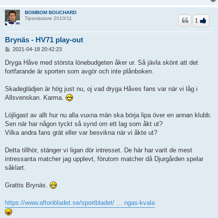
BOMBOM BOUCHARD
Tipsmästare 2010/11
1
Brynäs - HV71 play-out
I
2021-04-18 20:42:23
n
l
Dryga Håve med största lönebudgeten åker ur. Så jävla skönt att det
ä
fortfarande är sporten som avgör och inte plånboken.
g
g
Skadeglädjen är hög just nu, oj vad dryga Håves fans var när vi låg i
Allsvenskan. Karma.
Löjligast av allt hur nu alla vuxna män ska börja lipa över en annan klubb.
Sen när har någon tyckt så synd om ett lag som åkt ut?
Vilka andra fans grät eller var besvikna när vi åkte ut?
Detta tillhör, stänger vi ligan dör intresset. De här har varit de mest
intressanta matcher jag upplevt, förutom matcher då Djurgården spelar
såklart.
Grattis Brynäs.
https://www.aftonbladet.se/sportbladet/ ... ngas-kvala