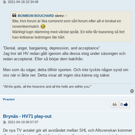
I
2021-04-18 22:34:48
n
l
ä
BOMBOM BOUCHARD
skrev:
↑
g
Btw, Hvs forum är lika rumsrent som vårt forum efter att vi torskat en
g
novembermatch.
Märkligt lugn stämning med vårdat språk. En kille får bassning så fort
han kritiserar ledningen lite hårt.
”Denial, anger, bargaining, depression, and acceptance”
Jag tror att HV redan gått igenom alla dessa steg under säsongen och
redan accepterat. Eller så börjar dem bakifrån.
Men som du säger, detta tillhör sporten. Och inte tyckte någon synd om
oss när vi åkte ner. Detta visar att ingen ska känna sig säker.
"All the gods, all the heavens and all the hells are within you."
Praetori
0
Brynäs - HV71 play-out
I
2021-04-19 06:57:07
n
l
De nya TV avtalet gör att avståndet mellan SHL och Allsvenskan kommer
ä