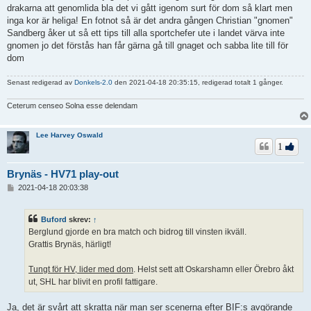
ä
drakarna att genomlida bla det vi gått igenom surt för dom så klart men
g
inga kor är heliga! En fotnot så är det andra gången Christian "gnomen"
g
Sandberg åker ut så ett tips till alla sportchefer ute i landet värva inte
gnomen jo det förstås han får gärna gå till gnaget och sabba lite till för
dom
Senast redigerad av
Donkels-2.0
den 2021-04-18 20:35:15, redigerad totalt 1 gånger.
Ceterum censeo Solna esse delendam
Lee Harvey Oswald
1
Brynäs - HV71 play-out
I
2021-04-18 20:03:38
n
l
ä
Buford
skrev:
↑
g
Berglund gjorde en bra match och bidrog till vinsten ikväll.
g
Grattis Brynäs, härligt!
Tungt för HV, lider med dom
. Helst sett att Oskarshamn eller Örebro åkt
ut, SHL har blivit en profil fattigare.
Ja, det är svårt att skratta när man ser scenerna efter BIF:s avgörande