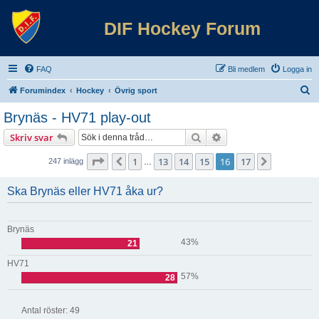
DIF Hockey Forum
FAQ
Bli medlem
Logga in
S
Forumindex
Hockey
Övrig sport
ö
Brynäs - HV71 play-out
k
Sök
Avancerad sökning
Skriv svar
Sida
16
av
17
1
13
14
15
16
17
Föregående
Nästa
247 inlägg
…
Ska Brynäs eller HV71 åka ur?
Brynäs
43%
21
HV71
57%
28
Antal röster:
49