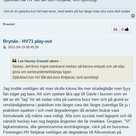
-Det är en ganska kort tid man lever, med tanke på hur länge man ska vara död sedan
Praetori
0
Brynäs - HV71 play-out
I
2021-04-19 08:45:28
n
l
ä
Lee Harvey Oswald
skrev:
↑
g
Sedan, det finns inget samband mellan att känna empati och att vilja
g
göra om seriesystemet/stänga ligan.
Självklart har HV fått det dom förtjänar, rent sportsligt.
Jag trodde verkligen att man skulle känna lite mer skadeglädje men fyyy
fan säger jag bara. Att som spelare åka upp till Gävle i bussen som en
del av ett "lag" för att sedan sitta på samma buss hem och på grund av
omständigheterna i praktiken inte längre vara det längre (samtliga får ju i
praktiken sparken i och med degraderingen då avtalen brukar vara
formulerade så) måste vara vidrigt. Alla som sysslat med lagsport och då
särskilt hockey kan nog begripa ångesten det lär innebära. Gruppen, "VI",
lagkamraterna, alla gemensamma ansträngningar, väck på en bussresa.
Föreningen HV förtjänar verkligen att degraderas till Allsvenskan på