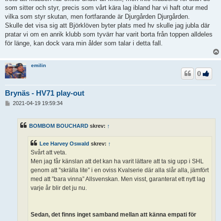
som sitter och styr, precis som vårt kära lag ibland har vi haft otur med
vilka som styr skutan, men fortfarande är Djurgården Djurgården.
Skulle det visa sig att Björklöven byter plats med hv skulle jag jubla där
pratar vi om en anrik klubb som tyvärr har varit borta från toppen alldeles
för länge, kan dock vara min ålder som talar i detta fall.
emilin
0
Brynäs - HV71 play-out
I
2021-04-19 19:59:34
n
l
ä
BOMBOM BOUCHARD
skrev:
↑
g
g
Lee Harvey Oswald
skrev:
↑
Svårt att veta.
Men jag får känslan att det kan ha varit lättare att ta sig upp i SHL
genom att ”skrälla lite” i en oviss Kvalserie där alla slår alla, jämfört
med att ”bara vinna” Allsvenskan. Men visst, garanterat ett nytt lag
varje år blir det ju nu.
Sedan, det finns inget samband mellan att känna empati för