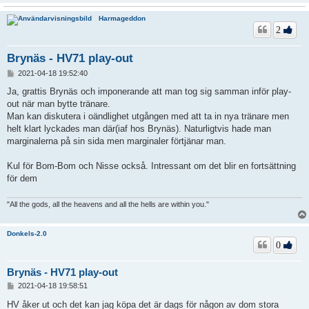
Harmageddon
2
Brynäs - HV71 play-out
I
2021-04-18 19:52:40
n
l
Ja, grattis Brynäs och imponerande att man tog sig samman inför play-
ä
out när man bytte tränare.
g
Man kan diskutera i oändlighet utgången med att ta in nya tränare men
g
helt klart lyckades man där(iaf hos Brynäs). Naturligtvis hade man
marginalerna på sin sida men marginaler förtjänar man.
Kul för Bom-Bom och Nisse också. Intressant om det blir en fortsättning
för dem
"All the gods, all the heavens and all the hells are within you."
Donkels-2.0
0
Brynäs - HV71 play-out
I
2021-04-18 19:58:51
n
l
HV åker ut och det kan jag köpa det är dags för någon av dom stora