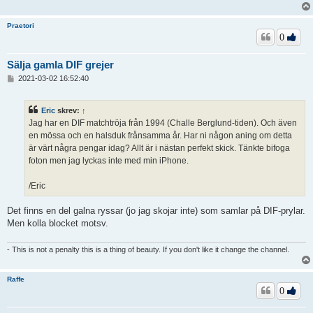
Praetori
0
Sälja gamla DIF grejer
I
2021-03-02 16:52:40
n
l
ä
Eric
skrev:
↑
g
Jag har en DIF matchtröja från 1994 (Challe Berglund-tiden). Och även
g
en mössa och en halsduk frånsamma år. Har ni någon aning om detta
är värt några pengar idag? Allt är i nästan perfekt skick. Tänkte bifoga
foton men jag lyckas inte med min iPhone.
/Eric
Det finns en del galna ryssar (jo jag skojar inte) som samlar på DIF-prylar.
Men kolla blocket motsv.
- This is not a penalty this is a thing of beauty. If you don't like it change the channel.
Raffe
0