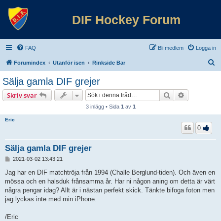
DIF Hockey Forum
FAQ
Bli medlem
Logga in
S
Forumindex
Utanför isen
Rinkside Bar
ö
Sälja gamla DIF grejer
k
Sök
Avancerad 
Skriv svar
3 inlägg • Sida
1
av
1
Eric
0
Sälja gamla DIF grejer
I
2021-03-02 13:43:21
n
l
Jag har en DIF matchtröja från 1994 (Challe Berglund-tiden). Och även en
ä
mössa och en halsduk frånsamma år. Har ni någon aning om detta är värt
g
några pengar idag? Allt är i nästan perfekt skick. Tänkte bifoga foton men
g
jag lyckas inte med min iPhone.
/Eric