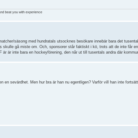
 and beat you with experience
tcher/säsong med hundratals utsocknes besökare innebär bara det tusentals 
 skulle gå miste om. Och, sponsorer står faktiskt i kö, trots att de inte får e
är är inte bara en hockeyförening, den når ut till tusentals andra där kommune
en en sevärdhet. Men hur bra är han nu egentligen? Varför vill han inte fortsät