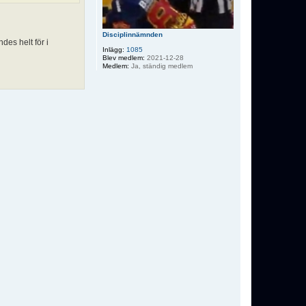
Disciplinnämnden
des helt för i
Inlägg:
1085
Blev medlem:
2021-12-28
Medlem:
Ja, ständig medlem