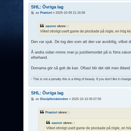
SHL: Övriga lag
I
av
Praetori
»
2025-10-09 21:16:58
n
l
ä
sauron
skrev:
↑
g
Vilket otroligt uselt game de plockade på rögle, en hög klu
g
Den var sjuk. De tog den som att den var avsiktlig, vilket d
Å andra sidan minns man ju justitiemordet på is förra säson
efterhand.
Domarna gör så gott de kan. Oftast blir det rätt men ibland ä
- This is not a penalty this is a thing of beauty. If you don't like it chang
SHL: Övriga lag
I
av
Disciplinnämnden
»
2025-10-10 05:07:50
n
l
ä
Praetori
skrev:
↑
g
g
sauron
skrev:
↑
Vilket otroligt uselt game de plockade på rögle, en hög