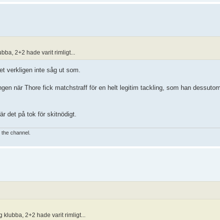
bba, 2+2 hade varit rimligt...
et verkligen inte såg ut som.
gen när Thore fick matchstraff för en helt legitim tackling, som han dessutom 
r det på tok för skitnödigt.
e the channel.
 klubba, 2+2 hade varit rimligt...