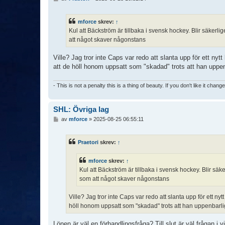
n
l
ä
mforce
skrev:
↑
g
Kul att Bäckström är tillbaka i svensk hockey. Blir säkerl
g
att något skaver någonstans
Ville? Jag tror inte Caps var redo att slanta upp för ett nyt
att de höll honom uppsatt som "skadad" trots att han uppe
- This is not a penalty this is a thing of beauty. If you don't like it chang
SHL: Övriga lag
I
av
mforce
»
2025-08-25 06:55:11
n
l
ä
Praetori
skrev:
↑
g
g
mforce
skrev:
↑
Kul att Bäckström är tillbaka i svensk hockey. Blir säk
som att något skaver någonstans
Ville? Jag tror inte Caps var redo att slanta upp för ett ny
höll honom uppsatt som "skadad" trots att han uppenbarl
Lönen är väl en förhandlingsfråga? Till slut är väl frågan i 