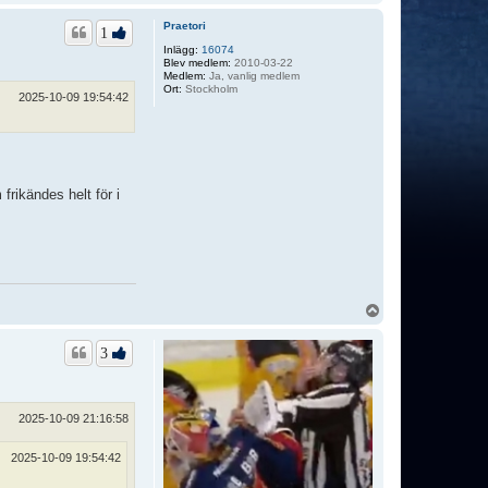
p
p
Praetori
1
Inlägg:
16074
Blev medlem:
2010-03-22
Medlem:
Ja, vanlig medlem
Ort:
Stockholm
2025-10-09 19:54:42
frikändes helt för i
U
p
p
3
2025-10-09 21:16:58
2025-10-09 19:54:42