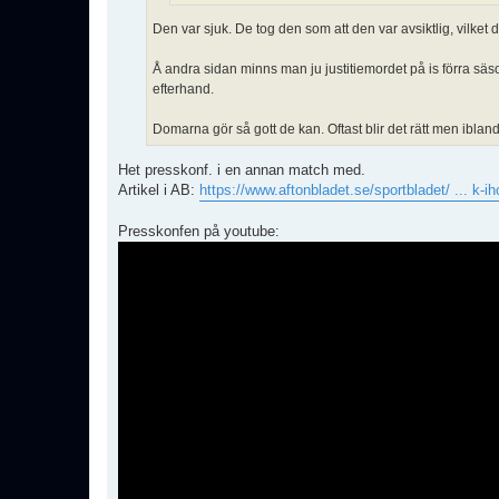
Den var sjuk. De tog den som att den var avsiktlig, vilket 
Å andra sidan minns man ju justitiemordet på is förra säso
efterhand.
Domarna gör så gott de kan. Oftast blir det rätt men ibland 
Het presskonf. i en annan match med.
Artikel i AB:
https://www.aftonbladet.se/sportbladet/ ... k-ih
Presskonfen på youtube: