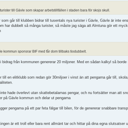
ister till Gävle som skapar arbetstillfällen i staden bara för skojs skull.
 går till klubben bidrar till tusentals nya turister i Gävle, Gävle är inte ens 
m har dubbelt så många turister, så måste jag säga att Almtuna gör ett mycke
n
le kommun sponsrar BIF med får dom tillbaks tiodubbelt.
ner i bidrag från kommunen genererar 20 miljoner. Med en sådan kalkyl så borde
r till en elitklubb som redan gör 30miljoer i vinst än att pengarna går till, skola
liteten.
nte hade överlevt utan skattebetalarnas pengar, och nu fortsätter man att sno 
tter på Gävle kommun och delar ut pengarna
ger pengarna på ett par feta fälgar till bilen, för de genererar snabbare transpo
gen är ett troll eller bara rent allmänt tar och hittar på dina egna slutsatser 