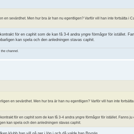
igen en sevärdhet. Men hur bra är han nu egentligen? Varför vill han inte fortsätta i
t kontrakt för en caphit som de kan få 3-4 andra yngre förmågor för istället. Fan
nbarligen kan spela och den anledningen stavas caphit.
e the channel.
erligen en sevärdhet. Men hur bra är han nu egentligen? Varför vill han inte fortsätt
tt kontrakt för en caphit som de kan få 3-4 andra yngre förmågor för istället. Fanns ju 
igen kan spela och den anledningen stavas caphit.
vilken klubb han vill gå ner i lön i och då valde han Brynäs.