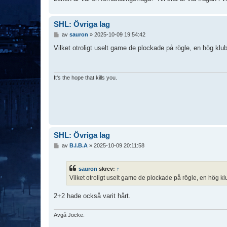
SHL: Övriga lag
I
av
sauron
»
2025-10-09 19:54:42
n
l
Vilket otroligt uselt game de plockade på rögle, en hög klub
ä
g
g
It's the hope that kills you.
SHL: Övriga lag
I
av
B.I.B.A
»
2025-10-09 20:11:58
n
l
ä
sauron
skrev:
↑
g
Vilket otroligt uselt game de plockade på rögle, en hög klu
g
2+2 hade också varit hårt.
Avgå Jocke.