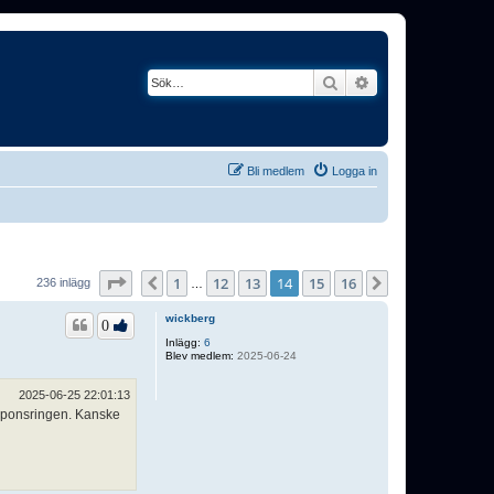
Sök
Avancerad söknin
Bli medlem
Logga in
Sida
14
av
16
1
12
13
14
15
16
Föregående
Nästa
236 inlägg
…
wickberg
0
Inlägg:
6
Blev medlem:
2025-06-24
2025-06-25 22:01:13
 sponsringen. Kanske