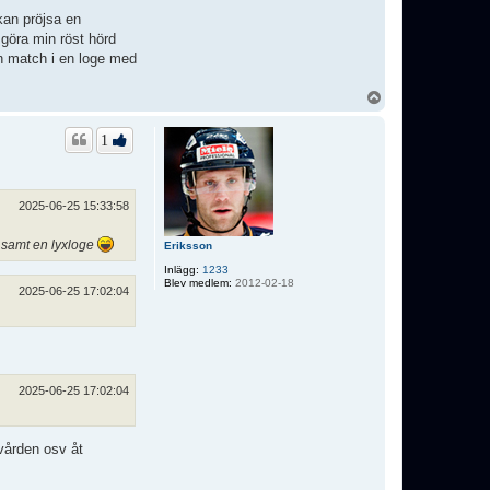
kan pröjsa en
 göra min röst hörd
en match i en loge med
U
p
p
1
2025-06-25 15:33:58
 samt en lyxloge
Eriksson
Inlägg:
1233
Blev medlem:
2012-02-18
2025-06-25 17:02:04
2025-06-25 17:02:04
 vården osv åt