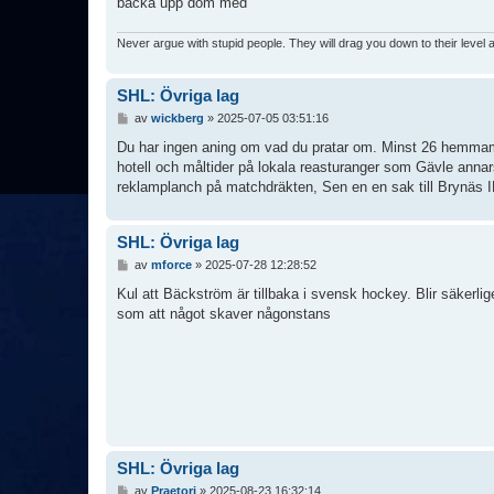
backa upp dom med
Never argue with stupid people. They will drag you down to their level
SHL: Övriga lag
I
av
wickberg
»
2025-07-05 03:51:16
n
l
Du har ingen aning om vad du pratar om. Minst 26 hemmama
ä
hotell och måltider på lokala reasturanger som Gävle annars
g
reklamplanch på matchdräkten, Sen en en sak till Brynäs IF 
g
SHL: Övriga lag
I
av
mforce
»
2025-07-28 12:28:52
n
l
Kul att Bäckström är tillbaka i svensk hockey. Blir säkerlig
ä
som att något skaver någonstans
g
g
SHL: Övriga lag
I
av
Praetori
»
2025-08-23 16:32:14