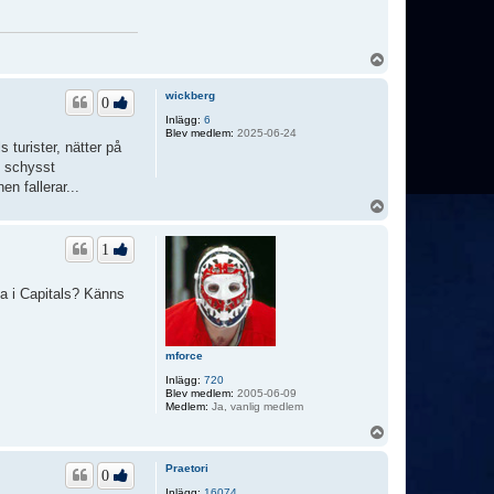
U
p
p
wickberg
0
Inlägg:
6
Blev medlem:
2025-06-24
turister, nätter på
n schysst
n fallerar...
U
p
p
1
ta i Capitals? Känns
mforce
Inlägg:
720
Blev medlem:
2005-06-09
Medlem:
Ja, vanlig medlem
U
p
p
Praetori
0
Inlägg:
16074