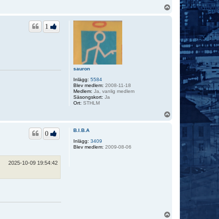
U
p
p
1
sauron
Inlägg:
5584
Blev medlem:
2008-11-18
Medlem:
Ja, vanlig medlem
Säsongskort:
Ja
Ort:
STHLM
U
p
p
B.I.B.A
0
Inlägg:
3409
Blev medlem:
2009-08-06
2025-10-09 19:54:42
U