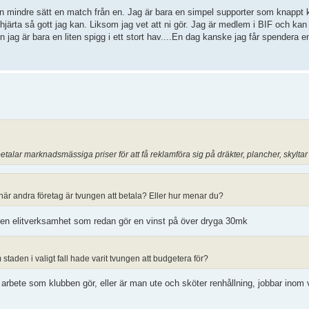
, än mindre sätt en match från en. Jag är bara en simpel supporter som knappt 
t hjärta så gott jag kan. Liksom jag vet att ni gör. Jag är medlem i BIF och kan
n jag är bara en liten spigg i ett stort hav....En dag kanske jag får spendera 
talar marknadsmässiga priser för att få reklamföra sig på dräkter, plancher, skyltar
 när andra företag är tvungen att betala? Eller hur menar du?
 en elitverksamhet som redan gör en vinst på över dryga 30mk
taden i valigt fall hade varit tvungen att budgetera för?
t arbete som klubben gör, eller är man ute och sköter renhållning, jobbar inom