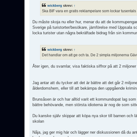
wickberg
skrev:
↑
Ska BIF vara en gratis reklampelare som lockar tusentals tur
Du måste skoja nu eller hur, menar du att de kommupengar som
Sverige på turistorter/besökare, jämförelse med Uppsala so
locka turister utan några bekräftade bidrag från sin kommu
wickberg
skrev:
↑
Det handlar om att ge och ta. De 2 simpla miljonerna Gäv
Åter igen, du svamlar, visa faktiska siffror på att 2 miljo
Jag antar att du tycker att det är bättre att det går 2 miljone
ålderdomshem, eller till att bekämpa den uppgående krimina
Brunsåsen är och har alltid varit ett kommundopat lag som i
bättre behövande, men största idioterna är nog de som si
Du kanske själv skippar att köpa nya skor till barnen och läg
skolan
Nåja, jag ger mig här och lägger ner diskussionen då du antin