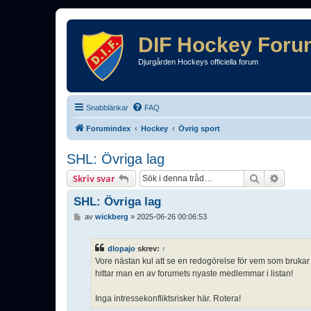
DIF Hockey Foru
Djurgården Hockeys officiella forum
Snabblänkar
FAQ
Forumindex
Hockey
Övrig sport
SHL: Övriga lag
Sök
Avance
Skriv svar
SHL: Övriga lag
I
av
wickberg
»
2025-06-26 00:06:53
n
l
ä
dlopajo
skrev:
↑
g
Vore nästan kul att se en redogörelse för vem som bruka
g
hittar man en av forumets nyaste medlemmar i listan!
Inga intressekonfliktsrisker här. Rotera!