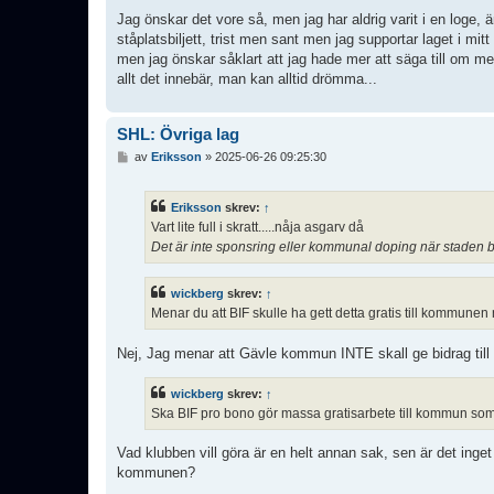
Jag önskar det vore så, men jag har aldrig varit i en loge
ståplatsbiljett, trist men sant men jag supportar laget i mit
men jag önskar såklart att jag hade mer att säga till om me
allt det innebär, man kan alltid drömma...
SHL: Övriga lag
I
av
Eriksson
»
2025-06-26 09:25:30
n
l
ä
Eriksson
skrev:
↑
g
Vart lite full i skratt.....nåja asgarv då
g
Det är inte sponsring eller kommunal doping när staden be
wickberg
skrev:
↑
Menar du att BIF skulle ha gett detta gratis till kommunen
Nej, Jag menar att Gävle kommun INTE skall ge bidrag till
wickberg
skrev:
↑
Ska BIF pro bono gör massa gratisarbete till kommun som s
Vad klubben vill göra är en helt annan sak, sen är det inge
kommunen?