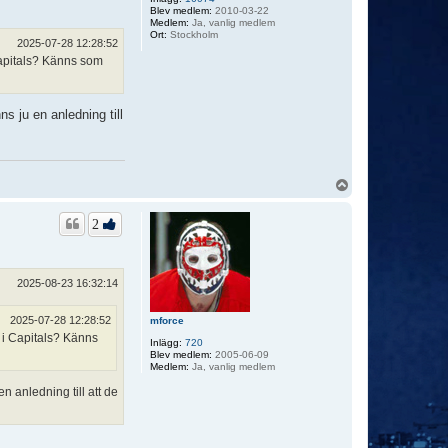
Blev medlem:
2010-03-22
Medlem:
Ja, vanlig medlem
Ort:
Stockholm
2025-07-28 12:28:52
 Capitals? Känns som
ns ju en anledning till
U
p
p
2
2025-08-23 16:32:14
2025-07-28 12:28:52
mforce
a i Capitals? Känns
Inlägg:
720
Blev medlem:
2005-06-09
Medlem:
Ja, vanlig medlem
en anledning till att de