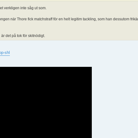
det verkligen inte såg ut som.
ngen när Thore fick matchstraff för en helt legitim tackling, som han dessutom frikän
är det på tok för skitnödigt.
op-shl