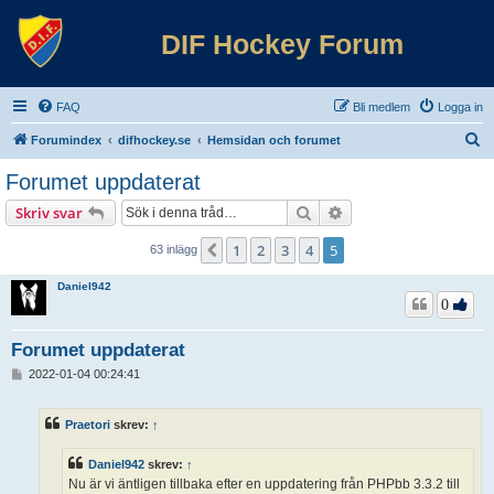
DIF Hockey Forum
FAQ
Bli medlem
Logga in
S
Forumindex
difhockey.se
Hemsidan och forumet
ö
Forumet uppdaterat
k
Sök
Avancerad sökning
Skriv svar
1
2
3
4
5
Föregående
63 inlägg
Daniel942
0
Forumet uppdaterat
I
2022-01-04 00:24:41
n
l
ä
Praetori
skrev:
↑
g
g
Daniel942
skrev:
↑
Nu är vi äntligen tillbaka efter en uppdatering från PHPbb 3.3.2 till