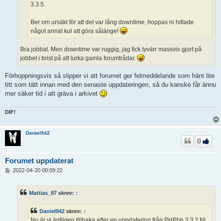
3.3.5.
Ber om ursäkt för att det var lång downtime, hoppas ni hittade
något annat kul att göra sålänge!
Bra jobbat. Men downtime var ruggig, jag fick tyvärr massvis gjort på
jobbet i brist på att lurka gamla forumtrådar.
Förhoppningsvis så slipper vi att forumet ger felmeddelande som hänt lite
titt som tätt innan med den senaste uppdateringen, så du kanske får ännu
mer säker tid i att gräva i arkivet
DIF!
Daniel942
0
Forumet uppdaterat
I
2022-04-20 00:09:22
n
l
ä
Mattias_87
skrev:
↑
g
g
Daniel942
skrev:
↑
Nu är vi äntligen tillbaka efter en uppdatering från PHPbb 3.3.2 till