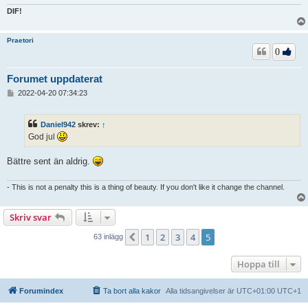
DIF!
Praetori
0
Forumet uppdaterat
I
2022-04-20 07:34:23
n
l
ä
Daniel942
skrev:
↑
g
God jul
g
Bättre sent än aldrig.
- This is not a penalty this is a thing of beauty. If you don't like it change the channel.
Skriv svar
1
2
3
4
5
Föregående
63 inlägg
Hoppa till
Forumindex
Ta bort alla kakor
Alla tidsangivelser är UTC+01:00 UTC+1