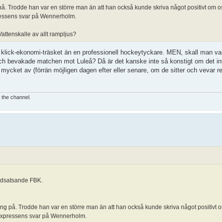
 på. Trodde han var en större man än att han också kunde skriva något positivt om o
pressens svar på Wennerholm.
 Vattenskalle av allt rampljus?
 i klick-ekonomi-träsket än en professionell hockeytyckare. MEN, skall man va
å och bevakade matchen mot Luleå? Då är det kanske inte så konstigt om det 
cket av (förrän möjligen dagen efter eller senare, om de sitter och vevar re
e the channel.
uldsatsande FBK.
gång på. Trodde han var en större man än att han också kunde skriva något positivt 
. Expressens svar på Wennerholm.