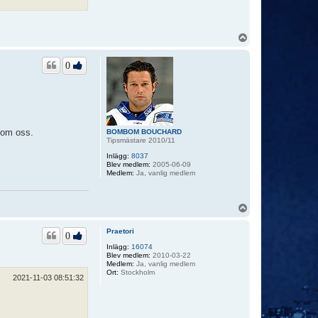
U
p
p
0
t om oss.
BOMBOM BOUCHARD
Tipsmästare 2010/11
Inlägg:
8037
Blev medlem:
2005-06-09
Medlem:
Ja, vanlig medlem
U
p
p
Praetori
0
Inlägg:
16074
Blev medlem:
2010-03-22
Medlem:
Ja, vanlig medlem
Ort:
Stockholm
2021-11-03 08:51:32