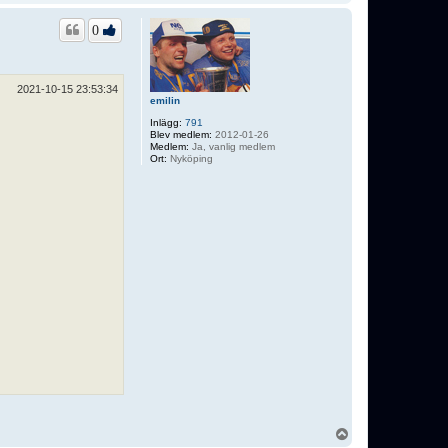
p
p
0
2021-10-15 23:53:34
emilin
Inlägg:
791
Blev medlem:
2012-01-26
Medlem:
Ja, vanlig medlem
Ort:
Nyköping
U
p