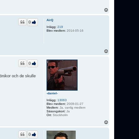
U
p
p
AirQ
0
Inlägg:
219
Blev medlem:
2014-05-16
U
p
p
0
rönikor och de skulle
-daniel-
Inlägg:
13063
Blev medlem:
2008-01-27
Medlem:
Ja, vanlig medlem
Säsongskort:
Ja
Ort:
Stockholm
U
p
p
0