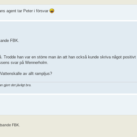
ans agent tar Peter i försvar
tsande FBK.
på. Trodde han var en större man än att han också kunde skriva något positiv
ressens svar på Wennerholm.
 Vattenskalle av allt rampljus?
gjort det jävligt bra.
atsande FBK.