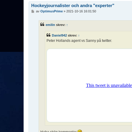
Hockeyjournalister och andra "experter"
I
av
OptimusPrime
»
2021-10-16 16:01:50
n
l
ä
emilin
skrev:
↑
g
g
Daniel942
skrev:
↑
Peter Hollands agent vs Sanny på twitter.
Haha skön kommentar