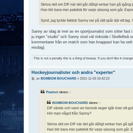
Skriva skit om DIF när det går dåligt verkar han gå igång
Han blir bara mer patetisk för varje säsong som går. Ex
Synd, jag tyckte faktisk Sanny var på rätt spår där ett tag.
Sanny av idag är mer av en sportjournalist som sitter fast
ju ingen "studio" och Sanny stod väl rinkside i Skellefte
kommentarer från en match som han knappast kan ha sett my
resdag).
- This is not a penalty this is a thing of beauty. If you don't like it chang
Hockeyjournalister och andra "experter"
I
av
BOMBOM BOUCHARD
»
2021-11-03 10:42:23
n
l
ä
Praetori
skrev:
↑
g
g
BOMBOM BOUCHARD
skrev:
↑
DIF vände och vann en heroisk seger igår över ett g
Hör man något från Sanny?
Skriva skit om DIF när det går dåligt verkar han gå i
Han blir bara mer patetisk för varje säsong som går