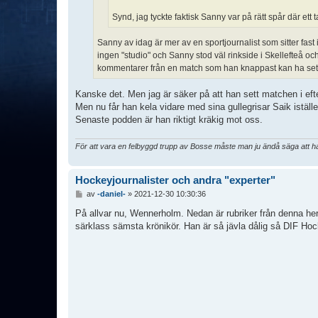
Synd, jag tyckte faktisk Sanny var på rätt spår där ett 
Sanny av idag är mer av en sportjournalist som sitter fas
ingen "studio" och Sanny stod väl rinkside i Skellefteå 
kommentarer från en match som han knappast kan ha sett m
Kanske det. Men jag är säker på att han sett matchen i efte
Men nu får han kela vidare med sina gullegrisar Saik iställe
Senaste podden är han riktigt kräkig mot oss.
För att vara en felbyggd trupp av Bosse måste man ju ändå säga att han 
Hockeyjournalister och andra "experter"
I
av
-daniel-
»
2021-12-30 10:30:36
n
l
På allvar nu, Wennerholm. Nedan är rubriker från denna he
ä
särklass sämsta krönikör. Han är så jävla dålig så DIF Ho
g
g