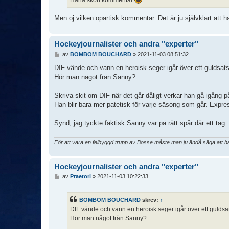
Men oj vilken opartisk kommentar. Det är ju självklart att h
Hockeyjournalister och andra "experter"
I
av
BOMBOM BOUCHARD
»
2021-11-03 08:51:32
n
l
DIF vände och vann en heroisk seger igår över ett guldsa
ä
Hör man något från Sanny?
g
g
Skriva skit om DIF när det går dåligt verkar han gå igång 
Han blir bara mer patetisk för varje säsong som går. Exp
Synd, jag tyckte faktisk Sanny var på rätt spår där ett tag.
För att vara en felbyggd trupp av Bosse måste man ju ändå säga att han 
Hockeyjournalister och andra "experter"
I
av
Praetori
»
2021-11-03 10:22:33
n
l
ä
BOMBOM BOUCHARD
skrev:
↑
g
DIF vände och vann en heroisk seger igår över ett gulds
g
Hör man något från Sanny?