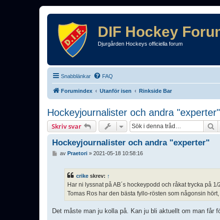
DIF Hockey Foru
Djurgården Hockeys officiella forum
Snabblänkar
FAQ
Forumindex
Utanför isen
Rinkside Bar
Hockeyjournalister och andra "experter"
S
Skriv svar
Hockeyjournalister och andra "experter"
I
av
Praetori
»
2021-05-18 10:58:16
n
l
ä
crike
skrev:
↑
g
Har ni lyssnat på AB´s hockeypodd och råkat trycka på 1/2
g
Tomas Ros har den bästa fyllo-rösten som någonsin hört, v
Det måste man ju kolla på. Kan ju bli aktuellt om man får f