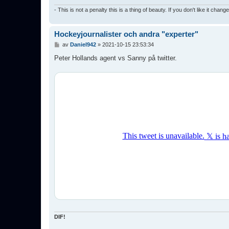
- This is not a penalty this is a thing of beauty. If you don't like it chang
Hockeyjournalister och andra "experter"
I
av
Daniel942
»
2021-10-15 23:53:34
n
l
Peter Hollands agent vs Sanny på twitter.
ä
g
g
DIF!