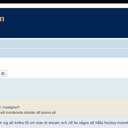
m
ök
Avancerad sökning
 i hastighet?
äl invisterade minuter att lyssna på.
ör sig att kröka till om man är ensam och vill ha någon att hålla hockey-monolo