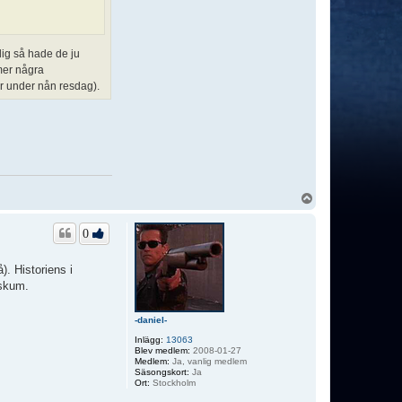
lig så hade de ju
mer några
er under nån resdag).
U
p
p
0
. Historiens i
vskum.
-daniel-
Inlägg:
13063
Blev medlem:
2008-01-27
Medlem:
Ja, vanlig medlem
Säsongskort:
Ja
Ort:
Stockholm