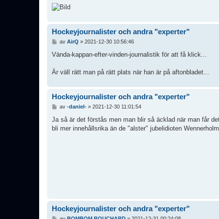
Hockeyjournalister och andra "experter"
I
av
AirQ
»
2021-12-30 10:56:46
n
l
Vända-kappan-efter-vinden-journalistik för att få klick...
ä
g
Är väll rätt man på rätt plats när han är på aftonbladet...
g
Hockeyjournalister och andra "experter"
I
av
-daniel-
»
2021-12-30 11:01:54
n
l
Ja så är det förstås men man blir så äcklad när man får det 
ä
bli mer innehållsrika än de "alster" jubelidioten Wennerholm
g
g
Hockeyjournalister och andra "experter"
I
av
BOMBOM BOUCHARD
»
2021-12-31 00:24:08