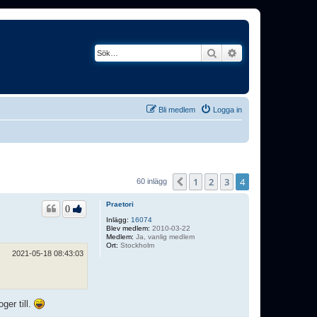
Sök
Avancerad söknin
Bli medlem
Logga in
1
2
3
4
Föregående
60 inlägg
Praetori
0
Inlägg:
16074
Blev medlem:
2010-03-22
Medlem:
Ja, vanlig medlem
Ort:
Stockholm
2021-05-18 08:43:03
ger till.