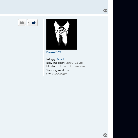
U
p
p
0
Daniel942
Inlägg:
5871
Blev medlem:
2009-01-25
Medlem:
Ja, vanlig medlem
Säsongskort:
Ja
Ort:
Stockholm
U