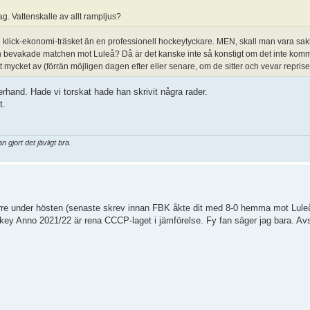
tag. Vattenskalle av allt rampljus?
t i klick-ekonomi-träsket än en professionell hockeytyckare. MEN, skall man vara sak
och bevakade matchen mot Luleå? Då är det kanske inte så konstigt om det inte kom
ycket av (förrän möjligen dagen efter eller senare, om de sitter och vevar repris
rhand. Hade vi torskat hade han skrivit några rader.
t.
gjort det jävligt bra.
rre under hösten (senaste skrev innan FBK åkte dit med 8-0 hemma mot Luleå)
ckey Anno 2021/22 är rena CCCP-laget i jämförelse. Fy fan säger jag bara. A