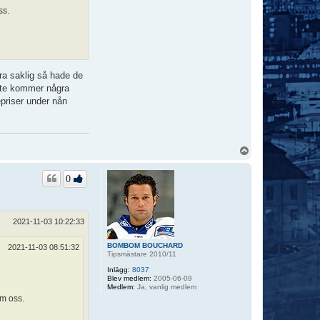
ss.
ra saklig så hade de
inte kommer några
priser under nån
U
p
p
0
2021-11-03 10:22:33
BOMBOM BOUCHARD
2021-11-03 08:51:32
Tipsmästare 2010/11
Inlägg:
8037
Blev medlem:
2005-06-09
Medlem:
Ja, vanlig medlem
om oss.