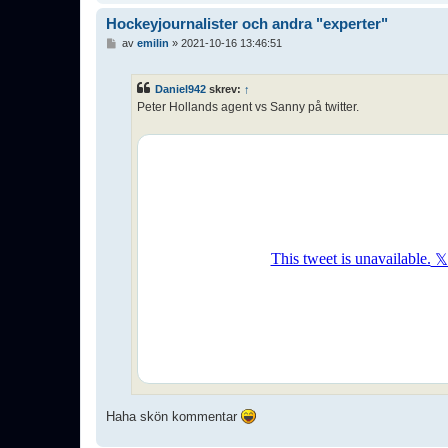
Hockeyjournalister och andra "experter"
I
av
emilin
»
2021-10-16 13:46:51
n
l
ä
Daniel942
skrev:
↑
g
Peter Hollands agent vs Sanny på twitter.
g
Haha skön kommentar