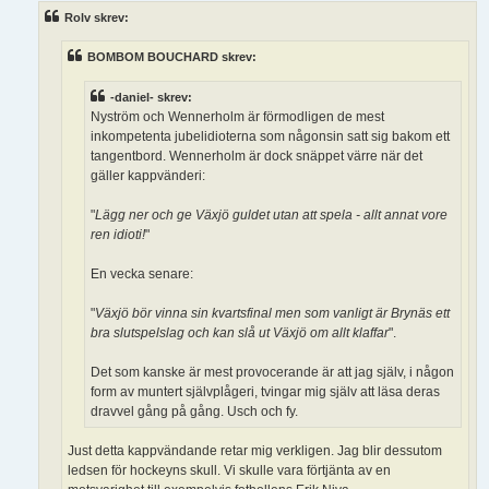
ä
Rolv skrev:
g
g
BOMBOM BOUCHARD skrev:
-daniel- skrev:
Nyström och Wennerholm är förmodligen de mest
inkompetenta jubelidioterna som någonsin satt sig bakom ett
tangentbord. Wennerholm är dock snäppet värre när det
gäller kappvänderi:
"
Lägg ner och ge Växjö guldet utan att spela - allt annat vore
ren idioti!
"
En vecka senare:
"
Växjö bör vinna sin kvartsfinal men som vanligt är Brynäs ett
bra slutspelslag och kan slå ut Växjö om allt klaffar
".
Det som kanske är mest provocerande är att jag själv, i någon
form av muntert självplågeri, tvingar mig själv att läsa deras
dravvel gång på gång. Usch och fy.
Just detta kappvändande retar mig verkligen. Jag blir dessutom
ledsen för hockeyns skull. Vi skulle vara förtjänta av en