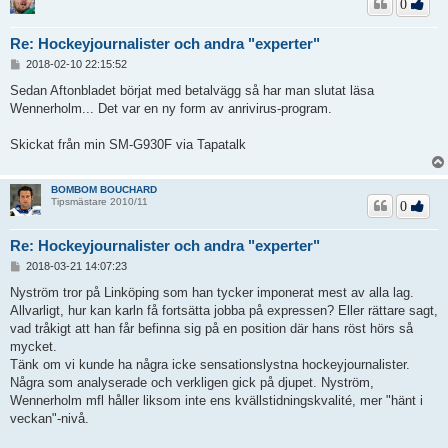
0
Re: Hockeyjournalister och andra "experter"
I
2018-02-10 22:15:52
n
l
Sedan Aftonbladet börjat med betalvägg så har man slutat läsa
ä
Wennerholm... Det var en ny form av anrivirus-program.
g
g
Skickat från min SM-G930F via Tapatalk
BOMBOM BOUCHARD
Tipsmästare 2010/11
0
Re: Hockeyjournalister och andra "experter"
I
2018-03-21 14:07:23
n
l
Nyström tror på Linköping som han tycker imponerat mest av alla lag.
ä
Allvarligt, hur kan karln få fortsätta jobba på expressen? Eller rättare sagt,
g
vad tråkigt att han får befinna sig på en position där hans röst hörs så
g
mycket.
Tänk om vi kunde ha några icke sensationslystna hockeyjournalister.
Några som analyserade och verkligen gick på djupet. Nyström,
Wennerholm mfl håller liksom inte ens kvällstidningskvalité, mer "hänt i
veckan"-nivå.