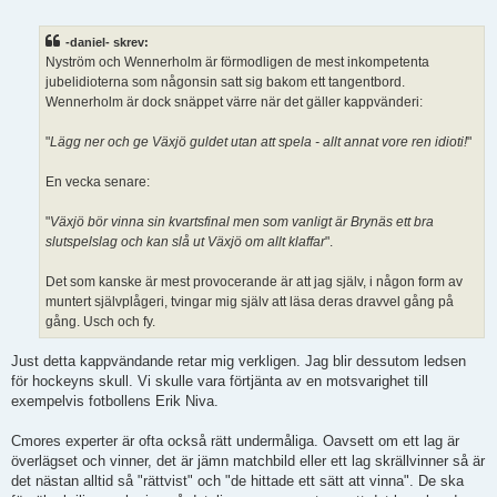
n
l
ä
-daniel- skrev:
g
Nyström och Wennerholm är förmodligen de mest inkompetenta
g
jubelidioterna som någonsin satt sig bakom ett tangentbord.
Wennerholm är dock snäppet värre när det gäller kappvänderi:
"
Lägg ner och ge Växjö guldet utan att spela - allt annat vore ren idioti!
"
En vecka senare:
"
Växjö bör vinna sin kvartsfinal men som vanligt är Brynäs ett bra
slutspelslag och kan slå ut Växjö om allt klaffar
".
Det som kanske är mest provocerande är att jag själv, i någon form av
muntert självplågeri, tvingar mig själv att läsa deras dravvel gång på
gång. Usch och fy.
Just detta kappvändande retar mig verkligen. Jag blir dessutom ledsen
för hockeyns skull. Vi skulle vara förtjänta av en motsvarighet till
exempelvis fotbollens Erik Niva.
Cmores experter är ofta också rätt undermåliga. Oavsett om ett lag är
överlägset och vinner, det är jämn matchbild eller ett lag skrällvinner så är
det nästan alltid så "rättvist" och "de hittade ett sätt att vinna". De ska