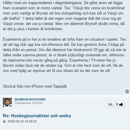
Håller med om kappvänderiet i dagstidningarna. De gillar även att lägga
fram scenariot som är minst väntat. Tex: ”Växjö bör vinna sin kvartsfinal
men som vanligt är Brynäs ett bra slutspelslag och kan slå ut Växjö om
allt klaffar”. I detta fallet är det ingen som reagerar ifall det visar sig att
Växjö vinner, det var ju väntat. Men om däremot Brynolf skulle vinna, då
är det ju plus i kanten åt krönikören.
Experterna på tv har ju en tendens att lyfta fram en situation i spelet. Tex:
att ett lag står upp bra vid offensiva blå. De kan givetvis finna 3 klipp på
detta ifrån en period. Om det däremot har förekommit 33 ggr att så inte är
fallet under samma period, är vi tittare (o)lyckligt ovetande om, eftersom
de repriserna inte vevas gång på gång. Experterna i TV-rutan har ju
liksom redan facit när de uttalar sig. Och är inte facit som de vill, får de
oss med hjälp av repriser att få oss tittare att se det som de vill.
Skickat från min iPhone med Tapatalk
BOMBOM BOUCHARD
Tipsmästare 2010/11
0
Re: Hockeyjournalister och andra
I
2018-03-22 14:49:21
n
l