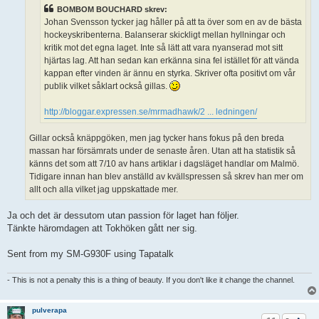
BOMBOM BOUCHARD skrev:
Johan Svensson tycker jag håller på att ta över som en av de bästa
hockeyskribenterna. Balanserar skickligt mellan hyllningar och
kritik mot det egna laget. Inte så lätt att vara nyanserad mot sitt
hjärtas lag. Att han sedan kan erkänna sina fel istället för att vända
kappan efter vinden är ännu en styrka. Skriver ofta positivt om vår
publik vilket såklart också gillas.
http://bloggar.expressen.se/mrmadhawk/2 ... ledningen/
Gillar också knäppgöken, men jag tycker hans fokus på den breda
massan har försämrats under de senaste åren. Utan att ha statistik så
känns det som att 7/10 av hans artiklar i dagsläget handlar om Malmö.
Tidigare innan han blev anställd av kvällspressen så skrev han mer om
allt och alla vilket jag uppskattade mer.
Ja och det är dessutom utan passion för laget han följer.
Tänkte häromdagen att Tokhöken gått ner sig.
Sent from my SM-G930F using Tapatalk
- This is not a penalty this is a thing of beauty. If you don't like it change the channel.
pulverapa