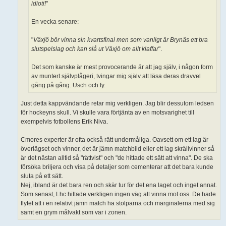
idioti!
"
En vecka senare:
"
Växjö bör vinna sin kvartsfinal men som vanligt är Brynäs ett bra
slutspelslag och kan slå ut Växjö om allt klaffar
".
Det som kanske är mest provocerande är att jag själv, i någon form
av muntert självplågeri, tvingar mig själv att läsa deras dravvel
gång på gång. Usch och fy.
Just detta kappvändande retar mig verkligen. Jag blir dessutom ledsen
för hockeyns skull. Vi skulle vara förtjänta av en motsvarighet till
exempelvis fotbollens Erik Niva.
Cmores experter är ofta också rätt undermåliga. Oavsett om ett lag är
överlägset och vinner, det är jämn matchbild eller ett lag skrällvinner så
är det nästan alltid så "rättvist" och "de hittade ett sätt att vinna". De ska
försöka briljera och visa på detaljer som cementerar att det bara kunde
sluta på ett sätt.
Nej, ibland är det bara ren och skär tur för det ena laget och inget annat.
Som senast, Lhc hittade verkligen ingen väg att vinna mot oss. De hade
flytet att i en relativt jämn match ha stolparna och marginalerna med sig
samt en grym målvakt som var i zonen.