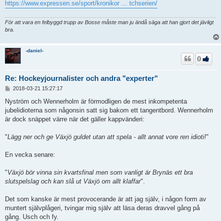
https://www.expressen.se/sport/kronikor ... tchserien/
För att vara en felbyggd trupp av Bosse måste man ju ändå säga att han gjort det jävligt
bra.
-daniel-
0
Re: Hockeyjournalister och andra "experter"
I
2018-03-21 15:27:17
n
l
Nyström och Wennerholm är förmodligen de mest inkompetenta
ä
jubelidioterna som någonsin satt sig bakom ett tangentbord. Wennerholm
g
är dock snäppet värre när det gäller kappvänderi:
g
"
Lägg ner och ge Växjö guldet utan att spela - allt annat vore ren idioti!
"
En vecka senare:
"
Växjö bör vinna sin kvartsfinal men som vanligt är Brynäs ett bra
slutspelslag och kan slå ut Växjö om allt klaffar
".
Det som kanske är mest provocerande är att jag själv, i någon form av
muntert självplågeri, tvingar mig själv att läsa deras dravvel gång på
gång. Usch och fy.