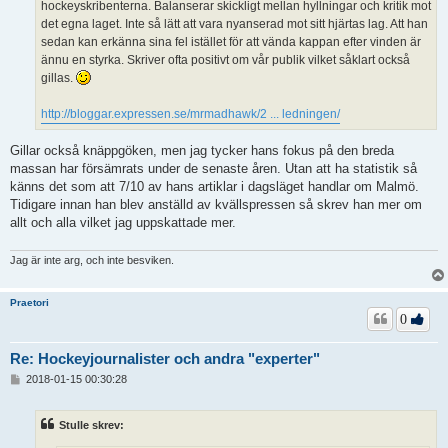
hockeyskribenterna. Balanserar skickligt mellan hyllningar och kritik mot
det egna laget. Inte så lätt att vara nyanserad mot sitt hjärtas lag. Att han
sedan kan erkänna sina fel istället för att vända kappan efter vinden är
ännu en styrka. Skriver ofta positivt om vår publik vilket såklart också
gillas.
http://bloggar.expressen.se/mrmadhawk/2 ... ledningen/
Gillar också knäppgöken, men jag tycker hans fokus på den breda
massan har försämrats under de senaste åren. Utan att ha statistik så
känns det som att 7/10 av hans artiklar i dagsläget handlar om Malmö.
Tidigare innan han blev anställd av kvällspressen så skrev han mer om
allt och alla vilket jag uppskattade mer.
Jag är inte arg, och inte besviken.
Praetori
0
Re: Hockeyjournalister och andra "experter"
I
2018-01-15 00:30:28
n
l
ä
Stulle skrev:
g
g