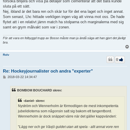
försöka briljera och visa på detaljer som cementerar att det bara kunde
sluta på ett sätt.
Nej, ibland är det bara ren och skär tur för det ena laget och inget annat.
Som senast, Lhc hittade verkligen ingen väg att vinna mot oss. De hade
flytet att i en relativt jämn match ha stolparna och marginalerna med sig
samt en grym målvakt som var i zonen.
För att vara en felbyggd trupp av Bosse måste man ju ändå säga att han gjort det jävligt
bra.
Rolv
0
Re: Hockeyjournalister och andra "experter"
I
2018-03-22 14:34:47
n
l
ä
BOMBOM BOUCHARD skrev:
g
g
-daniel- skrev:
Nyström och Wennerholm är förmodligen de mest inkompetenta
jubelidioterna som någonsin satt sig bakom ett tangentbord.
Wennerholm är dock snäppet värre när det gäller kappvänderi:
"
Lägg ner och ge Växjö guldet utan att spela - allt annat vore ren