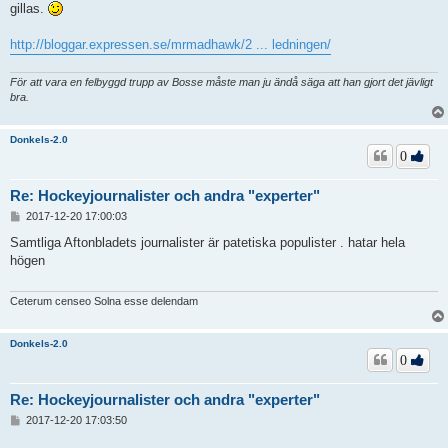
gillas.
http://bloggar.expressen.se/mrmadhawk/2 ... ledningen/
För att vara en felbyggd trupp av Bosse måste man ju ändå säga att han gjort det jävligt
bra.
Donkels-2.0
0
Re: Hockeyjournalister och andra "experter"
I
2017-12-20 17:00:03
n
l
Samtliga Aftonbladets journalister är patetiska populister . hatar hela
ä
högen
g
g
Ceterum censeo Solna esse delendam
Donkels-2.0
0
Re: Hockeyjournalister och andra "experter"
I
2017-12-20 17:03:50
n
l