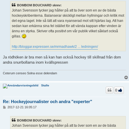
ä
BOMBOM BOUCHARD skrev:
g
Johan Svensson tycker jag håller på att ta över som en av de bästa
g
hockeyskribenterna. Balanserar skickligt mellan hyllningar och kritik mot
det egna laget. Inte så lätt att vara nyanserad mot sitt hjärtas lag. Att han
sedan kan erkänna sina fel istället för att vända kappan efter vinden är
ännu en styrka. Skriver ofta positivt om vår publik vilket såklart också
gillas.
http://bloggar.expressen.se/mrmadhawk/2 ... ledningen/
Ja rödhöken är bra men så kan han också hockey till skillnad från dom
andra snurrbollarna inom kvällspressen
Ceterum censeo Solna esse delendam
Stulle
0
Re: Hockeyjournalister och andra "experter"
I
2017-12-21 16:05:17
n
l
ä
BOMBOM BOUCHARD skrev:
g
Johan Svensson tycker jag håller på att ta över som en av de bästa
g