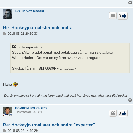
Lee Harvey Oswald
0
Re: Hockeyjournalister och andra
I
2018-03-21 20:39:33
n
l
ä
pulverapa skrev:
g
Sedan Aftonbladet börjat med betalvägg så har man slutat läsa
g
Wennerholm... Det var en ny form av anrivirus-program.
Skickat från min SM-G930F via Tapatalk
Haha
-Det är en ganska kort tid man lever, med tanke på hur länge man ska vara död sedan
BOMBOM BOUCHARD
Tipsmästare 2010/11
0
Re: Hockeyjournalister och andra "experter"
I
2018-03-22 14:19:29