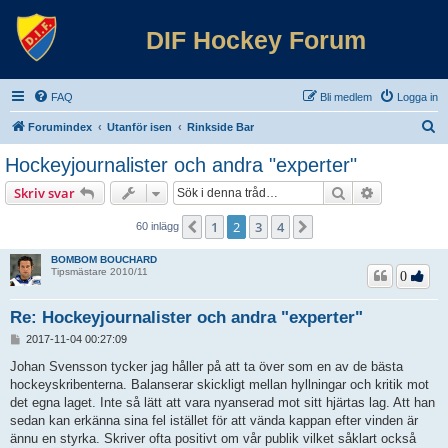
DIF Hockey Forum
FAQ
Bli medlem
Logga in
S
Forumindex
Utanför isen
Rinkside Bar
ö
Hockeyjournalister och andra "experter"
k
Sök
Avancerad 
Skriv svar
1
2
3
4
Föregående
Nästa
60 inlägg
BOMBOM BOUCHARD
Tipsmästare 2010/11
0
Re: Hockeyjournalister och andra "experter"
I
2017-11-04 00:27:09
n
l
Johan Svensson tycker jag håller på att ta över som en av de bästa
ä
hockeyskribenterna. Balanserar skickligt mellan hyllningar och kritik mot
g
det egna laget. Inte så lätt att vara nyanserad mot sitt hjärtas lag. Att han
g
sedan kan erkänna sina fel istället för att vända kappan efter vinden är
ännu en styrka. Skriver ofta positivt om vår publik vilket såklart också