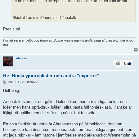
får de oss med hjälp av repriser att få oss tittare att se det som de vill.
Skickat från min iPhone med Tapatalk
Precis så.
För att vara en felbyggd trupp av Bosse måste man ju ändå säga att han gjort det jävligt
bra.
-daniel-
0
Re: Hockeyjournalister och andra "experter"
I
2018-03-23 10:06:26
n
l
Helt enig.
ä
g
Är dock kluven när det gäller Galenhöken; han har vettiga tankar och
g
idéer men hans språkbruk håller i allra bästa fall tonårsklass. Kanske är
löjligt att gnälla men det stör mig något fruktansvärt.
En som faktiskt är vettig är Abrahamsson på Aftonbladet. Han kan
hockey och kan dessutom resonera och framföra sakliga argument utan
att jaga rubriker - åtminstone i jämförelse med ärkepuckot Wennerholm på