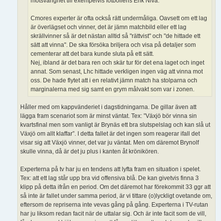
motsvarighet till exempelvis fotbollens Erik Niva.
Cmores experter är ofta också rätt undermåliga. Oavsett om ett lag
är överlägset och vinner, det är jämn matchbild eller ett lag
skrällvinner så är det nästan alltid så "rättvist" och "de hittade ett
sätt att vinna". De ska försöka briljera och visa på detaljer som
cementerar att det bara kunde sluta på ett sätt.
Nej, ibland är det bara ren och skär tur för det ena laget och inget
annat. Som senast, Lhc hittade verkligen ingen väg att vinna mot
oss. De hade flytet att i en relativt jämn match ha stolparna och
marginalerna med sig samt en grym målvakt som var i zonen.
Håller med om kappvänderiet i dagstidningarna. De gillar även att
lägga fram scenariot som är minst väntat. Tex: ”Växjö bör vinna sin
kvartsfinal men som vanligt är Brynäs ett bra slutspelslag och kan slå ut
Växjö om allt klaffar”. I detta fallet är det ingen som reagerar ifall det
visar sig att Växjö vinner, det var ju väntat. Men om däremot Brynolf
skulle vinna, då är det ju plus i kanten åt krönikören.
Experterna på tv har ju en tendens att lyfta fram en situation i spelet.
Tex: att ett lag står upp bra vid offensiva blå. De kan givetvis finna 3
klipp på detta ifrån en period. Om det däremot har förekommit 33 ggr att
så inte är fallet under samma period, är vi tittare (o)lyckligt ovetande om,
eftersom de repriserna inte vevas gång på gång. Experterna i TV-rutan
har ju liksom redan facit när de uttalar sig. Och är inte facit som de vill,