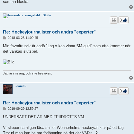
samma blaska.
Stulle
0
Re: Hockeyjournalister och andra "experter"
I
2018-03-23 11:09:45
n
l
Min favoritrubrik är ändå "Lag x kan vinna SM-guld" som ofta kommer när
ä
det vankas slutspel.
g
g
Jag är inte arg, och inte besviken.
-daniel-
0
Re: Hockeyjournalister och andra "experter"
I
2019-09-29 12:59:27
n
l
UNDERBART DET ÄR MED FRIIDROTTS-VM.
ä
g
Vi slipper nämligen läsa snillet Wennerholms hockeyartiklar på ett tag.
g
Tror ni man kan be om förlängning på det där VM'et...?