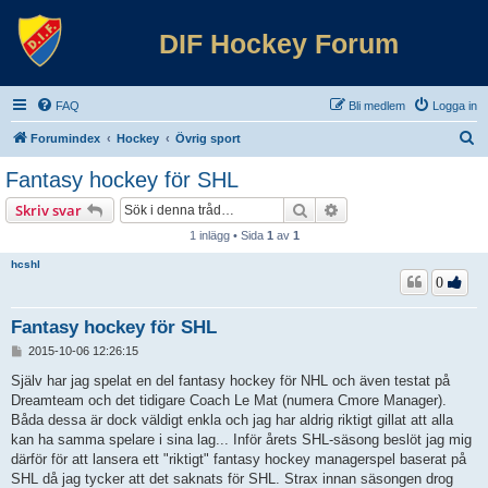
DIF Hockey Forum
FAQ
Bli medlem
Logga in
S
Forumindex
Hockey
Övrig sport
ö
Fantasy hockey för SHL
k
Sök
Avancerad sökning
Skriv svar
1 inlägg • Sida
1
av
1
hcshl
0
Fantasy hockey för SHL
I
2015-10-06 12:26:15
n
l
Själv har jag spelat en del fantasy hockey för NHL och även testat på
ä
Dreamteam och det tidigare Coach Le Mat (numera Cmore Manager).
g
Båda dessa är dock väldigt enkla och jag har aldrig riktigt gillat att alla
g
kan ha samma spelare i sina lag... Inför årets SHL-säsong beslöt jag mig
därför för att lansera ett "riktigt" fantasy hockey managerspel baserat på
SHL då jag tycker att det saknats för SHL. Strax innan säsongen drog