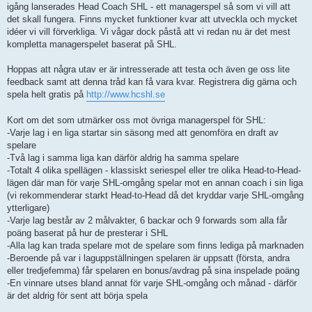
igång lanserades Head Coach SHL - ett managerspel så som vi vill att
det skall fungera. Finns mycket funktioner kvar att utveckla och mycket
idéer vi vill förverkliga. Vi vågar dock påstå att vi redan nu är det mest
kompletta managerspelet baserat på SHL.
Hoppas att några utav er är intresserade att testa och även ge oss lite
feedback samt att denna tråd kan få vara kvar. Registrera dig gärna och
spela helt gratis på
http://www.hcshl.se
Kort om det som utmärker oss mot övriga managerspel för SHL:
-Varje lag i en liga startar sin säsong med att genomföra en draft av
spelare
-Två lag i samma liga kan därför aldrig ha samma spelare
-Totalt 4 olika spellägen - klassiskt seriespel eller tre olika Head-to-Head-
lägen där man för varje SHL-omgång spelar mot en annan coach i sin liga
(vi rekommenderar starkt Head-to-Head då det kryddar varje SHL-omgång
ytterligare)
-Varje lag består av 2 målvakter, 6 backar och 9 forwards som alla får
poäng baserat på hur de presterar i SHL
-Alla lag kan trada spelare mot de spelare som finns lediga på marknaden
-Beroende på var i laguppställningen spelaren är uppsatt (första, andra
eller tredjefemma) får spelaren en bonus/avdrag på sina inspelade poäng
-En vinnare utses bland annat för varje SHL-omgång och månad - därför
är det aldrig för sent att börja spela