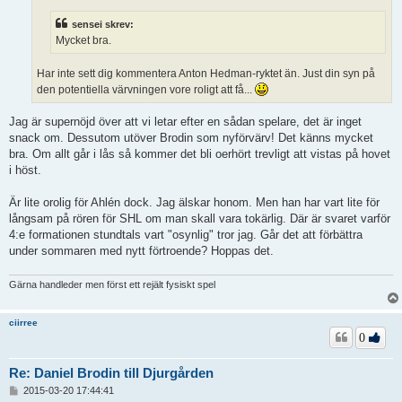
g
sensei skrev:
Mycket bra.
Har inte sett dig kommentera Anton Hedman-ryktet än. Just din syn på
den potentiella värvningen vore roligt att få...
Jag är supernöjd över att vi letar efter en sådan spelare, det är inget
snack om. Dessutom utöver Brodin som nyförvärv! Det känns mycket
bra. Om allt går i lås så kommer det bli oerhört trevligt att vistas på hovet
i höst.
Är lite orolig för Ahlén dock. Jag älskar honom. Men han har vart lite för
långsam på rören för SHL om man skall vara tokärlig. Där är svaret varför
4:e formationen stundtals vart "osynlig" tror jag. Går det att förbättra
under sommaren med nytt förtroende? Hoppas det.
Gärna handleder men först ett rejält fysiskt spel
ciirree
0
Re: Daniel Brodin till Djurgården
I
2015-03-20 17:44:41
n