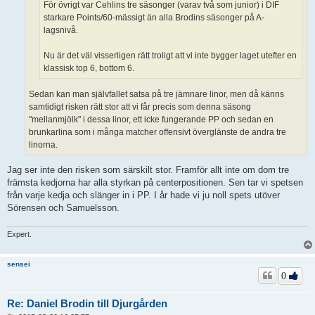
För övrigt var Cehlins tre säsonger (varav två som junior) i DIF
starkare Points/60-mässigt än alla Brodins säsonger på A-
lagsnivå.
Nu är det väl visserligen rätt troligt att vi inte bygger laget utefter en
klassisk top 6, bottom 6.
Sedan kan man självfallet satsa på tre jämnare linor, men då känns
samtidigt risken rätt stor att vi får precis som denna säsong
"mellanmjölk" i dessa linor, ett icke fungerande PP och sedan en
brunkarlina som i många matcher offensivt överglänste de andra tre
linorna.
Jag ser inte den risken som särskilt stor. Framför allt inte om dom tre
främsta kedjorna har alla styrkan på centerpositionen. Sen tar vi spetsen
från varje kedja och slänger in i PP. I år hade vi ju noll spets utöver
Sörensen och Samuelsson.
Expert.
sensei
0
Re: Daniel Brodin till Djurgården