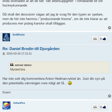
enda skillnaden är att de fått "rätt arbetsuppgifter" i förhållande till sitt
hockeykunnande.
Då skall det dessutom sägas att jag är svag för den typen av spelare,
men de hör inte hemma i "producerande linorna", om de inte klarar av att
producera mer poäng kanske skall tilläggas.
SirDIFalot
0
Re: Daniel Brodin till Djurgården
I
2015-03-20 17:12:21
n
l
ä
sensei skrev:
g
Mycket bra.
g
Har inte sett dig kommentera Anton Hedman-ryktet än. Just din syn på
den potentiella värvningen vore roligt att få...
Expert.
JohanPez
0