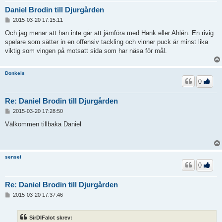
Daniel Brodin till Djurgården
I
2015-03-20 17:15:11
n
l
Och jag menar att han inte går att jämföra med Hank eller Ahlén. En rivig
ä
spelare som sätter in en offensiv tackling och vinner puck är minst lika
g
viktig som vingen på motsatt sida som har näsa för mål.
g
Donkels
0
Re: Daniel Brodin till Djurgården
I
2015-03-20 17:28:50
n
l
Välkommen tillbaka Daniel
ä
g
g
sensei
0
Re: Daniel Brodin till Djurgården
I
2015-03-20 17:37:46
n
l
ä
SirDIFalot skrev:
g