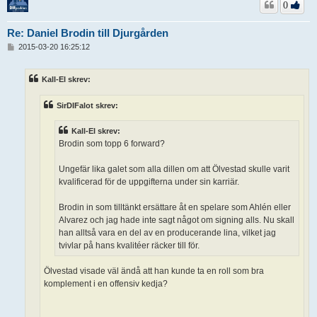
0
Re: Daniel Brodin till Djurgården
I
2015-03-20 16:25:12
n
l
ä
Kall-El skrev:
g
g
SirDIFalot skrev:
Kall-El skrev:
Brodin som topp 6 forward?
Ungefär lika galet som alla dillen om att Ölvestad skulle varit
kvalificerad för de uppgifterna under sin karriär.
Brodin in som tilltänkt ersättare åt en spelare som Ahlén eller
Alvarez och jag hade inte sagt något om signing alls. Nu skall
han alltså vara en del av en producerande lina, vilket jag
tvivlar på hans kvalitéer räcker till för.
Ölvestad visade väl ändå att han kunde ta en roll som bra
komplement i en offensiv kedja?