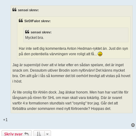
l
ä
sensei skrev:
g
g
SirDIFalot skrev:
sensei skrev:
Mycket bra.
Har inte sett dig kommentera Anton Hedman-ryktet än. Just din syn
på den potentiella värvningen vore roligt att få...
Jag är supernöjd över att vi letar efter en sådan spelare, det är inget
snack om. Dessutom utöver Brodin som nyförvärv! Det känns mycket
bra. Om allt går i lås så kommer det bli oerhört trevligt att vistas på hovet
i höst.
Är lite orolig för Ahlén dock. Jag älskar honom. Men han har vart lite för
långsam på rören för SHL om man skall vara tokärlig. Där är svaret
varför 4:e formationen stundtals vart "osynlig" tror jag. Går det att
förbättra under sommaren med nytt förtroende? Hoppas det.
+1
Skriv svar