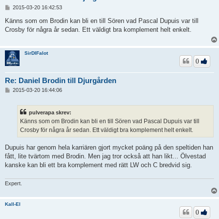
I
2015-03-20 16:42:53
n
l
Känns som om Brodin kan bli en till Sören vad Pascal Dupuis var till
ä
Crosby för några år sedan. Ett väldigt bra komplement helt enkelt.
g
g
SirDIFalot
0
Re: Daniel Brodin till Djurgården
I
2015-03-20 16:44:06
n
l
ä
pulverapa skrev:
g
Känns som om Brodin kan bli en till Sören vad Pascal Dupuis var till
g
Crosby för några år sedan. Ett väldigt bra komplement helt enkelt.
Dupuis har genom hela karriären gjort mycket poäng på den speltiden han
fått, lite tvärtom med Brodin. Men jag tror också att han likt... Ölvestad
kanske kan bli ett bra komplement med rätt LW och C bredvid sig.
Expert.
Kall-El
0