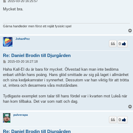
I
2015-03-20 16:25:57
n
l
Mycket bra.
ä
g
g
Gärna handleder men först ett rejält fysiskt spel
JohanPez
0
Re: Daniel Brodin till Djurgården
I
2015-03-20 16:27:18
n
l
Haha Kall-El du är bara för mycket. Ölvestad kan man inte bedöma
ä
enbart utifrån hans poäng. Hans glöd smittade av sig på laget i allmänhet
g
och sina kedjekamrater i synnerhet. Dessutom var han viktig för att trötta
g
ut, irritera och desarmera våra motståndare.
Tydligaste exemplet som talar till hans fördel var i kvarten mot Luleå när
han kom tillbaka. Det var som natt och dag.
pulverapa
0
Re: Daniel Brodin till Djurgården