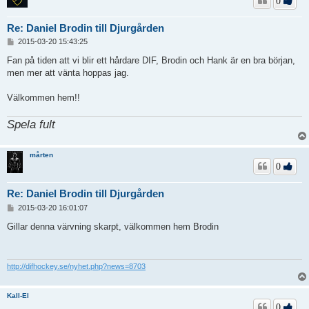
0
Re: Daniel Brodin till Djurgården
I
2015-03-20 15:43:25
n
l
Fan på tiden att vi blir ett hårdare DIF, Brodin och Hank är en bra början,
ä
men mer att vänta hoppas jag.
g
g
Välkommen hem!!
Spela fult
mårten
0
Re: Daniel Brodin till Djurgården
I
2015-03-20 16:01:07
n
l
Gillar denna värvning skarpt, välkommen hem Brodin
ä
g
g
http://difhockey.se/nyhet.php?news=8703
Kall-El
0