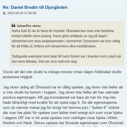
Re: Daniel Brodin till Djurgården
I
2015-03-20 17:00:36
n
l
ä
JohanPez skrev:
g
Haha Kall-El du är bara för mycket. Ölvestad kan man inte bedöma
g
enbart utifrån hans poäng. Hans glöd smittade av sig på laget i
allmänhet och sina kedjekamrater i synnerhet. Dessutom var han viktig
för att trötta ut, irritera och desarmera våra motståndare.
Tydligaste exemplet som talar till hans fördel var i kvarten mot Luleå när
han kom tillbaka. Det var som natt och dag.
Visste att det inte skulle ta många minuter innan någon förblindad skulle
protestera högljutt.
Jag skrev aldrig att Ölvestad var en dålig spelare, jag skrev inte heller att
vi inte skulle ha honom i truppen. Jag skrev inte heller att han saknade
positiva egenskaper. Allt jag konstaterad var bara att han för mig inte
hade tillräckligt med kvalité för att spela topp 6. De där egenskaperna
som du nämner menar jag för övrigt hör hemma just i "botten 6" skiktet
där man har plats för spelare som bidrar med energi och som visar hjärta.
I dagens DIF har vi ett antal spelare som verkligen visar hjärta i Ahlén,
Honken och Hank. Dessa spelare har liknande egenskaper som Ölvestad,