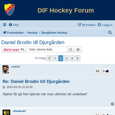
DIF Hockey Forum
FAQ
Bli medlem
Logga in
S
Forumindex
Hockey
Djurgården Hockey
ö
Daniel Brodin till Djurgården
k
Sök
Avancerad sökning
Skriv svar
1
2
3
4
Föregående
Nästa
52 inlägg
sm910
0
Re: Daniel Brodin till Djurgården
I
2015-03-20 15:33:30
n
l
Hjärtat får gå före hjärnan när man utbrister ett underbart!
ä
g
g
diftobbe89