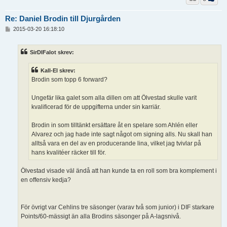
Re: Daniel Brodin till Djurgården
I
2015-03-20 16:18:10
n
l
ä
SirDIFalot skrev:
g
g
Kall-El skrev:
Brodin som topp 6 forward?
Ungefär lika galet som alla dillen om att Ölvestad skulle varit
kvalificerad för de uppgifterna under sin karriär.
Brodin in som tilltänkt ersättare åt en spelare som Ahlén eller
Alvarez och jag hade inte sagt något om signing alls. Nu skall han
alltså vara en del av en producerande lina, vilket jag tvivlar på
hans kvalitéer räcker till för.
Ölvestad visade väl ändå att han kunde ta en roll som bra komplement i
en offensiv kedja?
För övrigt var Cehlins tre säsonger (varav två som junior) i DIF starkare
Points/60-mässigt än alla Brodins säsonger på A-lagsnivå.