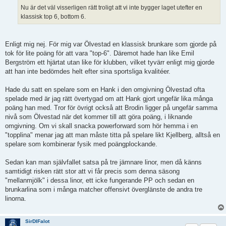
Nu är det väl visserligen rätt troligt att vi inte bygger laget utefter en
klassisk top 6, bottom 6.
Enligt mig nej. För mig var Ölvestad en klassisk brunkare som gjorde på
tok för lite poäng för att vara "top-6". Däremot hade han like Emil
Bergström ett hjärtat utan like för klubben, vilket tyvärr enligt mig gjorde
att han inte bedömdes helt efter sina sportsliga kvalitéer.
Hade du satt en spelare som en Hank i den omgivning Ölvestad ofta
spelade med är jag rätt övertygad om att Hank gjort ungefär lika många
poäng han med. Tror för övrigt också att Brodin ligger på ungefär samma
nivå som Ölvestad när det kommer till att göra poäng, i liknande
omgivning. Om vi skall snacka powerforward som hör hemma i en
"topplina" menar jag att man måste titta på spelare likt Kjellberg, alltså en
spelare som kombinerar fysik med poängplockande.
Sedan kan man självfallet satsa på tre jämnare linor, men då känns
samtidigt risken rätt stor att vi får precis som denna säsong
"mellanmjölk" i dessa linor, ett icke fungerande PP och sedan en
brunkarlina som i många matcher offensivt överglänste de andra tre
linorna.
SirDIFalot