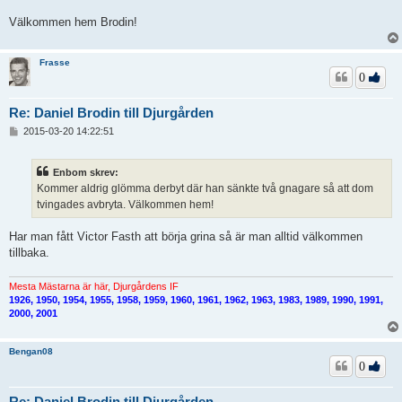
g
Välkommen hem Brodin!
g
Frasse
0
Re: Daniel Brodin till Djurgården
I
2015-03-20 14:22:51
n
l
ä
Enbom skrev:
g
Kommer aldrig glömma derbyt där han sänkte två gnagare så att dom
g
tvingades avbryta. Välkommen hem!
Har man fått Victor Fasth att börja grina så är man alltid välkommen
tillbaka.
Mesta Mästarna är här, Djurgårdens IF
1926, 1950, 1954, 1955, 1958, 1959, 1960, 1961, 1962, 1963, 1983, 1989, 1990, 1991,
2000, 2001
Bengan08
0
Re: Daniel Brodin till Djurgården