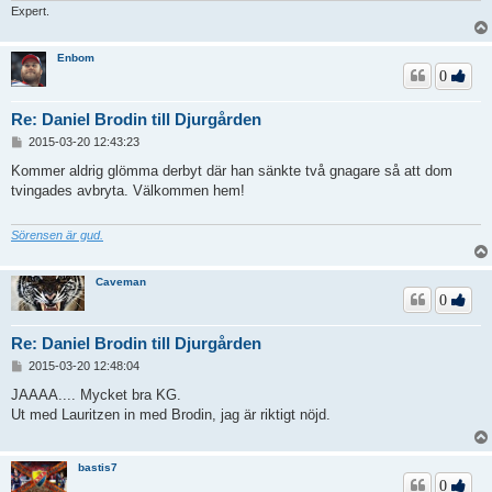
Expert.
Enbom
0
Re: Daniel Brodin till Djurgården
I
2015-03-20 12:43:23
n
l
Kommer aldrig glömma derbyt där han sänkte två gnagare så att dom
ä
tvingades avbryta. Välkommen hem!
g
g
Sörensen är gud.
Caveman
0
Re: Daniel Brodin till Djurgården
I
2015-03-20 12:48:04
n
l
JAAAA.... Mycket bra KG.
ä
Ut med Lauritzen in med Brodin, jag är riktigt nöjd.
g
g
bastis7
0