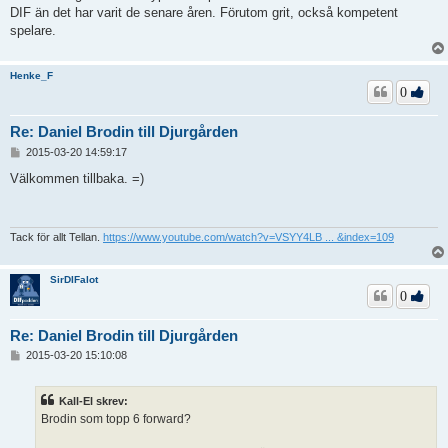
ä
DIF än det har varit de senare åren. Förutom grit, också kompetent
g
spelare.
g
Henke_F
0
Re: Daniel Brodin till Djurgården
I
2015-03-20 14:59:17
n
l
Välkommen tillbaka. =)
ä
g
g
Tack för allt Tellan.
https://www.youtube.com/watch?v=VSYY4LB ... &index=109
SirDIFalot
0
Re: Daniel Brodin till Djurgården
I
2015-03-20 15:10:08
n
l
ä
Kall-El skrev:
g
Brodin som topp 6 forward?
g