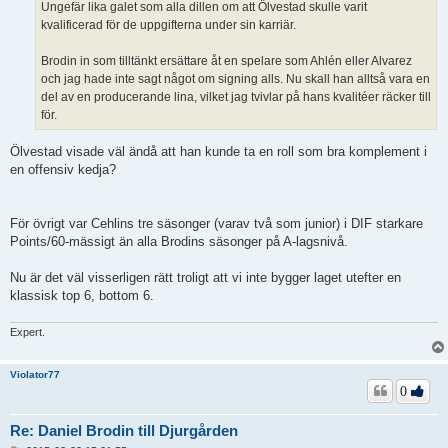
Ungefär lika galet som alla dillen om att Ölvestad skulle varit
kvalificerad för de uppgifterna under sin karriär.
Brodin in som tilltänkt ersättare åt en spelare som Ahlén eller Alvarez
och jag hade inte sagt något om signing alls. Nu skall han alltså vara en
del av en producerande lina, vilket jag tvivlar på hans kvalitéer räcker till
för.
Ölvestad visade väl ändå att han kunde ta en roll som bra komplement i
en offensiv kedja?
För övrigt var Cehlins tre säsonger (varav två som junior) i DIF starkare
Points/60-mässigt än alla Brodins säsonger på A-lagsnivå.
Nu är det väl visserligen rätt troligt att vi inte bygger laget utefter en
klassisk top 6, bottom 6.
Expert.
Violator77
0
Re: Daniel Brodin till Djurgården