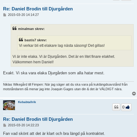
Re: Daniel Brodin till Djurgården
I
2015-03-20 14:14:27
n
l
ä
minalman skrev:
g
g
bastis7 skrev:
Vi verkar bli ett elakare lag nästa säsong! Det gillas!
Vi är inte elaka. Vi är Djurgården. Det är en litet finare elakhet.
Välkommen hem Daniel!
Exakt. Vi ska vara elaka Djurgården som alla hatar mest.
Niklas Wikegård till Fimpen: När jag säger att du ska vara på kuklängdsavstånd från
motståndaren då menar jag inte Joaquin Gages utan din & det är VÄLDIGT nära.
Kebabtallrik
0
Re: Daniel Brodin till Djurgården
I
2015-03-20 14:22:23
n
l
Fan vad skönt att det är klart och bra längd på kontraktet.
ä