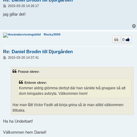
I
2015-03-20 14:26:17
n
l
jag gillar det!
ä
g
g
Rocky3000
0
Re: Daniel Brodin till Djurgården
I
2015-03-20 14:37:41
n
l
ä
Frasse skrev:
g
g
Enbom skrev:
Kommer aldrig glömma derbyt där han sänkte två gnagare så att
dom tvingades avbryta. Välkommen hem!
Har man fått Victor Fasth att börja grina så är man alltid välkommen
tillbaka.
Ha ha Underbart!
Välkommen hem Daniel!