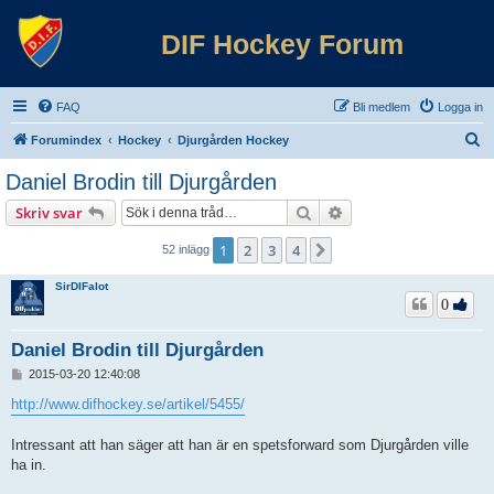
DIF Hockey Forum
FAQ
Bli medlem
Logga in
S
Forumindex
Hockey
Djurgården Hockey
ö
Daniel Brodin till Djurgården
k
Sök
Avancerad sökning
Skriv svar
1
2
3
4
Nästa
52 inlägg
SirDIFalot
0
Daniel Brodin till Djurgården
I
2015-03-20 12:40:08
n
l
http://www.difhockey.se/artikel/5455/
ä
g
Intressant att han säger att han är en spetsforward som Djurgården ville
g
ha in.