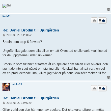
Kall-El
0
Re: Daniel Brodin till Djurgården
I
2015-03-20 14:38:52
n
l
Brodin som topp 6 forward?
ä
g
Ungefär lika galet som alla dillen om att Ölvestad skulle varit kvalificerad
g
för de uppgifterna under sin karriär.
Brodin in som tilltänkt ersättare åt en spelare som Ahlén eller Alvarez och
jag hade inte sagt något om signing alls. Nu skall han alltså vara en del
av en producerande lina, vilket jag tvivlar på hans kvalitéer räcker till för.
sthlm19
0
Re: Daniel Brodin till Djurgården
I
2015-03-20 14:46:29
n
l
Gillar verkligen den här typen av spelare. Det ska vara tuffare att möta