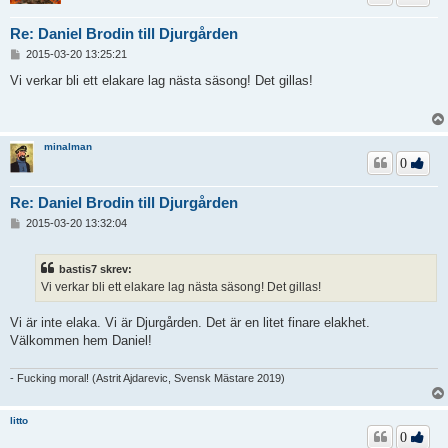
Re: Daniel Brodin till Djurgården
I
2015-03-20 13:25:21
n
l
Vi verkar bli ett elakare lag nästa säsong! Det gillas!
ä
g
g
minalman
0
Re: Daniel Brodin till Djurgården
I
2015-03-20 13:32:04
n
l
ä
bastis7 skrev:
g
Vi verkar bli ett elakare lag nästa säsong! Det gillas!
g
Vi är inte elaka. Vi är Djurgården. Det är en litet finare elakhet.
Välkommen hem Daniel!
- Fucking moral! (Astrit Ajdarevic, Svensk Mästare 2019)
litto
0