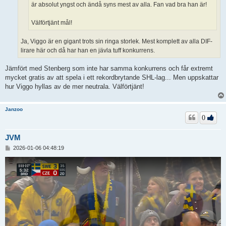
är absolut yngst och ändå syns mest av alla. Fan vad bra han är!
Välförtjänt mål!
Ja, Viggo är en gigant trots sin ringa storlek. Mest komplett av alla DIF-
lirare här och då har han en jävla tuff konkurrens.
Jämfört med Stenberg som inte har samma konkurrens och får extremt
mycket gratis av att spela i ett rekordbrytande SHL-lag... Men uppskattar
hur Viggo hyllas av de mer neutrala. Välförtjänt!
Janzoo
0
JVM
I
2026-01-06 04:48:19
n
l
ä
g
g