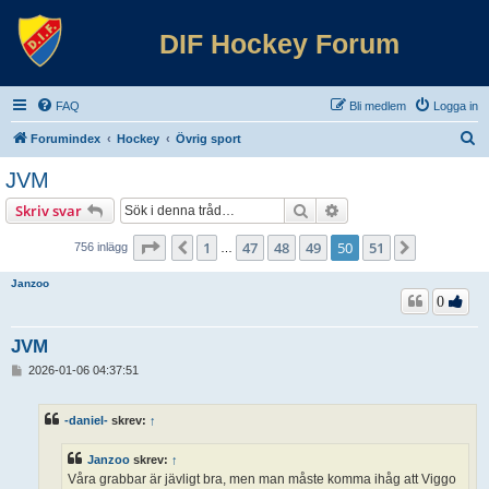
DIF Hockey Forum
FAQ
Bli medlem
Logga in
S
Forumindex
Hockey
Övrig sport
ö
JVM
k
Sök
Avancerad sökning
Skriv svar
Sida
50
av
51
1
47
48
49
50
51
Föregående
Nästa
756 inlägg
…
Janzoo
0
JVM
I
2026-01-06 04:37:51
n
l
ä
-daniel-
skrev:
↑
g
g
Janzoo
skrev:
↑
Våra grabbar är jävligt bra, men man måste komma ihåg att Viggo