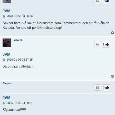
0
JVM
I
2026-01-06 04:56:36
n
l
Saknar bara två saker. Härenstam som kommentator och att få tvåla dit
ä
Kanada. Annars ett perfekt mästerskap!
g
g
-daniel-
1
JVM
I
2026-01-06 04:57:15
n
l
Så otroligt välförtjänt!
ä
g
g
Simpan
0
JVM
I
2026-01-06 04:58:51
n
l
Såjaaaaaaa!!!!!!
ä