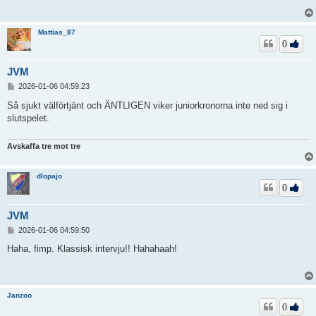
g
g
Mattias_87
0
JVM
I
2026-01-06 04:59:23
n
l
Så sjukt välförtjänt och ÄNTLIGEN viker juniorkronorna inte ned sig i
ä
slutspelet.
g
g
Avskaffa tre mot tre
dlopajo
0
JVM
I
2026-01-06 04:59:50
n
l
Haha, fimp. Klassisk intervju!! Hahahaah!
ä
g
g
Janzoo
0