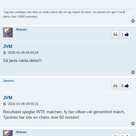
g
g
"Jag kan verkligen inte hitta en enda match där ett lag skjutit 29 skott i en period och gjort 0 mål."
(detta över 33000 perioder).
dlopajo
1
JVM
I
2026-01-06 04:54:26
n
l
Så jävla värda detta!!!
ä
g
g
Janzoo
0
JVM
I
2026-01-06 04:55:31
n
l
Resultatet speglar INTE matchen, fy fan vilken väl genomförd match,
ä
Tjeckien har inte en chans över 60 minuter!
g
g
dlopajo