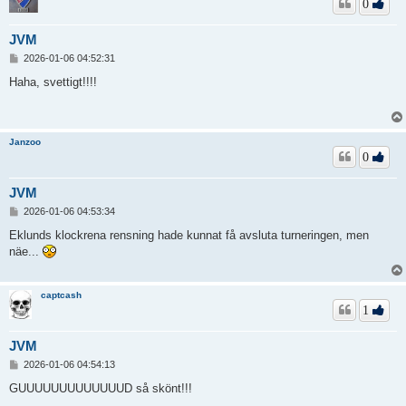
0
JVM
I
2026-01-06 04:52:31
n
l
Haha, svettigt!!!!
ä
g
g
Janzoo
0
JVM
I
2026-01-06 04:53:34
n
l
Eklunds klockrena rensning hade kunnat få avsluta turneringen, men
ä
näe...
g
g
captcash
1
JVM
I
2026-01-06 04:54:13
n
l
GUUUUUUUUUUUUUD så skönt!!!
ä