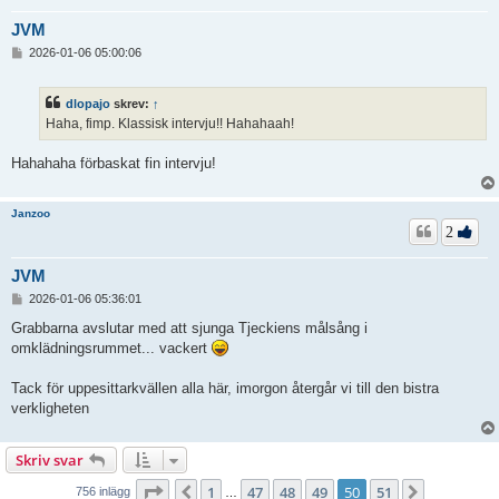
JVM
I
2026-01-06 05:00:06
n
l
ä
dlopajo
skrev:
↑
g
Haha, fimp. Klassisk intervju!! Hahahaah!
g
Hahahaha förbaskat fin intervju!
Janzoo
2
JVM
I
2026-01-06 05:36:01
n
l
Grabbarna avslutar med att sjunga Tjeckiens målsång i
ä
omklädningsrummet... vackert
g
g
Tack för uppesittarkvällen alla här, imorgon återgår vi till den bistra
verkligheten
Skriv svar
Sida
50
av
51
1
47
48
49
50
51
Föregående
Nästa
756 inlägg
…