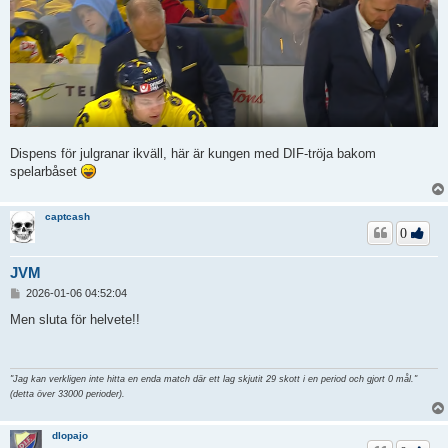
Dispens för julgranar ikväll, här är kungen med DIF-tröja bakom
spelarbåset
captcash
0
JVM
I
2026-01-06 04:52:04
n
l
Men sluta för helvete!!
ä
g
g
"Jag kan verkligen inte hitta en enda match där ett lag skjutit 29 skott i en period och gjort 0 mål."
(detta över 33000 perioder).
dlopajo