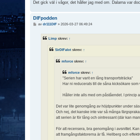
Det gick väl i vågor, det håller jag med om. Dalarna var do
DIFpodden
I
av
dr111DIF
»
2026-03-27 06:49:24
n
l
ä
Limp
skrev:
↑
g
g
SirDIFalot
skrev:
↑
mforce
skrev:
↑
mforce
skrev:
↑
”Serien har varit en lång transportsträcka”
Har ni reducerats till de såna kicksökare som
Håller inte alls med om påståendet. I princip a
Det var lite genomgång av höjdpunkter under säso
Och nej, det kanske inte var så många färgspraka
att serien är för lång och ointressant (där kan man 
För att recensera, bra genomgång i avsnittet. Kan 
att framgångsfaktorerna är få. Hellberg och effek