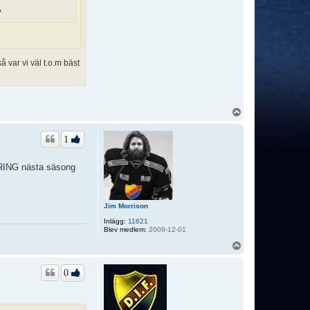
?
å var vi väl t.o.m bäst
U
p
p
1
NDRING nästa säsong
Jim Morrison
Inlägg:
11621
Blev medlem:
2009-12-01
U
p
p
0