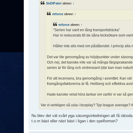
ä
SirDIFalot
skrev:
↑
g
g
mforce
skrev:
↑
mforce
skrev:
↑
”Serien har varit en lång transportsträcka”
Har ni reducerats till de såna kicksökare som van
Håller inte alls med om påståendet. I princip alla 
Det var lite genomgång av höjdpunkter under säsongen
Och nej, det kanske inte var så många färgsprakande 
serien är för lång och ointressant (där kan man naturlig
För att recensera, bra genomgång i avsnittet. Kan väl 
framgångsfaktorerna är få. Hellberg och effektiva avs
Hade kanske velat höra tankar om varför vi var så ge
Var vi verkligen så usla i boxplay? Typ league average? Att
Nu blev det väl svårt pga säsongsinledningen att få rätsida p
t.o.m bäst eller näst bäst i ligan i den spelformen?