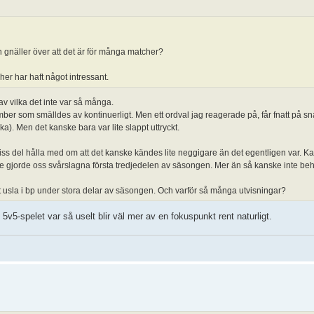
n gnäller över att det är för många matcher?
her har haft något intressant.
v vilka det inte var så många.
er som smälldes av kontinuerligt. Men ett ordval jag reagerade på, får fnatt på sna
ka). Men det kanske bara var lite slappt uttryckt.
 viss del hålla med om att det kanske kändes lite neggigare än det egentligen var. K
are gjorde oss svårslagna första tredjedelen av säsongen. Mer än så kanske inte be
 usla i bp under stora delar av säsongen. Och varför så många utvisningar?
5v5-spelet var så uselt blir väl mer av en fokuspunkt rent naturligt.