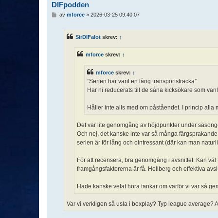
DIFpodden
I
av
mforce
»
2026-03-25 09:40:07
n
l
ä
SirDIFalot
skrev:
↑
g
g
mforce
skrev:
↑
mforce
skrev:
↑
”Serien har varit en lång transportsträcka”
Har ni reducerats till de såna kicksökare som van
Håller inte alls med om påståendet. I princip alla 
Det var lite genomgång av höjdpunkter under säsongen
Och nej, det kanske inte var så många färgsprakande 
serien är för lång och ointressant (där kan man naturlig
För att recensera, bra genomgång i avsnittet. Kan väl 
framgångsfaktorerna är få. Hellberg och effektiva avs
Hade kanske velat höra tankar om varför vi var så ge
Var vi verkligen så usla i boxplay? Typ league average? Att