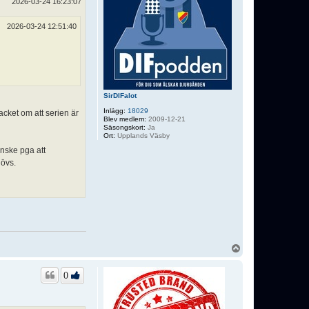
2026-03-24 16:23:07
2026-03-24 12:51:40
SirDIFalot
Inlägg:
18029
cket om att serien är
Blev medlem:
2009-12-21
Säsongskort:
Ja
Ort:
Upplands Väsby
anske pga att
hövs.
U
p
p
0