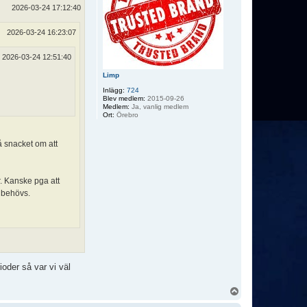
2026-03-24 17:12:40
2026-03-24 16:23:07
2026-03-24 12:51:40
Limp
Inlägg:
724
Blev medlem:
2015-09-26
Medlem:
Ja, vanlig medlem
Ort:
Örebro
å snacket om att
r. Kanske pga att
e behövs.
ioder så var vi väl
U
p