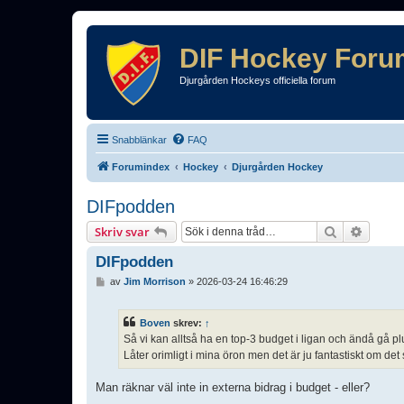
DIF Hockey Foru
Djurgården Hockeys officiella forum
Snabblänkar
FAQ
Forumindex
Hockey
Djurgården Hockey
DIFpodden
Sök
Avance
Skriv svar
DIFpodden
I
av
Jim Morrison
»
2026-03-24 16:46:29
n
l
ä
Boven
skrev:
↑
g
Så vi kan alltså ha en top-3 budget i ligan och ändå gå p
g
Låter orimligt i mina öron men det är ju fantastiskt om det
Man räknar väl inte in externa bidrag i budget - eller?