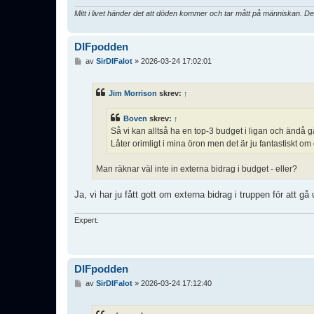
Mitt i livet händer det att döden kommer och tar mått på människan. De
DIFpodden
I
av
SirDIFalot
»
2026-03-24 17:02:01
n
l
ä
Jim Morrison
skrev:
↑
g
g
Boven
skrev:
↑
Så vi kan alltså ha en top-3 budget i ligan och ändå 
Låter orimligt i mina öron men det är ju fantastiskt om
Man räknar väl inte in externa bidrag i budget - eller?
Ja, vi har ju fått gott om externa bidrag i truppen för att gå
Expert.
DIFpodden
I
av
SirDIFalot
»
2026-03-24 17:12:40
n
l
ä