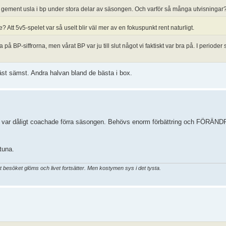
å gement usla i bp under stora delar av säsongen. Och varför så många utvisningar
 Att 5v5-spelet var så uselt blir väl mer av en fokuspunkt rent naturligt.
å BP-siffrorna, men vårat BP var ju till slut något vi faktiskt var bra på. I perioder s
äst sämst. Andra halvan bland de bästa i box.
t vi var dåligt coachade förra säsongen. Behövs enorm förbättring och FÖRÄ
tuna.
t besöket glöms och livet fortsätter. Men kostymen sys i det tysta.