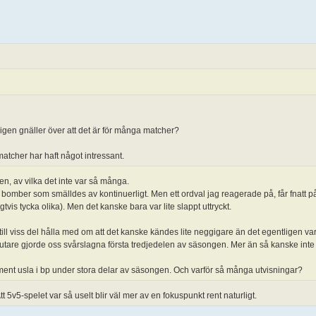
ligen gnäller över att det är för många matcher?
matcher har haft något intressant.
, av vilka det inte var så många.
bomber som smälldes av kontinuerligt. Men ett ordval jag reagerade på, får fnatt p
tvis tycka olika). Men det kanske bara var lite slappt uttryckt.
till viss del hålla med om att det kanske kändes lite neggigare än det egentligen va
lutare gjorde oss svårslagna första tredjedelen av säsongen. Mer än så kanske int
ment usla i bp under stora delar av säsongen. Och varför så många utvisningar?
 5v5-spelet var så uselt blir väl mer av en fokuspunkt rent naturligt.