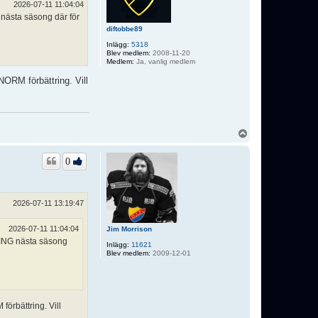
2026-07-11 11:04:04
 nästa säsong där för
diftobbe89
Inlägg:
5318
Blev medlem:
2008-11-20
Medlem:
Ja, vanlig medlem
NORM förbättring. Vill
U
p
p
0
2026-07-11 13:19:47
2026-07-11 11:04:04
Jim Morrison
DRING nästa säsong
Inlägg:
11621
Blev medlem:
2009-12-01
örbättring. Vill