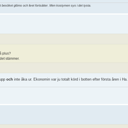
t besöket glöms och livet fortsätter. Men kostymen sys i det tysta.
gå plus?
 det stämmer.
 upp
och
inte åka ur. Ekonomin var ju totalt körd i botten efter första åren i Ha.