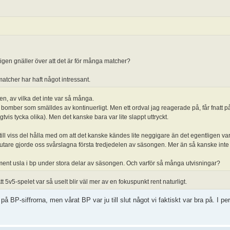
ligen gnäller över att det är för många matcher?
matcher har haft något intressant.
, av vilka det inte var så många.
bomber som smälldes av kontinuerligt. Men ett ordval jag reagerade på, får fnatt p
tvis tycka olika). Men det kanske bara var lite slappt uttryckt.
till viss del hålla med om att det kanske kändes lite neggigare än det egentligen va
lutare gjorde oss svårslagna första tredjedelen av säsongen. Mer än så kanske int
ment usla i bp under stora delar av säsongen. Och varför så många utvisningar?
 5v5-spelet var så uselt blir väl mer av en fokuspunkt rent naturligt.
å BP-siffrorna, men vårat BP var ju till slut något vi faktiskt var bra på. I per