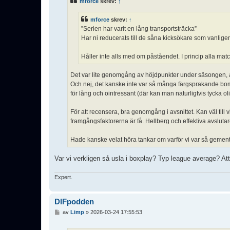
mforce
skrev:
↑
g
g
mforce
skrev:
↑
”Serien har varit en lång transportsträcka”
Har ni reducerats till de såna kicksökare som vanlige
Håller inte alls med om påståendet. I princip alla matc
Det var lite genomgång av höjdpunkter under säsongen, a
Och nej, det kanske inte var så många färgsprakande bomb
för lång och ointressant (där kan man naturligtvis tycka oli
För att recensera, bra genomgång i avsnittet. Kan väl till
framgångsfaktorerna är få. Hellberg och effektiva avslut
Hade kanske velat höra tankar om varför vi var så gement
Var vi verkligen så usla i boxplay? Typ league average? Att 
Expert.
DIFpodden
I
av
Limp
»
2026-03-24 17:55:53
n
l