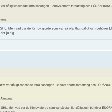
tt vi var dåligt coachade förra säsongen. Behövs enorm förbättring och FÖRÄNDRING
mtuna.
 i SHL. Men vad var de Kimby gjorde som var så ofantligt dåligt och behöver E
det ju sig.
ar att vi var dåligt coachade förra säsongen. Behövs enorm förbättring och FÖRÄN
m Almtuna.
r i SHL. Men vad var de Kimby gjorde som var så ofantligt dåligt och behöver ENORM f