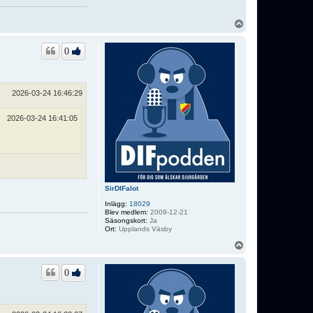
U
p
p
0
2026-03-24 16:46:29
2026-03-24 16:41:05
SirDIFalot
Inlägg:
18029
Blev medlem:
2009-12-21
Säsongskort:
Ja
Ort:
Upplands Väsby
U
p
p
0