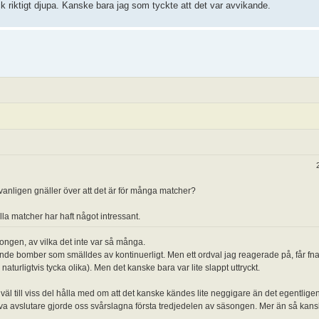
ck riktigt djupa. Kanske bara jag som tyckte att det var avvikande.
 vanligen gnäller över att det är för många matcher?
lla matcher har haft något intressant.
ngen, av vilka det inte var så många.
nde bomber som smälldes av kontinuerligt. Men ett ordval jag reagerade på, får fn
naturligtvis tycka olika). Men det kanske bara var lite slappt uttryckt.
väl till viss del hålla med om att det kanske kändes lite neggigare än det egentlig
tiva avslutare gjorde oss svårslagna första tredjedelen av säsongen. Mer än så kans