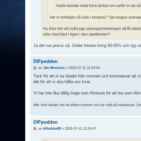
Hade kanske velat höra tankar om varför vi var s
Var vi verkligen så usla i boxplay? Typ league average?
Nu blev det väl svårt pga säsongsinledningen att få rätsida p
eller näst bäst i ligan i den spelformen?
Ja det var precis så. Under hösten kring 50-55% och typ n
DIFpodden
I
av
Jim Morrison
»
2026-07-11 11:04:04
n
l
Tack för att ni tar bladet från munnen och konstaterar at
ä
där för att vi ska hålla oss kvar.
g
g
Vi har inte lika dålig trupp som Almtuna för att lira som Alm
Mitt i livet händer det att döden kommer och tar mått på människan. De
DIFpodden
I
av
diftobbe89
»
2026-07-11 13:19:47
n
l
ä