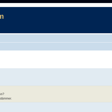
m
rad sökning
lus?
 stämmer.