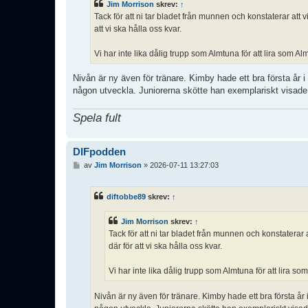
Jim Morrison
skrev:
↑
g
Tack för att ni tar bladet från munnen och konstaterar a
g
att vi ska hålla oss kvar.
Vi har inte lika dålig trupp som Almtuna för att lira som Al
Nivån är ny även för tränare. Kimby hade ett bra första år
någon utveckla. Juniorerna skötte han exemplariskt visade 
Spela fult
DIFpodden
I
av
Jim Morrison
»
2026-07-11 13:27:03
n
l
ä
diftobbe89
skrev:
↑
g
g
Jim Morrison
skrev:
↑
Tack för att ni tar bladet från munnen och konstater
där för att vi ska hålla oss kvar.
Vi har inte lika dålig trupp som Almtuna för att lira so
Nivån är ny även för tränare. Kimby hade ett bra första å