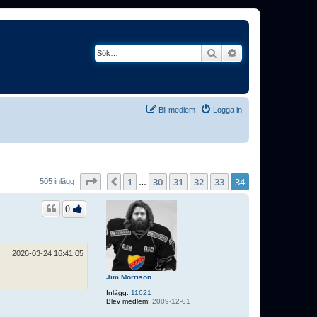
Sök
Avancerad söknin
Bli medlem
Logga in
Sida
34
av
34
1
30
31
32
33
34
Föregående
505 inlägg
…
0
2026-03-24 16:41:05
Jim Morrison
Inlägg:
11621
Blev medlem:
2009-12-01