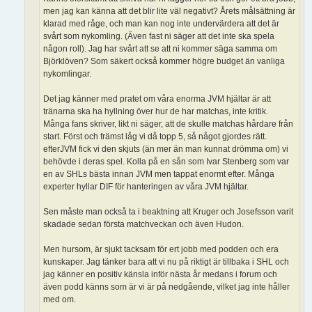
men jag kan känna att det blir lite väl negativt? Årets målsättning är
klarad med råge, och man kan nog inte undervärdera att det är
svårt som nykomling. (Även fast ni säger att det inte ska spela
någon roll). Jag har svårt att se att ni kommer säga samma om
Björklöven? Som säkert också kommer högre budget än vanliga
nykomlingar.
Det jag känner med pratet om våra enorma JVM hjältar är att
tränarna ska ha hyllning över hur de har matchas, inte kritik.
Många fans skriver, likt ni säger, att de skulle matchas hårdare från
start. Först och främst låg vi då topp 5, så något gjordes rätt.
efterJVM fick vi den skjuts (än mer än man kunnat drömma om) vi
behövde i deras spel. Kolla på en sån som Ivar Stenberg som var
en av SHLs bästa innan JVM men tappat enormt efter. Många
experter hyllar DIF för hanteringen av våra JVM hjältar.
Sen måste man också ta i beaktning att Kruger och Josefsson varit
skadade sedan första matchveckan och även Hudon.
Men hursom, är sjukt tacksam för ert jobb med podden och era
kunskaper. Jag tänker bara att vi nu på riktigt är tillbaka i SHL och
jag känner en positiv känsla inför nästa år medans i forum och
även podd känns som är vi är på nedgående, vilket jag inte håller
med om.