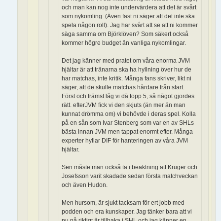
och man kan nog inte undervärdera att det är svårt
som nykomling. (Även fast ni säger att det inte ska
spela någon roll). Jag har svårt att se att ni kommer
säga samma om Björklöven? Som säkert också
kommer högre budget än vanliga nykomlingar.
Det jag känner med pratet om våra enorma JVM
hjältar är att tränarna ska ha hyllning över hur de
har matchas, inte kritik. Många fans skriver, likt ni
säger, att de skulle matchas hårdare från start.
Först och främst låg vi då topp 5, så något gjordes
rätt. efterJVM fick vi den skjuts (än mer än man
kunnat drömma om) vi behövde i deras spel. Kolla
på en sån som Ivar Stenberg som var en av SHLs
bästa innan JVM men tappat enormt efter. Många
experter hyllar DIF för hanteringen av våra JVM
hjältar.
Sen måste man också ta i beaktning att Kruger och
Josefsson varit skadade sedan första matchveckan
och även Hudon.
Men hursom, är sjukt tacksam för ert jobb med
podden och era kunskaper. Jag tänker bara att vi
nu på riktigt är tillbaka i SHL och jag känner en