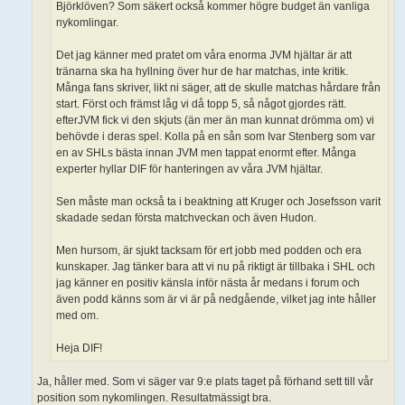
Björklöven? Som säkert också kommer högre budget än vanliga
nykomlingar.
Det jag känner med pratet om våra enorma JVM hjältar är att
tränarna ska ha hyllning över hur de har matchas, inte kritik.
Många fans skriver, likt ni säger, att de skulle matchas hårdare från
start. Först och främst låg vi då topp 5, så något gjordes rätt.
efterJVM fick vi den skjuts (än mer än man kunnat drömma om) vi
behövde i deras spel. Kolla på en sån som Ivar Stenberg som var
en av SHLs bästa innan JVM men tappat enormt efter. Många
experter hyllar DIF för hanteringen av våra JVM hjältar.
Sen måste man också ta i beaktning att Kruger och Josefsson varit
skadade sedan första matchveckan och även Hudon.
Men hursom, är sjukt tacksam för ert jobb med podden och era
kunskaper. Jag tänker bara att vi nu på riktigt är tillbaka i SHL och
jag känner en positiv känsla inför nästa år medans i forum och
även podd känns som är vi är på nedgående, vilket jag inte håller
med om.
Heja DIF!
Ja, håller med. Som vi säger var 9:e plats taget på förhand sett till vår
position som nykomlingen. Resultatmässigt bra.