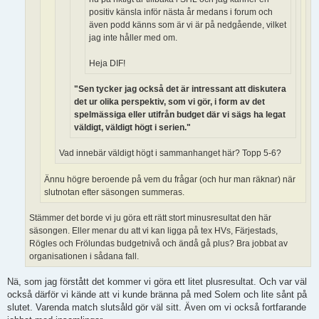
positiv känsla inför nästa år medans i forum och
även podd känns som är vi är på nedgående, vilket
jag inte håller med om.
Heja DIF!
"Sen tycker jag också det är intressant att diskutera
det ur olika perspektiv, som vi gör, i form av det
spelmässiga eller utifrån budget där vi sägs ha legat
väldigt, väldigt högt i serien."
Vad innebär väldigt högt i sammanhanget här? Topp 5-6?
Ännu högre beroende på vem du frågar (och hur man räknar) när
slutnotan efter säsongen summeras.
Stämmer det borde vi ju göra ett rätt stort minusresultat den här
säsongen. Eller menar du att vi kan ligga på tex HVs, Färjestads,
Rögles och Frölundas budgetnivå och ändå gå plus? Bra jobbat av
organisationen i sådana fall.
Nä, som jag förstått det kommer vi göra ett litet plusresultat. Och var väl
också därför vi kände att vi kunde bränna på med Solem och lite sånt på
slutet. Varenda match slutsåld gör väl sitt. Även om vi också fortfarande