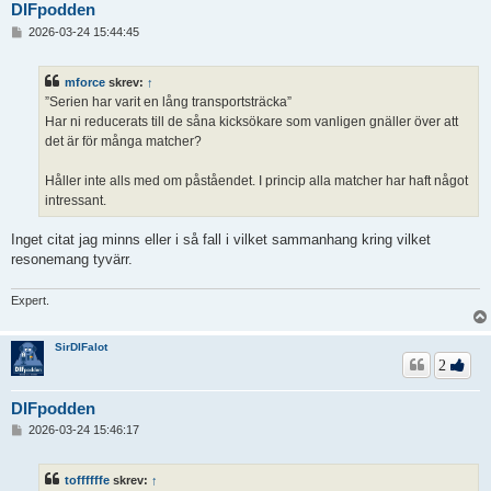
DIFpodden
I
2026-03-24 15:44:45
n
l
ä
mforce
skrev:
↑
g
”Serien har varit en lång transportsträcka”
g
Har ni reducerats till de såna kicksökare som vanligen gnäller över att
det är för många matcher?
Håller inte alls med om påståendet. I princip alla matcher har haft något
intressant.
Inget citat jag minns eller i så fall i vilket sammanhang kring vilket
resonemang tyvärr.
Expert.
SirDIFalot
2
DIFpodden
I
2026-03-24 15:46:17
n
l
ä
toffffffe
skrev:
↑
g