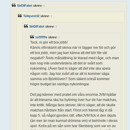
ä
SirDIFalot
skrev:
↑
g
g
Tellqvist32
skrev:
↑
SirDIFalot
skrev:
↑
toffffffe
skrev:
↑
Tack, ni gör ett bra jobb!
Känns oförskämt att skriva när ni lägger ner tid och gör
ett bra jobb, men jag kan känna att det blir lite väl
negativt? Årets målsättning är klarad med råge, och man
kan nog inte undervärdera att det är svårt som
nykomling. (Även fast ni säger att det inte ska spela
någon roll). Jag har svårt att se att ni kommer säga
samma om Björklöven? Som säkert också kommer
högre budget än vanliga nykomlingar.
Det jag känner med pratet om våra enorma JVM hjältar
är att tränarna ska ha hyllning över hur de har matchas,
inte kritik. Många fans skriver, likt ni säger, att de skulle
matchas hårdare från start. Först och främst låg vi då
topp 5, så något gjordes rätt. efterJVM fick vi den skjuts
(än mer än man kunnat drömma om) vi behövde i deras
spel. Kolla på en sån som Ivar Stenberg som var en av