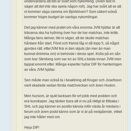
undervärdera att det är svårt som nykomling. (Även fast ni
säger att det inte ska spela någon roll). Jag har svårt att se att
ni kommer säga samma om Björklöven? Som säkert också
kommer högre budget än vanliga nykomlingar.
Det jag känner med pratet om våra enorma JVM hjältar är att
tränarna ska ha hyllning över hur de har matchas, inte kritik.
Många fans skriver, likt ni säger, att de skulle matchas
hårdare från start. Först och främst låg vi då topp 5, så något
gjordes rätt. efterJVM fick vi den skjuts (än mer än man
kunnat drömma om) vi behövde i deras spel. Kolla på en sån
som Ivar Stenberg som var en av SHLs bästa innan JVM men
tappat enormt efter. Många experter hyllar DIF för hanteringen
av våra JVM hjältar.
Sen måste man också ta i beaktning att Kruger och Josefsson
varit skadade sedan första matchveckan och även Hudon.
Men hursom, är sjukt tacksam för ert jobb med podden och
era kunskaper. Jag tänker bara att vi nu på riktigt är tillbaka i
SHL och jag känner en positiv känsla inför nästa år medans i
forum och även podd känns som är vi är på nedgående, vilket
jag inte håller med om.
Heja DIF!