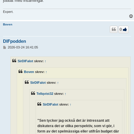
jobbat med insamlingar.
Expert.
Boven
0
DIFpodden
I
2026-03-24 16:41:05
n
l
ä
SirDIFalot
skrev:
↑
g
g
Boven
skrev:
↑
SirDIFalot
skrev:
↑
Tellqvist32
skrev:
↑
SirDIFalot
skrev:
↑
"Sen tycker jag också det är intressant att
diskutera det ur olika perspektiv, som vi gör, i
form av det spelmässiga eller utifrån budget där