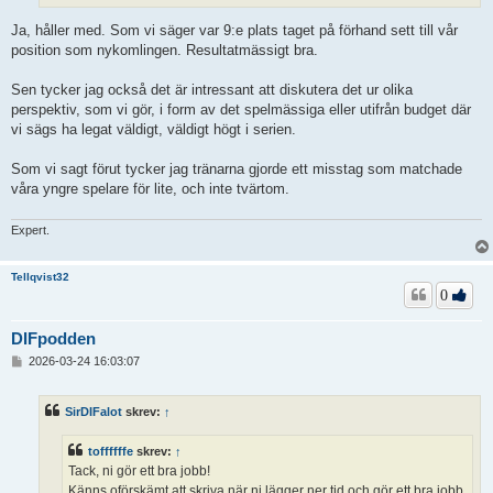
Ja, håller med. Som vi säger var 9:e plats taget på förhand sett till vår
position som nykomlingen. Resultatmässigt bra.
Sen tycker jag också det är intressant att diskutera det ur olika
perspektiv, som vi gör, i form av det spelmässiga eller utifrån budget där
vi sägs ha legat väldigt, väldigt högt i serien.
Som vi sagt förut tycker jag tränarna gjorde ett misstag som matchade
våra yngre spelare för lite, och inte tvärtom.
Expert.
Tellqvist32
0
DIFpodden
I
2026-03-24 16:03:07
n
l
ä
SirDIFalot
skrev:
↑
g
g
toffffffe
skrev:
↑
Tack, ni gör ett bra jobb!
Känns oförskämt att skriva när ni lägger ner tid och gör ett bra jobb,