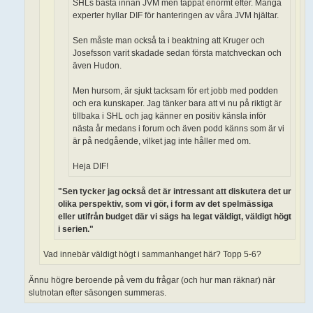
SHLs bästa innan JVM men tappat enormt efter. Många
experter hyllar DIF för hanteringen av våra JVM hjältar.
Sen måste man också ta i beaktning att Kruger och
Josefsson varit skadade sedan första matchveckan och
även Hudon.
Men hursom, är sjukt tacksam för ert jobb med podden
och era kunskaper. Jag tänker bara att vi nu på riktigt är
tillbaka i SHL och jag känner en positiv känsla inför
nästa år medans i forum och även podd känns som är vi
är på nedgående, vilket jag inte håller med om.
Heja DIF!
"Sen tycker jag också det är intressant att diskutera det ur
olika perspektiv, som vi gör, i form av det spelmässiga
eller utifrån budget där vi sägs ha legat väldigt, väldigt högt
i serien."
Vad innebär väldigt högt i sammanhanget här? Topp 5-6?
Ännu högre beroende på vem du frågar (och hur man räknar) när
slutnotan efter säsongen summeras.