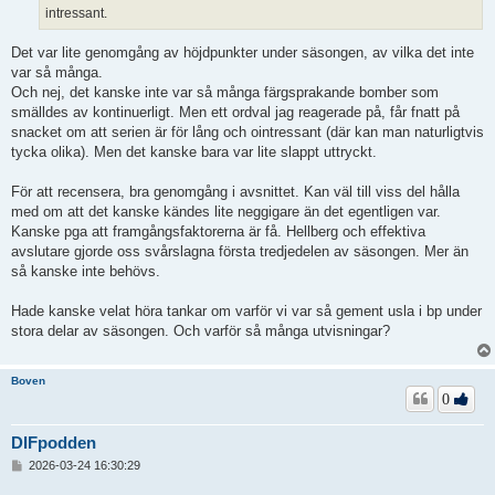
intressant.
Det var lite genomgång av höjdpunkter under säsongen, av vilka det inte
var så många.
Och nej, det kanske inte var så många färgsprakande bomber som
smälldes av kontinuerligt. Men ett ordval jag reagerade på, får fnatt på
snacket om att serien är för lång och ointressant (där kan man naturligtvis
tycka olika). Men det kanske bara var lite slappt uttryckt.
För att recensera, bra genomgång i avsnittet. Kan väl till viss del hålla
med om att det kanske kändes lite neggigare än det egentligen var.
Kanske pga att framgångsfaktorerna är få. Hellberg och effektiva
avslutare gjorde oss svårslagna första tredjedelen av säsongen. Mer än
så kanske inte behövs.
Hade kanske velat höra tankar om varför vi var så gement usla i bp under
stora delar av säsongen. Och varför så många utvisningar?
Boven
0
DIFpodden
I
2026-03-24 16:30:29
n
l