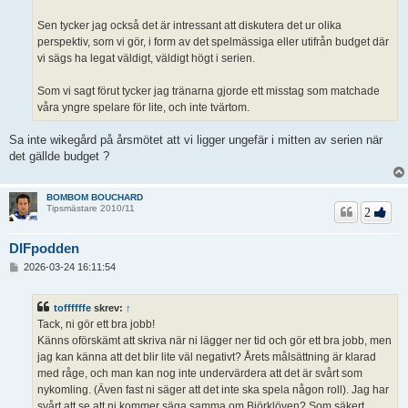
Sen tycker jag också det är intressant att diskutera det ur olika
perspektiv, som vi gör, i form av det spelmässiga eller utifrån budget där
vi sägs ha legat väldigt, väldigt högt i serien.
Som vi sagt förut tycker jag tränarna gjorde ett misstag som matchade
våra yngre spelare för lite, och inte tvärtom.
Sa inte wikegård på årsmötet att vi ligger ungefär i mitten av serien när
det gällde budget ?
BOMBOM BOUCHARD
Tipsmästare 2010/11
2
DIFpodden
I
2026-03-24 16:11:54
n
l
ä
toffffffe
skrev:
↑
g
Tack, ni gör ett bra jobb!
g
Känns oförskämt att skriva när ni lägger ner tid och gör ett bra jobb, men
jag kan känna att det blir lite väl negativt? Årets målsättning är klarad
med råge, och man kan nog inte undervärdera att det är svårt som
nykomling. (Även fast ni säger att det inte ska spela någon roll). Jag har
svårt att se att ni kommer säga samma om Björklöven? Som säkert