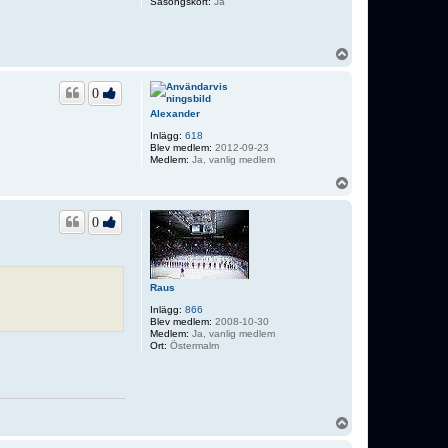
Säsongskort:
Ja
U
p
p
0
Alexander
Inlägg:
618
Blev medlem:
2012-09-23
Medlem:
Ja, vanlig medlem
U
p
p
0
Raus
Inlägg:
866
Blev medlem:
2008-10-30
Medlem:
Ja, vanlig medlem
Ort:
Östermalm
U
p