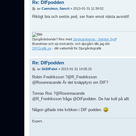
Re: DIFpodden
I
av
Caeruleus_Sancti
»
2013-01-31 11:39:02
n
l
Riktigt bra och seriös pod, ser fram emot nästa avsnitt!
ä
g
g
Djurgårdsbonde? Res med
Järnkaminerna - Sektion Syd
!
Brandman och sjv.instruktör, och djurgårn tills jag dör.
DIFGrafik.se
- ditt vattenhål för Djurgårdsgrafik.
Re: DIFpodden
I
av
SirDIFalot
»
2013-01-31 14:05:15
n
l
Robin Fredriksson ?@R_Fredriksson
ä
@Rosenrasande Är det knäpptyst om DIF?
g
g
Tomas Ros ?@Rosenrasande
@R_Fredriksson fråga @DIFpodden. De har koll på allt.
Någon gillade inte kritiken i DIF podden.
Expert.