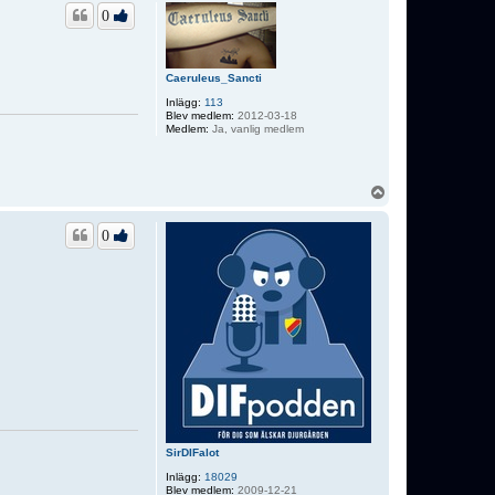
p
0
Caeruleus_Sancti
Inlägg:
113
Blev medlem:
2012-03-18
Medlem:
Ja, vanlig medlem
U
p
p
0
SirDIFalot
Inlägg:
18029
Blev medlem:
2009-12-21