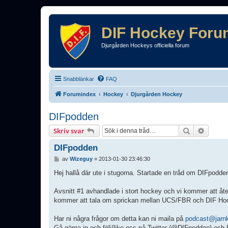
DIF Hockey Foru
Djurgården Hockeys officiella forum
Snabblänkar
FAQ
Forumindex
Hockey
Djurgården Hockey
DIFpodden
Sök
Avance
Skriv svar
DIFpodden
I
av
Wizeguy
»
2013-01-30 23:46:30
n
l
Hej hallå där ute i stugorna. Startade en tråd om DIFpodde
ä
g
Avsnitt #1 avhandlade i stort hockey och vi kommer att åte
g
kommer att tala om sprickan mellan UCS/FBR och DIF Hock
Har ni några frågor om detta kan ni maila på
podcast@jarn
Gå gärna in och följ/like oss på Twitter (@DIFpodden) oc