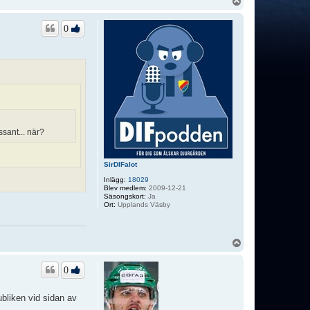
U
p
p
0
ssant... när?
SirDIFalot
Inlägg:
18029
Blev medlem:
2009-12-21
Säsongskort:
Ja
Ort:
Upplands Väsby
U
p
p
0
bliken vid sidan av