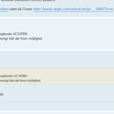
podden
samt på iTunes
https://itunes.apple.com/se/podcast/jar ... 59697?l=en
r angående UCS/FBR.
ligt ifall det finns möjlighet.
er angående UCS/FBR.
vligt ifall det finns möjlighet.
itt