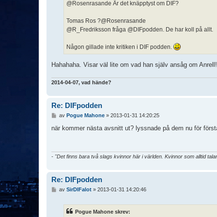
@Rosenrasande Är det knäpptyst om DIF?
Tomas Ros ?@Rosenrasande
@R_Fredriksson fråga @DIFpodden. De har koll på allt.
Någon gillade inte kritiken i DIF podden.
Hahahaha. Visar väl lite om vad han själv ansåg om Anrell!
2014-04-07, vad hände?
Re: DIFpodden
I
av
Pogue Mahone
»
2013-01-31 14:20:25
n
l
när kommer nästa avsnitt ut? lyssnade på dem nu för första 
ä
g
g
- "Det finns bara två slags kvinnor här i världen. Kvinnor som alltid tala
Re: DIFpodden
I
av
SirDIFalot
»
2013-01-31 14:20:46
n
l
ä
Pogue Mahone skrev:
g