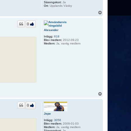
Säsongskort:
Ja
Ort:
Upplands Väsby
U
p
p
0
Alexander
Inlägg:
618
Blev medlem:
2012-09-23
Medlem:
Ja, vanlig medlem
U
p
p
0
Jepe
Inlägg:
3056
Blev medlem:
2009-01-03
Medlem:
Ja, vanlig medlem
Säsongskort:
Ja