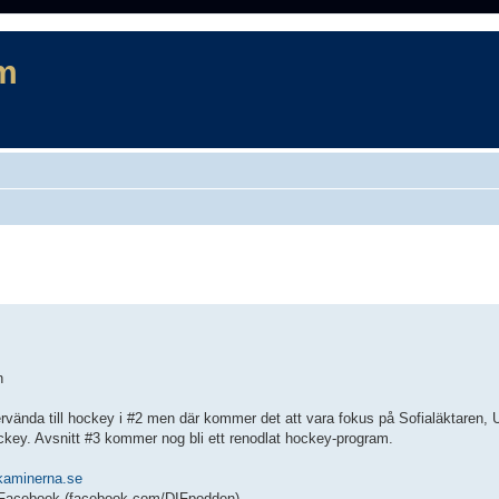
m
rad sökning
n
rvända till hockey i #2 men där kommer det att vara fokus på Sofialäktaren, 
ey. Avsnitt #3 kommer nog bli ett renodlat hockey-program.
kaminerna.se
h Facebook (facebook.com/DIFpodden).