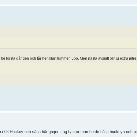
r första gången och får helt klart tummen upp. Men nästa avsnitt blir ju extra intre
n i 08 Hockey och såna här grejer. Jag tycker man borde hålla hockeyn och pu