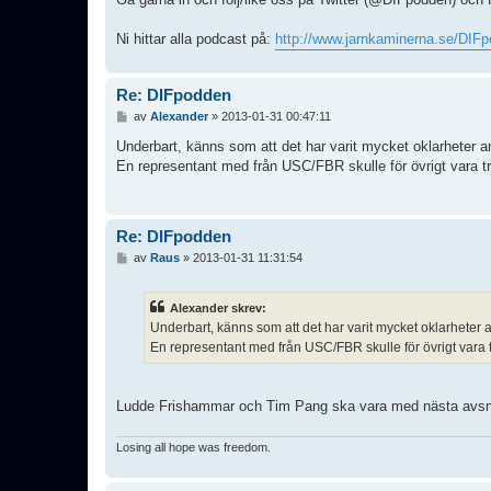
Ni hittar alla podcast på:
http://www.jarnkaminerna.se/DIF
Re: DIFpodden
I
av
Alexander
»
2013-01-31 00:47:11
n
l
Underbart, känns som att det har varit mycket oklarhete
ä
En representant med från USC/FBR skulle för övrigt vara trev
g
g
Re: DIFpodden
I
av
Raus
»
2013-01-31 11:31:54
n
l
ä
Alexander skrev:
g
Underbart, känns som att det har varit mycket oklarhet
g
En representant med från USC/FBR skulle för övrigt vara tre
Ludde Frishammar och Tim Pang ska vara med nästa avsn
Losing all hope was freedom.