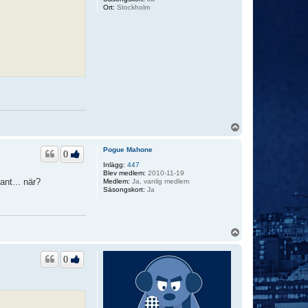
Ort:
Stockholm
U
p
p
Pogue Mahone
0
Inlägg:
447
Blev medlem:
2010-11-19
ant... när?
Medlem:
Ja, vanlig medlem
Säsongskort:
Ja
U
p
p
0