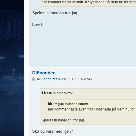
när kommer nästa avsnitt ut? lyssnade på dem nu för första
g
Spelas in imorgon tror jag.
Expert.
DIFpodden
I
av
JohanPez
»
2013-01-31 14:46:45
n
l
ä
SirDIFalot skrev:
g
g
Pogue Mahone skrev:
när kommer nästa avsnitt ut? lyssnade på dem nu för fö
Spelas in imorgon tror jag.
Ska du vara med igen?