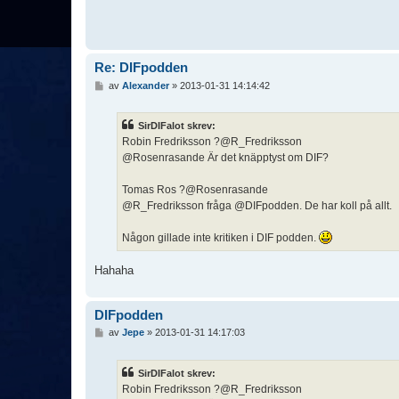
Re: DIFpodden
I
av
Alexander
»
2013-01-31 14:14:42
n
l
ä
SirDIFalot skrev:
g
Robin Fredriksson ?@R_Fredriksson
g
@Rosenrasande Är det knäpptyst om DIF?
Tomas Ros ?@Rosenrasande
@R_Fredriksson fråga @DIFpodden. De har koll på allt.
Någon gillade inte kritiken i DIF podden.
Hahaha
DIFpodden
I
av
Jepe
»
2013-01-31 14:17:03
n
l
ä
SirDIFalot skrev:
g
Robin Fredriksson ?@R_Fredriksson
g