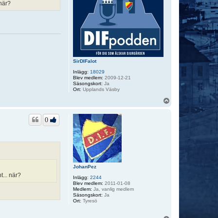
 när?
SirDIFalot
Inlägg:
18029
Blev medlem:
2009-12-21
Säsongskort:
Ja
Ort:
Upplands Väsby
U
p
p
0
JohanPez
t... när?
Inlägg:
2244
Blev medlem:
2011-01-08
Medlem:
Ja, vanlig medlem
Säsongskort:
Ja
Ort:
Tyresö