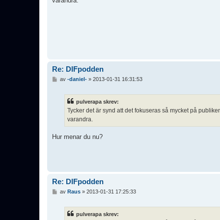
varandra.
g
g
Re: DIFpodden
I
av
-daniel-
»
2013-01-31 16:31:53
n
l
ä
pulverapa skrev:
g
Tycker det är synd att det fokuseras så mycket på publik
g
varandra.
Hur menar du nu?
Re: DIFpodden
I
av
Raus
»
2013-01-31 17:25:33
n
l
ä
pulverapa skrev:
g