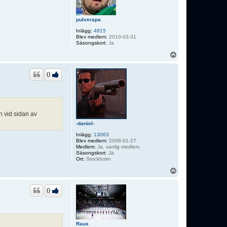
pulverapa
Inlägg:
4815
Blev medlem:
2010-03-31
Säsongskort:
Ja
U
p
p
0
n vid sidan av
-daniel-
Inlägg:
13063
Blev medlem:
2008-01-27
Medlem:
Ja, vanlig medlem
Säsongskort:
Ja
Ort:
Stockholm
U
p
p
0
Raus