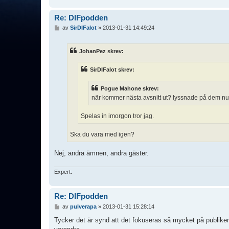
Re: DIFpodden
I
av
SirDIFalot
»
2013-01-31 14:49:24
n
l
ä
JohanPez skrev:
g
g
SirDIFalot skrev:
Pogue Mahone skrev:
när kommer nästa avsnitt ut? lyssnade på dem nu fö
Spelas in imorgon tror jag.
Ska du vara med igen?
Nej, andra ämnen, andra gäster.
Expert.
Re: DIFpodden
I
av
pulverapa
»
2013-01-31 15:28:14
n
l
Tycker det är synd att det fokuseras så mycket på publike
ä