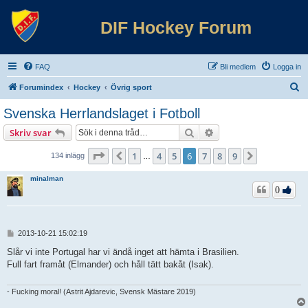
DIF Hockey Forum
FAQ
Bli medlem
Logga in
S
Forumindex
Hockey
Övrig sport
ö
Svenska Herrlandslaget i Fotboll
k
Sök
Avancerad sökning
Skriv svar
Sida
6
av
9
1
4
5
6
7
8
9
Föregående
Nästa
134 inlägg
…
minalman
0
I
2013-10-21 15:02:19
n
l
Slår vi inte Portugal har vi ändå inget att hämta i Brasilien.
ä
Full fart framåt (Elmander) och håll tätt bakåt (Isak).
g
g
- Fucking moral! (Astrit Ajdarevic, Svensk Mästare 2019)