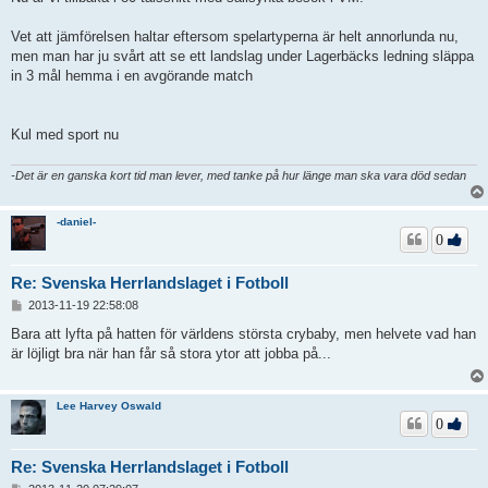
Vet att jämförelsen haltar eftersom spelartyperna är helt annorlunda nu,
men man har ju svårt att se ett landslag under Lagerbäcks ledning släppa
in 3 mål hemma i en avgörande match
Kul med sport nu
-Det är en ganska kort tid man lever, med tanke på hur länge man ska vara död sedan
-daniel-
0
Re: Svenska Herrlandslaget i Fotboll
I
2013-11-19 22:58:08
n
l
Bara att lyfta på hatten för världens största crybaby, men helvete vad han
ä
är löjligt bra när han får så stora ytor att jobba på...
g
g
Lee Harvey Oswald
0
Re: Svenska Herrlandslaget i Fotboll
I