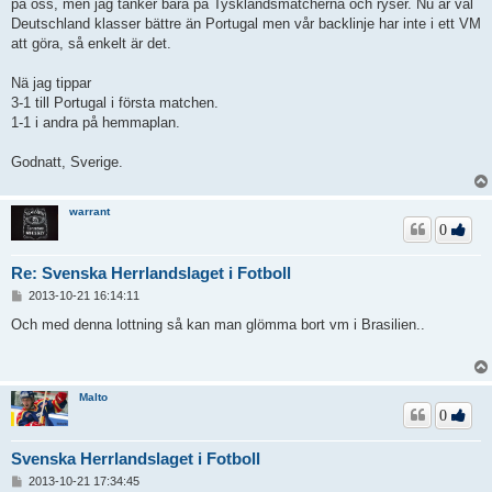
på oss, men jag tänker bara på Tysklandsmatcherna och ryser. Nu är väl
Deutschland klasser bättre än Portugal men vår backlinje har inte i ett VM
att göra, så enkelt är det.
Nä jag tippar
3-1 till Portugal i första matchen.
1-1 i andra på hemmaplan.
Godnatt, Sverige.
warrant
0
Re: Svenska Herrlandslaget i Fotboll
I
2013-10-21 16:14:11
n
l
Och med denna lottning så kan man glömma bort vm i Brasilien..
ä
g
g
Malto
0
Svenska Herrlandslaget i Fotboll
I
2013-10-21 17:34:45