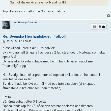
Sannolikheten för en svensk bragd ikväll?
g
Typ lika stor som att vi får 3p nästa match?
Lee Harvey Oswald
0
Re: Svenska Herrlandslaget i Fotboll
I
2013-11-19 21:38:42
n
l
Klasskillnad i precis allt i 1:a halvlek.
ä
Ska vi vara helt ärliga, så av dessa 2 lag så är det ju Portugal som ska
g
spela VM.
g
Ukraina eller Grekland hade med facit i hand blivit en något mer
"mänsklig" uppgift.
När Sverige inte heller presterar på topp så skiljer det en hel ocean i
kvalitet på dessa lag.
Synd, vi hade behövt ett mål med oss från Lissabon (vi skapade
åtminstone 3 bra chanser i den matchen)
Edtit//
Så förutsägbart efter 0-1 borta.
Öppna landskap för #7, både den störste spelaren och filmaren.
Nu är vi tillbaka i 80-talssnitt med sällsynta besök i VM.