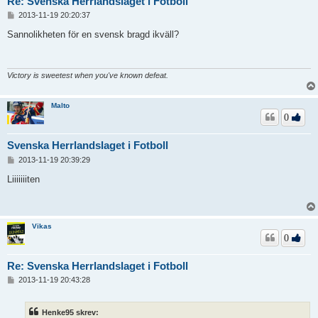
Re: Svenska Herrlandslaget i Fotboll
I
2013-11-19 20:20:37
n
l
Sannolikheten för en svensk bragd ikväll?
ä
g
g
Victory is sweetest when you've known defeat.
Malto
0
Svenska Herrlandslaget i Fotboll
I
2013-11-19 20:39:29
n
l
Liiiiiiiten
ä
g
g
Vikas
0
Re: Svenska Herrlandslaget i Fotboll
I
2013-11-19 20:43:28
n
l
ä
Henke95 skrev:
g