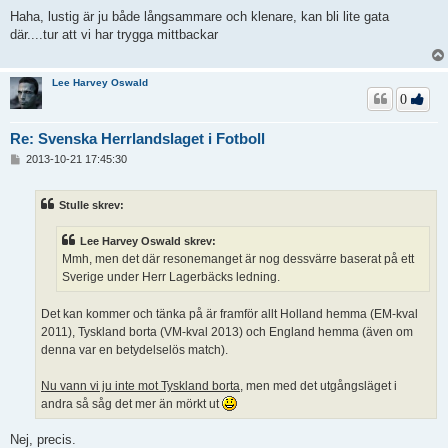
n
l
Haha, lustig är ju både långsammare och klenare, kan bli lite gata
ä
där....tur att vi har trygga mittbackar
g
g
Lee Harvey Oswald
0
Re: Svenska Herrlandslaget i Fotboll
I
2013-10-21 17:45:30
n
l
ä
Stulle skrev:
g
g
Lee Harvey Oswald skrev:
Mmh, men det där resonemanget är nog dessvärre baserat på ett
Sverige under Herr Lagerbäcks ledning.
Det kan kommer och tänka på är framför allt Holland hemma (EM-kval
2011), Tyskland borta (VM-kval 2013) och England hemma (även om
denna var en betydelselös match).
Nu vann vi ju inte mot Tyskland borta
, men med det utgångsläget i
andra så såg det mer än mörkt ut
Nej, precis.