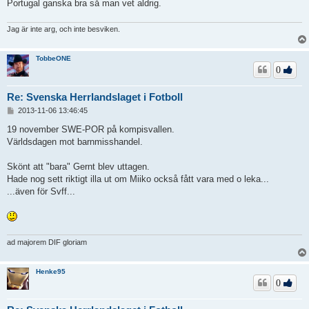
Portugal ganska bra så man vet aldrig.
Jag är inte arg, och inte besviken.
TobbeONE
0
Re: Svenska Herrlandslaget i Fotboll
I
2013-11-06 13:46:45
n
l
19 november SWE-POR på kompisvallen.
ä
Världsdagen mot barnmisshandel.
g
g
Skönt att "bara" Gernt blev uttagen.
Hade nog sett riktigt illa ut om Miiko också fått vara med o leka...
...även för Svff...
ad majorem DIF gloriam
Henke95
0