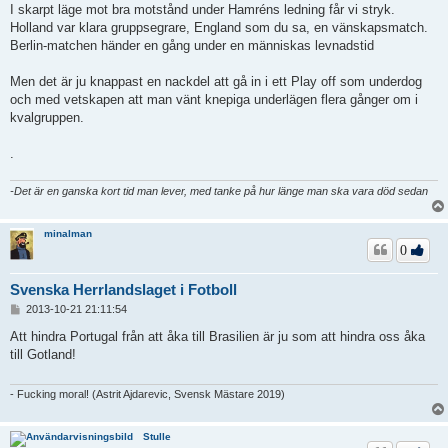
I skarpt läge mot bra motstånd under Hamréns ledning får vi stryk.
Holland var klara gruppsegrare, England som du sa, en vänskapsmatch.
Berlin-matchen händer en gång under en människas levnadstid
Men det är ju knappast en nackdel att gå in i ett Play off som underdog
och med vetskapen att man vänt knepiga underlägen flera gånger om i
kvalgruppen.
.
-Det är en ganska kort tid man lever, med tanke på hur länge man ska vara död sedan
minalman
0
Svenska Herrlandslaget i Fotboll
I
2013-10-21 21:11:54
n
l
Att hindra Portugal från att åka till Brasilien är ju som att hindra oss åka
ä
till Gotland!
g
g
- Fucking moral! (Astrit Ajdarevic, Svensk Mästare 2019)
Stulle