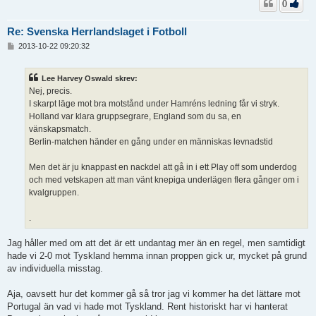
0
Re: Svenska Herrlandslaget i Fotboll
I
2013-10-22 09:20:32
n
l
ä
Lee Harvey Oswald skrev:
g
Nej, precis.
g
I skarpt läge mot bra motstånd under Hamréns ledning får vi stryk.
Holland var klara gruppsegrare, England som du sa, en
vänskapsmatch.
Berlin-matchen händer en gång under en människas levnadstid
Men det är ju knappast en nackdel att gå in i ett Play off som underdog
och med vetskapen att man vänt knepiga underlägen flera gånger om i
kvalgruppen.
.
Jag håller med om att det är ett undantag mer än en regel, men samtidigt
hade vi 2-0 mot Tyskland hemma innan proppen gick ur, mycket på grund
av individuella misstag.
Aja, oavsett hur det kommer gå så tror jag vi kommer ha det lättare mot
Portugal än vad vi hade mot Tyskland. Rent historiskt har vi hanterat