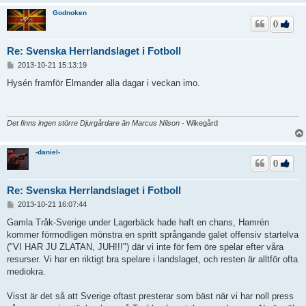
Godnoken
0
Re: Svenska Herrlandslaget i Fotboll
I
2013-10-21 15:13:19
n
l
Hysén framför Elmander alla dagar i veckan imo.
ä
g
g
Det finns ingen större Djurgårdare än Marcus Nilson
- Wikegård
-daniel-
0
Re: Svenska Herrlandslaget i Fotboll
I
2013-10-21 16:07:44
n
l
Gamla Tråk-Sverige under Lagerbäck hade haft en chans, Hamrén
ä
kommer förmodligen mönstra en spritt språngande galet offensiv startelva
g
("VI HAR JU ZLATAN, JUH!!!") där vi inte för fem öre spelar efter våra
g
resurser. Vi har en riktigt bra spelare i landslaget, och resten är alltför ofta
mediokra.
Visst är det så att Sverige oftast presterar som bäst när vi har noll press