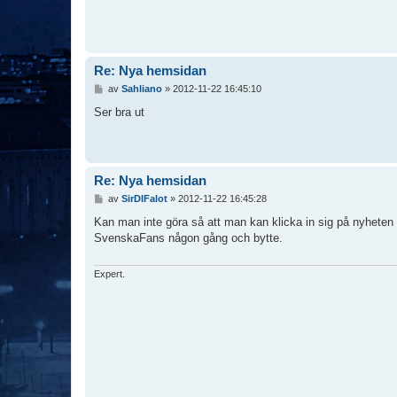
Re: Nya hemsidan
I
av
Sahliano
»
2012-11-22 16:45:10
n
l
Ser bra ut
ä
g
g
Re: Nya hemsidan
I
av
SirDIFalot
»
2012-11-22 16:45:28
n
l
Kan man inte göra så att man kan klicka in sig på nyheten
ä
SvenskaFans någon gång och bytte.
g
g
Expert.