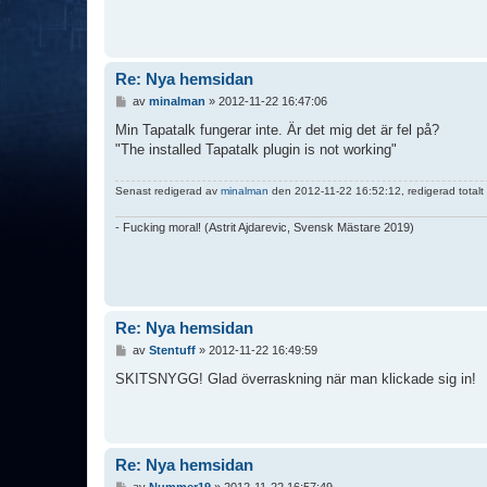
Re: Nya hemsidan
I
av
minalman
»
2012-11-22 16:47:06
n
l
Min Tapatalk fungerar inte. Är det mig det är fel på?
ä
"The installed Tapatalk plugin is not working"
g
g
Senast redigerad av
minalman
den 2012-11-22 16:52:12, redigerad totalt
- Fucking moral! (Astrit Ajdarevic, Svensk Mästare 2019)
Re: Nya hemsidan
I
av
Stentuff
»
2012-11-22 16:49:59
n
l
SKITSNYGG! Glad överraskning när man klickade sig in!
ä
g
g
Re: Nya hemsidan
I
av
Nummer19
»
2012-11-22 16:57:49