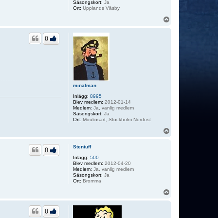
Säsongskort:
Ja
Ort:
Upplands Väsby
U
p
p
0
minalman
Inlägg:
8995
Blev medlem:
2012-01-14
Medlem:
Ja, vanlig medlem
Säsongskort:
Ja
Ort:
Moulinsart, Stockholm Nordost
U
p
p
Stentuff
0
Inlägg:
500
Blev medlem:
2012-04-20
Medlem:
Ja, vanlig medlem
Säsongskort:
Ja
Ort:
Bromma
U
p
p
0