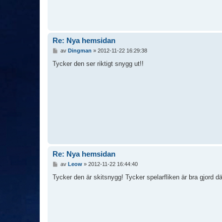
Re: Nya hemsidan
I
av
Dingman
»
2012-11-22 16:29:38
n
l
Tycker den ser riktigt snygg ut!!
ä
g
g
Re: Nya hemsidan
I
av
Leow
»
2012-11-22 16:44:40
n
l
Tycker den är skitsnygg! Tycker spelarfliken är bra gjord där
ä
g
g