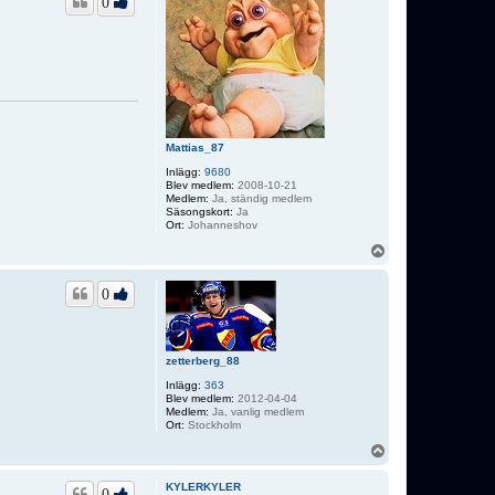
0
Mattias_87
Inlägg:
9680
Blev medlem:
2008-10-21
Medlem:
Ja, ständig medlem
Säsongskort:
Ja
Ort:
Johanneshov
U
p
p
0
zetterberg_88
Inlägg:
363
Blev medlem:
2012-04-04
Medlem:
Ja, vanlig medlem
Ort:
Stockholm
U
p
p
KYLERKYLER
0