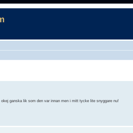
m
rad sökning
okej ganska lik som den var innan men i mitt tycke lite snyggare nu!