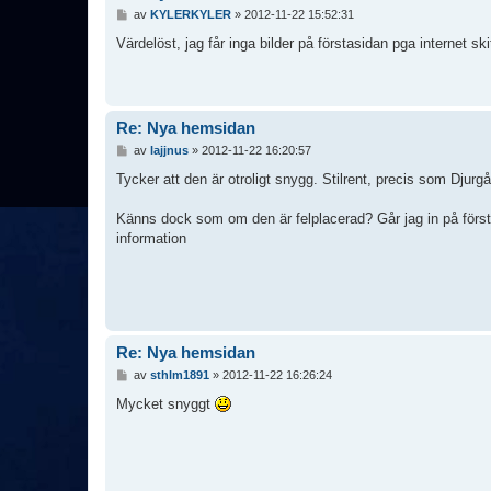
I
av
KYLERKYLER
»
2012-11-22 15:52:31
n
l
Värdelöst, jag får inga bilder på förstasidan pga internet sk
ä
g
g
Re: Nya hemsidan
I
av
lajjnus
»
2012-11-22 16:20:57
n
l
Tycker att den är otroligt snygg. Stilrent, precis som Djurg
ä
g
Känns dock som om den är felplacerad? Går jag in på förstas
g
information
Re: Nya hemsidan
I
av
sthlm1891
»
2012-11-22 16:26:24
n
l
Mycket snyggt
ä
g
g