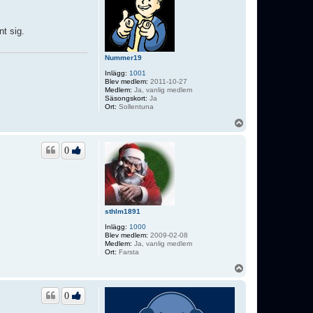
t sig.
Nummer19
Inlägg:
1001
Blev medlem:
2011-10-27
Medlem:
Ja, vanlig medlem
Säsongskort:
Ja
Ort:
Sollentuna
U
p
p
0
sthlm1891
Inlägg:
1000
Blev medlem:
2009-02-08
Medlem:
Ja, vanlig medlem
Ort:
Farsta
U
p
p
0