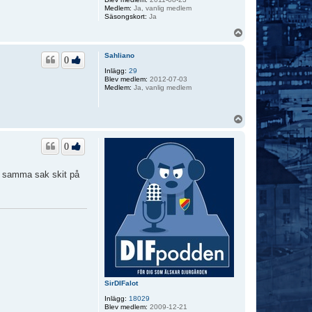
Medlem:
Ja, vanlig medlem
Säsongskort:
Ja
U
p
p
Sahliano
0
Inlägg:
29
Blev medlem:
2012-07-03
Medlem:
Ja, vanlig medlem
U
p
p
0
de samma sak skit på
SirDIFalot
Inlägg:
18029
Blev medlem:
2009-12-21