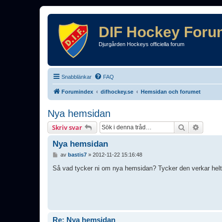
DIF Hockey Foru
Djurgården Hockeys officiella forum
Snabblänkar
FAQ
Forumindex
difhockey.se
Hemsidan och forumet
Nya hemsidan
Sök
Avance
Skriv svar
Nya hemsidan
I
av
bastis7
»
2012-11-22 15:16:48
n
l
Så vad tycker ni om nya hemsidan? Tycker den verkar helt 
ä
g
g
Re: Nya hemsidan