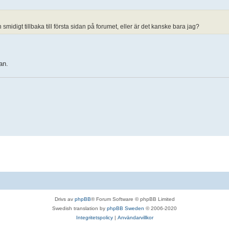
smidigt tillbaka till första sidan på forumet, eller är det kanske bara jag?
an.
Drivs av
phpBB
® Forum Software © phpBB Limited
Swedish translation by
phpBB Sweden
© 2006-2020
Integritetspolicy
|
Användarvillkor