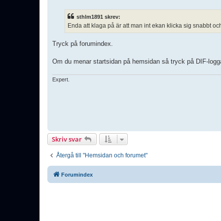
n
l
ä
sthlm1891 skrev:
g
Enda att klaga på är att man int ekan klicka sig snabbt och 
g
Tryck på forumindex.
Om du menar startsidan på hemsidan så tryck på DIF-logg
Expert.
Skriv svar
Återgå till "Hemsidan och forumet"
Forumindex