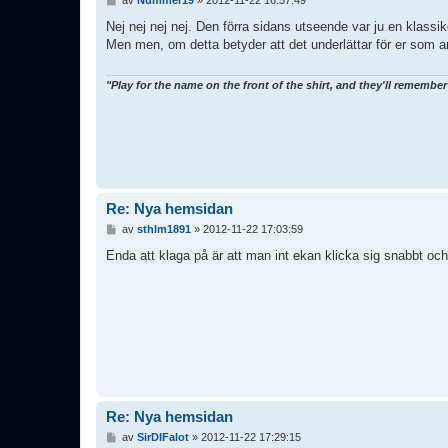
n
l
Nej nej nej nej. Den förra sidans utseende var ju en klassik
ä
Men men, om detta betyder att det underlättar för er som 
g
g
"Play for the name on the front of the shirt, and they'll rememb
Re: Nya hemsidan
I
av
sthlm1891
»
2012-11-22 17:03:59
n
l
Enda att klaga på är att man int ekan klicka sig snabbt och s
ä
g
g
Re: Nya hemsidan
I
av
SirDIFalot
»
2012-11-22 17:29:15