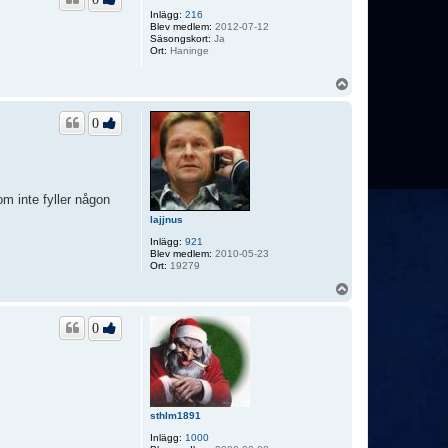
Inlägg:
216
Blev medlem:
2012-07-12
Säsongskort:
Ja
Ort:
Haninge
U
p
p
0
om inte fyller någon
lajjnus
Inlägg:
921
Blev medlem:
2010-05-23
Ort:
19279
U
p
p
0
sthlm1891
Inlägg:
1000