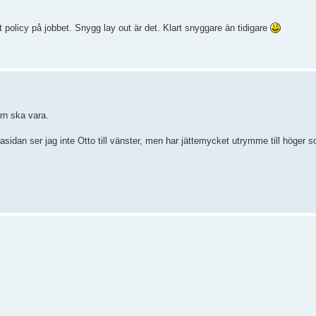
it policy på jobbet. Snygg lay out är det. Klart snyggare än tidigare
årn ska vara.
idan ser jag inte Otto till vänster, men har jättemycket utrymme till höger s