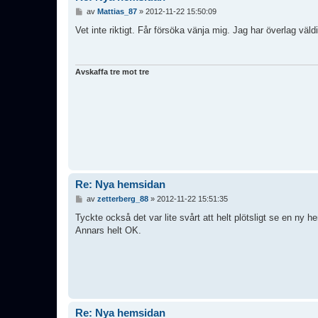
I
av
Mattias_87
»
2012-11-22 15:50:09
n
l
Vet inte riktigt. Får försöka vänja mig. Jag har överlag väld
ä
g
g
Avskaffa tre mot tre
Re: Nya hemsidan
I
av
zetterberg_88
»
2012-11-22 15:51:35
n
l
Tyckte också det var lite svårt att helt plötsligt se en ny 
ä
Annars helt OK.
g
g
Re: Nya hemsidan