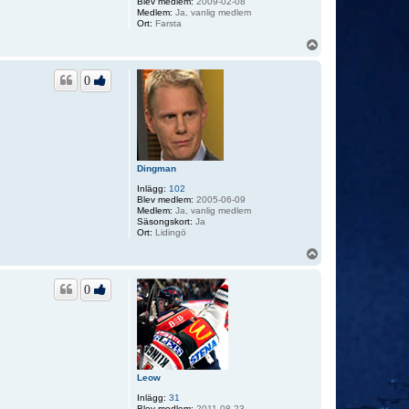
Blev medlem:
2009-02-08
Medlem:
Ja, vanlig medlem
Ort:
Farsta
U
p
p
0
Dingman
Inlägg:
102
Blev medlem:
2005-06-09
Medlem:
Ja, vanlig medlem
Säsongskort:
Ja
Ort:
Lidingö
U
p
p
0
Leow
Inlägg:
31
Blev medlem:
2011-08-23