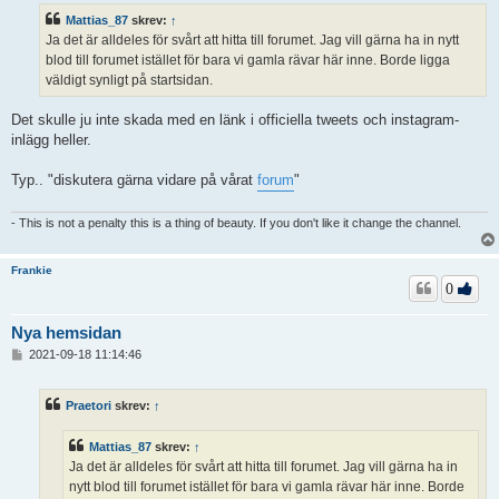
ä
Mattias_87
skrev:
↑
g
Ja det är alldeles för svårt att hitta till forumet. Jag vill gärna ha in nytt
g
blod till forumet istället för bara vi gamla rävar här inne. Borde ligga
väldigt synligt på startsidan.
Det skulle ju inte skada med en länk i officiella tweets och instagram-
inlägg heller.
Typ.. "diskutera gärna vidare på vårat
forum
"
- This is not a penalty this is a thing of beauty. If you don't like it change the channel.
Frankie
0
Nya hemsidan
I
2021-09-18 11:14:46
n
l
ä
Praetori
skrev:
↑
g
g
Mattias_87
skrev:
↑
Ja det är alldeles för svårt att hitta till forumet. Jag vill gärna ha in
nytt blod till forumet istället för bara vi gamla rävar här inne. Borde