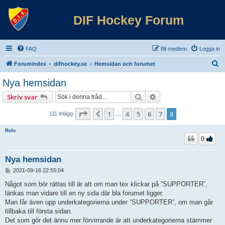
DIF Hockey Forum
FAQ
Bli medlem
Logga in
S
Forumindex
difhockey.se
Hemsidan och forumet
ö
Nya hemsidan
k
Sök
Avancerad sökning
Skriv svar
Sida
8
av
8
1
4
5
6
7
8
Föregående
111 inlägg
…
Rolv
0
Nya hemsidan
I
2021-09-16 22:55:04
n
l
Något som bör rättas till är att om man tex klickar på ”SUPPORTER”,
ä
länkas man vidare till en ny sida där bla forumet ligger.
g
Man får även upp underkategorierna under ”SUPPORTER”, om man går
g
tillbaka till första sidan.
Det som gör det ännu mer förvirrande är att underkategorierna stämmer