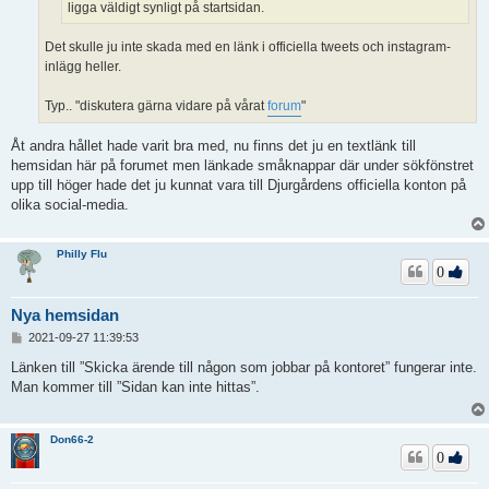
ligga väldigt synligt på startsidan.
Det skulle ju inte skada med en länk i officiella tweets och instagram-
inlägg heller.
Typ.. "diskutera gärna vidare på vårat
forum
"
Åt andra hållet hade varit bra med, nu finns det ju en textlänk till
hemsidan här på forumet men länkade småknappar där under sökfönstret
upp till höger hade det ju kunnat vara till Djurgårdens officiella konton på
olika social-media.
Philly Flu
0
Nya hemsidan
I
2021-09-27 11:39:53
n
l
Länken till ”Skicka ärende till någon som jobbar på kontoret” fungerar inte.
ä
Man kommer till ”Sidan kan inte hittas”.
g
g
Don66-2
0