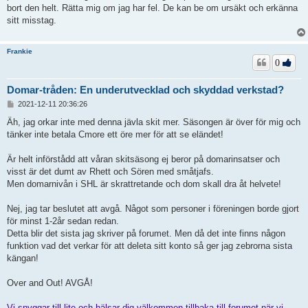
bort den helt. Rätta mig om jag har fel. De kan be om ursäkt och erkänna
sitt misstag.
Frankie
0
Domar-tråden: En underutvecklad och skyddad verkstad?
I
2021-12-11 20:36:26
n
l
Äh, jag orkar inte med denna jävla skit mer. Säsongen är över för mig och
ä
tänker inte betala Cmore ett öre mer för att se eländet!
g
g
Är helt införstådd att våran skitsäsong ej beror på domarinsatser och
visst är det dumt av Rhett och Sören med småtjafs.
Men domarnivån i SHL är skrattretande och dom skall dra åt helvete!
Nej, jag tar beslutet att avgå. Något som personer i föreningen borde gjort
för minst 1-2år sedan redan.
Detta blir det sista jag skriver på forumet. Men då det inte finns någon
funktion vad det verkar för att deleta sitt konto så ger jag zebrorna sista
kängan!
Over and Out! AVGÅ!
Vi snyggar till lite och hälsar dig välkommen tillbaka till forumet när vi