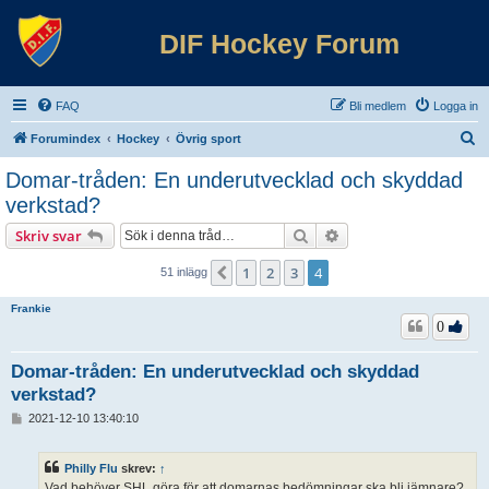
DIF Hockey Forum
FAQ
Bli medlem
Logga in
S
Forumindex
Hockey
Övrig sport
ö
Domar-tråden: En underutvecklad och skyddad
k
verkstad?
Sök
Avancerad sökning
Skriv svar
1
2
3
4
Föregående
51 inlägg
Frankie
0
Domar-tråden: En underutvecklad och skyddad
verkstad?
I
2021-12-10 13:40:10
n
l
ä
Philly Flu
skrev:
↑
g
Vad behöver SHL göra för att domarnas bedömningar ska bli jämnare?
g