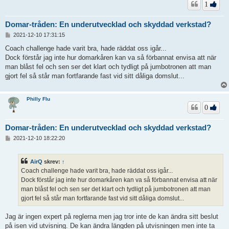
1
Domar-tråden: En underutvecklad och skyddad verkstad?
I
2021-12-10 17:31:15
n
l
Coach challenge hade varit bra, hade räddat oss igår...
ä
Dock förstår jag inte hur domarkåren kan va så förbannat envisa att när
g
man blåst fel och sen ser det klart och tydligt på jumbotronen att man
g
gjort fel så står man fortfarande fast vid sitt dåliga domslut...
Philly Flu
0
Domar-tråden: En underutvecklad och skyddad verkstad?
I
2021-12-10 18:22:20
n
l
ä
AirQ
skrev:
↑
g
Coach challenge hade varit bra, hade räddat oss igår...
g
Dock förstår jag inte hur domarkåren kan va så förbannat envisa att när
man blåst fel och sen ser det klart och tydligt på jumbotronen att man
gjort fel så står man fortfarande fast vid sitt dåliga domslut...
Jag är ingen expert på reglerna men jag tror inte de kan ändra sitt beslut
på isen vid utvisning. De kan ändra längden på utvisningen men inte ta