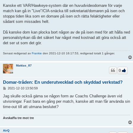
Kanske ett VAR/Hawkeye-system där en huvudvideodomare för varje
match kan gå in "Live"/CIA-snäcka till sekretariat/domaren på isen och
stoppa tiden lika som en domare på isen och rätta felaktigheter eller
sådant som missades helt.
Då kanske dom kan plocka bort någon av de på isen med för att hålla ned
personalstyrkan då det säkert har något med kostnad att göra också att
det ser ut som det gör.
Senast redigerad av
Frankie
den 2021-12-10 16:17:53, redigerad totalt 1 gånger.
Mattias_87
0
Domar-tråden: En underutvecklad och skyddad verkstad?
I
2021-12-10 13:50:59
n
l
Jag skulle också gärna se någon form av Coachs Challenge även vid
ä
utvisningar. Fast bara en gång per match, kanske att man får använda sin
g
time-out till att utmana beslutet?
g
Avskaffa tre mot tre
AirQ