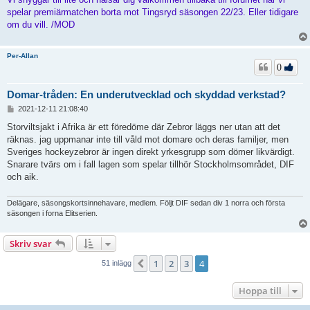
spelar premiärmatchen borta mot Tingsryd säsongen 22/23. Eller tidigare
om du vill. /MOD
Per-Allan
0
Domar-tråden: En underutvecklad och skyddad verkstad?
I
2021-12-11 21:08:40
n
l
Storviltsjakt i Afrika är ett föredöme där Zebror läggs ner utan att det
ä
räknas. jag uppmanar inte till våld mot domare och deras familjer, men
g
Sveriges hockeyzebror är ingen direkt yrkesgrupp som dömer likvärdigt.
g
Snarare tvärs om i fall lagen som spelar tillhör Stockholmsområdet, DIF
och aik.
Delägare, säsongskortsinnehavare, medlem. Följt DIF sedan div 1 norra och första
säsongen i forna Elitserien.
Skriv svar
1
2
3
4
Föregående
51 inlägg
Hoppa till