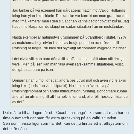
Jag tänker på två exempel från gårdagens match mot Växjö. Hollands
icing från ytan i mittcirkeln. Det kanske var korrekt om man granskar det
med ”målkamera” men i den situationen känns det tondövt att blåsa. Jag
hade inte klagat om de släppt en sådan situation från en motståndare.
Nästa exempel är naturligtvis utvisningen på Strandberg i slutet. I 99%
av matcherna höjs nivån i slutet av tredje perioden och tröskeln till
utvisning är högre. Nu blev det olyckligt att domaren avgjorde matchen.
I det civila vill man bara döma till straff om det är ställt utom allt rimligt
tvivel. Men på isen kan man fälla även i tveksamma situationer. Visst,
det går snabbare på isen.
Domarna har ju möjlighet att ändra beslut vid mål och även vid felaktig
icing t.ex. (nedsläpp vid mittpunkt). Nu kan man även titta på
utvisningsmoment och ändra minor/major utvisning. Bör domare kunna
ändra från utvisning till att fria helt i efterhand, eller blir hockeyn lidande
av det?
Det måste till att lagen får ett "Coach-challange" lika som att man har en
time-out/match där man får extra granskning på en valfri situation.
Sen som i vissa ligor som har det, kan det ju finnas ett straffsystem om
det ej är något.