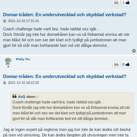
1
Domar-tråden: En underutvecklad och skyddad verkstad?
I
2021-12-10 17:31:15
n
l
Coach challenge hade varit bra, hade räddat oss igår...
ä
Dock förstår jag inte hur domarkåren kan va så förbannat envisa att när
g
man blåst fel och sen ser det klart och tydligt på jumbotronen att man
g
gjort fel så står man fortfarande fast vid sitt dåliga domslut...
Philly Flu
0
Domar-tråden: En underutvecklad och skyddad verkstad?
I
2021-12-10 18:22:20
n
l
ä
AirQ
skrev:
↑
g
Coach challenge hade varit bra, hade räddat oss igår...
g
Dock förstår jag inte hur domarkåren kan va så förbannat envisa att när
man blåst fel och sen ser det klart och tydligt på jumbotronen att man
gjort fel så står man fortfarande fast vid sitt dåliga domslut...
Jag är ingen expert på reglerna men jag tror inte de kan ändra sitt beslut
på isen vid utvisning. De kan ändra längden på utvisningen men inte ta