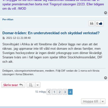
spelar premiärmatchen borta mot Tingsryd säsongen 22/23. Eller tidigare
om du vill. /MOD
Per-Allan
0
Domar-tråden: En underutvecklad och skyddad verkstad?
I
2021-12-11 21:08:40
n
l
Storviltsjakt i Afrika är ett föredöme där Zebror läggs ner utan att det
ä
räknas. jag uppmanar inte till våld mot domare och deras familjer, men
g
Sveriges hockeyzebror är ingen direkt yrkesgrupp som dömer likvärdigt.
g
Snarare tvärs om i fall lagen som spelar tillhör Stockholmsområdet, DIF
och aik.
Delägare, säsongskortsinnehavare, medlem. Följt DIF sedan div 1 norra och första
säsongen i forna Elitserien.
Skriv svar
1
2
3
4
Föregående
51 inlägg
Hoppa till