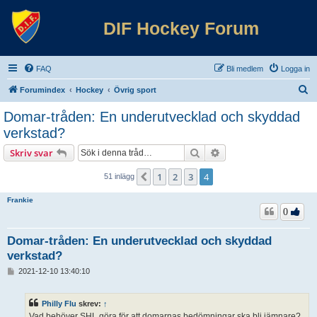
DIF Hockey Forum
FAQ
Bli medlem
Logga in
S
Forumindex
Hockey
Övrig sport
ö
Domar-tråden: En underutvecklad och skyddad
k
verkstad?
Sök
Avancerad sökning
Skriv svar
1
2
3
4
Föregående
51 inlägg
Frankie
0
Domar-tråden: En underutvecklad och skyddad
verkstad?
I
2021-12-10 13:40:10
n
l
ä
Philly Flu
skrev:
↑
g
Vad behöver SHL göra för att domarnas bedömningar ska bli jämnare?
g