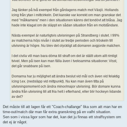
Jag tänker på två exempel från gårdagens match mot Växjö. Hollands
icing från ytan i mittcirkeln. Det kanske var korrekt om man granskar det
med ”målkamera” men i den situationen känns det tondövt att blåsa. Jag
hade inte klagat om de släppt en sådan situation från en motståndare.
Nästa exempel är naturligtvis utvisningen på Strandberg i slutet. I 99%
av matcherna höjs nivån i slutet av tredje perioden och tröskeln till
utvisning är högre. Nu blev det olyckligt att domaren avgjorde matchen.
I det civila vill man bara döma till straff om det är ställt utom allt rimligt
tvivel. Men på isen kan man fälla även i tveksamma situationer. Visst,
det går snabbare på isen.
Domarna har ju möjlighet att ändra beslut vid mål och även vid felaktig
icing t.ex. (nedsläpp vid mittpunkt). Nu kan man även titta på
utvisningsmoment och ändra minor/major utvisning. Bör domare kunna
ändra från utvisning till att fria helt i efterhand, eller blir hockeyn lidande
av det?
Det måste till att lagen får ett "Coach-challange" lika som att man har en
time-out/match där man får extra granskning på en valfri situation.
Sen som i vissa ligor som har det, kan det ju finnas ett straffsystem om
det ej är något.