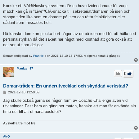
Kanske ett VAR/Hawkeye-system där en huvudvideodomare för varje
match kan gå in "Live"/CIA-snäcka till sekretariat/domaren på isen och
stoppa tiden lika som en domare på isen och rätta felaktigheter eller
sådant som missades helt.
Då kanske dom kan plocka bort någon av de på isen med för att hålla ned
personalstyrkan då det säkert har något med kostnad att göra också att
det ser ut som det gör.
Senast redigerad av
Frankie
den 2021-12-10 16:17:53, redigerad totalt 1 gånger.
Mattias_87
0
Domar-tråden: En underutvecklad och skyddad verkstad?
I
2021-12-10 13:50:59
n
l
Jag skulle också gärna se någon form av Coachs Challenge även vid
ä
utvisningar. Fast bara en gång per match, kanske att man får använda sin
g
time-out till att utmana beslutet?
g
Avskaffa tre mot tre
AirQ