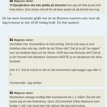
Magnutz skrev:
g
Vi Djurgårdare ska inte gnälla på domslut
men jag vill rikta ljuset mot
g
hela kåren. Den räcker inte till för att leda spelet så att det blir bra nog.
Du har dock historiskt gnällt mer än en Bromma mamma som inser att
bag-in-boxen är slut 19:05 fredag kväll. Ett litet axplock:
Magnutz skrev:
Det håller inte. Domarkåren är helt orimlig. Det är inte bara vi som
drabbas utan alla lag. Varför tar de Sören där? Det är ju på "se-sägen"
han ser klubban falla och tar Sören. HUR kan han försvara det? Det är
ju för helvete helt otänkbart. Domaren MÅSTE ju se situationen för att ta
beslutet.
Och 4-2. Det är också en del av det momentum sajk bygger upp efter 3-
2.
Domarnivån. Jag avlider.
Magnutz skrev:
Momentum svänger kraftigt efter backslarvet vid 1-1-målet. Där blir det
tycker jag en stor förändring. Synd. Ett juniortrick (Ollas Matsson) som
kostar 1 mål. Lite synd men här räknar inte jag med poäng.