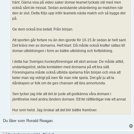
hänt. Gärna visa på video saker domar-teamet lyckats väl med men
också sånt de missat. Sedan avslutande utvärdering av matchen när
den är slut. Detta följs upp inför teamets nästa match och så byggs det
på.
Ge dem också bra betalt. Från början.
Att sporten går fortare nu än den gjorde för 10-15 år sedan är helt sant.
Det krävs mer av domarna. Helt klart. Då måste också krafter sättas till
domar-utbildningen i form av bättre utbildning och fortbildning.
I detta har Sveriges hockeyföreningar ett stort ansvar. De måste alltid,
undantagslöst, sköta kontakten med domarna på ett bra sätt.
Föreningarna måste också utbilda spelarna från början och visa att
beter man sig vidrigt på isen får man inte spela. Det går ju att ta
dårskapen ur folk om de ges chansen att lära annorlunda.
Sen tycker jag inte att det är juste att godkänna våra domare i
jämförelse med andra länders domare. Ett fel rättfärdigar inte ett annat.
Hur som helst. Jag önskar att det blir bättre framöver.
Du låter som Ronald Reagan.