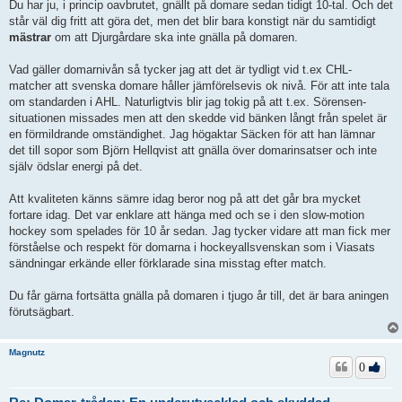
Du har ju, i princip oavbrutet, gnällt på domare sedan tidigt 10-tal. Och det
står väl dig fritt att göra det, men det blir bara konstigt när du samtidigt
mästrar
om att Djurgårdare ska inte gnälla på domaren.
Vad gäller domarnivån så tycker jag att det är tydligt vid t.ex CHL-
matcher att svenska domare håller jämförelsevis ok nivå. För att inte tala
om standarden i AHL. Naturligtvis blir jag tokig på att t.ex. Sörensen-
situationen missades men att den skedde vid bänken långt från spelet är
en förmildrande omständighet. Jag högaktar Säcken för att han lämnar
det till sopor som Björn Hellqvist att gnälla över domarinsatser och inte
själv ödslar energi på det.
Att kvaliteten känns sämre idag beror nog på att det går bra mycket
fortare idag. Det var enklare att hänga med och se i den slow-motion
hockey som spelades för 10 år sedan. Jag tycker vidare att man fick mer
förståelse och respekt för domarna i hockeyallsvenskan som i Viasats
sändningar erkände eller förklarade sina misstag efter match.
Du får gärna fortsätta gnälla på domaren i tjugo år till, det är bara aningen
förutsägbart.
Magnutz
0