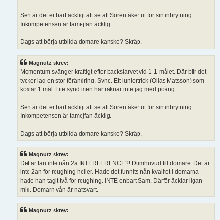
Sen är det enbart äckligt att se att Sören åker ut för sin inbrytning.
Inkompetensen är tamejfan äcklig.
Dags att börja utbilda domare kanske? Skräp.
Magnutz skrev:
Momentum svänger kraftigt efter backslarvet vid 1-1-målet. Där blir det
tycker jag en stor förändring. Synd. Ett juniortrick (Ollas Matsson) som
kostar 1 mål. Lite synd men här räknar inte jag med poäng.
Sen är det enbart äckligt att se att Sören åker ut för sin inbrytning.
Inkompetensen är tamejfan äcklig.
Dags att börja utbilda domare kanske? Skräp.
Magnutz skrev:
Det är fan inte nån 2a INTERFERENCE?! Dumhuvud till domare. Det är
inte 2an för roughing heller. Hade det funnits nån kvalitet i domarna
hade han tagit två för roughing. INTE enbart Sam. Därför äcklar ligan
mig. Domarnivån är nattsvart.
Magnutz skrev: