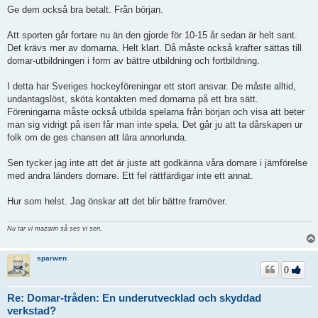
Ge dem också bra betalt. Från början.
Att sporten går fortare nu än den gjorde för 10-15 år sedan är helt sant.
Det krävs mer av domarna. Helt klart. Då måste också krafter sättas till
domar-utbildningen i form av bättre utbildning och fortbildning.
I detta har Sveriges hockeyföreningar ett stort ansvar. De måste alltid,
undantagslöst, sköta kontakten med domarna på ett bra sätt.
Föreningarna måste också utbilda spelarna från början och visa att beter
man sig vidrigt på isen får man inte spela. Det går ju att ta dårskapen ur
folk om de ges chansen att lära annorlunda.
Sen tycker jag inte att det är juste att godkänna våra domare i jämförelse
med andra länders domare. Ett fel rättfärdigar inte ett annat.
Hur som helst. Jag önskar att det blir bättre framöver.
Nu tar vi mazarin så ses vi sen.
sparwen
0
Re: Domar-tråden: En underutvecklad och skyddad
verkstad?