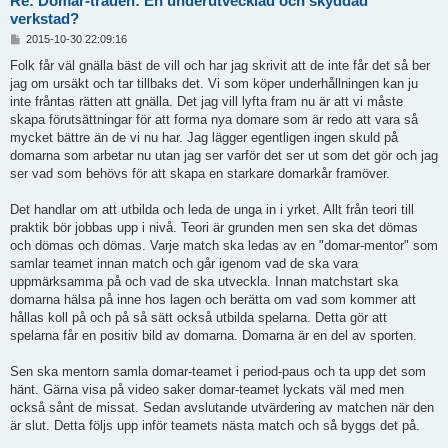
Re: Domar-tråden: En underutvecklad och skyddad
verkstad?
I
2015-10-30 22:09:16
n
l
Folk får väl gnälla bäst de vill och har jag skrivit att de inte får det så ber
ä
jag om ursäkt och tar tillbaks det. Vi som köper underhållningen kan ju
g
inte fråntas rätten att gnälla. Det jag vill lyfta fram nu är att vi måste
g
skapa förutsättningar för att forma nya domare som är redo att vara så
mycket bättre än de vi nu har. Jag lägger egentligen ingen skuld på
domarna som arbetar nu utan jag ser varför det ser ut som det gör och jag
ser vad som behövs för att skapa en starkare domarkår framöver.
Det handlar om att utbilda och leda de unga in i yrket. Allt från teori till
praktik bör jobbas upp i nivå. Teori är grunden men sen ska det dömas
och dömas och dömas. Varje match ska ledas av en "domar-mentor" som
samlar teamet innan match och går igenom vad de ska vara
uppmärksamma på och vad de ska utveckla. Innan matchstart ska
domarna hälsa på inne hos lagen och berätta om vad som kommer att
hållas koll på och på så sätt också utbilda spelarna. Detta gör att
spelarna får en positiv bild av domarna. Domarna är en del av sporten.
Sen ska mentorn samla domar-teamet i period-paus och ta upp det som
hänt. Gärna visa på video saker domar-teamet lyckats väl med men
också sånt de missat. Sedan avslutande utvärdering av matchen när den
är slut. Detta följs upp inför teamets nästa match och så byggs det på.