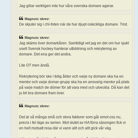
Jag gillar verkligen inte hur våra svenska domare agerar.
Magnutz skrev:
De skjuter sig i chl-foten när de har djupt oskickliga domare. Trist.
Magnutz skrev:
Jag skäms över domarkåren. Samtidigt vet jag en del om hur sjukt
uselt Svensk hockey hanterar utbildning och rekrytering av
domare. Det ena ger det andra.
Lite OT men ändå.
Rekrytering bör ske i tidig ålder och varje ny domare ska ha en
mentor och varje domar-grupp ska ha en ansvarig mentor på plats
på varje match de dömer för att vara med och utveckla. Då kan det
ju bli bra domare fram över.
Magnutz skrev:
Det är så många små och stora faktorer som går emot oss nu,
precis i fel läge av serien. Mot slutet av HA förra säsongen fick vi
en helt motsatt resa där vi vann allt och allt gick vår väg.