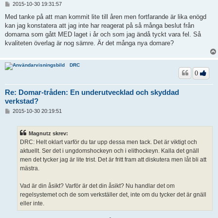
I
2015-10-30 19:31:57
n
l
Med tanke på att man kommit lite till åren men fortfarande är lika enögd
ä
kan jag konstatera att jag inte har reagerat på så många beslut från
g
domarna som gått MED laget i år och som jag ändå tyckt vara fel. Så
g
kvaliteten överlag är nog sämre. Är det många nya domare?
DRC
0
Re: Domar-tråden: En underutvecklad och skyddad
verkstad?
I
2015-10-30 20:19:51
n
l
ä
Magnutz skrev:
g
DRC: Helt oklart varför du tar upp dessa men tack. Det är viktigt och
g
aktuellt. Ser det i ungdomshockeyn och i elithockeyn. Kalla det gnäll
men det tycker jag är lite trist. Det är fritt fram att diskutera men låt bli att
mästra.
Vad är din åsikt? Varför är det din åsikt? Nu handlar det om
regelsystemet och de som verkställer det, inte om du tycker det är gnäll
eller inte.