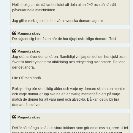
Helt otroligt att de då tar beslutet att dela ut en 2+2 och på så sätt
påverkar hela matchbilden.
Jag gillar verkligen inte hur våra svenska domare agerar.
Magnutz skrev:
De skjuter sig i chl-foten när de har djupt oskickliga domare. Trist.
Magnutz skrev:
Jag skäms över domarkåren. Samtidigt vet jag en del om hur sjukt uselt
Svensk hockey hanterar utbildning och rekrytering av domare. Det ena
ger det andra.
Lite OT men ändå.
Rekrytering bör ske i tidig ålder och varje ny domare ska ha en mentor
och varje domar-grupp ska ha en ansvarig mentor på plats på varje
match de dömer för att vara med och utveckla. Då kan det ju bli bra
domare fram över.
Magnutz skrev:
Det är så många små och stora faktorer som går emot oss nu, precis i fel