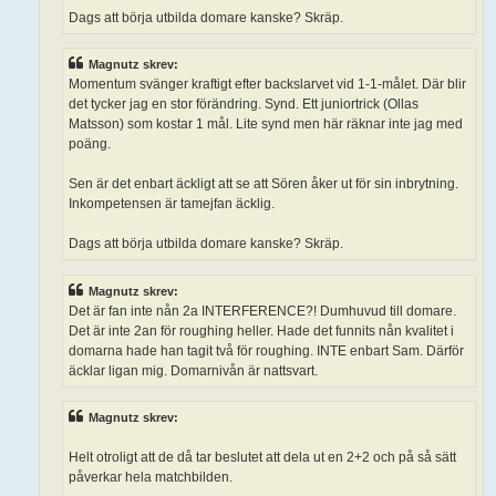
Dags att börja utbilda domare kanske? Skräp.
Magnutz skrev:
Momentum svänger kraftigt efter backslarvet vid 1-1-målet. Där blir
det tycker jag en stor förändring. Synd. Ett juniortrick (Ollas
Matsson) som kostar 1 mål. Lite synd men här räknar inte jag med
poäng.
Sen är det enbart äckligt att se att Sören åker ut för sin inbrytning.
Inkompetensen är tamejfan äcklig.
Dags att börja utbilda domare kanske? Skräp.
Magnutz skrev:
Det är fan inte nån 2a INTERFERENCE?! Dumhuvud till domare.
Det är inte 2an för roughing heller. Hade det funnits nån kvalitet i
domarna hade han tagit två för roughing. INTE enbart Sam. Därför
äcklar ligan mig. Domarnivån är nattsvart.
Magnutz skrev:
Helt otroligt att de då tar beslutet att dela ut en 2+2 och på så sätt
påverkar hela matchbilden.