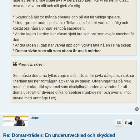
läge av serien. Mot slutet av HA förra säsongen fick vi en helt motsatt
resa där vi vann allt och allt gick vår väg.
* Skador på allt för många spelare och på allt för viktiga spelare.
* Underpresterande spets i t ex Tellan som faktiskt varit rätt dålig och
kostat oss några pinnar sent på säsongen.
* Andra lagen i serien har värvat sjukt bra spelare som avgör matcher åt
dem
* Andra lagen i ligan har varvat upp och lyckats täta hålen i sina skepp
* Domarnivån som allt som oftast är totalt mörker
Magnutz skrev:
Sen måste domarna lyftas varje match. De är för jävla dåliga och saknar
i flertalet fall helt förmågan att känna av spelet. Utvisningar tas på rysk
roulette-variant likt systemet som disciplinnämnden använder för att
döma ut straff för diverse olika förseelser (runk-gester och överfall mot
huvud med armbåge t ex).
Jepe
0
Re: Domar-tråden: En underutvecklad och skyddad