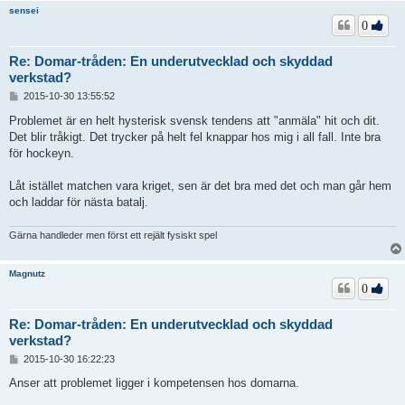
sensei
0
Re: Domar-tråden: En underutvecklad och skyddad
verkstad?
I
2015-10-30 13:55:52
n
l
Problemet är en helt hysterisk svensk tendens att "anmäla" hit och dit.
ä
Det blir tråkigt. Det trycker på helt fel knappar hos mig i all fall. Inte bra
g
för hockeyn.
g
Låt istället matchen vara kriget, sen är det bra med det och man går hem
och laddar för nästa batalj.
Gärna handleder men först ett rejält fysiskt spel
Magnutz
0
Re: Domar-tråden: En underutvecklad och skyddad
verkstad?
I
2015-10-30 16:22:23
n
l
Anser att problemet ligger i kompetensen hos domarna.
ä
g