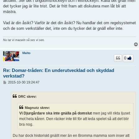
aktuellt. Ser det i ungdomshockeyn och i elithockeyn. Kalla det gnäll men
g
det tycker jag är lite trist. Det är fritt fram att diskutera men låt bli att
g
mästra.
Vad är din åsikt? Varför är det din åsikt? Nu handlar det om regelsystemet
och de som verkställer det, inte om du tycker det är gnäll eller inte.
Nu tar vi mazarin så ses vi sen.
Malto
0
Re: Domar-tråden: En underutvecklad och skyddad
verkstad?
I
2015-10-30 19:24:47
n
l
ä
DRC skrev:
g
g
Magnutz skrev:
Vi Djurgårdare ska inte gnälla på domslut
men jag vill rikta ljuset
mot hela kåren. Den räcker inte till för att leda spelet så att det blir
bra nog.
Du har dock historiskt gnällt mer än en Bromma mamma som inser att