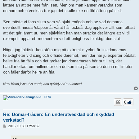
lättare än att se nere från isen. Men om man känner varandra som
domare och utvecklas tror jag det skulle ske en förbättring på sikt.
Sen måste vi fans sluta vara så sjukt enögda och se vad domarna
eventuellt missar/släpper åt vårat håll också. Jag upplever allt som oftast
att det går jämnt ut, men självklart kan man sträcka det längre att vi till
exempel tappar ett momentum vid ett enligt oss felaktigt domslut.
Något jag faktiskt kan störa mig på extremt mycket är linjedomarnas
felaktigheter vid icing och offside däremot, men där har ju experter påtalat
hellre fria än fälla och det tycker jag domarbasen bör ta till sig, det
handlar oftast om millimeter och de kan inte på isen se denna millimeter
och fäller därför hellre än fria.
New blood joins this earth, and quickly he's subdued...
DRC
0
Re: Domar-tråden: En underutvecklad och skyddad
verkstad?
I
2015-10-30 17:58:32
n
l
ä