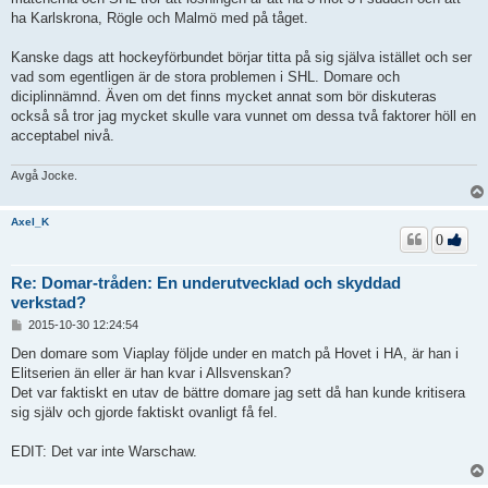
ha Karlskrona, Rögle och Malmö med på tåget.
Kanske dags att hockeyförbundet börjar titta på sig själva istället och ser
vad som egentligen är de stora problemen i SHL. Domare och
diciplinnämnd. Även om det finns mycket annat som bör diskuteras
också så tror jag mycket skulle vara vunnet om dessa två faktorer höll en
acceptabel nivå.
Avgå Jocke.
Axel_K
0
Re: Domar-tråden: En underutvecklad och skyddad
verkstad?
I
2015-10-30 12:24:54
n
l
Den domare som Viaplay följde under en match på Hovet i HA, är han i
ä
Elitserien än eller är han kvar i Allsvenskan?
g
Det var faktiskt en utav de bättre domare jag sett då han kunde kritisera
g
sig själv och gjorde faktiskt ovanligt få fel.
EDIT: Det var inte Warschaw.