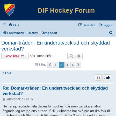
DIF Hockey Forum
FAQ
Bli medlem
Logga in
S
Forumindex
Hockey
Övrig sport
ö
Domar-tråden: En underutvecklad och skyddad
k
verkstad?
Sök
Avancerad sökning
Skriv svar
1
2
3
4
Föregående
Nästa
51 inlägg
B.I.B.A
0
Re: Domar-tråden: En underutvecklad och skyddad
verkstad?
I
2015-10-30 12:16:55
n
l
Helt enig, laddade hela dagen för hockey igår men ganska snabbt
ä
ångrade jag att jag ens tittade. SHL-klubbarna har svårare att dra folk till
g
matcherna och SHL tror att lösningen är att ha 3-mot-3 i sudden och att
g