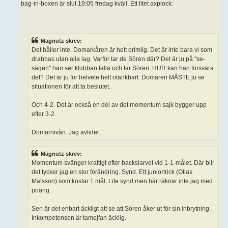
bag-in-boxen är slut 19:05 fredag kväll. Ett litet axplock:
Magnutz skrev:
Det håller inte. Domarkåren är helt orimlig. Det är inte bara vi som
drabbas utan alla lag. Varför tar de Sören där? Det är ju på "se-
sägen" han ser klubban falla och tar Sören. HUR kan han försvara
det? Det är ju för helvete helt otänkbart. Domaren MÅSTE ju se
situationen för att ta beslutet.
Och 4-2. Det är också en del av det momentum sajk bygger upp
efter 3-2.
Domarnivån. Jag avlider.
Magnutz skrev:
Momentum svänger kraftigt efter backslarvet vid 1-1-målet. Där blir
det tycker jag en stor förändring. Synd. Ett juniortrick (Ollas
Matsson) som kostar 1 mål. Lite synd men här räknar inte jag med
poäng.
Sen är det enbart äckligt att se att Sören åker ut för sin inbrytning.
Inkompetensen är tamejfan äcklig.