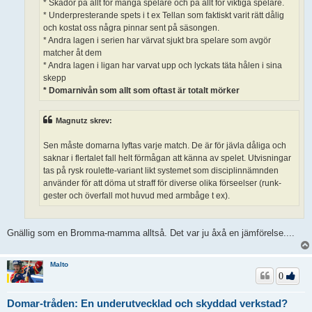
* Skador på allt för många spelare och på allt för viktiga spelare.
* Underpresterande spets i t ex Tellan som faktiskt varit rätt dålig
och kostat oss några pinnar sent på säsongen.
* Andra lagen i serien har värvat sjukt bra spelare som avgör
matcher åt dem
* Andra lagen i ligan har varvat upp och lyckats täta hålen i sina
skepp
* Domarnivån som allt som oftast är totalt mörker
Magnutz skrev:
Sen måste domarna lyftas varje match. De är för jävla dåliga och
saknar i flertalet fall helt förmågan att känna av spelet. Utvisningar
tas på rysk roulette-variant likt systemet som disciplinnämnden
använder för att döma ut straff för diverse olika förseelser (runk-
gester och överfall mot huvud med armbåge t ex).
Gnällig som en Bromma-mamma alltså. Det var ju åxå en jämförelse....
Malto
0
Domar-tråden: En underutvecklad och skyddad verkstad?