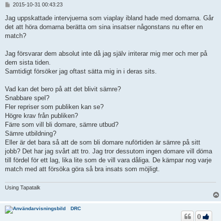
I
2015-10-31 00:43:23
n
l
Jag uppskattade intervjuerna som viaplay ibland hade med domarna. Går
ä
det att höra domarna berätta om sina insatser någonstans nu efter en
g
match?
g
Jag försvarar dem absolut inte då jag själv irriterar mig mer och mer på
dem sista tiden.
Samtidigt försöker jag oftast sätta mig in i deras sits.
Vad kan det bero på att det blivit sämre?
Snabbare spel?
Fler repriser som publiken kan se?
Högre krav från publiken?
Färre som vill bli domare, sämre utbud?
Sämre utbildning?
Eller är det bara så att de som bli domare nuförtiden är sämre på sitt
jobb? Det har jag svårt att tro. Jag tror dessutom ingen domare vill döma
till fördel för ett lag, lika lite som de vill vara dåliga. De kämpar nog varje
match med att försöka göra så bra insats som möjligt.
Using Tapatalk
DRC
0