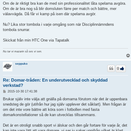
Om de är riktigt bra kan de med sin professionalitet låta spelarna avgöra.
g
Om de är bra nog så blir domsluten färre per match och bättre, mer
välavvägda. Då får vi kamp på isen där spelarna avgör.
Nu? Lika stor tombola i varje omgång som när Disciplinnämndens
tombola snurrar.
Skickat från min HTC One via Tapatalk
Nu tar vi mazarin så ses vi sen.
seppuko
0
Re: Domar-tråden: En underutvecklad och skyddad
verkstad?
I
2015-10-30 17:41:38
n
l
Brukar själv inte välja att gnälla på domarna förutom när det är uppenbara
ä
snedsteg de gör (utifrån hur jag själv upplever det såklart). Men frågan är
g
om det inte vore bättre att köra som i fotbollen med fasta
g
domarkonstellationer så de kan utvecklas tillsammans.
Det är en otroligt snabb sport vi älskar och den går fortare för varje år, det
kan inte vara lätt att vara domare, vi ser ju saker uppifrån vilket är klart