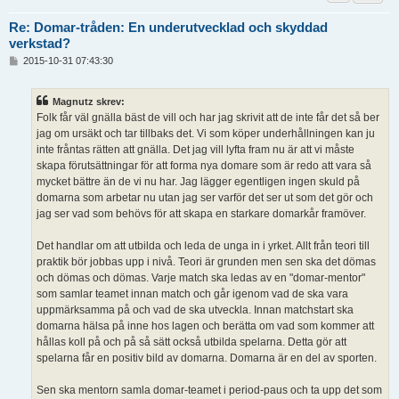
Re: Domar-tråden: En underutvecklad och skyddad
verkstad?
I
2015-10-31 07:43:30
n
l
ä
Magnutz skrev:
g
Folk får väl gnälla bäst de vill och har jag skrivit att de inte får det så ber
g
jag om ursäkt och tar tillbaks det. Vi som köper underhållningen kan ju
inte fråntas rätten att gnälla. Det jag vill lyfta fram nu är att vi måste
skapa förutsättningar för att forma nya domare som är redo att vara så
mycket bättre än de vi nu har. Jag lägger egentligen ingen skuld på
domarna som arbetar nu utan jag ser varför det ser ut som det gör och
jag ser vad som behövs för att skapa en starkare domarkår framöver.
Det handlar om att utbilda och leda de unga in i yrket. Allt från teori till
praktik bör jobbas upp i nivå. Teori är grunden men sen ska det dömas
och dömas och dömas. Varje match ska ledas av en "domar-mentor"
som samlar teamet innan match och går igenom vad de ska vara
uppmärksamma på och vad de ska utveckla. Innan matchstart ska
domarna hälsa på inne hos lagen och berätta om vad som kommer att
hållas koll på och på så sätt också utbilda spelarna. Detta gör att
spelarna får en positiv bild av domarna. Domarna är en del av sporten.
Sen ska mentorn samla domar-teamet i period-paus och ta upp det som