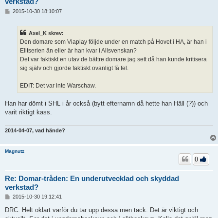
verkstad?
I
2015-10-30 18:10:07
n
l
ä
Axel_K skrev:
g
Den domare som Viaplay följde under en match på Hovet i HA, är han i
g
Elitserien än eller är han kvar i Allsvenskan?
Det var faktiskt en utav de bättre domare jag sett då han kunde kritisera
sig själv och gjorde faktiskt ovanligt få fel.
EDIT: Det var inte Warschaw.
Han har dömt i SHL i år också (bytt efternamn då hette han Häll (?)) och
varit riktigt kass.
2014-04-07, vad hände?
Magnutz
0
Re: Domar-tråden: En underutvecklad och skyddad
verkstad?
I
2015-10-30 19:12:41
n
l
DRC: Helt oklart varför du tar upp dessa men tack. Det är viktigt och
ä