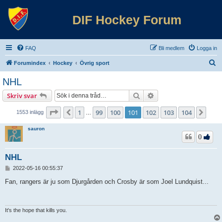
DIF Hockey Forum
FAQ
Bli medlem
Logga in
S
Forumindex
Hockey
Övrig sport
ö
NHL
k
Sök
Avancerad sökning
Skriv svar
Sida
101
av
104
1
99
100
101
102
103
104
Föregående
Näs
1553 inlägg
…
sauron
0
NHL
I
2022-05-16 00:55:37
n
l
Fan, rangers är ju som Djurgården och Crosby är som Joel Lundquist...
ä
g
g
It's the hope that kills you.