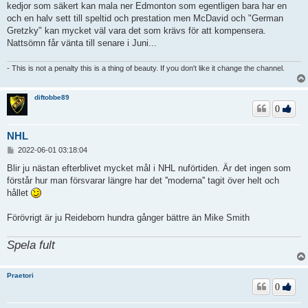
kedjor som säkert kan mala ner Edmonton som egentligen bara har en
och en halv sett till speltid och prestation men McDavid och "German
Gretzky" kan mycket väl vara det som krävs för att kompensera.
Nattsömn får vänta till senare i Juni...
- This is not a penalty this is a thing of beauty. If you don't like it change the channel.
diftobbe89
0
NHL
I
2022-06-01 03:18:04
n
l
Blir ju nästan efterblivet mycket mål i NHL nuförtiden. Är det ingen som
ä
förstår hur man försvarar längre har det ''moderna'' tagit över helt och
g
hållet
g
Förövrigt är ju Reideborn hundra gånger bättre än Mike Smith
Spela fult
Praetori
0