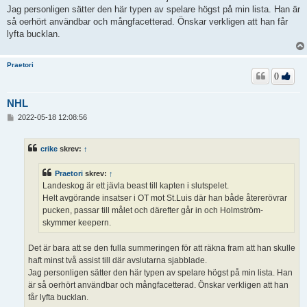
Jag personligen sätter den här typen av spelare högst på min lista. Han är
så oerhört användbar och mångfacetterad. Önskar verkligen att han får
lyfta bucklan.
Praetori
0
NHL
I
2022-05-18 12:08:56
n
l
ä
crike
skrev:
↑
g
g
Praetori
skrev:
↑
Landeskog är ett jävla beast till kapten i slutspelet.
Helt avgörande insatser i OT mot St.Luis där han både återerövrar
pucken, passar till målet och därefter går in och Holmström-
skymmer keepern.
Det är bara att se den fulla summeringen för att räkna fram att han skulle
haft minst två assist till där avslutarna sjabblade.
Jag personligen sätter den här typen av spelare högst på min lista. Han
är så oerhört användbar och mångfacetterad. Önskar verkligen att han
får lyfta bucklan.