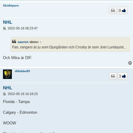
Skidlöparn
0
NHL
I
2022-05-16 06:23:47
n
l
ä
sauron
skrev:
↑
g
Fan, rangers är ju som Djurgården och Crosby är som Joel Lundquist...
g
Och Mika är DIF.
diftobbe89
3
NHL
I
2022-05-16 16:18:23
n
l
Florida - Tampa
ä
g
Calgary - Edmonton
g
WOOW