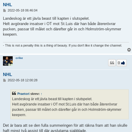
NHL
I
2022-05-18 06:46:04
n
l
Landeskog är ett jävla beast till kapten i slutspelet.
ä
Helt avgörande insatser i OT mot St.Luis där han både återerövrar
g
pucken, passar till målet och därefter går in och Holmström-skymmer
g
keepern.
- This is not a penalty this is a thing of beauty. If you don't like it change the channel.
crike
0
NHL
I
2022-05-18 12:00:28
n
l
ä
Praetori
skrev:
↑
g
Landeskog är ett jävla beast till kapten i slutspelet.
g
Helt avgörande insatser i OT mot St.Luis där han både återerövrar
pucken, passar till målet och därefter går in och Holmström-skymmer
keepern.
Det är bara att se den fulla summeringen för att räkna fram att han skulle
haft minst två assist till där avslutarna sjabblade.