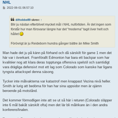
NHL
I
2022-06-01 06:57:10
n
l
ä
diftobbe89
skrev:
↑
g
Blir ju nästan efterblivet mycket mål i NHL nuförtiden. Är det ingen som
g
förstår hur man försvarar längre har det ''moderna'' tagit över helt och
hållet
Förövrigt är ju Reideborn hundra gånger bättre än Mike Smith
Man hade det ju på känn på förhand och då särskilt för game 1 men det
här var i överkant. Framförallt Edmonton har bara ett backpar som har
kvalitéer nog att klara deras topptunga offensiva spelstil och samtidigt
vara drägliga defensivt mot ett lag som Colorado som kanske har ligans
tyngsta attackspel denna säsong.
Tycker inte målvakterna var katastrof men knappast Vezina nivå heller.
Smith är lurig att bedöma för han har sina uppsidor men är ojämn
beroende på motstånd.
Det kommer förmodligen inte att se ut så här i returen (Colorado släpper
inte 6 mål bakåt särskilt ofta) men det lär bli målrikare än i den andra
konferensfinalen.