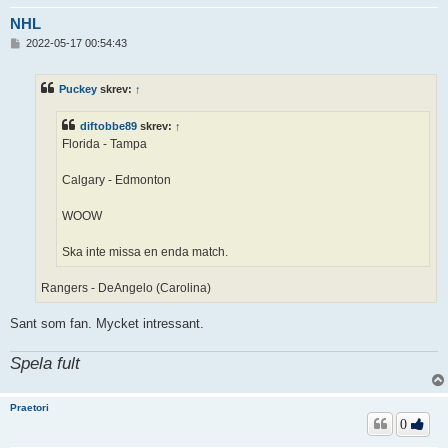
NHL
I
2022-05-17 00:54:43
n
l
ä
Puckey
skrev:
↑
g
g
diftobbe89
skrev:
↑
Florida - Tampa
Calgary - Edmonton
WOOW
Ska inte missa en enda match.
Rangers - DeAngelo (Carolina)
Sant som fan. Mycket intressant.
Spela fult
Praetori
0