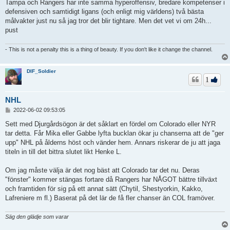
Tampa och Rangers har inte samma hyperoffensiv, bredare kompetenser i
defensiven och samtidigt ligans (och enligt mig världens) två bästa
målvakter just nu så jag tror det blir tightare. Men det vet vi om 24h...
pust
- This is not a penalty this is a thing of beauty. If you don't like it change the channel.
DIF_Soldier
1
NHL
I
2022-06-02 09:53:05
n
l
Sett med Djurgårdsögon är det såklart en fördel om Colorado eller NYR
ä
tar detta. Får Mika eller Gabbe lyfta bucklan ökar ju chanserna att de "ger
g
upp" NHL på ålderns höst och vänder hem. Annars riskerar de ju att jaga
g
titeln in till det bittra slutet likt Henke L.
Om jag måste välja är det nog bäst att Colorado tar det nu. Deras
"fönster" kommer stängas fortare då Rangers har NÅGOT bättre tillväxt
och framtiden för sig på ett annat sätt (Chytil, Shestyorkin, Kakko,
Lafreniere m fl.) Baserat på det lär de få fler chanser än COL framöver.
Säg den glädje som varar