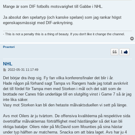
Mange är som DIF fotbolls motsvarighet till Gabbe i NHL.
Ja absolut den spelartyp (och kanske spelare) som jag rankar högst
egenskapsmässigt med DIF-anknytning.
- This is not a penalty this is a thing of beauty. If you don't like it change the channel.
Praetori
1
NHL
I
2022-05-31 11:17:49
n
l
Det börjar dra ihop sig. Fy fan vilka konferensfinaler det blir i år.
ä
Hade någon på förhand sagt Tampa vs Rangers hade jag totalt avskrivit
g
det till fördel för Tampa men med Storken i mål och det sätt som de
g
brottade ner Canes från underläge till en slutgiltig vinst i Game 7 så är jag
inte lika säker.
Vasy mot Storken kan bli den hetaste målvaktsduellen vi sett på länge.
Avs mot Oilers är ju tvärtom. De offensiva kvalitéerna på respektive sida
överträffar målvakternas förträfflighet med hästlängder så det kan bli
riktiga bataljer. Oilers rider på McDavid som Mounties på sina hästar
under typ hälften av matcherna. Snacka om att bära laget. Avs har ju 4