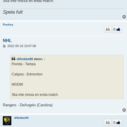
Ska inte missa en enda match.
Spela fult
Puckey
0
NHL
I
2022-05-16 19:07:08
n
l
ä
diftobbe89
skrev:
↑
g
Florida - Tampa
g
Calgary - Edmonton
WOOW
Ska inte missa en enda match.
Rangers - DeAngelo (Carolina)
diftobbe89
0