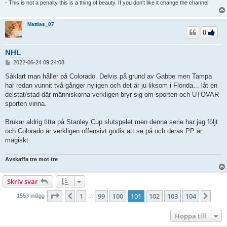
- This is not a penalty this is a thing of beauty. If you don't like it change the channel.
Mattias_87
0
NHL
I
2022-06-24 09:24:08
n
l
Såklart man håller på Colorado. Delvis på grund av Gabbe men Tampa
ä
har redan vunnit två gånger nyligen och det är ju liksom i Florida... låt en
g
delstat/stad där människorna verkligen bryr sig om sporten och UTÖVAR
g
sporten vinna.
Brukar aldrig titta på Stanley Cup slutspelet men denna serie har jag följt
och Colorado är verkligen offensivt godis att se på och deras PP är
magiskt.
Avskaffa tre mot tre
Skriv svar
Sida
101
av
104
1
99
100
101
102
103
104
Föregående
Näs
1553 inlägg
…
Hoppa till