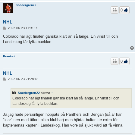
Soedergren22
0
NHL
I
2022-06-23 17:31:09
n
l
Colorado har ägt finalen ganska klart än så länge. En vinst till och
ä
Landeskog får lyfta bucklan.
g
g
Praetori
0
NHL
I
2022-06-23 21:28:18
n
l
ä
Soedergren22
skrev:
↑
g
Colorado har ägt finalen ganska klart än så länge. En vinst till och
g
Landeskog får lyfta bucklan.
Ja jag hade personligen hoppats på Panthers och Bengan (så är han
"klar" sen med titlar i olika klubbar) men hjärtat bultar lite extra för
kaptenernas kapten i Landeskog. Han vore så sjukt värd att få vinna.