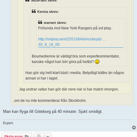
SirDIFalot skrev:
Kentta skrev:
warrant skrev:
Frölunda mot New York Rangers på svt play..
http://svtplay.se/v/2551084/ishockey/pl ...
30_9_19_00
Boumedienne är väldigt bra som expertkommentator,
kanske något han bör göra på heltid?
Han gör sig helt klart bäst i media. Betydligt bättre än någon
annan vi har i laget.
Jag undrar vafan han gör där nere när vi har match imorgon.
..om de nu inte kommenterar från Stockholm.
Man kan flyga till Göteborg på 40 minuter. Sjukt smidigt.
Expert.
Skriv svar