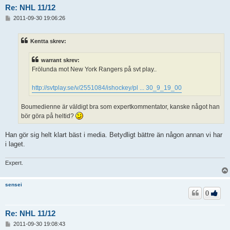
Re: NHL 11/12
I
2011-09-30 19:06:26
n
l
ä
Kentta skrev:
g
g
warrant skrev:
Frölunda mot New York Rangers på svt play..
http://svtplay.se/v/2551084/ishockey/pl ... 30_9_19_00
Boumedienne är väldigt bra som expertkommentator, kanske något han
bör göra på heltid?
Han gör sig helt klart bäst i media. Betydligt bättre än någon annan vi har
i laget.
Expert.
sensei
0
Re: NHL 11/12
I
2011-09-30 19:08:43
n