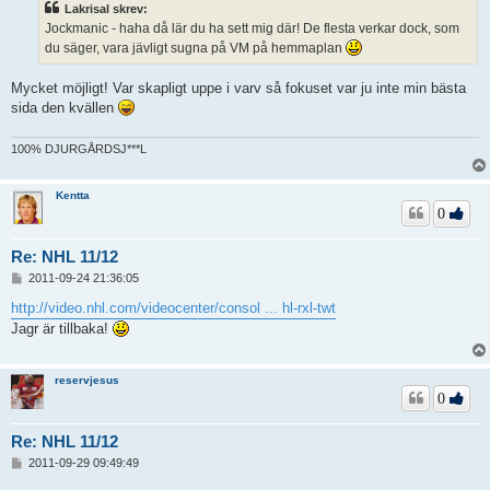
ä
Lakrisal skrev:
g
Jockmanic - haha då lär du ha sett mig där! De flesta verkar dock, som
g
du säger, vara jävligt sugna på VM på hemmaplan
Mycket möjligt! Var skapligt uppe i varv så fokuset var ju inte min bästa
sida den kvällen
100% DJURGÅRDSJ***L
Kentta
0
Re: NHL 11/12
I
2011-09-24 21:36:05
n
l
http://video.nhl.com/videocenter/consol ... hl-rxl-twt
ä
Jagr är tillbaka!
g
g
reservjesus
0
Re: NHL 11/12
I
2011-09-29 09:49:49
n