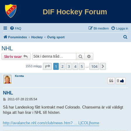
DIF Hockey Forum
FAQ
Bli medlem
Logga in
S
Forumindex
Hockey
Övrig sport
ö
NHL
k
Sök
Avancerad sökning
Skriv svar
Sida
1
av
104
1
2
3
4
5
104
Nästa
1553 inlägg
…
Kentta
0
NHL
I
2011-07-28 22:05:54
n
l
Så har Landeskog fått kontrakt med Colorado. Chanserna är väl väldigt
ä
höga att han lirar i NHL till hösten.
g
g
http://avalanche.nhl.com/club/news.htm? ... L|COL|home