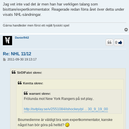
l
Jag vet inte vad det är men han har verkligen talang som
ä
bisittare/expertkommentator. Reagerade redan förra året över detta under
g
visats NHL-sändningar.
g
Gärna handleder men först ett rejält fysiskt spel
Daniel942
0
Re: NHL 11/12
I
2011-09-30 19:13:17
n
l
ä
SirDIFalot skrev:
g
g
Kentta skrev:
warrant skrev:
Frölunda mot New York Rangers på svt play..
http://svtplay.se/v/2551084/ishockey/pl ... 30_9_19_00
Boumedienne är väldigt bra som expertkommentator, kanske
något han bör göra på heltid?