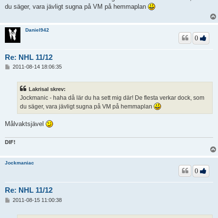
ä
du säger, vara jävligt sugna på VM på hemmaplan
g
g
Daniel942
0
Re: NHL 11/12
I
2011-08-14 18:06:35
n
l
ä
Lakrisal skrev:
g
Jockmanic - haha då lär du ha sett mig där! De flesta verkar dock, som
g
du säger, vara jävligt sugna på VM på hemmaplan
Målvaktsjävel
DIF!
Jockmaniac
0
Re: NHL 11/12
I
2011-08-15 11:00:38
n
l