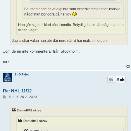
Boumedienne är väldigt bra som expertkommentator, kanske
något han bör göra på heltid?
Han gör sig helt klart bäst i media. Betydligt bättre än någon annan
vi har i laget.
Jag undrar vafan han gör där nere när vi har match imorgon.
..om de nu inte kommenterar från Stockholm.
DIF!
SirDIFalot
0
Re: NHL 11/12
I
2011-09-30 20:23:53
n
l
ä
Daniel942 skrev:
g
g
Daniel942 skrev: