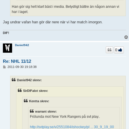
Han gör sig helt klart bäst i media. Betydligt bättre än någon annan vi
har i laget.
Jag undrar vafan han gör där nere när vi har match imorgon.
DIF!
Daniel942
0
Re: NHL 11/12
I
2011-09-30 19:18:38
n
l
ä
Daniel942 skrev:
g
g
SirDIFalot skrev:
Kentta skrev:
warrant skrev:
Frölunda mot New York Rangers på svt play..
http://svtplay.se/v/2551084/ishockey/pl ... 30_9_19_00