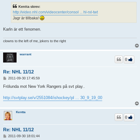
l
ä
Kentta skrev:
g
http://video.nhl.com/videocenter/consol ... hl-rxl-twt
g
Jagr är tillbaka!
Karln är ett fenomen.
clowns to the left of me, jokers to the right
warrant
0
Re: NHL 11/12
I
2011-09-30 17:45:59
n
l
Frölunda mot New York Rangers på svt play..
ä
g
http://svtplay.se/v/2551084/ishockey/pl ... 30_9_19_00
g
Kentta
0
Re: NHL 11/12
I
2011-09-30 18:01:44
n