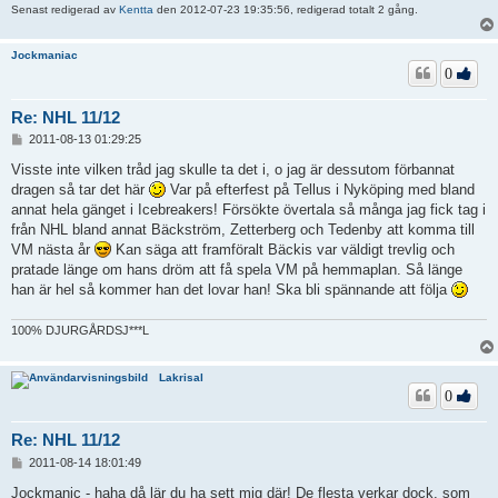
Senast redigerad av
Kentta
den 2012-07-23 19:35:56, redigerad totalt 2 gång.
Jockmaniac
0
Re: NHL 11/12
I
2011-08-13 01:29:25
n
l
Visste inte vilken tråd jag skulle ta det i, o jag är dessutom förbannat
ä
dragen så tar det här
Var på efterfest på Tellus i Nyköping med bland
g
annat hela gänget i Icebreakers! Försökte övertala så många jag fick tag i
g
från NHL bland annat Bäckström, Zetterberg och Tedenby att komma till
VM nästa år
Kan säga att framföralt Bäckis var väldigt trevlig och
pratade länge om hans dröm att få spela VM på hemmaplan. Så länge
han är hel så kommer han det lovar han! Ska bli spännande att följa
100% DJURGÅRDSJ***L
Lakrisal
0
Re: NHL 11/12
I
2011-08-14 18:01:49
n
l
Jockmanic - haha då lär du ha sett mig där! De flesta verkar dock, som