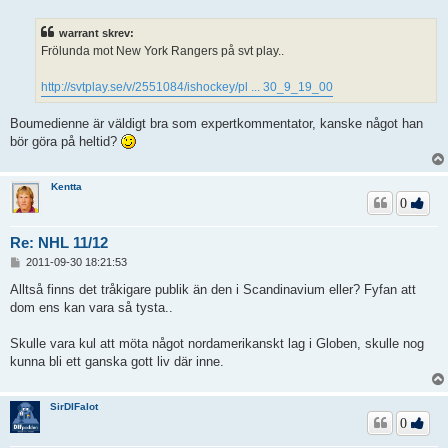
l
ä
warrant skrev:
g
Frölunda mot New York Rangers på svt play..
g
http://svtplay.se/v/2551084/ishockey/pl ... 30_9_19_00
Boumedienne är väldigt bra som expertkommentator, kanske något han
bör göra på heltid?
Kentta
0
Re: NHL 11/12
I
2011-09-30 18:21:53
n
l
Alltså finns det tråkigare publik än den i Scandinavium eller? Fyfan att
ä
dom ens kan vara så tysta..
g
g
Skulle vara kul att möta något nordamerikanskt lag i Globen, skulle nog
kunna bli ett ganska gott liv där inne.
SirDIFalot
0