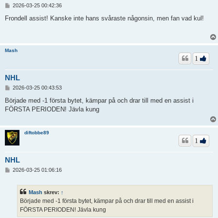
I
2026-03-25 00:42:36
n
l
Frondell assist! Kanske inte hans svåraste någonsin, men fan vad kul!
ä
g
g
Mash
1
NHL
I
2026-03-25 00:43:53
n
l
Började med -1 första bytet, kämpar på och drar till med en assist i
ä
FÖRSTA PERIODEN! Jävla kung
g
g
diftobbe89
1
NHL
I
2026-03-25 01:06:16
n
l
ä
Mash
skrev:
↑
g
Började med -1 första bytet, kämpar på och drar till med en assist i
g
FÖRSTA PERIODEN! Jävla kung