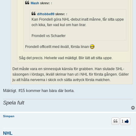
Mash
skrev:
↑
diftobbe89
skrev:
↑
Kan Frondell göra NHL-debut inatt månne, får sitta uppe
och kika, fan vad kul om han lirar.
Frondell vs Schaefer
Frondell officellt med ikväll, första linan
Såg det precis. Helvete vad mäktigt. Blir lätt att sitta uppe.
Det måste vara en sinnessjuk känsla för grabben. Han slutade SHL-
säsongen i lördags, ikväll skrinar han ut i NHL för första gången. Gäller
ju att hålla nerverna i skick och sätta avtryck första matchen.
Mäktigt. #15 kommer han bära där borta.
Spela fult
Simpan
1
NHL