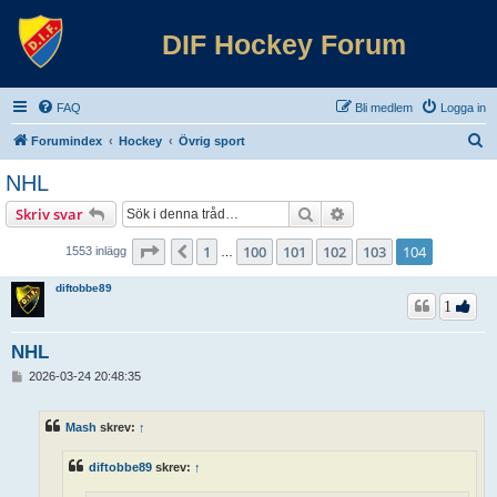
DIF Hockey Forum
FAQ
Bli medlem
Logga in
S
Forumindex
Hockey
Övrig sport
ö
NHL
k
Sök
Avancerad sökning
Skriv svar
Sida
104
av
104
1
100
101
102
103
104
Föregående
1553 inlägg
…
diftobbe89
1
NHL
I
2026-03-24 20:48:35
n
l
ä
Mash
skrev:
↑
g
g
diftobbe89
skrev:
↑