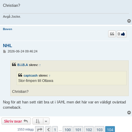
Christian?
Avgå Jocke.
Boven
0
NHL
I
2026-06-24 09:46:24
n
l
ä
B.I.B.A
skrev:
↑
g
g
captcash
skrev:
↑
Stor-fimpen till Ottawa
Christian?
Nog för att han sett rätt bra ut i IAHL men det här var en väldigt oväntad
comeback.
Skriv svar
Sida
104
av
104
1
100
101
102
103
104
Föregående
1553 inlägg
…