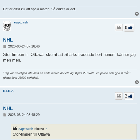
Det är alltid kul att spela match. Så enkelt är det.
captcash
0
NHL
I
2026-06-24 07:16:46
n
l
Stor-fimpen till Ottawa, skumt att Sharks tradeade bort honom känner jag
ä
men men.
g
g
"Jag kan verkligen inte hitta en enda match där ett lag skjutit 29 skott i en period och gjort 0 mål."
(detta över 33000 perioder).
B.I.B.A
2
NHL
I
2026-06-24 08:48:29
n
l
ä
captcash
skrev:
↑
g
Stor-fimpen till Ottawa
g