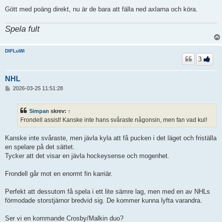
Gött med poäng direkt, nu är de bara att fälla ned axlarna och köra.
Spela fult
DIFLuWi
3
NHL
I
2026-03-25 11:51:28
n
l
ä
Simpan
skrev:
↑
g
Frondell assist! Kanske inte hans svåraste någonsin, men fan vad kul!
g
Kanske inte svåraste, men jävla kyla att få pucken i det läget och friställa
en spelare på det sättet.
Tycker att det visar en jävla hockeysense och mogenhet.
Frondell går mot en enormt fin karriär.
Perfekt att dessutom få spela i ett lite sämre lag, men med en av NHLs
förmodade storstjärnor bredvid sig. De kommer kunna lyfta varandra.
Ser vi en kommande Crosby/Malkin duo?