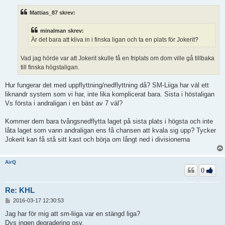
l
ä
Mattias_87 skrev:
g
g
minalman skrev:
Är det bara att kliva in i finska ligan och ta en plats för Jokerit?
Vad jag hörde var att Jokerit skulle få en friplats om dom ville gå tillbaka
till finska högstaligan.
Hur fungerar det med uppflyttning/nedflyttning då? SM-Liiga har väl ett
liknandr system som vi har, inte lika komplicerat bara. Sista i höstaligan
Vs första i andraligan i en bäst av 7 väl?
Kommer dem bara tvångsnedflytta laget på sista plats i högsta och inte
låta laget som vann andraligan ens få chansen att kvala sig upp? Tycker
Jokerit kan få stå sitt kast och börja om långt ned i divisionerna
AirQ
0
Re: KHL
I
2016-03-17 12:30:53
n
l
Jag har för mig att sm-liiga var en stängd liga?
ä
Dvs ingen degradering osv.