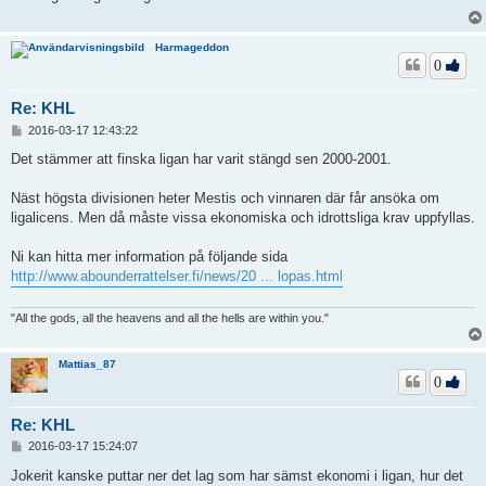
g
g
Harmageddon
0
Re: KHL
I
2016-03-17 12:43:22
n
l
Det stämmer att finska ligan har varit stängd sen 2000-2001.
ä
g
Näst högsta divisionen heter Mestis och vinnaren där får ansöka om
g
ligalicens. Men då måste vissa ekonomiska och idrottsliga krav uppfyllas.
Ni kan hitta mer information på följande sida
http://www.abounderrattelser.fi/news/20 ... lopas.html
"All the gods, all the heavens and all the hells are within you."
Mattias_87
0
Re: KHL
I
2016-03-17 15:24:07
n
l
Jokerit kanske puttar ner det lag som har sämst ekonomi i ligan, hur det