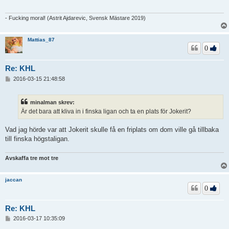
g
g
- Fucking moral! (Astrit Ajdarevic, Svensk Mästare 2019)
Mattias_87
0
Re: KHL
I
2016-03-15 21:48:58
n
l
ä
minalman skrev:
g
Är det bara att kliva in i finska ligan och ta en plats för Jokerit?
g
Vad jag hörde var att Jokerit skulle få en friplats om dom ville gå tillbaka
till finska högstaligan.
Avskaffa tre mot tre
jaccan
0
Re: KHL
I
2016-03-17 10:35:09
n