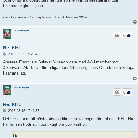
Scandinavia globetrotters far runt som en cirkusföreställning utan
hemmahörighet. Tjena.
- Fucking moral! (Astrit Ajdarevic, Svensk Mästare 2019)
pulverapa
0
Re: KHL
I
2016-03-05 15:29:42
n
l
Andreas Engqvists Salavat Yulaev vidare med 4-3 i matcher mot
ä
ärkerivalen Ak Bars. Blir farliga i fortsättningen, Linus Omark har lekstuga
g
i samma lag.
g
pulverapa
0
Re: KHL
I
2016-03-15 17:41:37
n
l
Det ser ut som att nästa säsong blir sista säsongen för Jokerit i KHL. Nu
ä
har fansen tröttnat, trots riktigt bra publiksiffror.
g
g