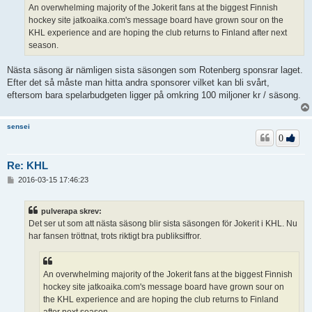
An overwhelming majority of the Jokerit fans at the biggest Finnish
hockey site jatkoaika.com's message board have grown sour on the
KHL experience and are hoping the club returns to Finland after next
season.
Nästa säsong är nämligen sista säsongen som Rotenberg sponsrar laget.
Efter det så måste man hitta andra sponsorer vilket kan bli svårt,
eftersom bara spelarbudgeten ligger på omkring 100 miljoner kr / säsong.
sensei
0
Re: KHL
I
2016-03-15 17:46:23
n
l
ä
pulverapa skrev:
g
Det ser ut som att nästa säsong blir sista säsongen för Jokerit i KHL. Nu
g
har fansen tröttnat, trots riktigt bra publiksiffror.
An overwhelming majority of the Jokerit fans at the biggest Finnish
hockey site jatkoaika.com's message board have grown sour on
the KHL experience and are hoping the club returns to Finland
after next season.