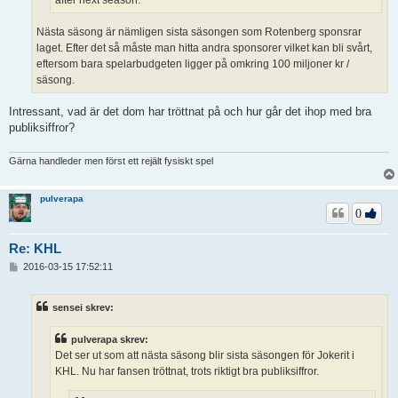
Nästa säsong är nämligen sista säsongen som Rotenberg sponsrar
laget. Efter det så måste man hitta andra sponsorer vilket kan bli svårt,
eftersom bara spelarbudgeten ligger på omkring 100 miljoner kr /
säsong.
Intressant, vad är det dom har tröttnat på och hur går det ihop med bra
publiksiffror?
Gärna handleder men först ett rejält fysiskt spel
pulverapa
0
Re: KHL
I
2016-03-15 17:52:11
n
l
ä
sensei skrev:
g
g
pulverapa skrev:
Det ser ut som att nästa säsong blir sista säsongen för Jokerit i
KHL. Nu har fansen tröttnat, trots riktigt bra publiksiffror.