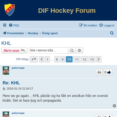
DIF Hockey Forum
FAQ
Bli medlem
Logga in
S
Forumindex
Hockey
Övrig sport
ö
KHL
k
Sök
Avancerad sökning
Skriv svar
Sida
10
av
13
1
8
9
10
11
12
13
Föregående
Nästa
188 inlägg
…
pulverapa
0
Re: KHL
I
2016-01-24 21:04:17
n
l
Here we go again... KHL påstår sig ha fått en ansökan från en svensk
ä
klubb. Det är bara ljug och propaganda.
g
g
pulverapa