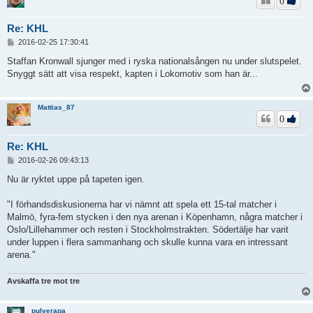
0
Re: KHL
I
2016-02-25 17:30:41
n
l
Staffan Kronwall sjunger med i ryska nationalsången nu under slutspelet.
ä
Snyggt sätt att visa respekt, kapten i Lokomotiv som han är...
g
g
Mattias_87
0
Re: KHL
I
2016-02-26 09:43:13
n
l
Nu är ryktet uppe på tapeten igen.
ä
g
"I förhandsdiskusionerna har vi nämnt att spela ett 15-tal matcher i
g
Malmö, fyra-fem stycken i den nya arenan i Köpenhamn, några matcher i
Oslo/Lillehammer och resten i Stockholmstrakten. Södertälje har varit
under luppen i flera sammanhang och skulle kunna vara en intressant
arena."
Avskaffa tre mot tre
pulverapa