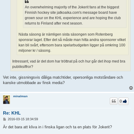
An overwhelming majority of the Jokerit fans at the biggest
Finnish hockey site jatkoaika.com's message board have
grown sour on the KHL experience and are hoping the club
returns to Finland after next season.
Nästa säsong är nämligen sista säsongen som Rotenberg
sponsrar laget. Efter det så måste man hitta andra sponsorer vilket
kan bli svårt, eftersom bara spelarbudgeten ligger på omkring 100
miljoner kr / säsong.
Intressant, vad är det dom har tröttnat på och hur går det ihop med bra
publiksiffror?
Vet inte, gissningsvis dåliga matchtider, opersonliga motståndare och
kanske utmobbade av finsk media?
minalman
0
Re: KHL
I
2016-03-15 18:34:59
n
l
Är det bara att kliva in i finska ligan och ta en plats för Jokerit?
ä