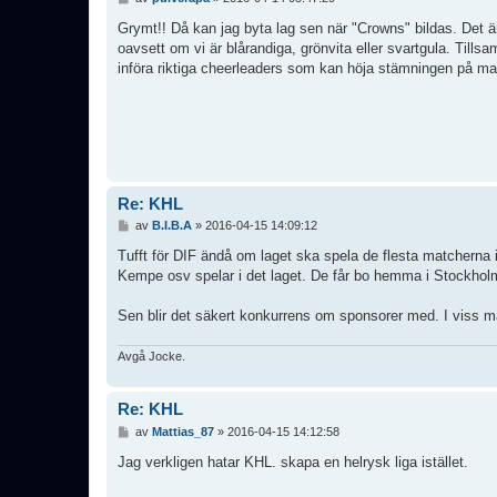
n
l
Grymt!! Då kan jag byta lag sen när "Crowns" bildas. Det 
ä
oavsett om vi är blårandiga, grönvita eller svartgula. Tills
g
införa riktiga cheerleaders som kan höja stämningen på ma
g
Re: KHL
I
av
B.I.B.A
»
2016-04-15 14:09:12
n
l
Tufft för DIF ändå om laget ska spela de flesta matcherna
ä
Kempe osv spelar i det laget. De får bo hemma i Stockholm m
g
g
Sen blir det säkert konkurrens om sponsorer med. I viss må
Avgå Jocke.
Re: KHL
I
av
Mattias_87
»
2016-04-15 14:12:58
n
l
Jag verkligen hatar KHL. skapa en helrysk liga istället.
ä
g