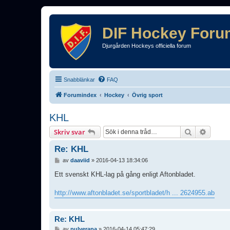
DIF Hockey Foru
Djurgården Hockeys officiella forum
Snabblänkar
FAQ
Forumindex
Hockey
Övrig sport
KHL
Sök
Avance
Skriv svar
Re: KHL
I
av
daaviid
»
2016-04-13 18:34:06
n
l
Ett svenskt KHL-lag på gång enligt Aftonbladet.
ä
g
http://www.aftonbladet.se/sportbladet/h ... 2624955.ab
g
Re: KHL
I
av
pulverapa
»
2016-04-14 05:47:29