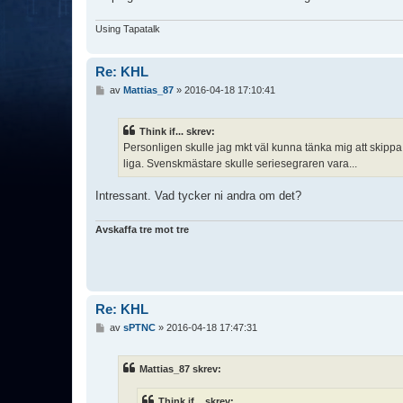
Using Tapatalk
Re: KHL
I
av
Mattias_87
»
2016-04-18 17:10:41
n
l
ä
Think if... skrev:
g
Personligen skulle jag mkt väl kunna tänka mig att skippa
g
liga. Svenskmästare skulle seriesegraren vara...
Intressant. Vad tycker ni andra om det?
Avskaffa tre mot tre
Re: KHL
I
av
sPTNC
»
2016-04-18 17:47:31
n
l
ä
Mattias_87 skrev:
g
g
Think if... skrev: