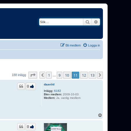
Sök
Avancerad söknin
Bli medlem
Logga in
Sida
11
av
13
1
9
10
11
12
13
Föregående
Nästa
188 inlägg
…
daaviid
0
Inlägg:
6182
Blev medlem:
2009-10-03
Medlem:
Ja, vanlig medlem
U
p
p
0