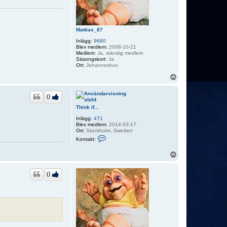
Mattias_87
Inlägg:
9680
Blev medlem:
2008-10-21
Medlem:
Ja, ständig medlem
Säsongskort:
Ja
Ort:
Johanneshov
U
p
p
0
Think if...
Inlägg:
471
Blev medlem:
2014-03-17
Ort:
Stockholm, Sweden
K
Kontakt:
o
n
U
t
p
a
k
p
t
0
a
T
h
i
n
k
i
f