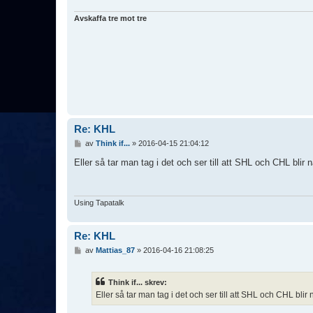
g
Avskaffa tre mot tre
Re: KHL
I
av
Think if...
»
2016-04-15 21:04:12
n
l
Eller så tar man tag i det och ser till att SHL och CHL blir 
ä
g
g
Using Tapatalk
Re: KHL
I
av
Mattias_87
»
2016-04-16 21:08:25
n
l
ä
Think if... skrev:
g
Eller så tar man tag i det och ser till att SHL och CHL blir
g