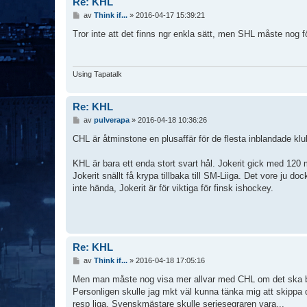
Re: KHL
I
av
Think if...
»
2016-04-17 15:39:21
n
l
Tror inte att det finns ngr enkla sätt, men SHL måste nog för
ä
g
g
Using Tapatalk
Re: KHL
I
av
pulverapa
»
2016-04-18 10:36:26
n
l
CHL är åtminstone en plusaffär för de flesta inblandade klu
ä
g
KHL är bara ett enda stort svart hål. Jokerit gick med 120 
g
Jokerit snällt få krypa tillbaka till SM-Liiga. Det vore ju do
inte hända, Jokerit är för viktiga för finsk ishockey.
Re: KHL
I
av
Think if...
»
2016-04-18 17:05:16
n
l
Men man måste nog visa mer allvar med CHL om det ska bli e
ä
Personligen skulle jag mkt väl kunna tänka mig att skippa 
g
resp liga. Svenskmästare skulle seriesegraren vara...
g