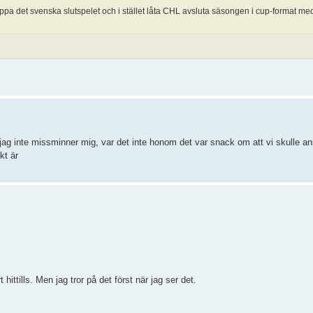
ippa det svenska slutspelet och i stället låta CHL avsluta säsongen i cup-format me
g inte missminner mig, var det inte honom det var snack om att vi skulle anst
kt är
ittills. Men jag tror på det först när jag ser det.