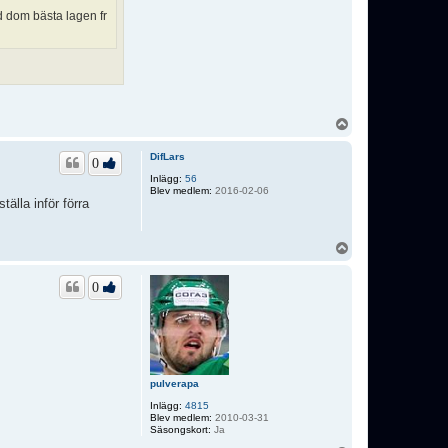
d dom bästa lagen fr
U
p
p
DifLars
0
Inlägg:
56
Blev medlem:
2016-02-06
älla inför förra
U
p
p
0
pulverapa
Inlägg:
4815
Blev medlem:
2010-03-31
Säsongskort:
Ja