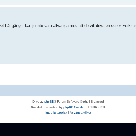
t här gänget kan ju inte vara allvarliga med att de vill driva en seriös verks
Drivs av
phpBB
® Forum Software © phpBB Limited
Swedish translation by
phpBB Sweden
© 2006-2020
Integritetspolicy
|
Användarvillkor