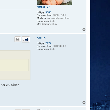
.
.
.
Mattias_87
Inlägg:
9680
Blev medlem:
2008-10-21
Medlem:
Ja, ständig medlem
Säsongskort:
Ja
Ort:
Johanneshov
U
p
p
Axel_K
0
Inlägg:
2177
Blev medlem:
2012-02-03
Säsongskort:
Ja
a när en sådan
U
p
p