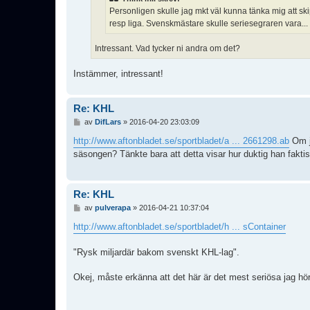
Personligen skulle jag mkt väl kunna tänka mig att sk
resp liga. Svenskmästare skulle seriesegraren vara...
Intressant. Vad tycker ni andra om det?
Instämmer, intressant!
Re: KHL
I
av
DifLars
»
2016-04-20 23:03:09
n
l
http://www.aftonbladet.se/sportbladet/a ... 2661298.ab
Om ja
ä
säsongen? Tänkte bara att detta visar hur duktig han faktis
g
g
Re: KHL
I
av
pulverapa
»
2016-04-21 10:37:04
n
l
http://www.aftonbladet.se/sportbladet/h ... sContainer
ä
g
"Rysk miljardär bakom svenskt KHL-lag".
g
Okej, måste erkänna att det här är det mest seriösa jag hört h