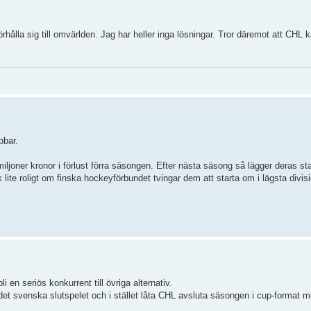
hålla sig till omvärlden. Jag har heller inga lösningar. Tror däremot att CHL ka
bbar.
miljoner kronor i förlust förra säsongen. Efter nästa säsong så lägger deras st
ck lite roligt om finska hockeyförbundet tvingar dem att starta om i lägsta divis
n seriös konkurrent till övriga alternativ.
det svenska slutspelet och i stället låta CHL avsluta säsongen i cup-format 