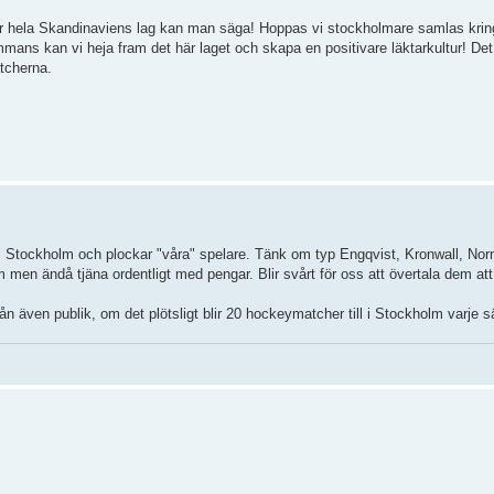
är hela Skandinaviens lag kan man säga! Hoppas vi stockholmare samlas kring
ammans kan vi heja fram det här laget och skapa en positivare läktarkultur! De
tcherna.
 i Stockholm och plockar "våra" spelare. Tänk om typ Engqvist, Kronwall, No
en ändå tjäna ordentligt med pengar. Blir svårt för oss att övertala dem att s
n även publik, om det plötsligt blir 20 hockeymatcher till i Stockholm varje 