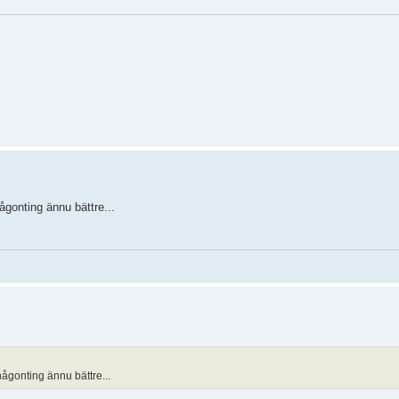
någonting ännu bättre...
 någonting ännu bättre...