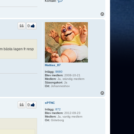
Kontakt:
o
n
t
a
U
k
p
t
p
a
0
T
h
i
n
k
i
m bästa lagen fr resp
f
.
.
.
Mattias_87
Inlägg:
9680
Blev medlem:
2008-10-21
Medlem:
Ja, ständig medlem
Säsongskort:
Ja
Ort:
Johanneshov
U
p
p
sPTNC
0
Inlägg:
872
Blev medlem:
2012-09-23
Medlem:
Ja, vanlig medlem
Ort:
Göteborg