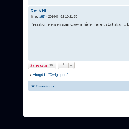
Re: KHL
I
av
#87
»
2016-04-22 10:21:25
n
l
Presskonferensen som Crowns håller i är ett stort skämt. De
ä
g
g
Skriv svar
Återgå till "Övrig sport"
Forumindex