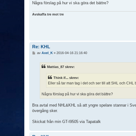
Några förslag på hur vi ska göra det bättre?
Avskaffa tre mot tre
Re: KHL
I
av
Axel_K
»
2016-04-16 21:16:40
n
l
ä
Mattias_87 skrev:
g
g
Think if... skrev:
Eller så tar man tag i det och ser till att SHL och CHL 
Några förslag på hur vi ska göra det bättre?
Bra avtal med NHL&KHL så att yngre spelare stannar i Sverig
övergång sker.
Skickat från min GT-I9505 via Tapatalk