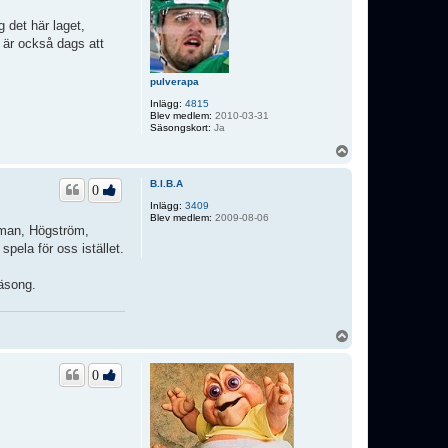
 det här laget,
t är också dags att
pulverapa
Inlägg:
4815
Blev medlem:
2010-03-31
Säsongskort:
Ja
U
p
p
B.I.B.A
0
Inlägg:
3409
Blev medlem:
2009-08-06
rman, Högström,
pela för oss istället.
säsong.
U
p
p
0