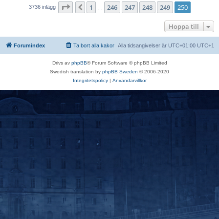
Sida
250
av
250
1
246
247
248
249
250
Föregående
3736 inlägg
…
Hoppa till
Forumindex
Ta bort alla kakor
Alla tidsangivelser är UTC+01:00 UTC+1
Drivs av
phpBB
® Forum Software © phpBB Limited
Swedish translation by
phpBB Sweden
© 2006-2020
Integritetspolicy
|
Användarvillkor