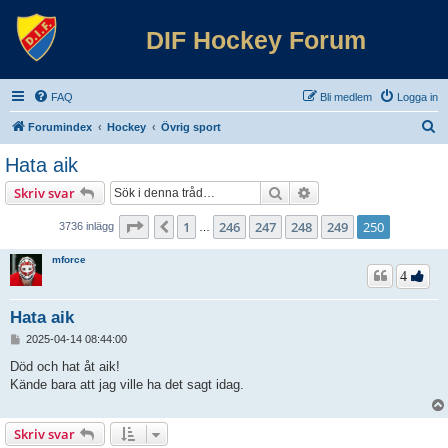
DIF Hockey Forum
FAQ
Bli medlem
Logga in
S
Forumindex
Hockey
Övrig sport
ö
Hata aik
k
Sök
Avancerad sökning
Skriv svar
Sida
250
av
250
1
246
247
248
249
250
Föregående
3736 inlägg
…
mforce
4
Hata aik
I
2025-04-14 08:44:00
n
l
Död och hat åt aik!
ä
Kände bara att jag ville ha det sagt idag.
g
g
Skriv svar