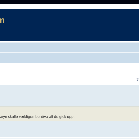
m
rad sökning
3
eyn skulle verkligen behöva att de gick upp.