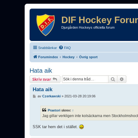
DIF Hockey Foru
Djurgården Hockeys officiella forum
Snabblänkar
FAQ
Forumindex
Hockey
Övrig sport
Hata aik
Sök
Avance
Skriv svar
Hata aik
I
av
Czerkawski
»
2021-03-28 20:19:06
n
l
ä
Praetori
skrev:
↑
g
Jag gillar verkligen inte kolsäckarna men Stockholmshock
g
SSK tar hem det i stället.