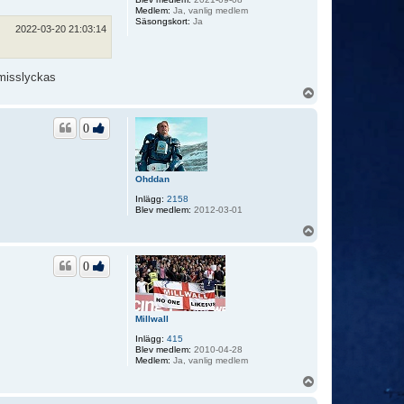
Medlem:
Ja, vanlig medlem
Säsongskort:
Ja
2022-03-20 21:03:14
 misslyckas
U
p
p
0
Ohddan
Inlägg:
2158
Blev medlem:
2012-03-01
U
p
p
0
Millwall
Inlägg:
415
Blev medlem:
2010-04-28
Medlem:
Ja, vanlig medlem
U
p