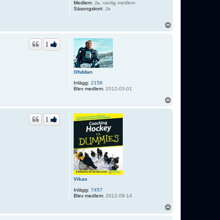
Medlem:
Ja, vanlig medlem
Säsongskort:
Ja
U
p
p
1
Ohddan
Inlägg:
2158
Blev medlem:
2012-03-01
U
p
p
1
Vikas
Inlägg:
7457
Blev medlem:
2012-09-14
U
p