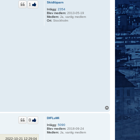
p
Skidlöparn
1
Inlägg:
2354
Blev medlem:
2013-05-19
Medlem:
Ja, vanlig medlem
Ort:
Stockholm
U
p
p
DIFLuWi
0
Inlägg:
5090
Blev medlem:
2018-09-24
Medlem:
Ja, vanlig medlem
2022-10-21 12:29:04