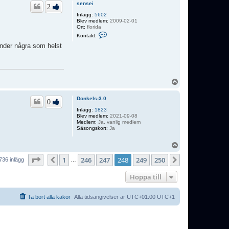
p
sensei
2
Inlägg:
5602
Blev medlem:
2009-02-01
Ort:
florida
K
Kontakt:
o
n
 under några som helst
t
a
k
t
a
U
s
p
e
n
p
Donkels-3.0
s
0
e
Inlägg:
1823
i
Blev medlem:
2021-09-08
Medlem:
Ja, vanlig medlem
Säsongskort:
Ja
U
p
Sida
248
av
250
1
246
247
248
249
250
p
Föregående
Nästa
736 inlägg
…
Hoppa till
Ta bort alla kakor
Alla tidsangivelser är UTC+01:00 UTC+1