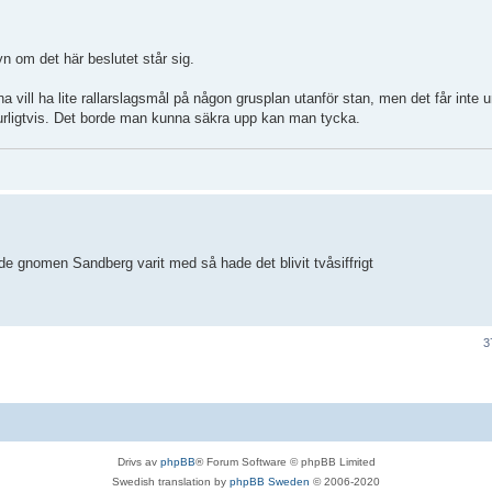
yn om det här beslutet står sig.
na vill ha lite rallarslagsmål på någon grusplan utanför stan, men det får inte
aturligtvis. Det borde man kunna säkra upp kan man tycka.
de gnomen Sandberg varit med så hade det blivit tvåsiffrigt
3
Drivs av
phpBB
® Forum Software © phpBB Limited
Swedish translation by
phpBB Sweden
© 2006-2020