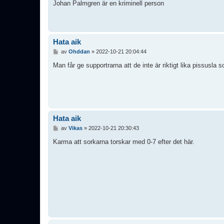
l
Johan Palmgren är en kriminell person
ä
g
g
Hata aik
I
av
Ohddan
»
2022-10-21 20:04:44
n
l
Man får ge supportrarna att de inte är riktigt lika pissusla s
ä
g
g
Hata aik
I
av
Vikas
»
2022-10-21 20:30:43
n
l
Karma att sorkarna torskar med 0-7 efter det här.
ä
g
g