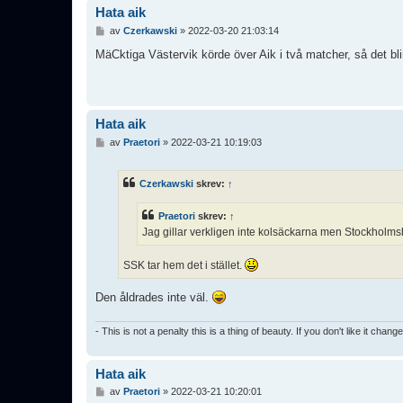
Hata aik
I
av
Czerkawski
»
2022-03-20 21:03:14
n
l
MäCktiga Västervik körde över Aik i två matcher, så det bli
ä
g
g
Hata aik
I
av
Praetori
»
2022-03-21 10:19:03
n
l
ä
Czerkawski
skrev:
↑
g
g
Praetori
skrev:
↑
Jag gillar verkligen inte kolsäckarna men Stockholms
SSK tar hem det i stället.
Den åldrades inte väl.
- This is not a penalty this is a thing of beauty. If you don't like it chang
Hata aik
I
av
Praetori
»
2022-03-21 10:20:01
n