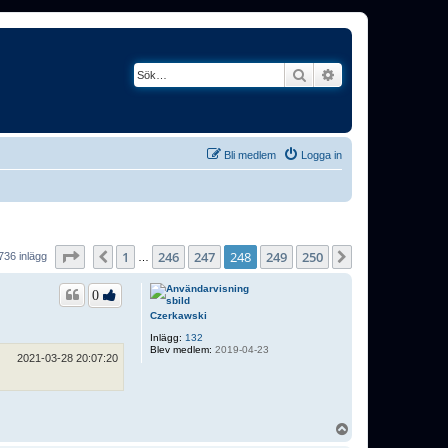
Sök
Avancerad söknin
Bli medlem
Logga in
Sida
248
av
250
1
246
247
248
249
250
Föregående
Nästa
736 inlägg
…
0
Czerkawski
Inlägg:
132
Blev medlem:
2019-04-23
2021-03-28 20:07:20
U
p