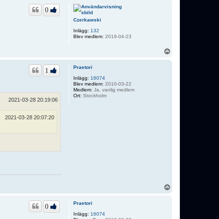
p
0
Czerkawski
Inlägg:
132
Blev medlem:
2019-04-23
U
p
p
Praetori
1
Inlägg:
16074
Blev medlem:
2010-03-22
Medlem:
Ja, vanlig medlem
Ort:
Stockholm
2021-03-28 20:19:06
2021-03-28 20:07:20
U
p
p
Praetori
0
Inlägg:
16074