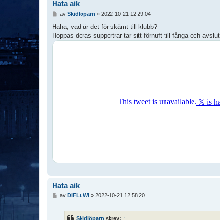
Hata aik
I
av
Skidlöparn
»
2022-10-21 12:29:04
n
l
Haha, vad är det för skämt till klubb?
ä
Hoppas deras supportrar tar sitt förnuft till fånga och avslu
g
g
Hata aik
I
av
DIFLuWi
»
2022-10-21 12:58:20
n
l
ä
Skidlöparn
skrev:
↑