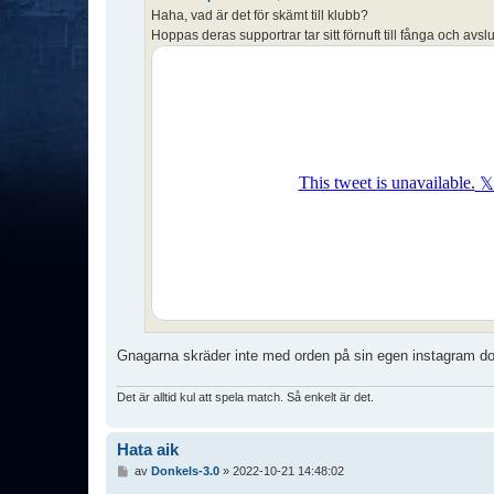
g
Haha, vad är det för skämt till klubb?
g
Hoppas deras supportrar tar sitt förnuft till fånga och avsl
Gnagarna skräder inte med orden på sin egen instagram dock.
Det är alltid kul att spela match. Så enkelt är det.
Hata aik
I
av
Donkels-3.0
»
2022-10-21 14:48:02
n