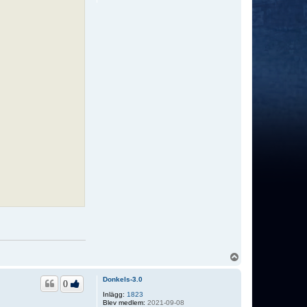
U
p
p
Donkels-3.0
0
Inlägg:
1823
Blev medlem:
2021-09-08