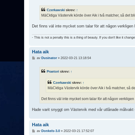
l
ä
Czerkawski
skrev:
↑
g
MäCktiga Västervik körde över Aik i två matcher, så det bli
g
Det finns väl inte mycket som talar för att någon verkligen
- This is not a penalty this is a thing of beauty. If you don't like it chang
Hata aik
I
av
Dusinator
»
2022-03-21 13:18:54
n
l
ä
Praetori
skrev:
↑
g
g
Czerkawski
skrev:
↑
MäCktiga Västervik körde över Aik i två matcher, så det
Det finns väl inte mycket som talar för att någon verklige
Hade varit snyggt om Västervik med vår utlånade målvakt g
Hata aik
I
av
Donkels-3.0
»
2022-03-21 17:52:07
n