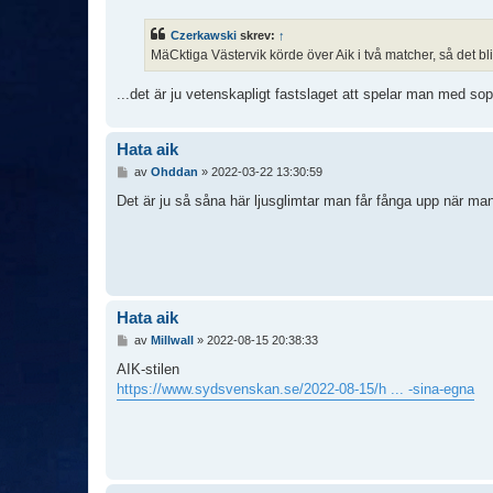
l
ä
Czerkawski
skrev:
↑
g
MäCktiga Västervik körde över Aik i två matcher, så det bli
g
...det är ju vetenskapligt fastslaget att spelar man med 
Hata aik
I
av
Ohddan
»
2022-03-22 13:30:59
n
l
Det är ju så såna här ljusglimtar man får fånga upp när man
ä
g
g
Hata aik
I
av
Millwall
»
2022-08-15 20:38:33
n
l
AIK-stilen
ä
https://www.sydsvenskan.se/2022-08-15/h ... -sina-egna
g
g