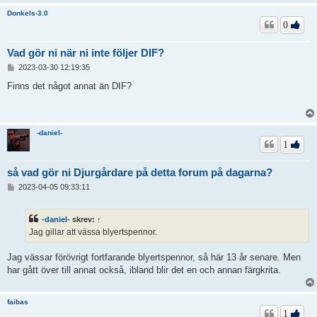
Donkels-3.0
0
Vad gör ni när ni inte följer DIF?
I
2023-03-30 12:19:35
n
l
Finns det något annat än DIF?
ä
g
g
-daniel-
1
så vad gör ni Djurgårdare på detta forum på dagarna?
I
2023-04-05 09:33:11
n
l
ä
-daniel-
skrev:
↑
g
Jag gillar att vässa blyertspennor.
g
Jag vässar förövrigt fortfarande blyertspennor, så här 13 år senare. Men
har gått över till annat också, ibland blir det en och annan färgkrita.
faibas
1