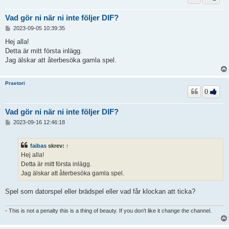
Vad gör ni när ni inte följer DIF?
I
2023-09-05 10:39:35
n
l
Hej alla!
ä
Detta är mitt första inlägg.
g
Jag älskar att återbesöka gamla spel.
g
Praetori
0
Vad gör ni när ni inte följer DIF?
I
2023-09-16 12:46:18
n
l
ä
faibas
skrev:
↑
g
Hej alla!
g
Detta är mitt första inlägg.
Jag älskar att återbesöka gamla spel.
Spel som datorspel eller brädspel eller vad får klockan att ticka?
- This is not a penalty this is a thing of beauty. If you don't like it change the channel.