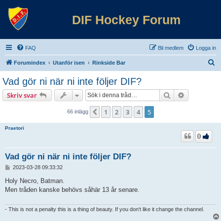
DIF Hockey Forum
FAQ
Bli medlem
Logga in
S
Forumindex
Utanför isen
Rinkside Bar
ö
Vad gör ni när ni inte följer DIF?
k
Sök
Avancerad 
Skriv svar
1
2
3
4
5
Föregående
66 inlägg
Praetori
0
Vad gör ni när ni inte följer DIF?
I
2023-03-28 09:33:32
n
l
Holy Necro, Batman.
ä
Men tråden kanske behövs såhär 13 år senare.
g
g
- This is not a penalty this is a thing of beauty. If you don't like it change the channel.