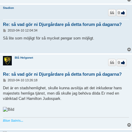
Stadion
0
Re: så vad gör ni Djurgårdare på detta forum på dagarna?
I
2010-04-10 12:04:34
n
l
Så lite som möjligt för så mycket pengar som möjligt.
ä
g
g
Blå Helgonet
0
Re: så vad gör ni Djurgårdare på detta forum på dagarna?
I
2010-04-10 13:26:18
n
l
Det är en stadshemlighet, skulle kunna avslöja att det inkluderar hans
ä
majestets hemliga tjänst, men då skulle jag behöva döda Er med en
g
välriktad Carl Hamilton Judospark.
g
Blue Saints...