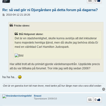
0
Re: så vad gör ni Djurgårdare på detta forum på dagarna?
I
2010-04-12 21:18:26
n
l
ä
Fricke skrev:
g
g
Blå Helgonet skrev:
Det är en stadshemlighet, skulle kunna avslöja att det inkluderar
hans majestets hemliga tjänst, men då skulle jag behöva döda Er
med en välriktad Carl Hamilton Judospark.
Har alltid trott att du primärt gjorde värdetransportrån. Upptäckte precis
att du var tillbaka på forumet. Tror inte jag sett dig sedan 2006?
ha ha ha...
-Det är en ganska kort tid man lever, med tanke på hur länge man ska vara död sedan
Snazzi
Tipsmästare 2009/10
0