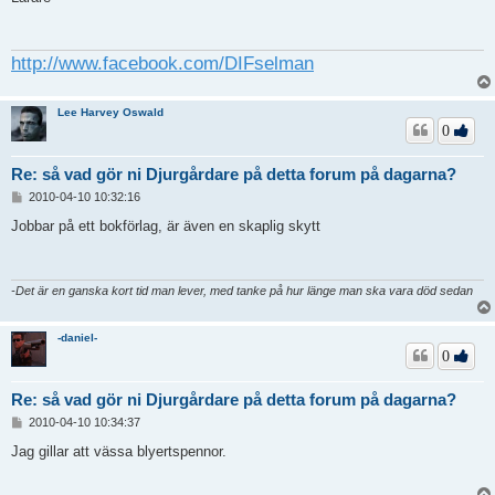
ä
g
g
http://www.facebook.com/DIFselman
Lee Harvey Oswald
0
Re: så vad gör ni Djurgårdare på detta forum på dagarna?
I
2010-04-10 10:32:16
n
l
Jobbar på ett bokförlag, är även en skaplig skytt
ä
g
g
-Det är en ganska kort tid man lever, med tanke på hur länge man ska vara död sedan
-daniel-
0
Re: så vad gör ni Djurgårdare på detta forum på dagarna?
I
2010-04-10 10:34:37
n
l
Jag gillar att vässa blyertspennor.
ä
g
g