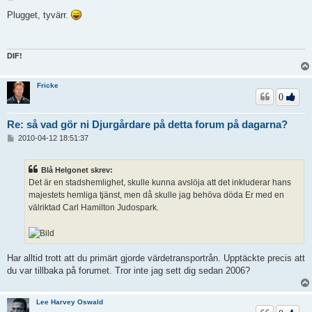
n
l
Plugget, tyvärr.
ä
g
g
DIF!
Fricke
0
Re: så vad gör ni Djurgårdare på detta forum på dagarna?
I
2010-04-12 18:51:37
n
l
ä
Blå Helgonet skrev:
g
Det är en stadshemlighet, skulle kunna avslöja att det inkluderar hans
g
majestets hemliga tjänst, men då skulle jag behöva döda Er med en
välriktad Carl Hamilton Judospark.
Har alltid trott att du primärt gjorde värdetransportrån. Upptäckte precis att
du var tillbaka på forumet. Tror inte jag sett dig sedan 2006?
Lee Harvey Oswald