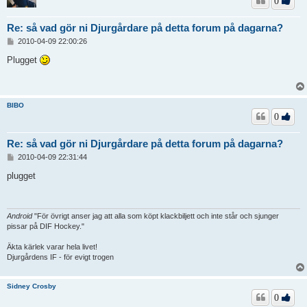
0
Re: så vad gör ni Djurgårdare på detta forum på dagarna?
I
2010-04-09 22:00:26
n
l
Plugget
ä
g
g
BIBO
0
Re: så vad gör ni Djurgårdare på detta forum på dagarna?
I
2010-04-09 22:31:44
n
l
plugget
ä
g
g
Android
"För övrigt anser jag att alla som köpt klackbiljett och inte står och sjunger
pissar på DIF Hockey."
Äkta kärlek varar hela livet!
Djurgårdens IF - för evigt trogen
Sidney Crosby
0