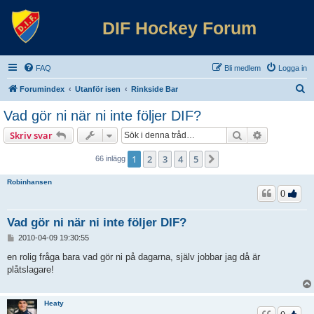
DIF Hockey Forum
FAQ
Bli medlem
Logga in
S
Forumindex
Utanför isen
Rinkside Bar
ö
Vad gör ni när ni inte följer DIF?
k
Sök
Avancerad 
Skriv svar
1
2
3
4
5
Nästa
66 inlägg
Robinhansen
0
Vad gör ni när ni inte följer DIF?
I
2010-04-09 19:30:55
n
l
en rolig fråga bara vad gör ni på dagarna, själv jobbar jag då är
ä
plåtslagare!
g
g
Heaty