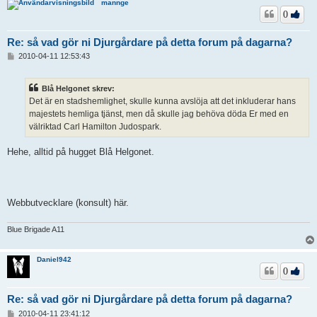
mannge
0
Re: så vad gör ni Djurgårdare på detta forum på dagarna?
I
2010-04-11 12:53:43
n
l
ä
Blå Helgonet skrev:
g
Det är en stadshemlighet, skulle kunna avslöja att det inkluderar hans
g
majestets hemliga tjänst, men då skulle jag behöva döda Er med en
välriktad Carl Hamilton Judospark.
Hehe, alltid på hugget Blå Helgonet.
Webbutvecklare (konsult) här.
Blue Brigade A11
Daniel942
0
Re: så vad gör ni Djurgårdare på detta forum på dagarna?
I
2010-04-11 23:41:12