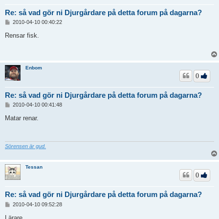
Re: så vad gör ni Djurgårdare på detta forum på dagarna?
I
2010-04-10 00:40:22
n
l
Rensar fisk.
ä
g
g
Enbom
0
Re: så vad gör ni Djurgårdare på detta forum på dagarna?
I
2010-04-10 00:41:48
n
l
Matar renar.
ä
g
g
Sörensen är gud.
Tessan
0
Re: så vad gör ni Djurgårdare på detta forum på dagarna?
I
2010-04-10 09:52:28
n
l
Lärare