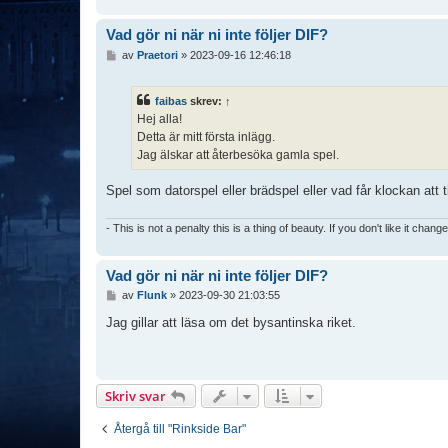
Vad gör ni när ni inte följer DIF?
I
av
Praetori
»
2023-09-16 12:46:18
n
l
ä
faibas
skrev:
↑
g
Hej alla!
g
Detta är mitt första inlägg.
Jag älskar att återbesöka gamla spel.
Spel som datorspel eller brädspel eller vad får klockan att 
- This is not a penalty this is a thing of beauty. If you don't like it chang
Vad gör ni när ni inte följer DIF?
I
av
Flunk
»
2023-09-30 21:03:55
n
l
Jag gillar att läsa om det bysantinska riket.
ä
g
g
Skriv svar
Återgå till "Rinkside Bar"