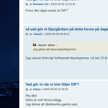
I
av
Donkels-3.0
»
2023-03-30 12:19:35
n
l
Finns det något annat än DIF?
ä
g
g
så vad gör ni Djurgårdare på detta forum på dag
I
av
-daniel-
»
2023-04-05 09:33:11
n
l
ä
-daniel-
skrev:
↑
g
Jag gillar att vässa blyertspennor.
g
Jag vässar förövrigt fortfarande blyertspennor, så här 13 år 
Vad gör ni när ni inte följer DIF?
I
av
faibas
»
2023-09-05 10:39:35
n
l
Hej alla!
ä
Detta är mitt första inlägg.
g
Jag älskar att återbesöka gamla spel.
g