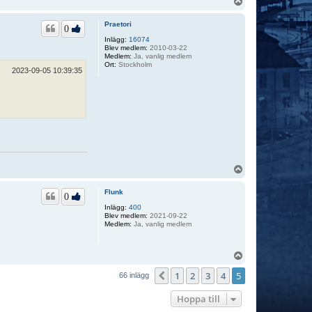
U
k
p
t
p
a
Praetori
0
f
a
Inlägg:
16074
i
Blev medlem:
2010-03-22
b
Medlem:
Ja, vanlig medlem
a
Ort:
Stockholm
2023-09-05 10:39:35
s
U
p
p
Flunk
0
Inlägg:
400
Blev medlem:
2021-09-22
Medlem:
Ja, vanlig medlem
U
p
1
2
3
4
5
p
Föregående
66 inlägg
Hoppa till