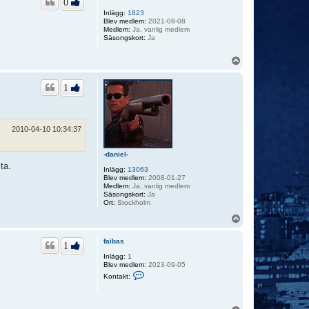
0
Inlägg:
1823
Blev medlem:
2021-09-08
Medlem:
Ja, vanlig medlem
Säsongskort:
Ja
U
p
p
1
2010-04-10 10:34:37
-daniel-
ta.
Inlägg:
13063
Blev medlem:
2008-01-27
Medlem:
Ja, vanlig medlem
Säsongskort:
Ja
Ort:
Stockholm
U
p
p
faibas
1
Inlägg:
1
Blev medlem:
2023-09-05
K
Kontakt:
o
n
t
a