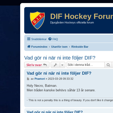
DIF Hockey Foru
Djurgården Hockeys officiella forum
Snabblänkar
FAQ
Forumindex
Utanför isen
Rinkside Bar
Vad gör ni när ni inte följer DIF?
S
Skriv svar
Vad gör ni när ni inte följer DIF?
I
av
Praetori
»
2023-03-28 09:33:32
n
l
Holy Necro, Batman.
ä
Men tråden kanske behövs såhär 13 år senare.
g
g
- This is not a penalty this is a thing of beauty. If you don't like it chang
Vad gör ni när ni inte följer DIF?