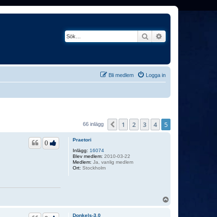
Sök
Avancerad söknin
Bli medlem
Logga in
1
2
3
4
5
Föregående
66 inlägg
Praetori
0
Inlägg:
16074
Blev medlem:
2010-03-22
Medlem:
Ja, vanlig medlem
Ort:
Stockholm
U
p
p
Donkels-3.0