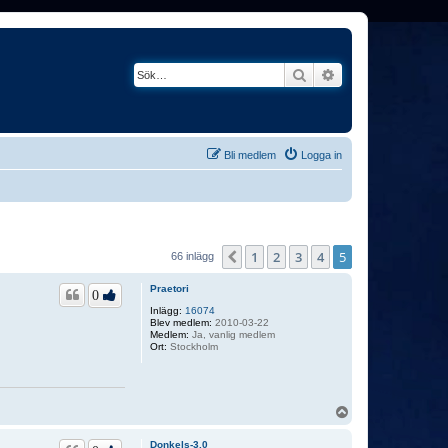
Sök
Avancerad söknin
Bli medlem
Logga in
1
2
3
4
5
Föregående
66 inlägg
Praetori
0
Inlägg:
16074
Blev medlem:
2010-03-22
Medlem:
Ja, vanlig medlem
Ort:
Stockholm
U
p
p
Donkels-3.0