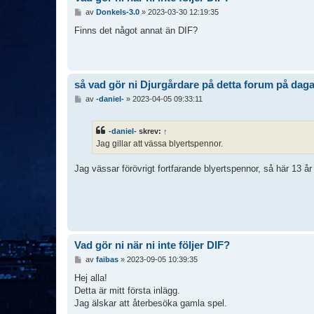
I
av
Donkels-3.0
»
2023-03-30 12:19:35
n
l
Finns det något annat än DIF?
ä
g
g
så vad gör ni Djurgårdare på detta forum på dag
I
av
-daniel-
»
2023-04-05 09:33:11
n
l
ä
-daniel-
skrev:
↑
g
Jag gillar att vässa blyertspennor.
g
Jag vässar förövrigt fortfarande blyertspennor, så här 13 år 
Vad gör ni när ni inte följer DIF?
I
av
faibas
»
2023-09-05 10:39:35
n
l
Hej alla!
ä
Detta är mitt första inlägg.
g
Jag älskar att återbesöka gamla spel.
g