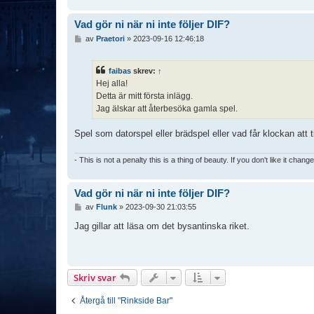
Vad gör ni när ni inte följer DIF?
I
av
Praetori
»
2023-09-16 12:46:18
n
l
ä
faibas
skrev:
↑
g
Hej alla!
g
Detta är mitt första inlägg.
Jag älskar att återbesöka gamla spel.
Spel som datorspel eller brädspel eller vad får klockan att 
- This is not a penalty this is a thing of beauty. If you don't like it chang
Vad gör ni när ni inte följer DIF?
I
av
Flunk
»
2023-09-30 21:03:55
n
l
Jag gillar att läsa om det bysantinska riket.
ä
g
g
Skriv svar
Återgå till "Rinkside Bar"