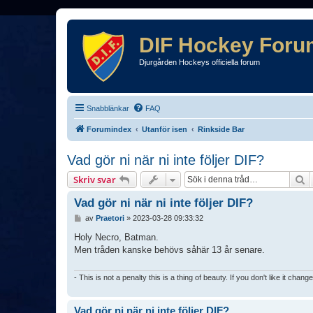
DIF Hockey Foru
Djurgården Hockeys officiella forum
Snabblänkar
FAQ
Forumindex
Utanför isen
Rinkside Bar
Vad gör ni när ni inte följer DIF?
S
Skriv svar
Vad gör ni när ni inte följer DIF?
I
av
Praetori
»
2023-03-28 09:33:32
n
l
Holy Necro, Batman.
ä
Men tråden kanske behövs såhär 13 år senare.
g
g
- This is not a penalty this is a thing of beauty. If you don't like it chang
Vad gör ni när ni inte följer DIF?