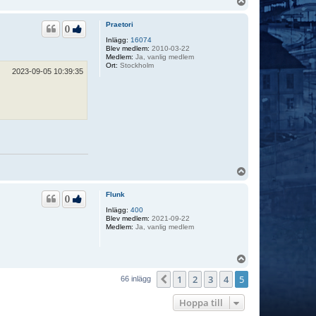
U
k
p
t
p
a
Praetori
0
f
a
Inlägg:
16074
i
Blev medlem:
2010-03-22
b
Medlem:
Ja, vanlig medlem
a
Ort:
Stockholm
2023-09-05 10:39:35
s
U
p
p
Flunk
0
Inlägg:
400
Blev medlem:
2021-09-22
Medlem:
Ja, vanlig medlem
U
p
1
2
3
4
5
p
Föregående
66 inlägg
Hoppa till