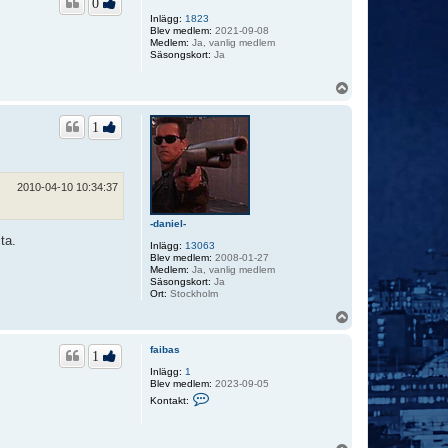
0
Inlägg:
1823
Blev medlem:
2021-09-08
Medlem:
Ja, vanlig medlem
Säsongskort:
Ja
U
p
p
1
2010-04-10 10:34:37
-daniel-
ta.
Inlägg:
13063
Blev medlem:
2008-01-27
Medlem:
Ja, vanlig medlem
Säsongskort:
Ja
Ort:
Stockholm
U
p
p
faibas
1
Inlägg:
1
Blev medlem:
2023-09-05
K
Kontakt:
o
n
t
a