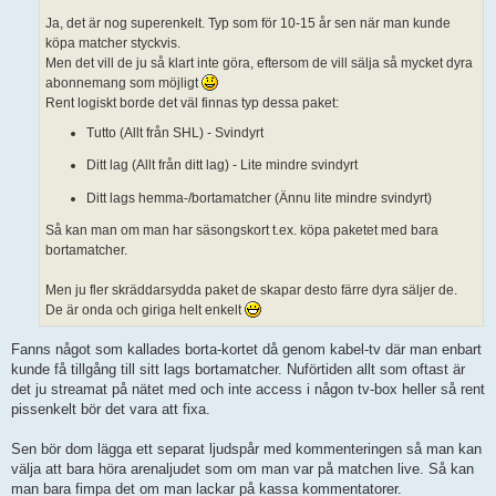
Ja, det är nog superenkelt. Typ som för 10-15 år sen när man kunde
köpa matcher styckvis.
Men det vill de ju så klart inte göra, eftersom de vill sälja så mycket dyra
abonnemang som möjligt
Rent logiskt borde det väl finnas typ dessa paket:
Tutto (Allt från SHL) - Svindyrt
Ditt lag (Allt från ditt lag) - Lite mindre svindyrt
Ditt lags hemma-/bortamatcher (Ännu lite mindre svindyrt)
Så kan man om man har säsongskort t.ex. köpa paketet med bara
bortamatcher.
Men ju fler skräddarsydda paket de skapar desto färre dyra säljer de.
De är onda och giriga helt enkelt
Fanns något som kallades borta-kortet då genom kabel-tv där man enbart
kunde få tillgång till sitt lags bortamatcher. Nuförtiden allt som oftast är
det ju streamat på nätet med och inte access i någon tv-box heller så rent
pissenkelt bör det vara att fixa.
Sen bör dom lägga ett separat ljudspår med kommenteringen så man kan
välja att bara höra arenaljudet som om man var på matchen live. Så kan
man bara fimpa det om man lackar på kassa kommentatorer.