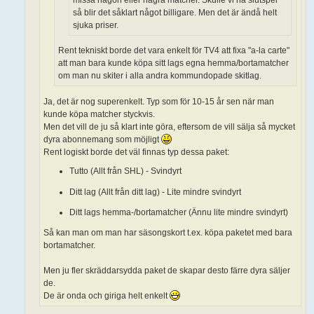
så blir det såklart något billigare. Men det är ändå helt
sjuka priser.
Rent tekniskt borde det vara enkelt för TV4 att fixa "a-la carte"
att man bara kunde köpa sitt lags egna hemma/bortamatcher
om man nu skiter i alla andra kommundopade skitlag.
Ja, det är nog superenkelt. Typ som för 10-15 år sen när man
kunde köpa matcher styckvis.
Men det vill de ju så klart inte göra, eftersom de vill sälja så mycket
dyra abonnemang som möjligt
Rent logiskt borde det väl finnas typ dessa paket:
Tutto (Allt från SHL) - Svindyrt
Ditt lag (Allt från ditt lag) - Lite mindre svindyrt
Ditt lags hemma-/bortamatcher (Ännu lite mindre svindyrt)
Så kan man om man har säsongskort t.ex. köpa paketet med bara
bortamatcher.
Men ju fler skräddarsydda paket de skapar desto färre dyra säljer
de.
De är onda och giriga helt enkelt