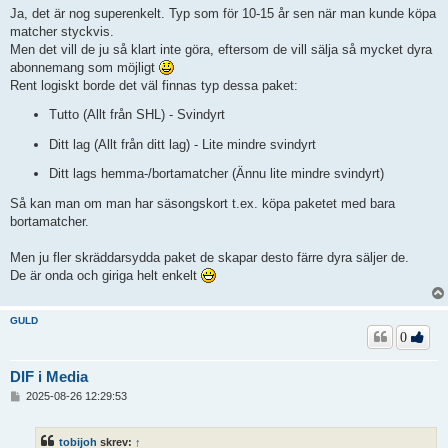
Ja, det är nog superenkelt. Typ som för 10-15 år sen när man kunde köpa
matcher styckvis.
Men det vill de ju så klart inte göra, eftersom de vill sälja så mycket dyra
abonnemang som möjligt
Rent logiskt borde det väl finnas typ dessa paket:
Tutto (Allt från SHL) - Svindyrt
Ditt lag (Allt från ditt lag) - Lite mindre svindyrt
Ditt lags hemma-/bortamatcher (Ännu lite mindre svindyrt)
Så kan man om man har säsongskort t.ex. köpa paketet med bara
bortamatcher.
Men ju fler skräddarsydda paket de skapar desto färre dyra säljer de.
De är onda och giriga helt enkelt
GULD
0
DIF i Media
I
2025-08-26 12:29:53
n
l
ä
tobijoh
skrev:
↑
g