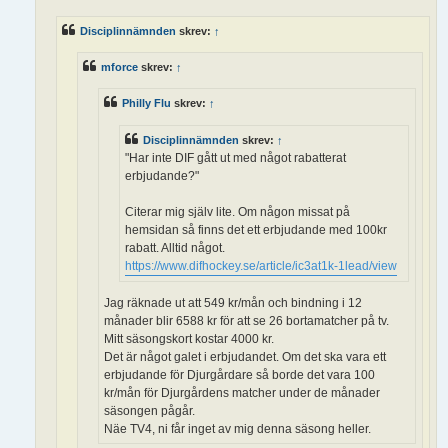
g
Disciplinnämnden
skrev:
↑
mforce
skrev:
↑
Philly Flu
skrev:
↑
Disciplinnämnden
skrev:
↑
"Har inte DIF gått ut med något rabatterat
erbjudande?"
Citerar mig själv lite. Om någon missat på
hemsidan så finns det ett erbjudande med 100kr
rabatt. Alltid något.
https://www.difhockey.se/article/ic3at1k-1lead/view
Jag räknade ut att 549 kr/mån och bindning i 12
månader blir 6588 kr för att se 26 bortamatcher på tv.
Mitt säsongskort kostar 4000 kr.
Det är något galet i erbjudandet. Om det ska vara ett
erbjudande för Djurgårdare så borde det vara 100
kr/mån för Djurgårdens matcher under de månader
säsongen pågår.
Näe TV4, ni får inget av mig denna säsong heller.