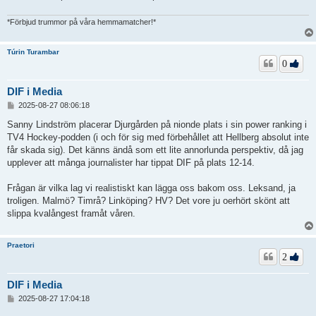
*Förbjud trummor på våra hemmamatcher!*
Túrin Turambar
0
DIF i Media
I
2025-08-27 08:06:18
n
l
Sanny Lindström placerar Djurgården på nionde plats i sin power ranking i
ä
TV4 Hockey-podden (i och för sig med förbehållet att Hellberg absolut inte
g
får skada sig). Det känns ändå som ett lite annorlunda perspektiv, då jag
g
upplever att många journalister har tippat DIF på plats 12-14.
Frågan är vilka lag vi realistiskt kan lägga oss bakom oss. Leksand, ja
troligen. Malmö? Timrå? Linköping? HV? Det vore ju oerhört skönt att
slippa kvalångest framåt våren.
Praetori
2
DIF i Media
I
2025-08-27 17:04:18
n