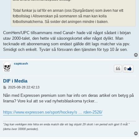
Total funkar ju iaf för en annan (oss Djurgårdare) som även har ett
fotbollslag i Allsvenskan på sommaren så man kan kolla
fotbollsmatcherna. Så svider det aningen mindre i baken.
ComHem/UPC tillsammans med Canal+ hade väl något sådant i början
utav 2000-talet, den hette väl säsongskortet eller något dylikt. Man
tecknade ett abonnemang som endast gällde ditt lags matcher via ppv.
Smidigt och enkelt. Tyvärr så försvann den tjänsten för typ 10 år sen.
captcash
0
DIF i Media
I
2025-08-28 22:42:13
n
l
Nån med Expressen premium som har info om deras artikel om betyg på
ä
lirarna? Vore kul att se vad nyhetsblaskorna tycker...
g
g
https://www.expressen.se/sport/hockey/s ... rden-2526/
"Jag kan verkligen inte hitta en enda match där ett lag skjutit 29 skott i en period och gjort 0 mål."
(detta över 33000 perioder).