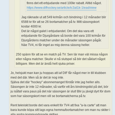
finns det ett erbjudande med 100kr rabatt. Alltid något.
https://www.difhockey.se/article/ic3at1k-1lead/view
Jag räknade ut att 549 kr/mån och bindning i 12 månader blir
6588 kr för att se 26 bortamatcher på tv. Mitt säsongskort
kostar 4000 kr.
Det är något galet i erbjudandet. Om det ska vara ett
erbjudande för Djurgårdare så borde det vara 100 kr/mån för
Djurgårdens matcher under de månader säsongen pågår.
Näe TV4, ni får inget av mig denna säsong heller.
250 spänn för att se en match på TV. Sen lär man väl missa någon
eller några matcher. Skulle vi nå slutspel så blir det såklart något
billigare. Men det är ändå helt sjuka priser.
Jo, helsjukt man kan ju hoppas att iaf DIF får något mer in till klubben
med det där. Men så är det är nog inte.
Själva det där "hockey" abonnemanget förstår inte jag heller alls.
Säsongen är inte 12 månader, så varför ett års bindningstid på det, bör
ju isåfall vara paus på det när säsongen är slut! Blir ju jävigt dyrt för dom
som har säsongskort men vill se bortamatcherna på tv.
Rent tekniskt borde det vara enkelt för TV4 att fixa "a-la carte" att man
bara kunde köpa sitt lags egna hemma/bortamatcher om man nu skiter i
alla andra kommundopade skitlag.