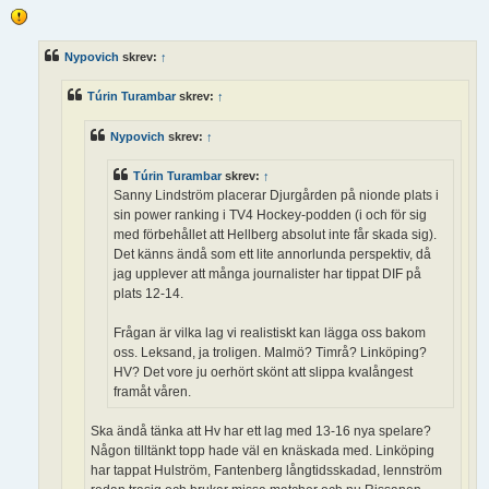
n
l
ä
g
Nypovich
skrev:
↑
g
Túrin Turambar
skrev:
↑
Nypovich
skrev:
↑
Túrin Turambar
skrev:
↑
Sanny Lindström placerar Djurgården på nionde plats i
sin power ranking i TV4 Hockey-podden (i och för sig
med förbehållet att Hellberg absolut inte får skada sig).
Det känns ändå som ett lite annorlunda perspektiv, då
jag upplever att många journalister har tippat DIF på
plats 12-14.
Frågan är vilka lag vi realistiskt kan lägga oss bakom
oss. Leksand, ja troligen. Malmö? Timrå? Linköping?
HV? Det vore ju oerhört skönt att slippa kvalångest
framåt våren.
Ska ändå tänka att Hv har ett lag med 13-16 nya spelare?
Någon tilltänkt topp hade väl en knäskada med. Linköping
har tappat Hulström, Fantenberg långtidsskadad, lennström