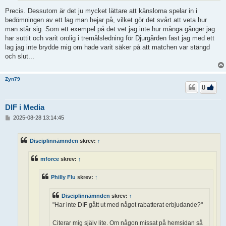
Precis. Dessutom är det ju mycket lättare att känslorna spelar in i
bedömningen av ett lag man hejar på, vilket gör det svårt att veta hur
man står sig. Som ett exempel på det vet jag inte hur många gånger jag
har suttit och varit orolig i tremålsledning för Djurgården fast jag med ett
lag jag inte brydde mig om hade varit säker på att matchen var stängd
och slut...
Zyn79
0
DIF i Media
I
2025-08-28 13:14:45
n
l
ä
Disciplinnämnden
skrev:
↑
g
g
mforce
skrev:
↑
Philly Flu
skrev:
↑
Disciplinnämnden
skrev:
↑
"Har inte DIF gått ut med något rabatterat erbjudande?"
Citerar mig själv lite. Om någon missat på hemsidan så