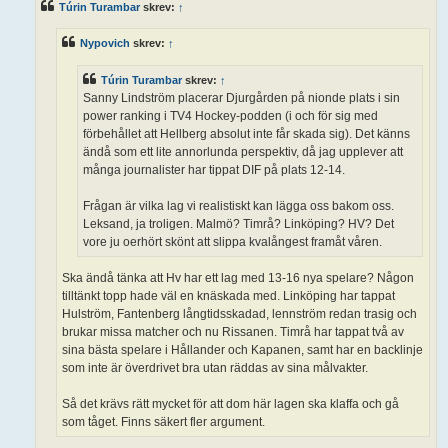
Túrin Turambar
skrev:
↑
g
g
Nypovich
skrev:
↑
Túrin Turambar
skrev:
↑
Sanny Lindström placerar Djurgården på nionde plats i sin
power ranking i TV4 Hockey-podden (i och för sig med
förbehållet att Hellberg absolut inte får skada sig). Det känns
ändå som ett lite annorlunda perspektiv, då jag upplever att
många journalister har tippat DIF på plats 12-14.
Frågan är vilka lag vi realistiskt kan lägga oss bakom oss.
Leksand, ja troligen. Malmö? Timrå? Linköping? HV? Det
vore ju oerhört skönt att slippa kvalångest framåt våren.
Ska ändå tänka att Hv har ett lag med 13-16 nya spelare? Någon
tilltänkt topp hade väl en knäskada med. Linköping har tappat
Hulström, Fantenberg långtidsskadad, lennström redan trasig och
brukar missa matcher och nu Rissanen. Timrå har tappat två av
sina bästa spelare i Hållander och Kapanen, samt har en backlinje
som inte är överdrivet bra utan räddas av sina målvakter.
Så det krävs rätt mycket för att dom här lagen ska klaffa och gå
som tåget. Finns säkert fler argument.