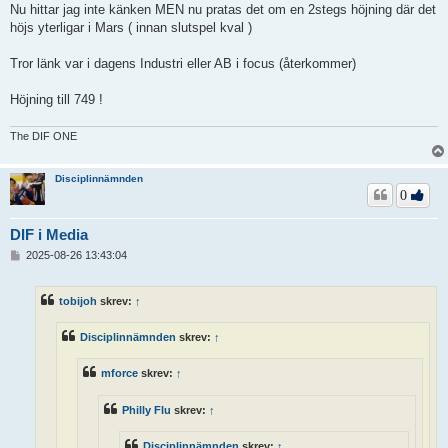
Nu hittar jag inte känken MEN nu pratas det om en 2stegs höjning där det
höjs yterligar i Mars ( innan slutspel kval )
Tror länk var i dagens Industri eller AB i focus (återkommer)
Höjning till 749 !
The DIF ONE
Disciplinnämnden
0
DIF i Media
I
2025-08-26 13:43:04
n
l
ä
tobijoh
skrev:
↑
g
g
Disciplinnämnden
skrev:
↑
mforce
skrev:
↑
Philly Flu
skrev:
↑
Disciplinnämnden
skrev:
↑