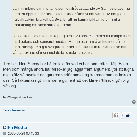
Ja, mitt inlägg var inte tänkt som ett ifrågasättande av Sannys placering
utan en öppning för diskussion. Under åren vi har varit i HA har jag inte
haft tillräckligt bra koll på SHL för att nu kunna bilda mig en rimlig
uppfattning om styrkeförhållandena.
Ja, det känns som att Linköping och HV kanske kommer att kämpa mest
med balans och samspel, medan Malmö och Timrå är lite mer pålitliga
men trubbigare p g a svagare trupper. Det ska bli intressant att se hur
vårt lagbygge står sig mot detta, särskilt backsidan.
Tror helt klart Sanny har bättre koll än vad vi har, som oftast följt Ha ja.
Men som många andra här försöker jag lägga fram argument (för att lugna
mig själv så mycket det går) om varför andra lag kommer hamna bakom
oss. Så faktamässigt finns det argument att det blir en ”tillräckligt” rolig
säsong.
In Wikegård we trust!
Túrin Turambar
0
DIF i Media
I
2025-08-28 08:43:33