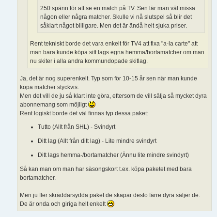
250 spänn för att se en match på TV. Sen lär man väl missa
någon eller några matcher. Skulle vi nå slutspel så blir det
såklart något billigare. Men det är ändå helt sjuka priser.
Rent tekniskt borde det vara enkelt för TV4 att fixa "a-la carte" att
man bara kunde köpa sitt lags egna hemma/bortamatcher om man
nu skiter i alla andra kommundopade skitlag.
Ja, det är nog superenkelt. Typ som för 10-15 år sen när man kunde
köpa matcher styckvis.
Men det vill de ju så klart inte göra, eftersom de vill sälja så mycket dyra
abonnemang som möjligt
Rent logiskt borde det väl finnas typ dessa paket:
Tutto (Allt från SHL) - Svindyrt
Ditt lag (Allt från ditt lag) - Lite mindre svindyrt
Ditt lags hemma-/bortamatcher (Ännu lite mindre svindyrt)
Så kan man om man har säsongskort t.ex. köpa paketet med bara
bortamatcher.
Men ju fler skräddarsydda paket de skapar desto färre dyra säljer de.
De är onda och giriga helt enkelt