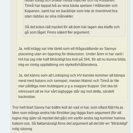
redan trasig och brukar missa matcher och nu Rissanen.
Timrå har tappat två av sina bästa spelare i Hållander och
Kapanen, samt har en backlinje som inte är överdrivet bra
utan räddas av sina målvakter.
Så det krävs rätt mycket för att dom här lagen ska klaffa och
gå som tåget. Finns säkert fler argument.
Ja, mitt inlägg var inte tänkt som ett ifrågasättande av Sannys
placering utan en öppning för diskussion. Under åren vi har varit i
HA har jag inte haft tillräckligt bra koll på SHL för att nu kunna bilda
mig en rimlig uppfattning om styrkeförhållandena.
Ja, det känns som att Linköping och HV kanske kommer att kämpa
mest med balans och samspel, medan Malmö och Timrå är lite
mer pålitliga men trubbigare p g a svagare trupper. Det ska bli
intressant att se hur vårt lagbygge står sig mot detta, särskilt
backsidan.
Tror helt klart Sanny har bättre koll än vad vi har, som oftast följt Ha ja.
Men som många andra här försöker jag lägga fram argument (för att
lugna mig själv så mycket det går) om varför andra lag kommer hamna
bakom oss. Så faktamässigt finns det argument att det blir en ”tillräckligt”
rolig säsong.