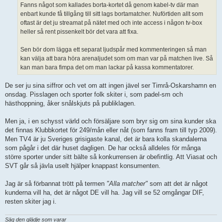
Fanns något som kallades borta-kortet då genom kabel-tv där man
enbart kunde få tillgång till sitt lags bortamatcher. Nuförtiden allt som
oftast är det ju streamat på nätet med och inte access i någon tv-box
heller så rent pissenkelt bör det vara att fixa.
Sen bör dom lägga ett separat ljudspår med kommenteringen så man
kan välja att bara höra arenaljudet som om man var på matchen live. Så
kan man bara fimpa det om man lackar på kassa kommentatorer.
De ser ju sina siffror och vet om att ingen jävel ser Timrå-Oskarshamn en
onsdag. Pisslagen och sporter folk skiter i, som padel-sm och
hästhoppning, åker snålskjuts på publiklagen.
Men ja, i en schysst värld och försäljare som bryr sig om sina kunder ska
det finnas Klubbkortet för 249/mån eller nåt (som fanns fram till typ 2009).
Men TV4 är ju Sveriges grisigaste kanal, det är bara kolla skandalerna
som pågår i det där huset dagligen. De har också alldeles för många
större sporter under sitt bälte så konkurrensen är obefintlig. Att Viasat och
SVT går så jävla uselt hjälper knappast konsumenten.
Jag är så förbannat trött på termen
"Alla matcher"
som att det är något
kunderna vill ha, det är något DE vill ha. Jag vill se 52 omgångar DIF,
resten skiter jag i.
Säg den glädje som varar