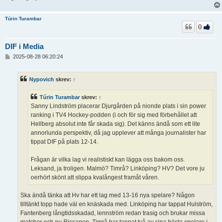
Túrin Turambar
0
DIF i Media
I
2025-08-28 06:20:24
n
l
ä
Nypovich
skrev:
↑
g
g
Túrin Turambar
skrev:
↑
Sanny Lindström placerar Djurgården på nionde plats i sin power
ranking i TV4 Hockey-podden (i och för sig med förbehållet att
Hellberg absolut inte får skada sig). Det känns ändå som ett lite
annorlunda perspektiv, då jag upplever att många journalister har
tippat DIF på plats 12-14.
Frågan är vilka lag vi realistiskt kan lägga oss bakom oss.
Leksand, ja troligen. Malmö? Timrå? Linköping? HV? Det vore ju
oerhört skönt att slippa kvalångest framåt våren.
Ska ändå tänka att Hv har ett lag med 13-16 nya spelare? Någon
tilltänkt topp hade väl en knäskada med. Linköping har tappat Hulström,
Fantenberg långtidsskadad, lennström redan trasig och brukar missa