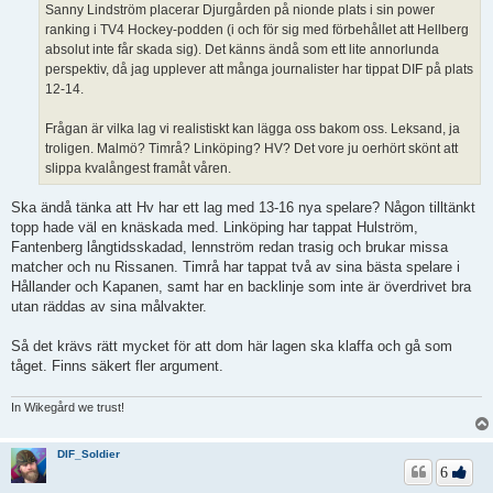
Sanny Lindström placerar Djurgården på nionde plats i sin power
g
ranking i TV4 Hockey-podden (i och för sig med förbehållet att Hellberg
absolut inte får skada sig). Det känns ändå som ett lite annorlunda
perspektiv, då jag upplever att många journalister har tippat DIF på plats
12-14.
Frågan är vilka lag vi realistiskt kan lägga oss bakom oss. Leksand, ja
troligen. Malmö? Timrå? Linköping? HV? Det vore ju oerhört skönt att
slippa kvalångest framåt våren.
Ska ändå tänka att Hv har ett lag med 13-16 nya spelare? Någon tilltänkt
topp hade väl en knäskada med. Linköping har tappat Hulström,
Fantenberg långtidsskadad, lennström redan trasig och brukar missa
matcher och nu Rissanen. Timrå har tappat två av sina bästa spelare i
Hållander och Kapanen, samt har en backlinje som inte är överdrivet bra
utan räddas av sina målvakter.
Så det krävs rätt mycket för att dom här lagen ska klaffa och gå som
tåget. Finns säkert fler argument.
In Wikegård we trust!
DIF_Soldier
6