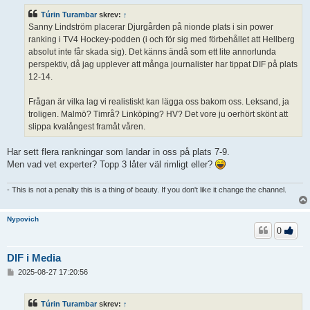
l
ä
Túrin Turambar
skrev:
↑
g
Sanny Lindström placerar Djurgården på nionde plats i sin power
g
ranking i TV4 Hockey-podden (i och för sig med förbehållet att Hellberg
absolut inte får skada sig). Det känns ändå som ett lite annorlunda
perspektiv, då jag upplever att många journalister har tippat DIF på plats
12-14.
Frågan är vilka lag vi realistiskt kan lägga oss bakom oss. Leksand, ja
troligen. Malmö? Timrå? Linköping? HV? Det vore ju oerhört skönt att
slippa kvalångest framåt våren.
Har sett flera rankningar som landar in oss på plats 7-9.
Men vad vet experter? Topp 3 låter väl rimligt eller?
- This is not a penalty this is a thing of beauty. If you don't like it change the channel.
Nypovich
0
DIF i Media
I
2025-08-27 17:20:56
n
l
ä
Túrin Turambar
skrev:
↑
g