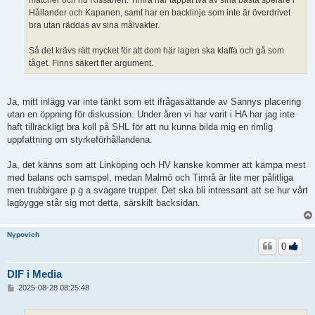
matcher och nu Rissanen. Timrå har tappat två av sina bästa spelare i
Hållander och Kapanen, samt har en backlinje som inte är överdrivet
bra utan räddas av sina målvakter.
Så det krävs rätt mycket för att dom här lagen ska klaffa och gå som
tåget. Finns säkert fler argument.
Ja, mitt inlägg var inte tänkt som ett ifrågasättande av Sannys placering
utan en öppning för diskussion. Under åren vi har varit i HA har jag inte
haft tillräckligt bra koll på SHL för att nu kunna bilda mig en rimlig
uppfattning om styrkeförhållandena.
Ja, det känns som att Linköping och HV kanske kommer att kämpa mest
med balans och samspel, medan Malmö och Timrå är lite mer pålitliga
men trubbigare p g a svagare trupper. Det ska bli intressant att se hur vårt
lagbygge står sig mot detta, särskilt backsidan.
Nypovich
0
DIF i Media
I
2025-08-28 08:25:48
n
l
ä