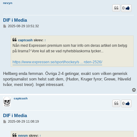
nevyn
0
DIF i Media
I
2025-08-29 10:51:32
n
l
ä
captcash
skrev:
↑
g
Nån med Expressen premium som har info om deras artikel om betyg
g
på lirarna? Vore kul att se vad nyhetsblaskorna tycker...
https://www.expressen.se/sport/hockey/s ... rden-2526/
Hellberg enda femman. Övriga 2-4 getingar, exakt som vilken generisk
sportjournalist som helst satt dem, (Hudon, Kruger fyror; Grewe, Hävelid
tvåor, mest treor). Inget intressant.
captcash
0
DIF i Media
I
2025-08-29 11:08:19
n
l
ä
nevyn
skrev:
↑