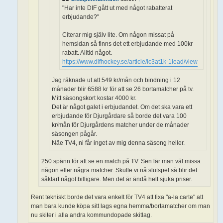
"Har inte DIF gått ut med något rabatterat
erbjudande?"
Citerar mig själv lite. Om någon missat på
hemsidan så finns det ett erbjudande med 100kr
rabatt. Alltid något.
https://www.difhockey.se/article/ic3at1k-1lead/view
Jag räknade ut att 549 kr/mån och bindning i 12
månader blir 6588 kr för att se 26 bortamatcher på tv.
Mitt säsongskort kostar 4000 kr.
Det är något galet i erbjudandet. Om det ska vara ett
erbjudande för Djurgårdare så borde det vara 100
kr/mån för Djurgårdens matcher under de månader
säsongen pågår.
Näe TV4, ni får inget av mig denna säsong heller.
250 spänn för att se en match på TV. Sen lär man väl missa
någon eller några matcher. Skulle vi nå slutspel så blir det
såklart något billigare. Men det är ändå helt sjuka priser.
Rent tekniskt borde det vara enkelt för TV4 att fixa "a-la carte" att
man bara kunde köpa sitt lags egna hemma/bortamatcher om man
nu skiter i alla andra kommundopade skitlag.