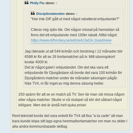
Philly Flu
skrev:
↑
Disciplinnämnden
skrev:
↑
"Har inte DIF gått ut med något rabatterat erbjudande?"
Citerar mig själv lite. Om någon missat på hemsidan så
finns det ett erbjudande med 100kr rabatt. Alltid något.
https://www.difhockey.se/article/ic3at1k-1lead/view
Jag räknade ut att 549 kr/mån och bindning i 12 månader blir
6588 kr för att se 26 bortamatcher på tv. Mitt säsongskort
kostar 4000 kr.
Det är något galet i erbjudandet. Om det ska vara ett
erbjudande för Djurgårdare så borde det vara 100 kr/mån för
Djurgårdens matcher under de månader säsongen pågår.
Näe TV4, ni får inget av mig denna säsong heller.
250 spänn för att se en match på TV. Sen lär man väl missa någon
eller några matcher. Skulle vi nå slutspel så blir det såklart något
billigare. Men det är ändå helt sjuka priser.
Rent tekniskt borde det vara enkelt för TV4 att fixa "a-la carte" att man
bara kunde köpa sitt lags egna hemma/bortamatcher om man nu skiter i
alla andra kommundopade skitlag.