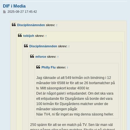
DIF i Media
I
2025-08-27 17:45:42
n
l
ä
Disciplinnämnden
skrev:
↑
g
g
tobijoh
skrev:
↑
Disciplinnämnden
skrev:
↑
mforce
skrev:
↑
Philly Flu
skrev:
↑
Jag räknade ut att 549 kr/mån och bindning i 12
månader blir 6588 kr för att se 26 bortamatcher på
tv. Mitt säsongskort kostar 4000 kr.
Det är något galet i erbjudandet. Om det ska vara
ett erbjudande för Djurgårdare så borde det vara
100 kr/mån för Djurgårdens matcher under de
månader säsongen pågår.
Näe TV4, ni får inget av mig denna säsong heller.
250 spänn för att se en match på TV. Sen lär man väl
missa någon eller några matcher. Skulle vi nå slutspel