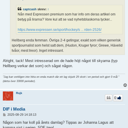
g
g
captcash
skrev:
↑
Nån med Expressen premium som har info om deras artikel om
betyg på lirarna? Vore kul att se vad nyhetsblaskorna tycker...
https://www.expressen.se/sport/hockey/s ... rden-2526/
Hellberg enda femman. Övriga 2-4 getingar, exakt som vilken generisk
sportjournalist som helst satt dem, (Hudon, Kruger fyror; Grewe, Hävelid
tvåor, mest treor). Inget intressant.
Alright, tack! Mest intresserad om de hade höjt något till skyarna (typ
Hellberg verkar det som) och sågat någon.
"Jag kan verkligen inte hitta en enda match där ett lag skjutit 29 skott i en period och gjort 0 mål."
(detta över 33000 perioder).
Rojk
0
DIF i Media
I
2025-08-29 14:18:13
n
l
Någon som har koll på årets damlag? Tippas av Johanna Lagus att
ä
komma sist i serien. SDE trea!