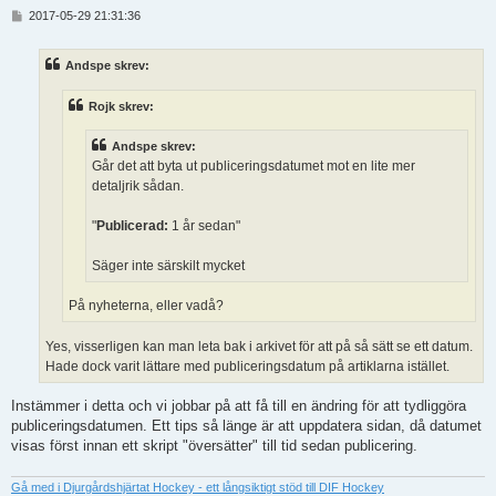
I
2017-05-29 21:31:36
n
l
ä
Andspe skrev:
g
g
Rojk skrev:
Andspe skrev:
Går det att byta ut publiceringsdatumet mot en lite mer
detaljrik sådan.
"
Publicerad:
1 år sedan"
Säger inte särskilt mycket
På nyheterna, eller vadå?
Yes, visserligen kan man leta bak i arkivet för att på så sätt se ett datum.
Hade dock varit lättare med publiceringsdatum på artiklarna istället.
Instämmer i detta och vi jobbar på att få till en ändring för att tydliggöra
publiceringsdatumen. Ett tips så länge är att uppdatera sidan, då datumet
visas först innan ett skript "översätter" till tid sedan publicering.
Gå med i Djurgårdshjärtat Hockey - ett långsiktigt stöd till DIF Hockey