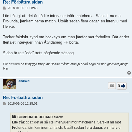
Re: Förbättra sidan
I
2018-01-06 11:58:43
n
l
Lite tråkigt att det är så lite intervjuer inför matcherna. Särskilt nu mot
ä
Frölunda, järnkaminerna match. Utsålt sedan flera dagar, en intervju med
g
Henke.
g
Tycker faktiskt synd om hockeyn om man jämför mot fotbollen. Där är det
flertalet intervjuer innan Åtvidaberg FF borta.
Sidan är rätt ”död” trots pågående säsong.
För att vara en felbyggd trupp av Bosse måste man ju ändå säga att han gjort det jävligt
bra.
android
0
Re: Förbättra sidan
I
2018-01-06 12:25:01
n
l
ä
BOMBOM BOUCHARD skrev:
g
Lite tråkigt att det är så lite intervjuer inför matcherna. Särskilt nu mot
g
Frölunda, järnkaminerna match. Utsålt sedan flera dagar, en intervju