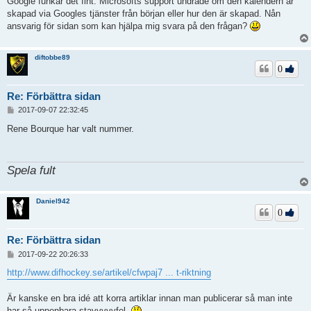
Google funkar det fint. Microsofts support undrade om den kalendern är
skapad via Googles tjänster från början eller hur den är skapad. Nån
ansvarig för sidan som kan hjälpa mig svara på den frågan?
diftobbe89
0
Re: Förbättra sidan
I
2017-09-07 22:32:45
n
l
Rene Bourque har valt nummer.
ä
g
g
Spela fult
Daniel942
0
Re: Förbättra sidan
I
2017-09-22 20:26:33
n
l
http://www.difhockey.se/artikel/cfwpaj7 ... t-riktning
ä
g
Är kanske en bra idé att korra artiklar innan man publicerar så man inte
g
har så uppenbara stavvvvvfel.