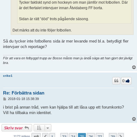
Tycker faktiskt synd om hockeyn om man jämför mot fotbollen. Där
är det flertalet intervjuer innan Åtvidaberg FF borta.
Sidan är rätt ”död” trots pågående säsong.
Det märks att du inte följer fotbollen.
Så du tycker inte fotbollens sida är mer levande med bl.a. betydligt fler
intervjuer och reportage?
För att vara en felbyggd trupp av Bosse måste man ju ändå säga att han gjort det jävligt
bra.
crike1
0
Re: Förbättra sidan
I
2018-01-18 15:38:39
n
l
i brist på annan tråd, vem kan hjälpa till att låsa upp ett forumkonto?
ä
Vill ha tillbaka min identitet.
g
g
Skriv svar
Sida
75
av
79
1
73
74
75
76
77
79
Föregående
Nästa
1172 inlägg
…
…