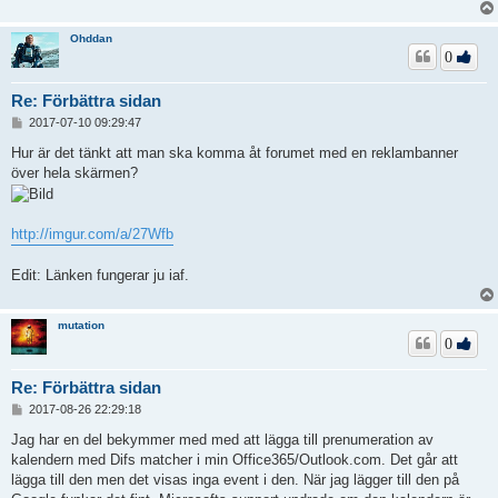
Ohddan
0
Re: Förbättra sidan
I
2017-07-10 09:29:47
n
l
Hur är det tänkt att man ska komma åt forumet med en reklambanner
ä
över hela skärmen?
g
g
http://imgur.com/a/27Wfb
Edit: Länken fungerar ju iaf.
mutation
0
Re: Förbättra sidan
I
2017-08-26 22:29:18
n
l
Jag har en del bekymmer med med att lägga till prenumeration av
ä
kalendern med Difs matcher i min Office365/Outlook.com. Det går att
g
lägga till den men det visas inga event i den. När jag lägger till den på
g