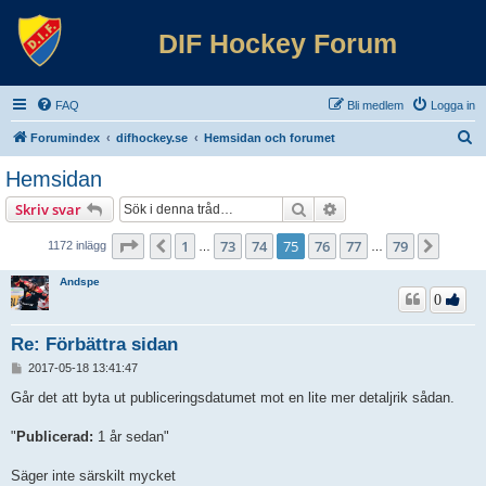
DIF Hockey Forum
FAQ
Bli medlem
Logga in
S
Forumindex
difhockey.se
Hemsidan och forumet
ö
Hemsidan
k
Sök
Avancerad sökning
Skriv svar
Sida
75
av
79
1
73
74
75
76
77
79
Föregående
Nästa
1172 inlägg
…
…
Andspe
0
Re: Förbättra sidan
I
2017-05-18 13:41:47
n
l
Går det att byta ut publiceringsdatumet mot en lite mer detaljrik sådan.
ä
g
"
Publicerad:
1 år sedan"
g
Säger inte särskilt mycket