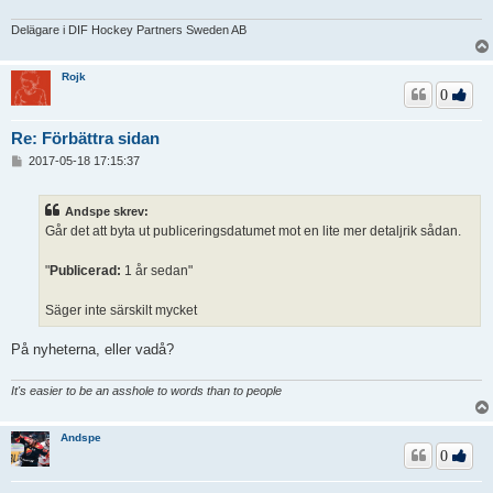
Delägare i DIF Hockey Partners Sweden AB
Rojk
0
Re: Förbättra sidan
I
2017-05-18 17:15:37
n
l
ä
Andspe skrev:
g
Går det att byta ut publiceringsdatumet mot en lite mer detaljrik sådan.
g
"
Publicerad:
1 år sedan"
Säger inte särskilt mycket
På nyheterna, eller vadå?
It's easier to be an asshole to words than to people
Andspe
0