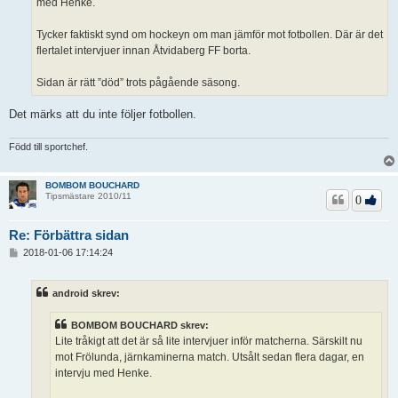
med Henke.
Tycker faktiskt synd om hockeyn om man jämför mot fotbollen. Där är det
flertalet intervjuer innan Åtvidaberg FF borta.
Sidan är rätt ”död” trots pågående säsong.
Det märks att du inte följer fotbollen.
Född till sportchef.
BOMBOM BOUCHARD
Tipsmästare 2010/11
0
Re: Förbättra sidan
I
2018-01-06 17:14:24
n
l
ä
android skrev:
g
g
BOMBOM BOUCHARD skrev:
Lite tråkigt att det är så lite intervjuer inför matcherna. Särskilt nu
mot Frölunda, järnkaminerna match. Utsålt sedan flera dagar, en
intervju med Henke.