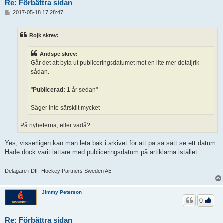
Re: Förbättra sidan
I
2017-05-18 17:28:47
n
l
ä
Rojk skrev:
g
g
Andspe skrev:
Går det att byta ut publiceringsdatumet mot en lite mer detaljrik
sådan.
"
Publicerad:
1 år sedan"
Säger inte särskilt mycket
På nyheterna, eller vadå?
Yes, visserligen kan man leta bak i arkivet för att på så sätt se ett datum.
Hade dock varit lättare med publiceringsdatum på artiklarna istället.
Delägare i DIF Hockey Partners Sweden AB
Jimmy Peterson
0
Re: Förbättra sidan