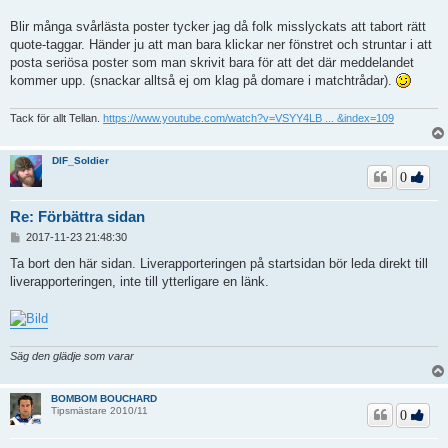
Blir många svårlästa poster tycker jag då folk misslyckats att tabort rätt
quote-taggar. Händer ju att man bara klickar ner fönstret och struntar i att
posta seriösa poster som man skrivit bara för att det där meddelandet
kommer upp. (snackar alltså ej om klag på domare i matchtrådar).
Tack för allt Tellan.
https://www.youtube.com/watch?v=VSYY4LB ... &index=109
DIF_Soldier
0
Re: Förbättra sidan
I
2017-11-23 21:48:30
n
l
Ta bort den här sidan. Liverapporteringen på startsidan bör leda direkt till
ä
liverapporteringen, inte till ytterligare en länk.
g
g
Säg den glädje som varar
BOMBOM BOUCHARD
Tipsmästare 2010/11
0