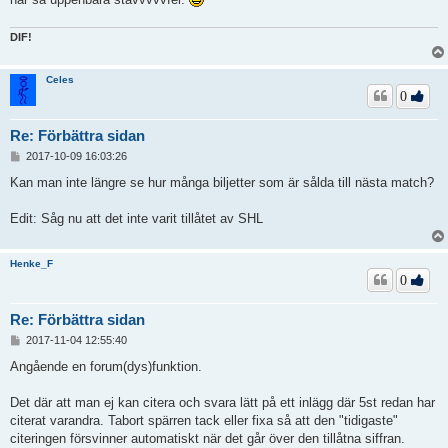
DIF!
Celes
0
Re: Förbättra sidan
I
2017-10-09 16:03:26
n
l
Kan man inte längre se hur många biljetter som är sålda till nästa match?
ä
g
Edit: Såg nu att det inte varit tillåtet av SHL
g
Henke_F
0
Re: Förbättra sidan
I
2017-11-04 12:55:40
n
l
Angående en forum(dys)funktion.
ä
g
Det där att man ej kan citera och svara lätt på ett inlägg där 5st redan har
g
citerat varandra. Tabort spärren tack eller fixa så att den "tidigaste"
citeringen försvinner automatiskt när det går över den tillåtna siffran.