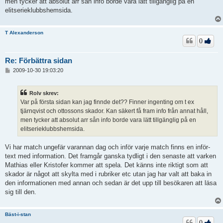
men tycker att absolut arr sån info borde vara lätt tillgänglig på en
g
elitserieklubbshemsida.
T Alexanderson
0
Re: Förbättra sidan
I
2009-10-30 19:03:20
n
l
ä
Rolv skrev:
g
Var på första sidan kan jag finnde det?? Finner ingenting om t ex
g
tjärnqvist och ottossons skador. Kan säkert få fram info från annat håll,
men tycker att absolut arr sån info borde vara lätt tillgänglig på en
elitserieklubbshemsida.
Vi har match ungefär varannan dag och inför varje match finns en inför-
text med information. Det framgår ganska tydligt i den senaste att varken
Mathias eller Kristofer kommer att spela. Det känns inte riktigt som att
skador är något att skylta med i rubriker etc utan jag har valt att baka in
den informationen med annan och sedan är det upp till besökaren att läsa
sig till den.
Bäst-i-stan
0