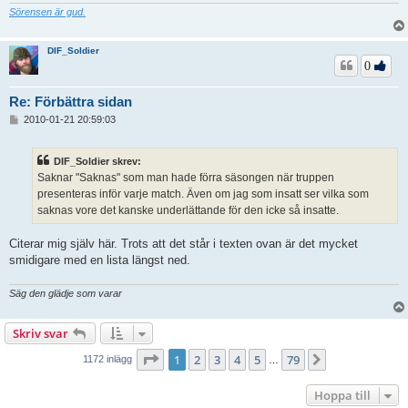
Sörensen är gud.
DIF_Soldier
0
Re: Förbättra sidan
I
2010-01-21 20:59:03
n
l
ä
DIF_Soldier skrev:
g
Saknar "Saknas" som man hade förra säsongen när truppen
g
presenteras inför varje match. Även om jag som insatt ser vilka som
saknas vore det kanske underlättande för den icke så insatte.
Citerar mig själv här. Trots att det står i texten ovan är det mycket
smidigare med en lista längst ned.
Säg den glädje som varar
Skriv svar
Sida
1
av
79
1
2
3
4
5
79
Nästa
1172 inlägg
…
Hoppa till