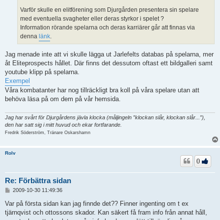
Varför skulle en elitförening som Djurgården presentera sin spelare
med eventuella svagheter eller deras styrkor i spelet ?
Information rörande spelarna och deras karriärer går att finnas via
denna
länk
.
Jag menade inte att vi skulle lägga ut Jarlefelts databas på spelarna, mer
åt Eliteprospects hållet. Där finns det dessutom oftast ett bildgalleri samt
youtube klipp på spelarna.
Exempel
Våra kombatanter har nog tillräckligt bra koll på våra spelare utan att
behöva läsa på om dem på vår hemsida.
Jag har svårt för Djurgårdens jävla klocka (måljingeln ”klockan slår, klockan slår...”),
den har satt sig i mitt huvud och ekar fortfarande.
Fredrik Söderström, Tränare Oskarshamn
Rolv
0
Re: Förbättra sidan
I
2009-10-30 11:49:36
n
l
Var på första sidan kan jag finnde det?? Finner ingenting om t ex
ä
tjärnqvist och ottossons skador. Kan säkert få fram info från annat håll,
g