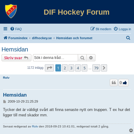
DIF Hockey Forum
FAQ
Bli medlem
Logga in
S
Forumindex
difhockey.se
Hemsidan och forumet
ö
Hemsidan
k
Sök
Avancerad sökning
Skriv svar
Sida
1
av
79
1
2
3
4
5
79
Nästa
1172 inlägg
…
Rolv
0
Hemsidan
I
2009-10-29 21:25:29
n
l
Tycker det är väldigt svårt att finna senaste nytt om truppen. T ex hur det
ä
ligger till med skador mm.
g
g
Senast redigerad av
Rolv
den 2018-09-23 10:41:01, redigerad totalt 2 gång.