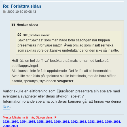
Re: Förbättra sidan
I
2009-10-30 09:08:43
n
l
ä
Honken skrev:
g
g
DIF_Soldier skrev:
Saknar "Saknas" som man hade förra säsongen när truppen
presenteras inför varje match. Även om jag som insatt ser vilka
som saknas vore det kanske underlättande för den icke så insatte.
Helt rätt, en hel del ”nya” besökare på matcherna med tanke på
publikuppsvinget.
Alla kanske inte är fullt uppdaterade. Det är lätt att bli hemmablind.
Även lite mer fakta på spelarna skulle inte skada, mer än bara siffror.
Karriär, spelartyp, styrkor och
svagheter
.
Varför skulle en elitförening som Djurgården presentera sin spelare med
eventuella svagheter eller deras styrkor i spelet ?
Information rörande spelarna och deras karriärer går att finnas via denna
länk
.
Mesta Mästarna är här, Djurgårdens IF
1926, 1950, 1954, 1955, 1958, 1959, 1960, 1961, 1962, 1963, 1983, 1989, 1990, 1991,
2000, 2001