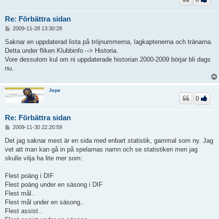
Re: Förbättra sidan
I
2009-11-28 13:30:28
n
l
Saknar en uppdaterad lista på tröjnummerna, lagkaptenerna och tränarna.
ä
Detta under fliken Klubbinfo --> Historia.
g
Vore dessutom kul om ni uppdaterade historian 2000-2009 börjar bli dags
g
nu.
Jepe
0
Re: Förbättra sidan
I
2009-11-30 22:20:59
n
l
Det jag saknar mest är en sida med enbart statistik, gammal som ny. Jag
ä
vet att man kan gå in på spelarnas namn och se statistiken men jag
g
skulle vilja ha lite mer som:
g
Flest poäng i DIF
Flest poäng under en säsong i DIF
Flest mål..
Flest mål under en säsong..
Flest assist..