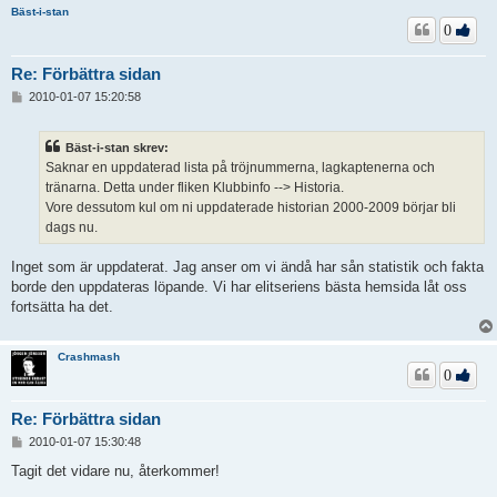
Bäst-i-stan
0
Re: Förbättra sidan
I
2010-01-07 15:20:58
n
l
ä
Bäst-i-stan skrev:
g
Saknar en uppdaterad lista på tröjnummerna, lagkaptenerna och
g
tränarna. Detta under fliken Klubbinfo --> Historia.
Vore dessutom kul om ni uppdaterade historian 2000-2009 börjar bli
dags nu.
Inget som är uppdaterat. Jag anser om vi ändå har sån statistik och fakta
borde den uppdateras löpande. Vi har elitseriens bästa hemsida låt oss
fortsätta ha det.
Crashmash
0
Re: Förbättra sidan
I
2010-01-07 15:30:48
n
l
Tagit det vidare nu, återkommer!
ä