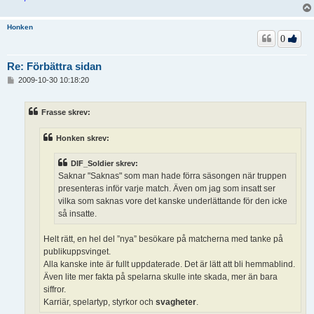
Honken
0
Re: Förbättra sidan
I
2009-10-30 10:18:20
n
l
ä
Frasse skrev:
g
g
Honken skrev:
DIF_Soldier skrev:
Saknar "Saknas" som man hade förra säsongen när truppen
presenteras inför varje match. Även om jag som insatt ser
vilka som saknas vore det kanske underlättande för den icke
så insatte.
Helt rätt, en hel del ”nya” besökare på matcherna med tanke på
publikuppsvinget.
Alla kanske inte är fullt uppdaterade. Det är lätt att bli hemmablind.
Även lite mer fakta på spelarna skulle inte skada, mer än bara
siffror.
Karriär, spelartyp, styrkor och
svagheter
.