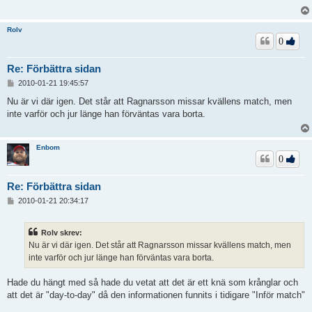
g
g
Rolv
0
Re: Förbättra sidan
I
2010-01-21 19:45:57
n
l
Nu är vi där igen. Det står att Ragnarsson missar kvällens match, men
ä
inte varför och jur länge han förväntas vara borta.
g
g
Enbom
0
Re: Förbättra sidan
I
2010-01-21 20:34:17
n
l
ä
Rolv skrev:
g
Nu är vi där igen. Det står att Ragnarsson missar kvällens match, men
g
inte varför och jur länge han förväntas vara borta.
Hade du hängt med så hade du vetat att det är ett knä som krånglar och
att det är "day-to-day" då den informationen funnits i tidigare "Inför match"