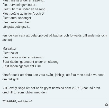
Flest assist under en säsong..
Flest utvisningsminuter..
Flest utv min under en säsong..
Flest poäng av junior A och B
Flest antal säsonger..
Flest antal matcher..
Längsta poängsvit..
(en ide kan vara att dela upp det på backar och forwards gällande mål och
assist)
Målvakter
Flest nollor..
Flest nollor under en säsong..
Bäst räddningsprocent under en säsong
Bäst räddningsprocent i DIF
förstår dock att detta kan vara svårt, jobbigt, att fixa men skulle va coolt
om det gick.
Vill i övrigt säga att det är en grym hemsida som vi (DIF) har, så stort
cred till Er som jobbar med den!
2014-04-07, vad hände?