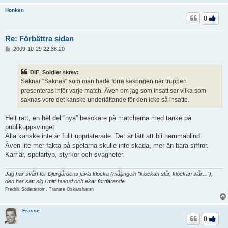
Honken
0
Re: Förbättra sidan
I
2009-10-29 22:38:20
n
l
ä
DIF_Soldier skrev:
g
Saknar "Saknas" som man hade förra säsongen när truppen
g
presenteras inför varje match. Även om jag som insatt ser vilka som
saknas vore det kanske underlättande för den icke så insatte.
Helt rätt, en hel del ”nya” besökare på matcherna med tanke på
publikuppsvinget.
Alla kanske inte är fullt uppdaterade. Det är lätt att bli hemmablind.
Även lite mer fakta på spelarna skulle inte skada, mer än bara siffror.
Karriär, spelartyp, styrkor och svagheter.
Jag har svårt för Djurgårdens jävla klocka (måljingeln ”klockan slår, klockan slår...”),
den har satt sig i mitt huvud och ekar fortfarande.
Fredrik Söderström, Tränare Oskarshamn
Frasse
0