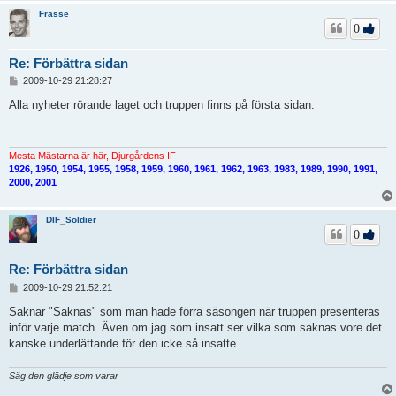
Frasse
0
Re: Förbättra sidan
I
2009-10-29 21:28:27
n
l
Alla nyheter rörande laget och truppen finns på första sidan.
ä
g
g
Mesta Mästarna är här, Djurgårdens IF
1926, 1950, 1954, 1955, 1958, 1959, 1960, 1961, 1962, 1963, 1983, 1989, 1990, 1991,
2000, 2001
DIF_Soldier
0
Re: Förbättra sidan
I
2009-10-29 21:52:21
n
l
Saknar "Saknas" som man hade förra säsongen när truppen presenteras
ä
inför varje match. Även om jag som insatt ser vilka som saknas vore det
g
kanske underlättande för den icke så insatte.
g
Säg den glädje som varar