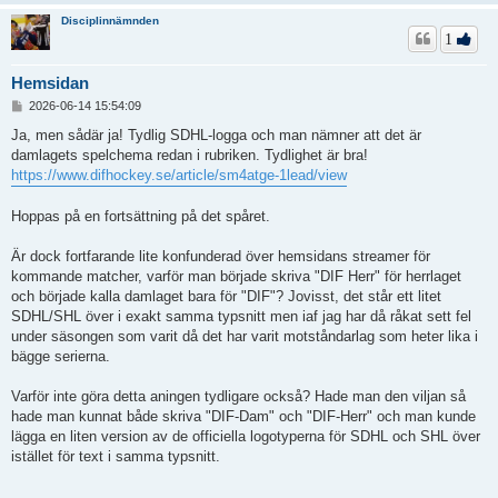
Disciplinnämnden
1
Hemsidan
I
2026-06-14 15:54:09
n
l
Ja, men sådär ja! Tydlig SDHL-logga och man nämner att det är
ä
damlagets spelchema redan i rubriken. Tydlighet är bra!
g
https://www.difhockey.se/article/sm4atge-1lead/view
g
Hoppas på en fortsättning på det spåret.
Är dock fortfarande lite konfunderad över hemsidans streamer för
kommande matcher, varför man började skriva "DIF Herr" för herrlaget
och började kalla damlaget bara för "DIF"? Jovisst, det står ett litet
SDHL/SHL över i exakt samma typsnitt men iaf jag har då råkat sett fel
under säsongen som varit då det har varit motståndarlag som heter lika i
bägge serierna.
Varför inte göra detta aningen tydligare också? Hade man den viljan så
hade man kunnat både skriva "DIF-Dam" och "DIF-Herr" och man kunde
lägga en liten version av de officiella logotyperna för SDHL och SHL över
istället för text i samma typsnitt.