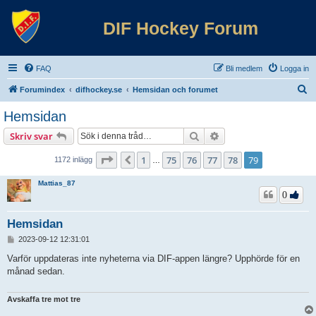
DIF Hockey Forum
FAQ
Bli medlem
Logga in
S
Forumindex
difhockey.se
Hemsidan och forumet
ö
Hemsidan
k
Sök
Avancerad sökning
Skriv svar
Sida
79
av
79
1
75
76
77
78
79
Föregående
1172 inlägg
…
Mattias_87
0
Hemsidan
I
2023-09-12 12:31:01
n
l
Varför uppdateras inte nyheterna via DIF-appen längre? Upphörde för en
ä
månad sedan.
g
g
Avskaffa tre mot tre