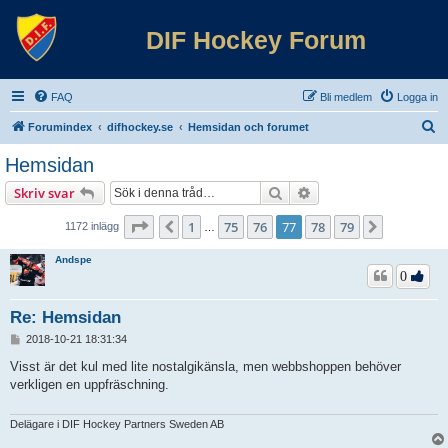
DIF Hockey Forum
FAQ
Bli medlem
Logga in
S
Forumindex
difhockey.se
Hemsidan och forumet
ö
Hemsidan
k
Sök
Avancerad sökning
Skriv svar
Sida
77
av
79
1
75
76
77
78
79
Föregående
Nästa
1172 inlägg
…
Andspe
0
Re: Hemsidan
I
2018-10-21 18:31:34
n
l
Visst är det kul med lite nostalgikänsla, men webbshoppen behöver
ä
verkligen en uppfräschning.
g
g
Delägare i DIF Hockey Partners Sweden AB