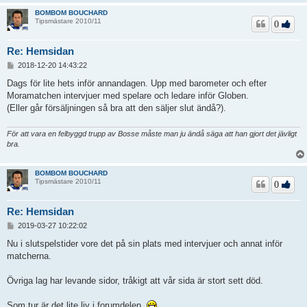
BOMBOM BOUCHARD
Tipsmästare 2010/11
0
Re: Hemsidan
I
2018-12-20 14:43:22
n
l
Dags för lite hets inför annandagen. Upp med barometer och efter
ä
Moramatchen intervjuer med spelare och ledare inför Globen.
g
(Eller går försäljningen så bra att den säljer slut ändå?).
g
För att vara en felbyggd trupp av Bosse måste man ju ändå säga att han gjort det jävligt
bra.
BOMBOM BOUCHARD
Tipsmästare 2010/11
0
Re: Hemsidan
I
2019-03-27 10:22:02
n
l
Nu i slutspelstider vore det på sin plats med intervjuer och annat inför
ä
matcherna.
g
g
Övriga lag har levande sidor, tråkigt att vår sida är stort sett död.
Som tur är det lite liv i forumdelen.