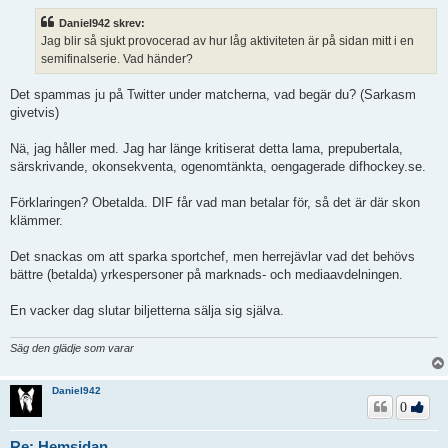
l
ä
Daniel942 skrev:
g
Jag blir så sjukt provocerad av hur låg aktiviteten är på sidan mitt i en
g
semifinalserie. Vad händer?
Det spammas ju på Twitter under matcherna, vad begär du? (Sarkasm
givetvis)
Nä, jag håller med. Jag har länge kritiserat detta lama, prepubertala,
särskrivande, okonsekventa, ogenomtänkta, oengagerade difhockey.se.
Förklaringen? Obetalda. DIF får vad man betalar för, så det är där skon
klämmer.
Det snackas om att sparka sportchef, men herrejävlar vad det behövs
bättre (betalda) yrkespersoner på marknads- och mediaavdelningen.
En vacker dag slutar biljetterna sälja sig själva.
Säg den glädje som varar
Daniel942
0
Re: Hemsidan