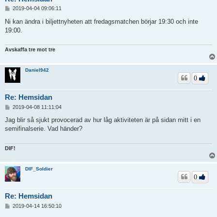
I
2019-04-04 09:06:11
n
l
Ni kan ändra i biljettnyheten att fredagsmatchen börjar 19:30 och inte
ä
19:00.
g
g
Avskaffa tre mot tre
Daniel942
0
Re: Hemsidan
I
2019-04-08 11:11:04
n
l
Jag blir så sjukt provocerad av hur låg aktiviteten är på sidan mitt i en
ä
semifinalserie. Vad händer?
g
g
DIF!
DIF_Soldier
0
Re: Hemsidan
I
2019-04-14 16:50:10
n