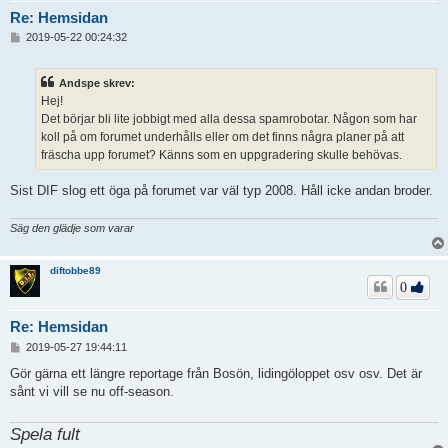
Re: Hemsidan
I
2019-05-22 00:24:32
n
l
ä
Andspe skrev:
g
Hej!
g
Det börjar bli lite jobbigt med alla dessa spamrobotar. Någon som har
koll på om forumet underhålls eller om det finns några planer på att
fräscha upp forumet? Känns som en uppgradering skulle behövas.
Sist DIF slog ett öga på forumet var väl typ 2008. Håll icke andan broder.
Säg den glädje som varar
diftobbe89
0
Re: Hemsidan
I
2019-05-27 19:44:11
n
l
Gör gärna ett längre reportage från Bosön, lidingöloppet osv osv. Det är
ä
sånt vi vill se nu off-season.
g
g
Spela fult