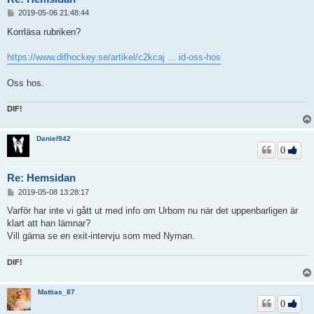
I
2019-05-06 21:48:44
n
l
Korrläsa rubriken?
ä
g
https://www.difhockey.se/artikel/c2kcaj ... id-oss-hos
g
Oss hos.
DIF!
Daniel942
0
Re: Hemsidan
I
2019-05-08 13:28:17
n
l
Varför har inte vi gått ut med info om Urbom nu när det uppenbarligen är
ä
klart att han lämnar?
g
Vill gärna se en exit-intervju som med Nyman.
g
DIF!
Mattias_87
0