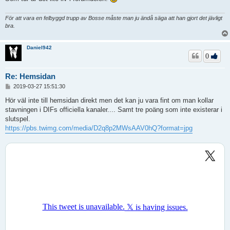
För att vara en felbyggd trupp av Bosse måste man ju ändå säga att han gjort det jävligt
bra.
Daniel942
0
Re: Hemsidan
I
2019-03-27 15:51:30
n
l
Hör väl inte till hemsidan direkt men det kan ju vara fint om man kollar
ä
stavningen i DIFs officiella kanaler.... Samt tre poäng som inte existerar i
g
slutspel.
g
https://pbs.twimg.com/media/D2q8p2MWsAAV0hQ?format=jpg