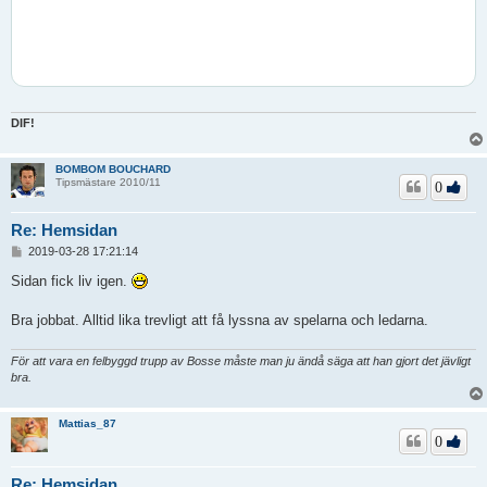
DIF!
BOMBOM BOUCHARD
Tipsmästare 2010/11
0
Re: Hemsidan
I
2019-03-28 17:21:14
n
l
Sidan fick liv igen.
ä
g
Bra jobbat. Alltid lika trevligt att få lyssna av spelarna och ledarna.
g
För att vara en felbyggd trupp av Bosse måste man ju ändå säga att han gjort det jävligt
bra.
Mattias_87
0
Re: Hemsidan