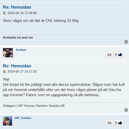
Re: Hemsidan
I
2019-05-16 17:09:08
n
l
Skriv något om att det är CHL lottning 22 Maj.
ä
g
g
Avskaffa tre mot tre
Andspe
0
Re: Hemsidan
I
2019-05-17 16:17:25
n
l
Hej!
ä
Det börjar bli lite jobbigt med alla dessa spamrobotar. Någon som har koll
g
på om forumet underhålls eller om det finns några planer på att fräscha
g
upp forumet? Känns som en uppgradering skulle behövas.
Delägare i DIF Hockey Partners Sweden AB
DIF_Soldier
0