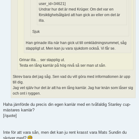
user_id=34621]
Undrar hur det är med Krüger. Om det var en
försiktighetsåtgärd att han gick av eller om det är
illa.
Sjuk
Han grinade illa när han gick ut till omklädningsrummet, såg
stappligt ut. Men kan ju vara sjukdom också. Vi får se.
Grinar illa… ser stapplig ut.
Testa en lång karriär på hög nivå så ser man ut sån.
Skrev bara det jag såg. Sen vad du vill göra med informationen är upp
till dig.
Jag vet själv hur det är att ha en lång karriär. Jag har knän som låser sig
och ont i ryggen.
Haha jämförde du precis din egen karriär med en tvåfaldig Stanley cup-
mästares karriär?
[/quote]
Inte för att vara sån, men det kan ju rent krasst vara Mats Sundin du
skriver med?