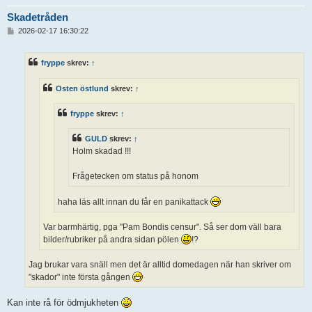
Skadetråden
I
2026-02-17 16:30:22
n
l
ä
fryppe
skrev:
↑
g
g
Osten östlund
skrev:
↑
fryppe
skrev:
↑
GULD
skrev:
↑
Holm skadad !!!
Frågetecken om status på honom
haha läs allt innan du får en panikattack
Var barmhärtig, pga "Pam Bondis censur". Så ser dom väll bara
bilder/rubriker på andra sidan pölen
!?
Jag brukar vara snäll men det är alltid domedagen när han skriver om
"skador" inte första gången
Kan inte rå för ödmjukheten