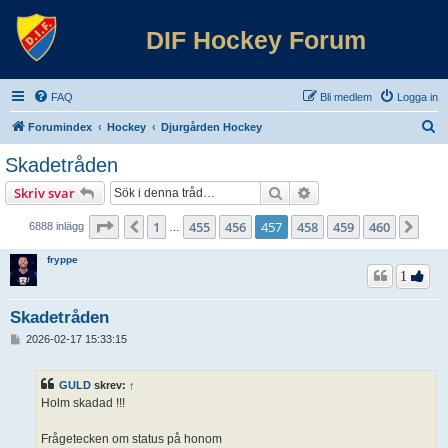
DIF Hockey Forum
FAQ
Bli medlem
Logga in
S
Forumindex
Hockey
Djurgården Hockey
ö
Skadetråden
k
Sök
Avancerad sökning
Skriv svar
Sida
457
av
460
1
455
456
457
458
459
460
Föregående
Näs
6888 inlägg
…
fryppe
1
Skadetråden
I
2026-02-17 15:33:15
n
l
ä
GULD
skrev:
↑
g
Holm skadad !!!
g
Frågetecken om status på honom