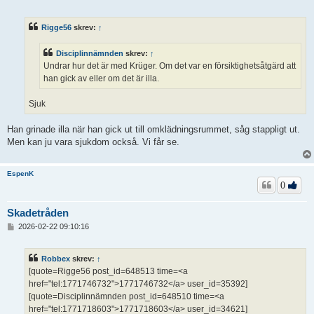
n
l
ä
Rigge56
skrev:
↑
g
g
Disciplinnämnden
skrev:
↑
Undrar hur det är med Krüger. Om det var en försiktighetsåtgärd att
han gick av eller om det är illa.
Sjuk
Han grinade illa när han gick ut till omklädningsrummet, såg stappligt ut.
Men kan ju vara sjukdom också. Vi får se.
EspenK
0
Skadetråden
I
2026-02-22 09:10:16
n
l
ä
Robbex
skrev:
↑
g
[quote=Rigge56 post_id=648513 time=<a
g
href="tel:1771746732">1771746732</a> user_id=35392]
[quote=Disciplinnämnden post_id=648510 time=<a
href="tel:1771718603">1771718603</a> user_id=34621]