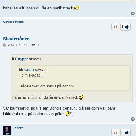
haha läs allt innan du får en panikattack
Osten östlund
1
Skadetråden
I
2026-02-17 15:38:19
n
l
ä
fryppe
skrev:
↑
g
g
GULD
skrev:
↑
Holm skadad !!!
Frågetecken om status på honom
haha läs allt innan du får en panikattack
Var barmhärtig, pga "Pam Bondis censur". Så ser dom väll bara
bilder/rubriker på andra sidan pölen
!?
fryppe
2