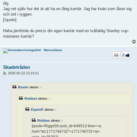
dig.
Jag vet själv hur det är att ha en lång karriär. Jag har knän som låser sig
och ont i ryggen.
[/quote]
Haha jämförde du precis din egen karriär med en tvåfaldig Stanley cup-
mästares karriär?
MarcusDaze
0
Skadetråden
I
2026-02-22 13:14:11
n
l
ä
Boven
skrev:
↑
g
g
Robbex
skrev:
↑
EspenK
skrev:
↑
Robbex
skrev:
↑
[quote=Rigge56 post_id=648513 time=<a
href="tel:1771746732">1771746732</a>