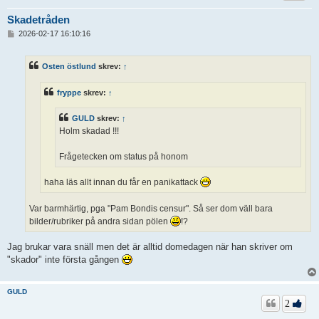
Skadetråden
I
2026-02-17 16:10:16
n
l
ä
Osten östlund
skrev:
↑
g
g
fryppe
skrev:
↑
GULD
skrev:
↑
Holm skadad !!!
Frågetecken om status på honom
haha läs allt innan du får en panikattack
Var barmhärtig, pga "Pam Bondis censur". Så ser dom väll bara
bilder/rubriker på andra sidan pölen
!?
Jag brukar vara snäll men det är alltid domedagen när han skriver om
"skador" inte första gången
GULD
2