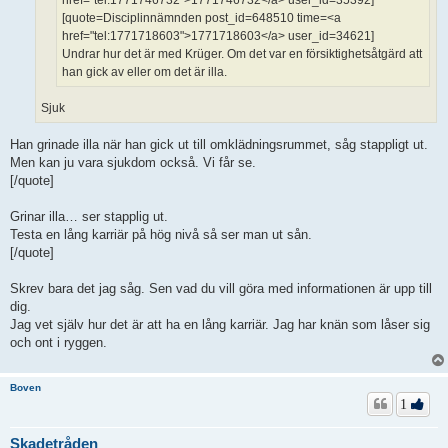
href="tel:1771746732">1771746732</a> user_id=35392]
[quote=Disciplinnämnden post_id=648510 time=<a
href="tel:1771718603">1771718603</a> user_id=34621]
Undrar hur det är med Krüger. Om det var en försiktighetsåtgärd att
han gick av eller om det är illa.
Sjuk
Han grinade illa när han gick ut till omklädningsrummet, såg stappligt ut.
Men kan ju vara sjukdom också. Vi får se.
[/quote]
Grinar illa… ser stapplig ut.
Testa en lång karriär på hög nivå så ser man ut sån.
[/quote]
Skrev bara det jag såg. Sen vad du vill göra med informationen är upp till
dig.
Jag vet själv hur det är att ha en lång karriär. Jag har knän som låser sig
och ont i ryggen.
Boven
1
Skadetråden