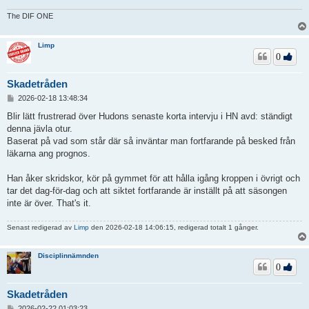
The DIF ONE
Limp
0
Skadetråden
I
2026-02-18 13:48:34
n
l
Blir lätt frustrerad över Hudons senaste korta intervju i HN avd: ständigt
ä
denna jävla otur.
g
Baserat på vad som står där så inväntar man fortfarande på besked från
g
läkarna ang prognos.
Han åker skridskor, kör på gymmet för att hålla igång kroppen i övrigt och
tar det dag-för-dag och att siktet fortfarande är inställt på att säsongen
inte är över. That's it.
Senast redigerad av
Limp
den 2026-02-18 14:06:15, redigerad totalt 1 gånger.
Disciplinnämnden
0
Skadetråden
I
2026-02-22 01:03:23