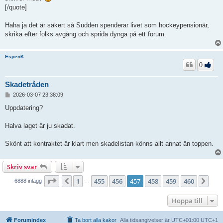
[/quote]
Haha ja det är säkert så Sudden spenderar livet som hockeypensionär,
skrika efter folks avgång och sprida dynga på ett forum.
EspenK
0
Skadetråden
I
2026-03-07 23:38:09
n
l
Uppdatering?
ä
g
Halva laget är ju skadat.
g
Skönt att kontraktet är klart men skadelistan könns allt annat än toppen.
Skriv svar
Sida
457
av
460
1
455
456
457
458
459
460
Föregående
Näs
6888 inlägg
…
Hoppa till
Forumindex
Ta bort alla kakor
Alla tidsangivelser är UTC+01:00 UTC+1