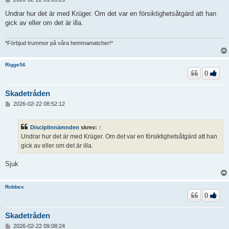
n
l
Undrar hur det är med Krüger. Om det var en försiktighetsåtgärd att han
ä
gick av eller om det är illa.
g
g
*Förbjud trummor på våra hemmamatcher!*
Rigge56
0
Skadetråden
I
2026-02-22 08:52:12
n
l
ä
Disciplinnämnden
skrev:
↑
g
Undrar hur det är med Krüger. Om det var en försiktighetsåtgärd att han
g
gick av eller om det är illa.
Sjuk
Robbex
0
Skadetråden
I
2026-02-22 09:08:24