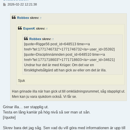
I
2026-02-22 12:21:38
n
l
ä
Robbex
skrev:
↑
g
g
EspenK
skrev:
↑
Robbex
skrev:
↑
[quote=Rigge56 post_id=648513 time=<a
href="tel:1771746732">1771746732</a> user_id=35392]
[quote=Disciplinnämnden post_id=648510 time=<a
href="tel:1771718603">1771718603</a> user_id=34621]
Undrar hur det är med Krüger. Om det var en
försiktighetsåtgärd att han gick av eller om det är illa.
Sjuk
Han grinade illa när han gick ut till omklädningsrummet, såg stappligt ut.
Men kan ju vara sjukdom också. Vi får se.
Grinar illa… ser stapplig ut.
Testa en lång karriär på hög nivå så ser man ut sån.
[/quote]
Skrev bara det jag såg. Sen vad du vill göra med informationen är upp till