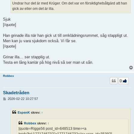
Undrar hur det är med Krüger. Om det var en försiktighetsåtgärd att han
gick av eller om det är illa.
Sjuk
[/quote]
Han grinade illa när han gick ut till omklädningsrummet, såg stappligt ut.
Men kan ju vara sjukdom också. Vi får se.
[/quote]
Grinar illa… ser stapplig ut.
Testa en lång karriär på hög nivå så ser man ut sån.
Robbex
0
Skadetråden
I
2026-02-22 10:27:57
n
l
ä
EspenK
skrev:
↑
g
g
Robbex
skrev:
↑
[quote=Rigge56 post_id=648513 time=<a