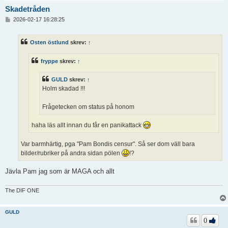
Skadetråden
I
2026-02-17 16:28:25
n
l
ä
Osten östlund
skrev:
↑
g
g
fryppe
skrev:
↑
GULD
skrev:
↑
Holm skadad !!!
Frågetecken om status på honom
haha läs allt innan du får en panikattack
Var barmhärtig, pga "Pam Bondis censur". Så ser dom väll bara
bilder/rubriker på andra sidan pölen
!?
Jävla Pam jag som är MAGA och allt
The DIF ONE
GULD
0