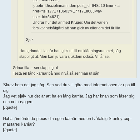
user_id=35392]
[quote=Disciplinnämnden post_id=648510 time=<a
href="tel:1771718603">1771718603</a>
user_id=34621]
Undrar hur det är med Krüger. Om det var en
försiktighetsåtgärd att han gick av eller om det är illa.
Sjuk
Han grinade illa när han gick ut till omklädningsrummet, såg
stappligt ut. Men kan ju vara sjukdom också. Vi får se.
Grinar illa… ser stapplig ut.
Testa en lång karriär på hög nivå så ser man ut sån.
Skrev bara det jag såg. Sen vad du vill göra med informationen är upp till
dig.
Jag vet själv hur det är att ha en lång karriär. Jag har knän som låser sig
och ont i ryggen.
[/quote]
Haha jämförde du precis din egen karriär med en tvåfaldig Stanley cup-
mästares karriär?
[/quote]