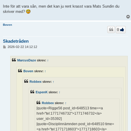
Inte för att vara sån, men det kan ju rent krasst vara Mats Sundin du
skriver med?
Boven
0
Skadetråden
I
2026-02-22 14:12:12
n
l
ä
MarcusDaze
skrev:
↑
g
g
Boven
skrev:
↑
Robbex
skrev:
↑
EspenK
skrev:
↑
Robbex
skrev:
↑
[quote=Rigge56 post_id=648513 time=<a
href="tel:1771746732">1771746732</a>
user_id=35392]
[quote=Disciplinnämnden post_id=648510 time=
<a href="tel:1771718603">1771718603</a>