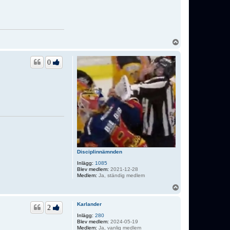
U
p
p
0
Disciplinnämnden
Inlägg:
1085
Blev medlem:
2021-12-28
Medlem:
Ja, ständig medlem
U
p
p
Karlander
2
Inlägg:
280
Blev medlem:
2024-05-19
Medlem:
Ja, vanlig medlem