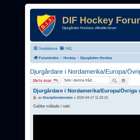
DIF Hockey Foru
Djurgården Hockeys officiella forum
Snabblänkar
FAQ
Forumindex
Hockey
Djurgården Hockey
Djurgårdare i Nordamerika/Europa/Övri
Sök
Avance
Skriv svar
Djurgårdare i Nordamerika/Europa/Övriga 
I
av
Disciplinnämnden
»
2025-04-27 11:20:10
n
l
Gabbe målade i natt:
ä
g
g