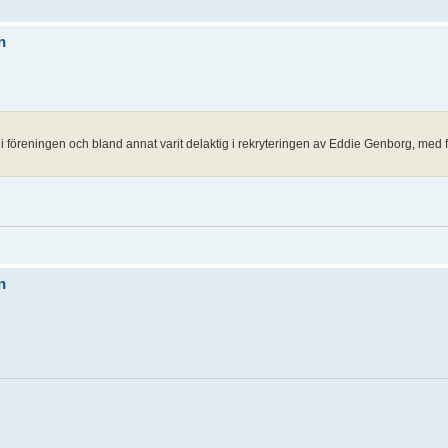
n
i föreningen och bland annat varit delaktig i rekryteringen av Eddie Genborg, med fl
n