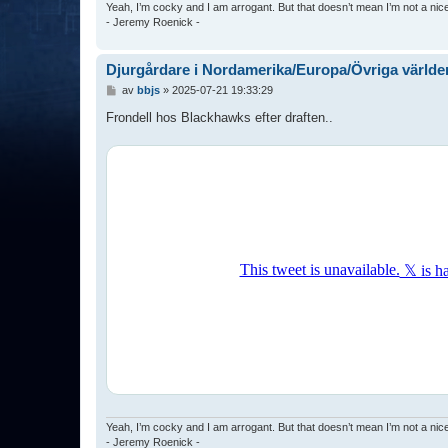
Yeah, I’m cocky and I am arrogant. But that doesn’t mean I’m not a nic
- Jeremy Roenick -
Djurgårdare i Nordamerika/Europa/Övriga världe
I
av
bbjs
»
2025-07-21 19:33:29
n
l
Frondell hos Blackhawks efter draften..
ä
g
g
Yeah, I’m cocky and I am arrogant. But that doesn’t mean I’m not a nic
- Jeremy Roenick -