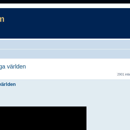
m
ga världen
rad sökning
2901 inl
världen