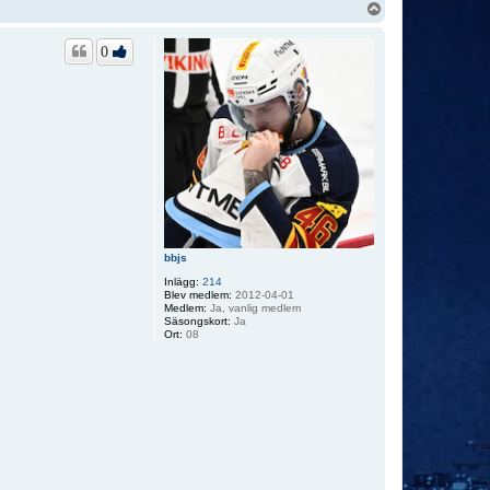
U
p
p
0
bbjs
Inlägg:
214
Blev medlem:
2012-04-01
Medlem:
Ja, vanlig medlem
Säsongskort:
Ja
Ort:
08