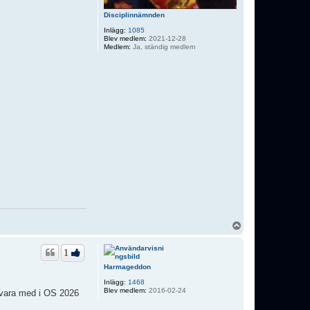
Disciplinnämnden
Inlägg:
1085
Blev medlem:
2021-12-28
Medlem:
Ja, ständig medlem
U
p
p
1
Harmageddon
Inlägg:
1468
Blev medlem:
2016-02-24
n vara med i OS 2026