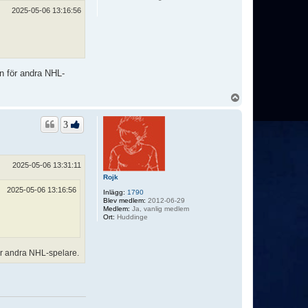
2025-05-06 13:16:56
n för andra NHL-
U
p
p
3
2025-05-06 13:31:11
Rojk
2025-05-06 13:16:56
Inlägg:
1790
Blev medlem:
2012-06-29
Medlem:
Ja, vanlig medlem
Ort:
Huddinge
ör andra NHL-spelare.