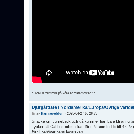
*Förbjud trummor på våra hemmamatcher!*
Djurgårdare i Nordamerika/Europa/Övriga världe
I
av
Harmageddon
»
2025-04-27 16:28:23
n
l
Snacka om comeback och då kommer han bara bli ännu bä
ä
Tycker att Gabbes arbete framför mål som ledde till 4-0 ä
g
för vi behöver hans ledarskap.
g