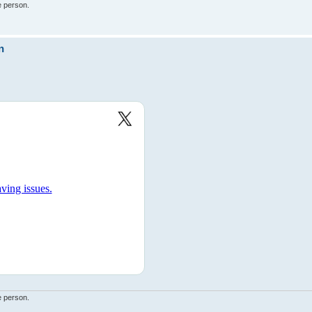
e person.
n
e person.