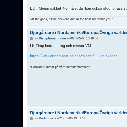
Edit. Menar såklart 4-0 målet där han också stod för assist
"All the gods, all the heavens and all the hells are within you."
Djurgårdare i Nordamerika/Europa/Övriga världe
I
av
Disciplinnämnden
»
2025-05-06 13:16:56
n
l
Lill-Fimp borta ett tag och missar VM:
ä
g
https://www.aftonbladet.se/sportbladet/ ... iga-skadan
g
*Förbjud trummor på våra hemmamatcher!*
Djurgårdare i Nordamerika/Europa/Övriga världe
I
av
Karlander
»
2025-05-06 13:31:11
n
l