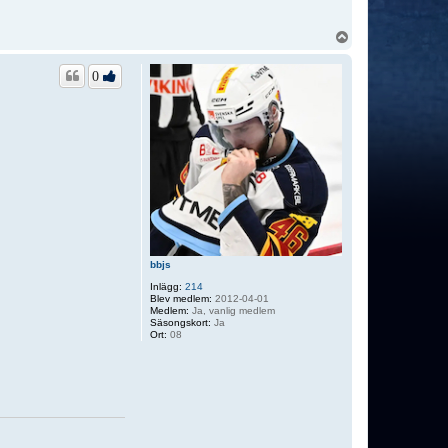
U
p
p
0
bbjs
Inlägg:
214
Blev medlem:
2012-04-01
Medlem:
Ja, vanlig medlem
Säsongskort:
Ja
Ort:
08