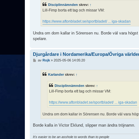
ä
Disciplinnämnden
skrev:
↑
g
Lill-Fimp borta ett tag och missar VM:
g
https://www.aftonbladet.se/sportbladet/ ... iga-skadan
Undra om dom kallar in Sörensen nu. Borde väl vara högst 
spelare.
Djurgårdare i Nordamerika/Europa/Övriga världe
I
av
Rojk
»
2025-05-06 14:05:20
n
l
ä
Karlander
skrev:
↑
g
g
Disciplinnämnden
skrev:
↑
Lill-Fimp borta ett tag och missar VM:
https://www.aftonbladet.se/sportbladet/ ... iga-skadan
Undra om dom kallar in Sörensen nu. Borde väl vara högs
Borde kalla in Victor Eklund, slipper man ändra tröjnamn.
It's easier to be an asshole to words than to people