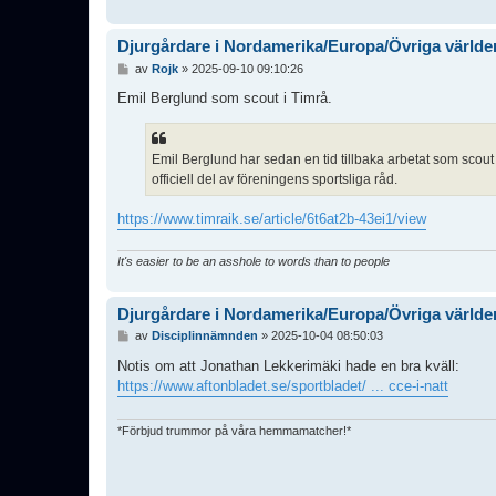
Djurgårdare i Nordamerika/Europa/Övriga världe
I
av
Rojk
»
2025-09-10 09:10:26
n
l
Emil Berglund som scout i Timrå.
ä
g
g
Emil Berglund har sedan en tid tillbaka arbetat som scout 
officiell del av föreningens sportsliga råd.
https://www.timraik.se/article/6t6at2b-43ei1/view
It's easier to be an asshole to words than to people
Djurgårdare i Nordamerika/Europa/Övriga världe
I
av
Disciplinnämnden
»
2025-10-04 08:50:03
n
l
Notis om att Jonathan Lekkerimäki hade en bra kväll:
ä
https://www.aftonbladet.se/sportbladet/ ... cce-i-natt
g
g
*Förbjud trummor på våra hemmamatcher!*