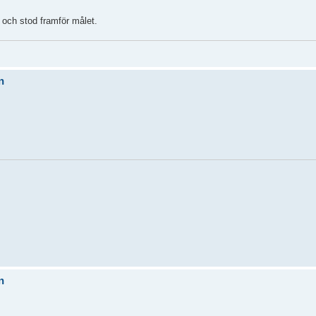
 och stod framför målet.
n
n