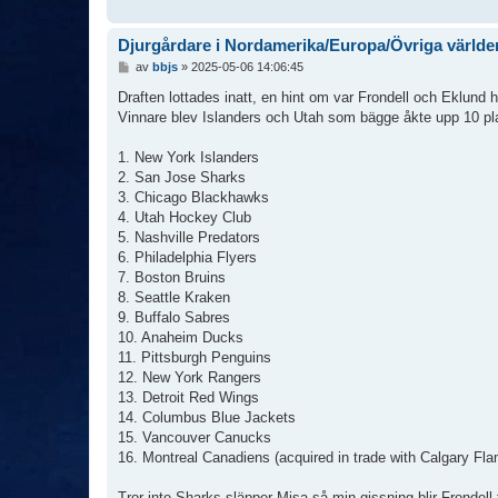
Djurgårdare i Nordamerika/Europa/Övriga världe
I
av
bbjs
»
2025-05-06 14:06:45
n
l
Draften lottades inatt, en hint om var Frondell och Eklund 
ä
Vinnare blev Islanders och Utah som bägge åkte upp 10 pla
g
g
1. New York Islanders
2. San Jose Sharks
3. Chicago Blackhawks
4. Utah Hockey Club
5. Nashville Predators
6. Philadelphia Flyers
7. Boston Bruins
8. Seattle Kraken
9. Buffalo Sabres
10. Anaheim Ducks
11. Pittsburgh Penguins
12. New York Rangers
13. Detroit Red Wings
14. Columbus Blue Jackets
15. Vancouver Canucks
16. Montreal Canadiens (acquired in trade with Calgary Fl
Tror inte Sharks släpper Misa så min gissning blir Frondell t