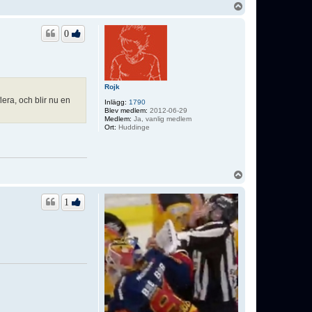
U
p
p
0
Rojk
era, och blir nu en
Inlägg:
1790
Blev medlem:
2012-06-29
Medlem:
Ja, vanlig medlem
Ort:
Huddinge
U
p
p
1