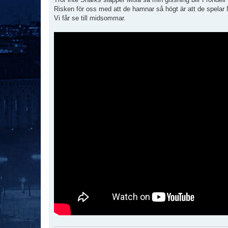
Risken för oss med att de hamnar så högt är att de spelar 
Vi får se till midsommar.