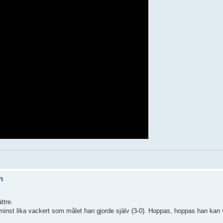
n
ttre.
r minst lika vackert som målet han gjorde själv (3-0). Hoppas, hoppas han ka