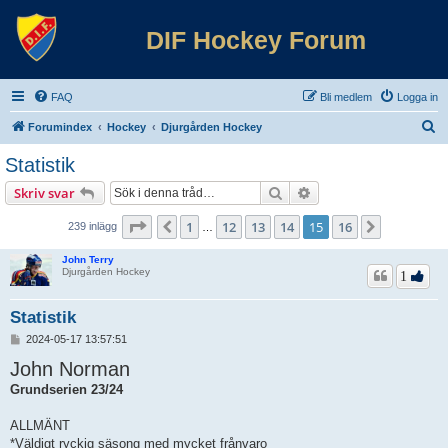
DIF Hockey Forum
FAQ
Bli medlem
Logga in
S
Forumindex
Hockey
Djurgården Hockey
ö
Statistik
k
Sök
Avancerad sökning
Skriv svar
Sida
15
av
16
1
12
13
14
15
16
Föregående
Nästa
239 inlägg
…
John Terry
Djurgården Hockey
1
Statistik
I
2024-05-17 13:57:51
n
John Norman
l
ä
Grundserien 23/24
g
g
ALLMÄNT
*Väldigt ryckig säsong med mycket frånvaro