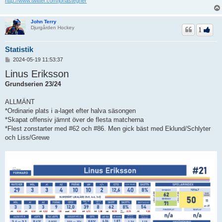
http://www.twitter.com/jonastegner
John Terry
Djurgården Hockey
1
Statistik
I
2024-05-19 11:53:37
n
Linus Eriksson
l
ä
Grundserien 23/24
g
g
ALLMÄNT
*Ordinarie plats i a-laget efter halva säsongen
*Skapat offensiv jämnt över de flesta matcherna
*Flest zonstarter med #62 och #86. Men gick bäst med Eklund/Schlyter
och Liss/Grewe