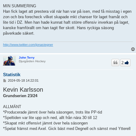
MIN SUMMERING
Han fick laget att prestera väl när han var på isen, med få misstag i egen
zon och bra forecheck vilket skapade mkt chanser för laget framåt och
lite tid i DZ. Men han hade kunnat haft större offensiv inverkan på laget,
kanske framförallt om han tagit fler skott. Hans ryckiga säsong
påverkade säkert.
http://www.twitter.com/jonastegner
John Terry
Djurgården Hockey
2
Statistik
I
2024-05-18 14:22:01
n
Kevin Karlsson
l
ä
Grundserien 23/24
g
g
ALLMÄNT
*Producerade jämnt över hela säsongen, trots lite PP-tid
*Speltiden var lite upp och ned, allt från nära 30 till 12
*Skapat mkt offensivt jämnt över hela säsongen
*Spelat främst med Axel. Gick bäst med Degnell och sämst med Ytterell