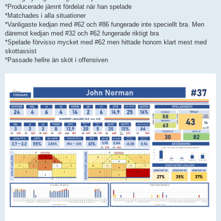
*Producerade jämnt fördelat när han spelade
*Matchades i alla situationer
*Vanligaste kedjan med #62 och #86 fungerade inte speciellt bra. Men
däremot kedjan med #32 och #62 fungerade riktigt bra
*Spelade förvisso mycket med #62 men hittade honom klart mest med
skottassist
*Passade hellre än sköt i offensiven