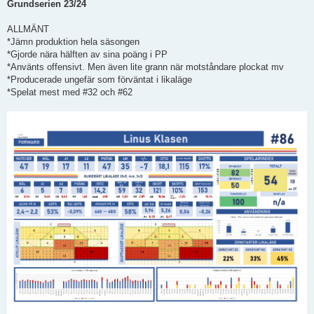
Grundserien 23/24
g
g
ALLMÄNT
*Jämn produktion hela säsongen
*Gjorde nära hälften av sina poäng i PP
*Använts offensivt. Men även lite grann när motståndare plockat mv
*Producerade ungefär som förväntat i likaläge
*Spelat mest med #32 och #62