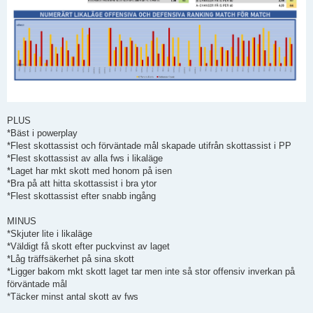
PLUS
*Bäst i powerplay
*Flest skottassist och förväntade mål skapade utifrån skottassist i PP
*Flest skottassist av alla fws i likaläge
*Laget har mkt skott med honom på isen
*Bra på att hitta skottassist i bra ytor
*Flest skottassist efter snabb ingång
MINUS
*Skjuter lite i likaläge
*Väldigt få skott efter puckvinst av laget
*Låg träffsäkerhet på sina skott
*Ligger bakom mkt skott laget tar men inte så stor offensiv inverkan på
förväntade mål
*Täcker minst antal skott av fws