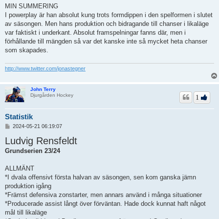
MIN SUMMERING
I powerplay är han absolut kung trots formdippen i den spelformen i slutet
av säsongen. Men hans produktion och bidragande till chanser i likaläge
var faktiskt i underkant. Absolut framspelningar fanns där, men i
förhållande till mängden så var det kanske inte så mycket heta chanser
som skapades.
http://www.twitter.com/jonastegner
John Terry
Djurgården Hockey
1
Statistik
I
2024-05-21 06:19:07
n
Ludvig Rensfeldt
l
ä
Grundserien 23/24
g
g
ALLMÄNT
*I dvala offensivt första halvan av säsongen, sen kom ganska jämn
produktion igång
*Främst defensiva zonstarter, men annars använd i många situationer
*Producerade assist långt över förväntan. Hade dock kunnat haft något
mål till likaläge