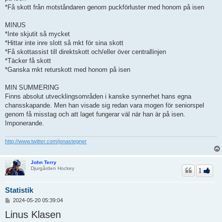
*Få skott från motståndaren genom puckförluster med honom på isen
MINUS
*Inte skjutit så mycket
*Hittar inte inre slott så mkt för sina skott
*Få skottassist till direktskott och/eller över centrallinjen
*Täcker få skott
*Ganska mkt returskott med honom på isen
MIN SUMMERING
Finns absolut utvecklingsområden i kanske synnerhet hans egna
chansskapande. Men han visade sig redan vara mogen för seniorspel
genom få misstag och att laget fungerar väl när han är på isen.
Imponerande.
http://www.twitter.com/jonastegner
John Terry
Djurgården Hockey
1
Statistik
I
2024-05-20 05:39:04
n
Linus Klasen
l
ä