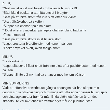
PLUS
*Näst minst antal mål bakåt i förhållande till istid i BP
*Bäst bland backarna att hitta avslut i bra ytor
*Bäst på att hitta skott från inre slott efter puckvinst
*Bra träffsäkerhet på skotten
*Skapar bra chanser på sina skott
*Högst offensiv inverkan på lagets chanser bland backarna
*Flest skottassist
*Bäst på att hitta skottassist till inre slott
*Laget presterar bra offensiv med honom på isen
*Täcker mycket skott, även farliga skott
MINUS
*Få direktskott
*Laget släpper till flest skott från inre slott efter puckförluster med honom
på isen
*Släpps till lite väl mkt farliga chanser med honom på isen
MIN SUMMERING
Varit ett offensivt powerhouse gångna säsongen där han skapat mkt
genom sin skridskoåkning och förmåga att hitta egna chanser till sig själv
och sina lagkamrater framför mål. Enda skönhetsfläcken är att det
skapats lite väl mkt chanser framför eget mål vid puckförluster.