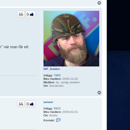
U
p
p
0
" när man får ett
DIF_Soldier
Inlägg:
7995
Blev medlem:
2006-12-02
Medlem:
Ja, vanlig medlem
Ort:
Stockholm.
U
p
p
sensei
0
Inlägg:
5602
Blev medlem:
2009-02-01
Ort:
florida
K
Kontakt:
o
n
t