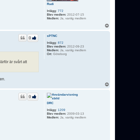
Rudi
Inlägg:
772
Blev medlem:
2012-07-15
Medlem:
Ja, vanlig medlem
U
p
p
sPTNC
0
Inlägg:
872
Blev medlem:
2012-09-23
Medlem:
Ja, vanlig medlem
Ort:
Göteborg
rför är svårt att
en.
U
p
p
0
DRC
Inlägg:
1209
Blev medlem:
2009-03-13
Medlem:
Ja, vanlig medlem