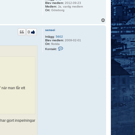
Blev medlem:
2012-09-23
Medlem:
Ja, vanlig medlem
Ort:
Göteborg
U
p
p
sensei
0
Inlägg:
5602
Blev medlem:
2009-02-01
Ort:
florida
K
Kontakt:
o
n
t
a
k
t
a
s
e
n
s
 när man får ett
e
i
har gjort inspelningar