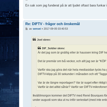
n
l
En sak som jag funderat på är att ljudet oftast bara funkar 
ä
g
g
Re: DIFTV - frågor och önskemål
I
av
sensei
»
2017-09-05 03:40:53
n
l
ä
Joel skrev:
g
g
DIF_Soldier skrev:
Är det jag som är gnällig eller är haussen kring DIF he
Det är premiär om två veckor, och allt jag ser är "
Varför ska jag göra det när hela mediasidan tycks ha
DIFTV-klipp på 30 sekunder i månaden och ett "Tagga
Var är de längre reportagen? Var är suget efter riktigt 
Varför är det alltid såhär? Varför ser DIFTV-mikrofonen
Ikväll/imorgon kommer det DIFTV med René Bourques första
under augusti som ska ut nu inför seriestart (med inte enba