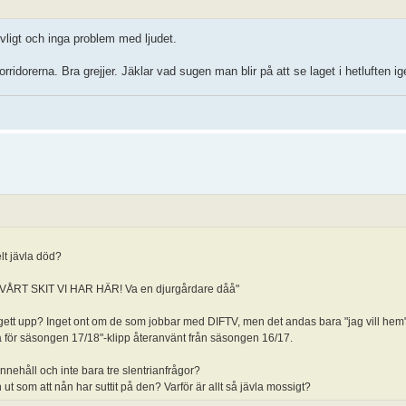
evligt och inga problem med ljudet.
idorerna. Bra grejjer. Jäklar vad sugen man blir på att se laget i hetluften ig
lt jävla död?
KÖP VÅRT SKIT VI HAR HÄR! Va en djurgårdare dåå"
 gett upp? Inget ont om de som jobbar med DIFTV, men det andas bara "jag vill hem"
 för säsongen 17/18"-klipp återanvänt från säsongen 16/17.
innehåll och inte bara tre slentrianfrågor?
 ut som att nån har suttit på den? Varför är allt så jävla mossigt?