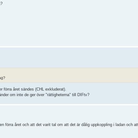
g?
ag?
r förra året sändes (CHL exkluderat).
der om inte de ger över "rättigheterna" till DIFtv?
förra året och att det varit tal om att det är dålig uppkoppling i ladan och att