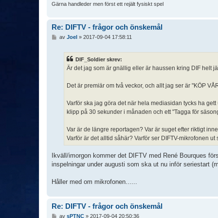
Gärna handleder men först ett rejält fysiskt spel
Re: DIFTV - frågor och önskemål
I
av
Joel
»
2017-09-04 17:58:11
n
l
ä
DIF_Soldier skrev:
g
Är det jag som är gnällig eller är haussen kring DIF helt j
g
Det är premiär om två veckor, och allt jag ser är "KÖP 
Varför ska jag göra det när hela mediasidan tycks ha get
klipp på 30 sekunder i månaden och ett "Tagga för säson
Var är de längre reportagen? Var är suget efter riktigt inne
Varför är det alltid såhär? Varför ser DIFTV-mikrofonen ut 
Ikväll/imorgon kommer det DIFTV med René Bourques första 
inspelningar under augusti som ska ut nu inför seriestart (m
Håller med om mikrofonen......
Re: DIFTV - frågor och önskemål
I
av
sPTNC
»
2017-09-04 20:50:36