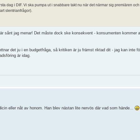
 dag i DIF. Vi ska pumpa ut i snabbare takt nu när det närmar sig premiären och 
rt slentrianfrågor).
et är sånt jag menar! Det måste dock ske konsekvent - konsumenten kommer a
ar det ju i en budgetfråga, så kritiken är ju främst riktad dit - jag kan inte för 
dsföring är idag.
edicin eller nåt av honom. Han blev nästan lite nervös där vad som hände...