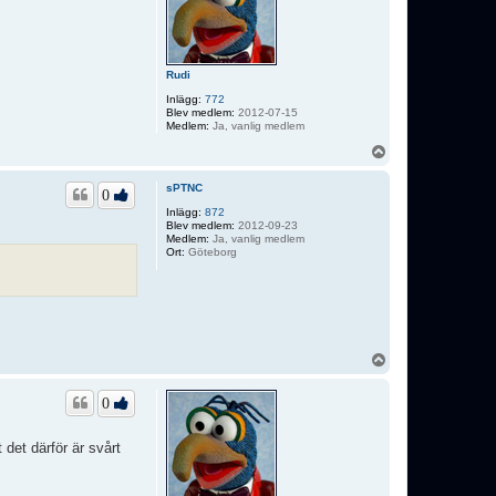
Rudi
Inlägg:
772
Blev medlem:
2012-07-15
Medlem:
Ja, vanlig medlem
U
p
p
sPTNC
0
Inlägg:
872
Blev medlem:
2012-09-23
Medlem:
Ja, vanlig medlem
Ort:
Göteborg
U
p
p
0
 det därför är svårt