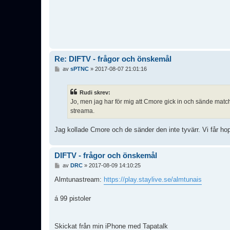
Re: DIFTV - frågor och önskemål
I
av
sPTNC
»
2017-08-07 21:01:16
n
l
ä
Rudi skrev:
g
Jo, men jag har för mig att Cmore gick in och sände matchen 
g
streama.
Jag kollade Cmore och de sänder den inte tyvärr. Vi får ho
DIFTV - frågor och önskemål
I
av
DRC
»
2017-08-09 14:10:25
n
l
Almtunastream:
https://play.staylive.se/almtunais
ä
g
á 99 pistoler
g
Skickat från min iPhone med Tapatalk