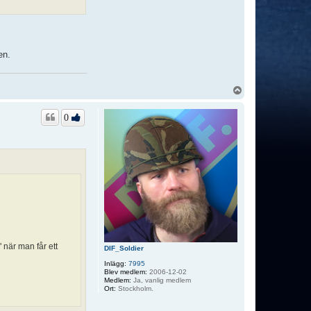
en.
U
p
p
0
 när man får ett
DIF_Soldier
Inlägg:
7995
Blev medlem:
2006-12-02
Medlem:
Ja, vanlig medlem
Ort:
Stockholm.