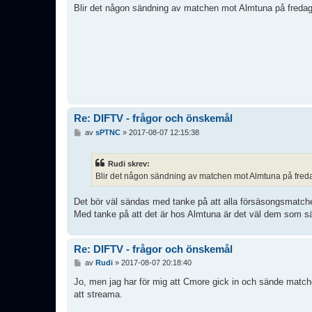
l
Blir det någon sändning av matchen mot Almtuna på freda
ä
g
g
Re: DIFTV - frågor och önskemål
I
av
sPTNC
»
2017-08-07 12:15:38
n
l
ä
Rudi skrev:
g
Blir det någon sändning av matchen mot Almtuna på fred
g
Det bör väl sändas med tanke på att alla försäsongsmatche
Med tanke på att det är hos Almtuna är det väl dem som sän
Re: DIFTV - frågor och önskemål
I
av
Rudi
»
2017-08-07 20:18:40
n
l
Jo, men jag har för mig att Cmore gick in och sände matchen 
ä
att streama.
g
g