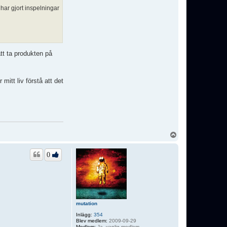
har gjort inspelningar
tt ta produkten på
mitt liv förstå att det
U
p
p
0
mutation
Inlägg:
354
Blev medlem:
2009-09-29
Medlem:
Ja, vanlig medlem