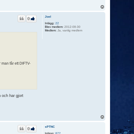
a
k
U
t
p
a
p
Joel
s
0
e
Inlägg:
22
n
Blev medlem:
2012-08-30
s
Medlem:
Ja, vanlig medlem
e
i
 man får ett DIFTV-
 och har gjort
U
p
p
sPTNC
0
Inlägg:
872