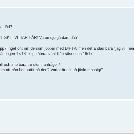
vla död?
ÅRT SKIT VI HAR HÄR! Va en djurgårdare dåå"
 upp? Inget ont om de som jobbar med DIFTV, men det andas bara "jag vill hem
säsongen 17/18"-klipp återanvänt från säsongen 16/17.
ll och inte bara tre slentrianfrågor?
om att nån har suttit på den? Varför är allt så jävla mossigt?