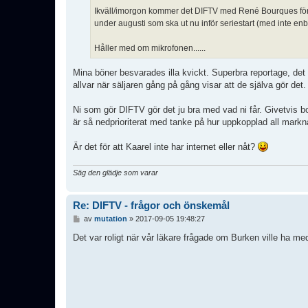
Ikväll/imorgon kommer det DIFTV med René Bourques första
under augusti som ska ut nu inför seriestart (med inte enba
Håller med om mikrofonen......
Mina böner besvarades illa kvickt. Superbra reportage, d
allvar när säljaren gång på gång visar att de själva gör det.
Ni som gör DIFTV gör det ju bra med vad ni får. Givetvis bottn
är så nedprioriterat med tanke på hur uppkopplad all markna
Är det för att Kaarel inte har internet eller nåt?
Säg den glädje som varar
Re: DIFTV - frågor och önskemål
I
av
mutation
»
2017-09-05 19:48:27
n
l
Det var roligt när vår läkare frågade om Burken ville ha m
ä
g
g