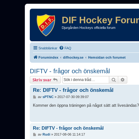
DIF Hockey Foru
Djurgården Hockeys officiella forum
Snabblänkar
FAQ
Forumindex
difhockey.se
Hemsidan och forumet
DIFTV - frågor och önskemål
Sök
Avance
Skriv svar
Re: DIFTV - frågor och önskemål
I
av
sPTNC
»
2017-07-30 09:39:07
n
l
Kommer den öppna träningen på något sätt att livesändas?
ä
g
g
Re: DIFTV - frågor och önskemål
I
av
Rudi
»
2017-08-06 11:14:17
n