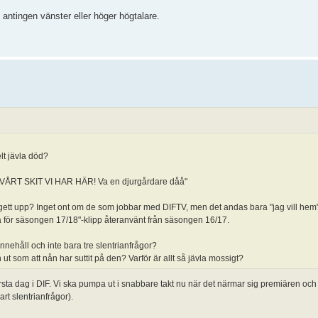
i antingen vänster eller höger högtalare.
lt jävla död?
KÖP VÅRT SKIT VI HAR HÄR! Va en djurgårdare dåå"
 gett upp? Inget ont om de som jobbar med DIFTV, men det andas bara "jag vill hem"
 för säsongen 17/18"-klipp återanvänt från säsongen 16/17.
innehåll och inte bara tre slentrianfrågor?
 ut som att nån har suttit på den? Varför är allt så jävla mossigt?
 dag i DIF. Vi ska pumpa ut i snabbare takt nu när det närmar sig premiären och 
rt slentrianfrågor).