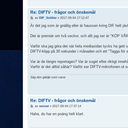
Re: DIFTV - frågor och önskemål
I
av
DIF_Soldier
»
2017-09-04 17:12:47
n
l
Är det jag som är gnällig eller är haussen kring DIF helt jä
ä
g
Det är premiär om två veckor, och allt jag ser är "KÖP V
g
Varför ska jag göra det när hela mediasidan tycks ha gett
DIFTV-klipp på 30 sekunder i månaden och ett "Tagga för 
Var är de längre reportagen? Var är suget efter riktigt innehå
Varför är det alltid såhär? Varför ser DIFTV-mikrofonen ut s
Säg den glädje som varar
Re: DIFTV - frågor och önskemål
I
av
sensei
»
2017-09-04 17:37:14
n
l
Haha, du har en poäng helt klart.
ä
g
g