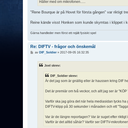
Håller med om mikrofonen......
"Rene Bourque är på Hovet för första gången" var riktigt tr
Reine kände visst Honken som kunde skymtas i klippet i korr
Gärna handleder men först ett rejält fysiskt spel
Re: DIFTV - frågor och önskemål
I
av
DIF_Soldier
»
2017-09-05 16:32:35
n
l
ä
Joel skrev:
g
g
DIF_Soldier skrev:
Är det jag som är gnällig eller är haussen kring DIF he
Det är premiär om två veckor, och allt jag ser är "
Varför ska jag göra det när hela mediasidan tycks ha
DIFTV-klipp på 30 sekunder i månaden och ett "Tagga
Var är de längre reportagen? Var är suget efter riktigt 
Varför är det alltid såhär? Varför ser DIFTV-mikrofonen