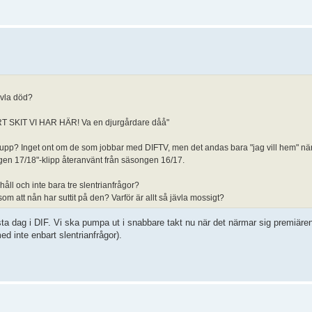
ävla död?
VÅRT SKIT VI HAR HÄR! Va en djurgårdare dåå"
t upp? Inget ont om de som jobbar med DIFTV, men det andas bara "jag vill hem" när
gen 17/18"-klipp återanvänt från säsongen 16/17.
håll och inte bara tre slentrianfrågor?
som att nån har suttit på den? Varför är allt så jävla mossigt?
dag i DIF. Vi ska pumpa ut i snabbare takt nu när det närmar sig premiären
ed inte enbart slentrianfrågor).