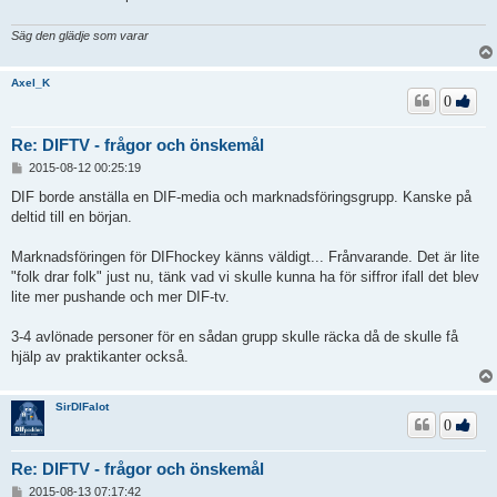
Säg den glädje som varar
Axel_K
0
Re: DIFTV - frågor och önskemål
I
2015-08-12 00:25:19
n
l
DIF borde anställa en DIF-media och marknadsföringsgrupp. Kanske på
ä
deltid till en början.
g
g
Marknadsföringen för DIFhockey känns väldigt... Frånvarande. Det är lite
"folk drar folk" just nu, tänk vad vi skulle kunna ha för siffror ifall det blev
lite mer pushande och mer DIF-tv.
3-4 avlönade personer för en sådan grupp skulle räcka då de skulle få
hjälp av praktikanter också.
SirDIFalot
0
Re: DIFTV - frågor och önskemål
I
2015-08-13 07:17:42