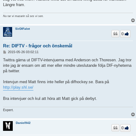
Längre fram.
Nu tar vi mazarin så ses vi sen.
SirDIFalot
0
Re: DIFTV - frågor och önskemål
I
2015-05-26 03:02:11
n
l
Twittra gärna ut DIFTV-intervjuerna med Anderson och Thoresen. Jag tror
ä
inte jag är ensam om att mer eller mindre uteslutande följa DIF-nyheterna
g
på twitter.
g
Intervjun med Matt finns inte heller på difhockey.se. Bara på
http://play.shl.se/
Bra intervjuer och kul att höra att Matt gick på derbyt.
Expert.
Daniel942
0