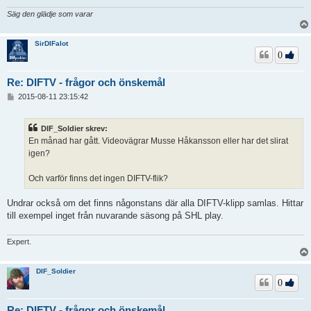
Säg den glädje som varar
SirDIFalot
0
Re: DIFTV - frågor och önskemål
I
2015-08-11 23:15:42
n
l
ä
DIF_Soldier skrev:
g
En månad har gått. Videovägrar Musse Håkansson eller har det slirat
g
igen?
Och varför finns det ingen DIFTV-flik?
Undrar också om det finns någonstans där alla DIFTV-klipp samlas. Hittar
till exempel inget från nuvarande säsong på SHL play.
Expert.
DIF_Soldier
0
Re: DIFTV - frågor och önskemål