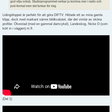
god vilja också. Studioprogrammet verkar ju komma mer i radio och
pod-format men det funkar för mig.
Lidingöloppet är perfekt för att göra DIFTV. Hittade ett av mina gamla
klipp, dock med markant sämre bildkvalutet, där det vimlar av sköna
profiler. Ölvestad (med en gammal damcykel), Landeskog, Nicke D (som
kört in i väggen) m.fl.
(Del 1)