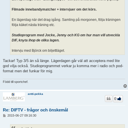
Filmade innebandymatcher + intervjuer om det körs.
En lägerdag när det drag igång. Samling på morgonen, följa träningen
följa käket nästa träning etc.
Studioprogram med Jocke, Jenny och KG om hur man vill utveckla
DIF, knyta ihop de olika lagen.
Intervju med Björck om biljettläget.
Tackar! Typ 3/5 än så länge. Lägerdagen går väl att acceptera med lite
god vilja också. Studioprogrammet verkar ju komma mer i radio och pod-
format men det funkar för mig.
Född till sportchef.
antti-pekka
0
Re: DIFTV - frågor och önskemål
I
2015-06-27 09:16:30
n
l
ä