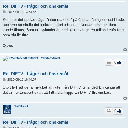
Re: DIFTV - frågor och önskemål
I
2015-08-14 13:53:55
n
l
Kommer det spelas några "internmatcher" på öppna träningen med Hawks
ä
spelarna så skulle det locka ett stort intresse i Nordamerika om dom
g
kunde filmas. Bara att Nylander är med skulle väl ge en miljon Leafs fans
g
som skulle titta.
Expert.
Farstakostym
0
Re: DIFTV - frågor och önskemål
I
2015-08-15 18:40:37
n
l
Stort hyll att det är mycket aktivitet från DIFTV, gillar det! En känga att
ä
det är fruktansvärt svårt att hitta alla klipp. En DIFTV flik önskas.
g
g
SirDIFalot
0
Re: DIFTV - frågor och önskemål
I
2015-08-21 17:41:27