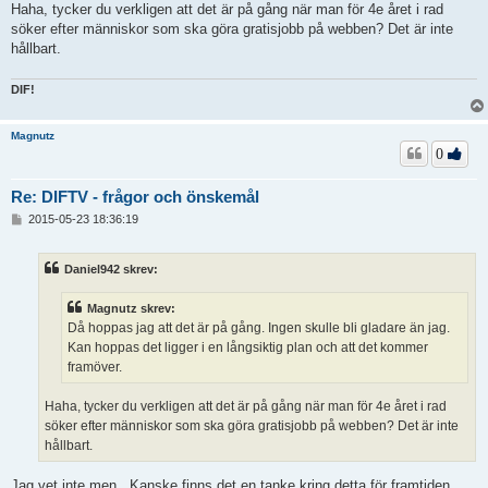
Haha, tycker du verkligen att det är på gång när man för 4e året i rad
söker efter människor som ska göra gratisjobb på webben? Det är inte
hållbart.
DIF!
Magnutz
0
Re: DIFTV - frågor och önskemål
I
2015-05-23 18:36:19
n
l
ä
Daniel942 skrev:
g
g
Magnutz skrev:
Då hoppas jag att det är på gång. Ingen skulle bli gladare än jag.
Kan hoppas det ligger i en långsiktig plan och att det kommer
framöver.
Haha, tycker du verkligen att det är på gång när man för 4e året i rad
söker efter människor som ska göra gratisjobb på webben? Det är inte
hållbart.
Jag vet inte men.. Kanske finns det en tanke kring detta för framtiden.