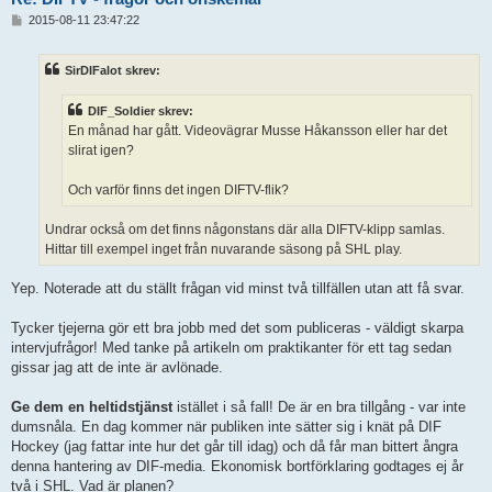
I
2015-08-11 23:47:22
n
l
ä
SirDIFalot skrev:
g
g
DIF_Soldier skrev:
En månad har gått. Videovägrar Musse Håkansson eller har det
slirat igen?
Och varför finns det ingen DIFTV-flik?
Undrar också om det finns någonstans där alla DIFTV-klipp samlas.
Hittar till exempel inget från nuvarande säsong på SHL play.
Yep. Noterade att du ställt frågan vid minst två tillfällen utan att få svar.
Tycker tjejerna gör ett bra jobb med det som publiceras - väldigt skarpa
intervjufrågor! Med tanke på artikeln om praktikanter för ett tag sedan
gissar jag att de inte är avlönade.
Ge dem en heltidstjänst
istället i så fall! De är en bra tillgång - var inte
dumsnåla. En dag kommer när publiken inte sätter sig i knät på DIF
Hockey (jag fattar inte hur det går till idag) och då får man bittert ångra
denna hantering av DIF-media. Ekonomisk bortförklaring godtages ej år
två i SHL. Vad är planen?