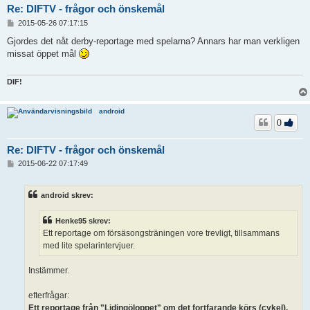
Re: DIFTV - frågor och önskemål
I
2015-05-26 07:17:15
n
l
Gjordes det nåt derby-reportage med spelarna? Annars har man verkligen
ä
missat öppet mål
g
g
DIF!
android
0
Re: DIFTV - frågor och önskemål
I
2015-06-22 07:17:49
n
l
ä
android skrev:
g
g
Henke95 skrev:
Ett reportage om försäsongsträningen vore trevligt, tillsammans
med lite spelarintervjuer.
Instämmer.
efterfrågar:
Ett reportage från "Lidingöloppet" om det fortfarande körs (cykel).