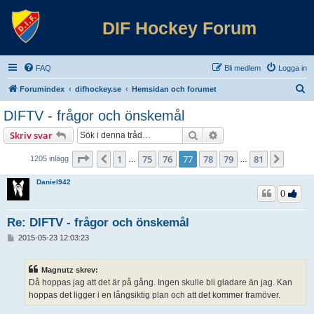
DIF Hockey Forum
FAQ
Bli medlem
Logga in
S
Forumindex
difhockey.se
Hemsidan och forumet
ö
DIFTV - frågor och önskemål
k
Sök
Avancerad sökning
Skriv svar
Sida
77
av
81
1
75
76
77
78
79
81
Föregående
Nästa
1205 inlägg
…
…
Daniel942
0
Re: DIFTV - frågor och önskemål
I
2015-05-23 12:03:23
n
l
ä
Magnutz skrev:
g
Då hoppas jag att det är på gång. Ingen skulle bli gladare än jag. Kan
g
hoppas det ligger i en långsiktig plan och att det kommer framöver.