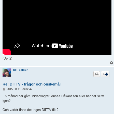
(Del 2)
DIF_Soldier
0
Re: DIFTV - frågor och önskemål
I
2015-08-11 23:02:42
n
l
En månad har gått. Videovägrar Musse Håkansson eller har det slirat
ä
igen?
g
g
Och varför finns det ingen DIFTV-flik?