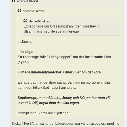
android skrev:
g
g
android skrev:
Henke95 skrev:
Ett reportage om försäsongsträningen vore trevligt,
tillsammans med lite spelarintervjuer.
Instämmer.
efterfrågar:
Ett reportage från "Lidingöloppet" om det fortfarande körs
(cykel).
Filmade innebandymatcher + intervjuer om det körs.
En lägerdag när det drag igång. Samling på morgonen, följa
träningen följa käket nästa träning etc.
Studioprogram med Jocke, Jenny och KG om hur man vill
utveckla DIF, knyta ihop de olika lagen.
Intervju med Björck om biljettläget.
Tackar! Typ 3/5 än så länge. Lägerdagen går väl att acceptera med lite