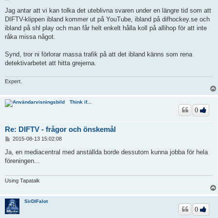
n
l
Jag antar att vi kan tolka det uteblivna svaren under en längre tid som att
ä
DIFTV-klippen ibland kommer ut på YouTube, ibland på difhockey.se och
g
ibland på shl play och man får helt enkelt hålla koll på allihop för att inte
g
råka missa något.
Synd, tror ni förlorar massa trafik på att det ibland känns som rena
detektivarbetet att hitta grejerna.
Expert.
Think if...
0
Re: DIFTV - frågor och önskemål
I
2015-08-13 15:02:08
n
l
Ja, en mediacentral med anställda borde dessutom kunna jobba för hela
ä
föreningen...
g
g
Using Tapatalk
SirDIFalot
0