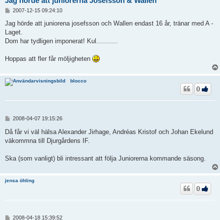
Jag hörde att juniorerna Josefsson & Wallen
I
2007-12-15 09:24:10
n
l
Jag hörde att juniorena josefsson och Wallen endast 16 år, tränar med A -
ä
Laget.
g
Dom har tydligen imponerat! Kul...........
g
Hoppas att fler får möljigheten
blocco
0
I
2008-04-07 19:15:26
n
l
Då får vi väl hälsa Alexander Jirhage, Andréas Kristof och Johan Ekelund
ä
väkommna till Djurgårdens IF.
g
g
Ska (som vanligt) bli intressant att följa Juniorerna kommande säsong.
jensa öhling
0
I
2008-04-18 15:39:52