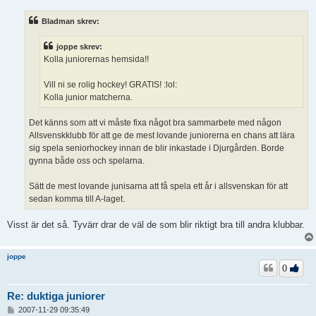
l
ä
Bladman skrev:
g
g
joppe skrev:
Kolla juniorernas hemsida!!
Vill ni se rolig hockey! GRATIS! :lol:
Kolla junior matcherna.
Det känns som att vi måste fixa något bra sammarbete med någon
Allsvenskklubb för att ge de mest lovande juniorerna en chans att lära
sig spela seniorhockey innan de blir inkastade i Djurgården. Borde
gynna både oss och spelarna.
Sätt de mest lovande junisarna att få spela ett år i allsvenskan för att
sedan komma till A-laget.
Visst är det så. Tyvärr drar de väl de som blir riktigt bra till andra klubbar.
joppe
0
Re: duktiga juniorer
I
2007-11-29 09:35:49