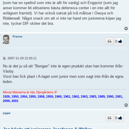
(som har en speltsil som inte är allt för vanlig) och Engqvist (som jag
anser kommer bli elitseriens bästa defensiva center i en inte allt för
avlägsen framtid). Vi har också satsat på två målisar i Owuya och
Ridderwall. Något snack om att vi inte tar hand om juniorerna köper jag
inte, tycker DIF sköter det bra.
Frasse
0
I
2007-11-29 12:20:11
n
l
Nu är det ju så att "Bengan" inte är egen prudukt utan han kommer ifrån
ä
Väsby.
g
Visst han fick plast i A-laget som junior men som sagt inte ifrån de egna
g
leden.
Mesta Mästarna är här, Djurgårdens IF
1926, 1950, 1954, 1955, 1958, 1959, 1960, 1961, 1962, 1963, 1983, 1989, 1990, 1991,
2000, 2001
joppe
0