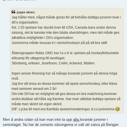
n
l
ä
joppe skrev:
g
Jag håller med, något måste göras för att behålla duktiga juniorer kvar i
g
dif:s organisation.
6st. J 20 spelare har stuckit över till USA, Canada bara under denna
säsong, det är kanske inte den bästa utvecklingen, men det måste ges
attraktiva möjligheter i Dif:s organisation.
Juniorerna måste slussas in i seniorhockeyn på på ett bra sätt!
Åldersgruppen födda 1991 har t.e.x 6 st. spelare på hockeyförbundets
elitcamp för uttagning till landlaget.
Stömberg, eriksen, Josefsson, Cellin, Ackered, Wallen.
Ingen annan förening har så många lovande juniorer på denna höga
nivå.
Jag tror att vissa av dessa kommer att spela seniorhockey, eller träna
med seniorer senast om 2 år!
Om inte Dif har en möjlighet att ges dessa en bra matchning kommer
andra klubbar att hålla sig framme. Har man utbildat duktiga spelare så
måste man skörd sin egen skörd.
DIF: Lycka till med era framtida spelarinvesteringar, d.v.s juniorerna
Men å andra sidan så kan man inte ta upp
alla
lovande juniorer i
seniorlaget. Nu har de senaste säsongerna vi valt att satsa på Bengan