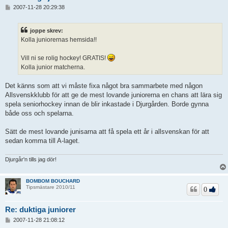
I
2007-11-28 20:29:38
n
l
ä
joppe skrev:
g
Kolla juniorernas hemsida!!
g
Vill ni se rolig hockey! GRATIS!
Kolla junior matcherna.
Det känns som att vi måste fixa något bra sammarbete med någon
Allsvenskklubb för att ge de mest lovande juniorerna en chans att lära sig
spela seniorhockey innan de blir inkastade i Djurgården. Borde gynna
både oss och spelarna.
Sätt de mest lovande junisarna att få spela ett år i allsvenskan för att
sedan komma till A-laget.
Djurgår'n tills jag dör!
BOMBOM BOUCHARD
Tipsmästare 2010/11
0
Re: duktiga juniorer
I
2007-11-28 21:08:12
n