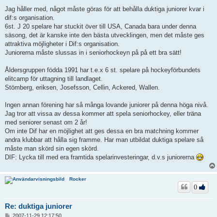
n
l
Jag håller med, något måste göras för att behålla duktiga juniorer kvar i
ä
dif:s organisation.
g
6st. J 20 spelare har stuckit över till USA, Canada bara under denna
g
säsong, det är kanske inte den bästa utvecklingen, men det måste ges
attraktiva möjligheter i Dif:s organisation.
Juniorerna måste slussas in i seniorhockeyn på på ett bra sätt!
Åldersgruppen födda 1991 har t.e.x 6 st. spelare på hockeyförbundets
elitcamp för uttagning till landlaget.
Stömberg, eriksen, Josefsson, Cellin, Ackered, Wallen.
Ingen annan förening har så många lovande juniorer på denna höga nivå.
Jag tror att vissa av dessa kommer att spela seniorhockey, eller träna
med seniorer senast om 2 år!
Om inte Dif har en möjlighet att ges dessa en bra matchning kommer
andra klubbar att hålla sig framme. Har man utbildat duktiga spelare så
måste man skörd sin egen skörd.
DIF: Lycka till med era framtida spelarinvesteringar, d.v.s juniorerna
Rocker
0
Re: duktiga juniorer
I
2007-11-29 12:17:50