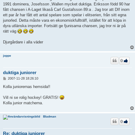
1991 dominera, Josefsson ,Wallen mycket duktiga. Eriksson född 90 har
fått chansen i A-Laget likaså Carl Gustafsson 89:a . Jag tror att DIf inom
ett par år har fått ett antal spelare som spelar i elitserien, från sitt egna
junorled. Detta måste vara en ekonomiskfullträff, istället för att köpa in
dyra utlänska importer. Fortsätt ge fjunisarna chansen, jag tror ni är på
rätt väg
Djurgårdare i alla väder
joppe
0
duktiga juniorer
I
2007-11-28 18:26:10
n
l
Kolla juniorernas hemsida!!
ä
g
Vill ni se rolig hockey! GRATIS!
g
Kolla junior matcherna.
Bladman
0
Re: duktiga juniorer