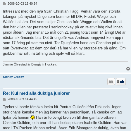
I
2008-10-03 13:40:34
n
l
Intressant med den nya 93an Christian Hägg. Verkar vara den största
ä
talangen på mycket länge som kommer till DIF, Fredrik Weigel och
g
Wallén i all ära. Det som skiljer Christian från Wagge och Wallén är att
g
den här killen har presterat i seniorhockey på en relativt hög nivå innan
junior åldern. Jag menar 15 mål och 21 poäng totalt som 14 åring! Det är
nästan skrämande bra. Det är ungefär vad Andreas Engqvist kom upp i
som 17 åring på samma nivå. Tar Djurgården hand om Christian på rätt
sätt (övertygad att dem gör det) så har vi en ny storspelare på gång. Om
grabben har rätt inställning och själv vill så klart.
Jimmie Ölvestad är Djurgår'n Hockey.
Sidney Crosby
0
Re: Kul med alla duktiga juniorer
I
2008-10-03 14:44:45
n
l
Tycker vi borde försöka locka hit Pontus Gulldén ifrån Frölunda. Ingen
ä
stor chans kanske men jag känner han personligen, så kanske om jag
g
tjatar på honom
Han är förövrigt brorson till den gamla brottaren
g
Christer Gulldén, och bror till handbollsspelaren Isabelle Gulldén. Han var
med i TV-Pucken iår han också. Även Erik Blomgren är duktig, även han