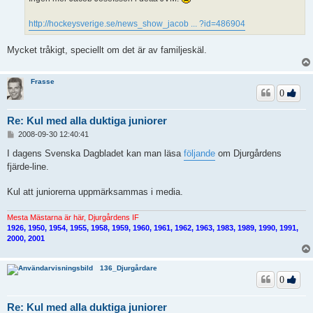
http://hockeysverige.se/news_show_jacob ... ?id=486904
Mycket tråkigt, speciellt om det är av familjeskäl.
Frasse
0
Re: Kul med alla duktiga juniorer
I
2008-09-30 12:40:41
n
l
I dagens Svenska Dagbladet kan man läsa
följande
om Djurgårdens
ä
fjärde-line.
g
g
Kul att juniorerna uppmärksammas i media.
Mesta Mästarna är här, Djurgårdens IF
1926, 1950, 1954, 1955, 1958, 1959, 1960, 1961, 1962, 1963, 1983, 1989, 1990, 1991,
2000, 2001
136_Djurgårdare
0
Re: Kul med alla duktiga juniorer