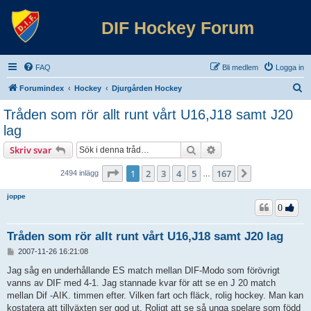
DIF Hockey Forum
FAQ
Bli medlem
Logga in
S
Forumindex
Hockey
Djurgården Hockey
ö
Tråden som rör allt runt vårt U16,J18 samt J20
k
lag
Sök
Avancerad sökning
Skriv svar
Sida
1
av
167
1
2
3
4
5
167
Nästa
2494 inlägg
…
joppe
0
Tråden som rör allt runt vårt U16,J18 samt J20 lag
I
2007-11-26 16:21:08
n
l
Jag såg en underhållande ES match mellan DIF-Modo som förövrigt
ä
vanns av DIF med 4-1. Jag stannade kvar för att se en J 20 match
g
mellan Dif -AIK. timmen efter. Vilken fart och fläck, rolig hockey. Man kan
g
kostatera att tillväxten ser god ut. Roligt att se så unga spelare som född