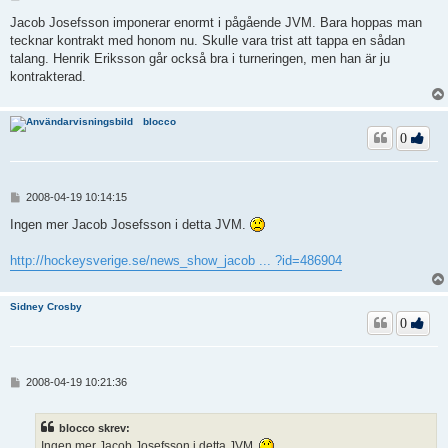
n
l
Jacob Josefsson imponerar enormt i pågående JVM. Bara hoppas man
ä
tecknar kontrakt med honom nu. Skulle vara trist att tappa en sådan
g
talang. Henrik Eriksson går också bra i turneringen, men han är ju
g
kontrakterad.
blocco
0
I
2008-04-19 10:14:15
n
l
Ingen mer Jacob Josefsson i detta JVM.
ä
g
http://hockeysverige.se/news_show_jacob ... ?id=486904
g
Sidney Crosby
0
I
2008-04-19 10:21:36
n
l
ä
blocco skrev:
g
Ingen mer Jacob Josefsson i detta JVM.
g