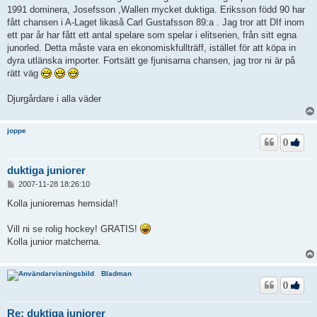
1991 dominera, Josefsson ,Wallen mycket duktiga. Eriksson född 90 har
fått chansen i A-Laget likaså Carl Gustafsson 89:a . Jag tror att DIf inom
ett par år har fått ett antal spelare som spelar i elitserien, från sitt egna
junorled. Detta måste vara en ekonomiskfullträff, istället för att köpa in
dyra utlänska importer. Fortsätt ge fjunisarna chansen, jag tror ni är på
rätt väg
Djurgårdare i alla väder
joppe
0
duktiga juniorer
I
2007-11-28 18:26:10
n
l
Kolla juniorernas hemsida!!
ä
g
Vill ni se rolig hockey! GRATIS!
g
Kolla junior matcherna.
Bladman
0
Re: duktiga juniorer