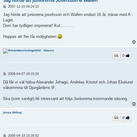
Jag hörde att juniorerna Josefsson & Wallen
I
2007-12-15 09:24:10
n
l
Jag hörde att juniorena josefsson och Wallen endast 16 år, tränar med A -
ä
Laget.
g
Dom har tydligen imponerat! Kul...........
g
Hoppas att fler får möljigheten
blocco
0
I
2008-04-07 19:15:26
n
l
Då får vi väl hälsa Alexander Jirhage, Andréas Kristof och Johan Ekelund
ä
väkommna till Djurgårdens IF.
g
g
Ska (som vanligt) bli intressant att följa Juniorerna kommande säsong.
jensa öhling
0
I
2008-04-18 15:39:52