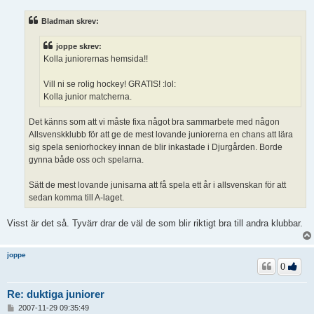
l
ä
Bladman skrev:
g
g
joppe skrev:
Kolla juniorernas hemsida!!
Vill ni se rolig hockey! GRATIS! :lol:
Kolla junior matcherna.
Det känns som att vi måste fixa något bra sammarbete med någon
Allsvenskklubb för att ge de mest lovande juniorerna en chans att lära
sig spela seniorhockey innan de blir inkastade i Djurgården. Borde
gynna både oss och spelarna.
Sätt de mest lovande junisarna att få spela ett år i allsvenskan för att
sedan komma till A-laget.
Visst är det så. Tyvärr drar de väl de som blir riktigt bra till andra klubbar.
joppe
0
Re: duktiga juniorer
I
2007-11-29 09:35:49