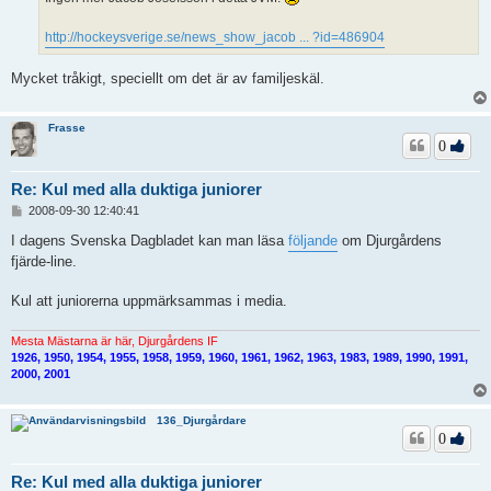
http://hockeysverige.se/news_show_jacob ... ?id=486904
Mycket tråkigt, speciellt om det är av familjeskäl.
Frasse
0
Re: Kul med alla duktiga juniorer
I
2008-09-30 12:40:41
n
l
I dagens Svenska Dagbladet kan man läsa
följande
om Djurgårdens
ä
fjärde-line.
g
g
Kul att juniorerna uppmärksammas i media.
Mesta Mästarna är här, Djurgårdens IF
1926, 1950, 1954, 1955, 1958, 1959, 1960, 1961, 1962, 1963, 1983, 1989, 1990, 1991,
2000, 2001
136_Djurgårdare
0
Re: Kul med alla duktiga juniorer