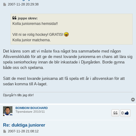
I
2007-11-28 20:29:38
n
l
ä
joppe skrev:
g
Kolla juniorernas hemsida!!
g
Vill ni se rolig hockey! GRATIS!
Kolla junior matcherna.
Det känns som att vi måste fixa något bra sammarbete med någon
Allsvenskklubb för att ge de mest lovande juniorerna en chans att lära sig
spela seniorhockey innan de blir inkastade i Djurgården. Borde gynna
både oss och spelarna.
Sätt de mest lovande junisarna att få spela ett år i allsvenskan för att
sedan komma till A-laget.
Djurgår'n tills jag dör!
BOMBOM BOUCHARD
Tipsmästare 2010/11
0
Re: duktiga juniorer
I
2007-11-28 21:08:12
n