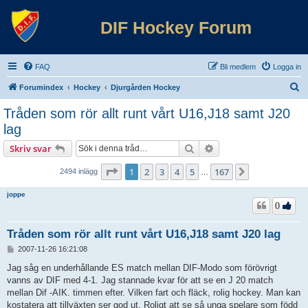
DIF Hockey Forum
FAQ
Bli medlem
Logga in
S
Forumindex
Hockey
Djurgården Hockey
ö
Tråden som rör allt runt vårt U16,J18 samt J20
k
lag
Sök
Avancerad sökning
Skriv svar
Sida
1
av
167
1
2
3
4
5
167
Nästa
2494 inlägg
…
joppe
0
Tråden som rör allt runt vårt U16,J18 samt J20 lag
I
2007-11-26 16:21:08
n
l
Jag såg en underhållande ES match mellan DIF-Modo som förövrigt
ä
vanns av DIF med 4-1. Jag stannade kvar för att se en J 20 match
g
mellan Dif -AIK. timmen efter. Vilken fart och fläck, rolig hockey. Man kan
g
kostatera att tillväxten ser god ut. Roligt att se så unga spelare som född