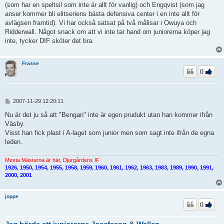
(som har en speltsil som inte är allt för vanlig) och Engqvist (som jag
anser kommer bli elitseriens bästa defensiva center i en inte allt för
avlägsen framtid). Vi har också satsat på två målisar i Owuya och
Ridderwall. Något snack om att vi inte tar hand om juniorerna köper jag
inte, tycker DIF sköter det bra.
Frasse
0
I
2007-11-29 12:20:11
n
l
Nu är det ju så att "Bengan" inte är egen prudukt utan han kommer ifrån
ä
Väsby.
g
Visst han fick plast i A-laget som junior men som sagt inte ifrån de egna
g
leden.
Mesta Mästarna är här, Djurgårdens IF
1926, 1950, 1954, 1955, 1958, 1959, 1960, 1961, 1962, 1963, 1983, 1989, 1990, 1991,
2000, 2001
joppe
0