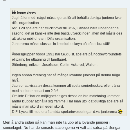
n
l
ä
joppe skrev:
g
Jag håller med, något måste göras för att behålla duktiga juniorer kvar i
g
dif:s organisation.
6st. J 20 spelare har stuckit över till USA, Canada bara under denna
säsong, det är kanske inte den bästa utvecklingen, men det måste ges
attraktiva möjligheter i Dif:s organisation.
Juniorerna måste slussas in i seniorhockeyn på på ett bra sätt!
Åldersgruppen födda 1991 har t.e.x 6 st. spelare på hockeyförbundets
elitcamp för uttagning till landlaget.
Stömberg, eriksen, Josefsson, Cellin, Ackered, Wallen.
Ingen annan förening har så många lovande juniorer på denna höga
nivå.
Jag tror att vissa av dessa kommer att spela seniorhockey, eller träna
med seniorer senast om 2 år!
Om inte Dif har en möjlighet att ges dessa en bra matchning kommer
andra klubbar att hålla sig framme. Har man utbildat duktiga spelare så
måste man skörd sin egen skörd.
DIF: Lycka till med era framtida spelarinvesteringar, d.v.s juniorerna
Men å andra sidan så kan man inte ta upp
alla
lovande juniorer i
seniorlaget. Nu har de senaste säsongerna vi valt att satsa på Bengan