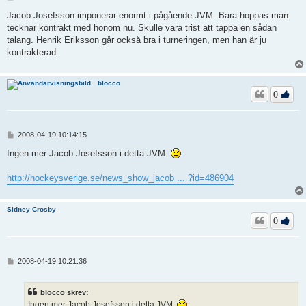
n
l
Jacob Josefsson imponerar enormt i pågående JVM. Bara hoppas man
ä
tecknar kontrakt med honom nu. Skulle vara trist att tappa en sådan
g
talang. Henrik Eriksson går också bra i turneringen, men han är ju
g
kontrakterad.
blocco
0
I
2008-04-19 10:14:15
n
l
Ingen mer Jacob Josefsson i detta JVM.
ä
g
http://hockeysverige.se/news_show_jacob ... ?id=486904
g
Sidney Crosby
0
I
2008-04-19 10:21:36
n
l
ä
blocco skrev:
g
Ingen mer Jacob Josefsson i detta JVM.
g