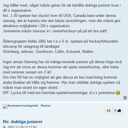
n
l
Jag håller med, något måste göras för att behålla duktiga juniorer kvar i
ä
dif:s organisation.
g
6st. J 20 spelare har stuckit över till USA, Canada bara under denna
g
säsong, det är kanske inte den bästa utvecklingen, men det måste ges
attraktiva möjligheter i Dif:s organisation.
Juniorerna måste slussas in i seniorhockeyn på på ett bra sätt!
Åldersgruppen födda 1991 har t.e.x 6 st. spelare på hockeyförbundets
elitcamp för uttagning till landlaget.
Stömberg, eriksen, Josefsson, Cellin, Ackered, Wallen.
Ingen annan förening har så många lovande juniorer på denna höga nivå.
Jag tror att vissa av dessa kommer att spela seniorhockey, eller träna
med seniorer senast om 2 år!
Om inte Dif har en möjlighet att ges dessa en bra matchning kommer
andra klubbar att hålla sig framme. Har man utbildat duktiga spelare så
måste man skörd sin egen skörd.
DIF: Lycka till med era framtida spelarinvesteringar, d.v.s juniorerna
Rocker
0
Re: duktiga juniorer
I
2007-11-29 12:17:50