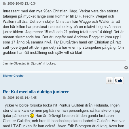
I
2008-10-03 13:40:34
n
l
Intressant med den nya 93an Christian Hägg. Verkar vara den största
ä
talangen på mycket länge som kommer till DIF, Fredrik Weigel och
g
Wallén i all ära. Det som skiljer Christian från Wagge och Wallén är att
g
den här killen har presterat i seniorhockey på en relativt hög nivå innan
junior åldern. Jag menar 15 mål och 21 poäng totalt som 14 åring! Det är
nästan skrämande bra. Det är ungefär vad Andreas Engqvist kom upp i
som 17 åring på samma nivå. Tar Djurgården hand om Christian på rätt
sätt (övertygad att dem gör det) så har vi en ny storspelare på gång. Om
grabben har rätt inställning och själv vill så klart.
Jimmie Ölvestad är Djurgår'n Hockey.
Sidney Crosby
0
Re: Kul med alla duktiga juniorer
I
2008-10-03 14:44:45
n
l
Tycker vi borde försöka locka hit Pontus Gulldén ifrån Frölunda. Ingen
ä
stor chans kanske men jag känner han personligen, så kanske om jag
g
tjatar på honom
Han är förövrigt brorson till den gamla brottaren
g
Christer Gulldén, och bror till handbollsspelaren Isabelle Gulldén. Han var
med i TV-Pucken iår han också. Även Erik Blomgren är duktig, även han