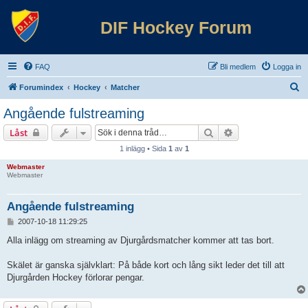
DIF Hockey Forum
FAQ
Bli medlem
Logga in
S
Forumindex
Hockey
Matcher
ö
Angående fulstreaming
k
Sök
Avancerad sökni
Låst
1 inlägg • Sida
1
av
1
Webmaster
Webmaster
Angående fulstreaming
I
2007-10-18 11:29:25
n
l
Alla inlägg om streaming av Djurgårdsmatcher kommer att tas bort.
ä
g
Skälet är ganska självklart: På både kort och lång sikt leder det till att
g
Djurgården Hockey förlorar pengar.