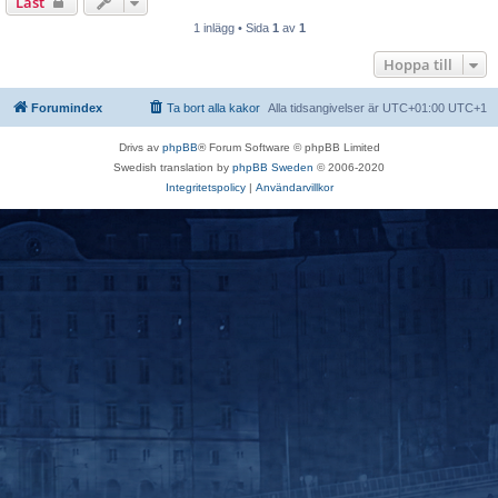
Låst
1 inlägg • Sida
1
av
1
Hoppa till
Forumindex
Ta bort alla kakor
Alla tidsangivelser är UTC+01:00 UTC+1
Drivs av
phpBB
® Forum Software © phpBB Limited
Swedish translation by
phpBB Sweden
© 2006-2020
Integritetspolicy
|
Användarvillkor