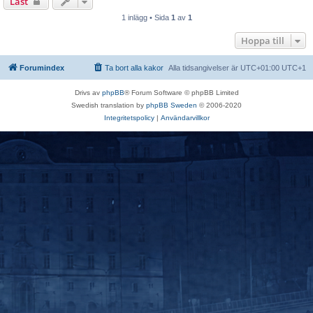
Låst
1 inlägg • Sida
1
av
1
Hoppa till
Forumindex
Ta bort alla kakor
Alla tidsangivelser är UTC+01:00 UTC+1
Drivs av
phpBB
® Forum Software © phpBB Limited
Swedish translation by
phpBB Sweden
© 2006-2020
Integritetspolicy
|
Användarvillkor