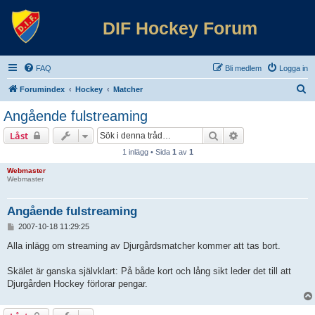
DIF Hockey Forum
FAQ
Bli medlem
Logga in
S
Forumindex
Hockey
Matcher
ö
Angående fulstreaming
k
Sök
Avancerad sökni
Låst
1 inlägg • Sida
1
av
1
Webmaster
Webmaster
Angående fulstreaming
I
2007-10-18 11:29:25
n
l
Alla inlägg om streaming av Djurgårdsmatcher kommer att tas bort.
ä
g
Skälet är ganska självklart: På både kort och lång sikt leder det till att
g
Djurgården Hockey förlorar pengar.