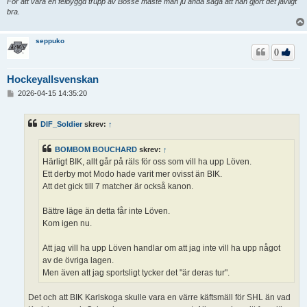
För att vara en felbyggd trupp av Bosse måste man ju ändå säga att han gjort det jävligt
bra.
seppuko
0
Hockeyallsvenskan
I
2026-04-15 14:35:20
n
l
ä
DIF_Soldier
skrev:
↑
g
g
BOMBOM BOUCHARD
skrev:
↑
Härligt BIK, allt går på räls för oss som vill ha upp Löven.
Ett derby mot Modo hade varit mer ovisst än BIK.
Att det gick till 7 matcher är också kanon.
Bättre läge än detta får inte Löven.
Kom igen nu.
Att jag vill ha upp Löven handlar om att jag inte vill ha upp något
av de övriga lagen.
Men även att jag sportsligt tycker det "är deras tur".
Det och att BIK Karlskoga skulle vara en värre käftsmäll för SHL än vad