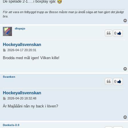
De spelade 2-1.....i boxplay igår.
För att vara en felbyggd trupp av Bosse måste man ju ändå säga att han gjort det jävligt
bra.
dlopajo
0
Hockeyallsvenskan
I
2026-04-17 20:20:31
n
l
Brodda med mål igen! Vilken kille!
ä
g
g
Svanken
0
Hockeyallsvenskan
I
2026-04-20 18:32:48
n
l
Är Majåååni nån ny back i löven?
ä
g
g
Donkels-3.0