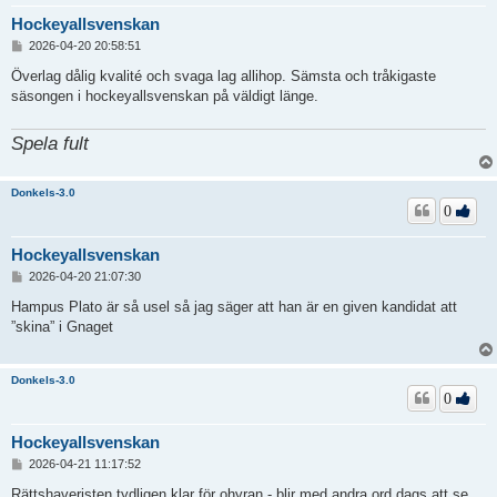
Hockeyallsvenskan
I
2026-04-20 20:58:51
n
l
Överlag dålig kvalité och svaga lag allihop. Sämsta och tråkigaste
ä
säsongen i hockeyallsvenskan på väldigt länge.
g
g
Spela fult
Donkels-3.0
0
Hockeyallsvenskan
I
2026-04-20 21:07:30
n
l
Hampus Plato är så usel så jag säger att han är en given kandidat att
ä
”skina” i Gnaget
g
g
Donkels-3.0
0
Hockeyallsvenskan
I
2026-04-21 11:17:52
n
l
Rättshaveristen tydligen klar för ohyran - blir med andra ord dags att se