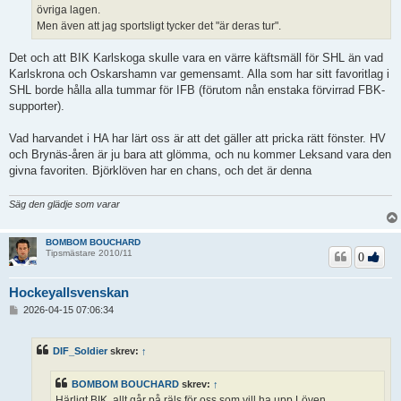
övriga lagen.
Men även att jag sportsligt tycker det "är deras tur".
Det och att BIK Karlskoga skulle vara en värre käftsmäll för SHL än vad
Karlskrona och Oskarshamn var gemensamt. Alla som har sitt favoritlag i
SHL borde hålla alla tummar för IFB (förutom nån enstaka förvirrad FBK-
supporter).
Vad harvandet i HA har lärt oss är att det gäller att pricka rätt fönster. HV
och Brynäs-åren är ju bara att glömma, och nu kommer Leksand vara den
givna favoriten. Björklöven har en chans, och det är denna
Säg den glädje som varar
BOMBOM BOUCHARD
Tipsmästare 2010/11
0
Hockeyallsvenskan
I
2026-04-15 07:06:34
n
l
ä
DIF_Soldier
skrev:
↑
g
g
BOMBOM BOUCHARD
skrev:
↑
Härligt BIK, allt går på räls för oss som vill ha upp Löven.