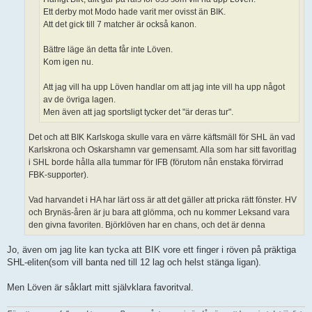
Ett derby mot Modo hade varit mer ovisst än BIK.
Att det gick till 7 matcher är också kanon.
Bättre läge än detta får inte Löven.
Kom igen nu.
Att jag vill ha upp Löven handlar om att jag inte vill ha upp något
av de övriga lagen.
Men även att jag sportsligt tycker det "är deras tur".
Det och att BIK Karlskoga skulle vara en värre käftsmäll för SHL än vad
Karlskrona och Oskarshamn var gemensamt. Alla som har sitt favoritlag
i SHL borde hålla alla tummar för IFB (förutom nån enstaka förvirrad
FBK-supporter).
Vad harvandet i HA har lärt oss är att det gäller att pricka rätt fönster. HV
och Brynäs-åren är ju bara att glömma, och nu kommer Leksand vara
den givna favoriten. Björklöven har en chans, och det är denna
Jo, även om jag lite kan tycka att BIK vore ett finger i röven på präktiga
SHL-eliten(som vill banta ned till 12 lag och helst stänga ligan).
Men Löven är såklart mitt självklara favoritval.