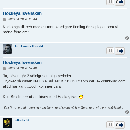
0
Hockeyallsvenskan
I
2026-04-20 20:25:44
n
l
Karlskoga till och med ett mer ovärdigare finallag än soplaget som vi
ä
mötte förra året
g
g
Lee Harvey Oswald
1
Hockeyallsvenskan
I
2026-04-20 20:52:40
n
l
Ja, Löven gör 2 väldigt sömniga perioder.
ä
Trycker på gasen lite i 3:e. då ser BIKBOK ut som det HA-brunk-lag dom
g
alltid har varit ....och kommer vara
g
Kul, Brodin ser ut att trivas med Hockeylivet
-Det är en ganska kort tid man lever, med tanke på hur länge man ska vara död sedan
diftobbe89
0