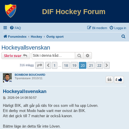
DIF Hockey Forum
FAQ
Bli medlem
Logga in
S
Forumindex
Hockey
Övrig sport
ö
Hockeyallsvenskan
k
Sök
Avancerad sökning
Skriv svar
Sida
20
av
22
1
18
19
20
21
22
Föregående
Nästa
316 inlägg
…
BOMBOM BOUCHARD
Tipsmästare 2010/11
4
Hockeyallsvenskan
I
2026-04-14 08:50:57
n
l
Härligt BIK, allt går på räls för oss som vill ha upp Löven.
ä
Ett derby mot Modo hade varit mer ovisst än BIK.
g
Att det gick till 7 matcher är också kanon.
g
Bättre läge än detta får inte Löven.