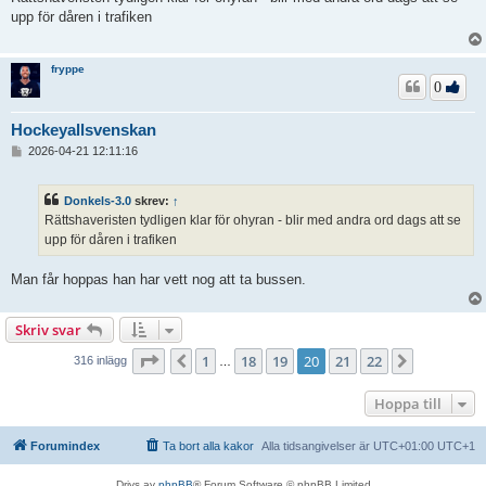
ä
upp för dåren i trafiken
g
g
fryppe
0
Hockeyallsvenskan
I
2026-04-21 12:11:16
n
l
ä
Donkels-3.0
skrev:
↑
g
Rättshaveristen tydligen klar för ohyran - blir med andra ord dags att se
g
upp för dåren i trafiken
Man får hoppas han har vett nog att ta bussen.
Skriv svar
Sida
20
av
22
1
18
19
20
21
22
Föregående
Nästa
316 inlägg
…
Hoppa till
Forumindex
Ta bort alla kakor
Alla tidsangivelser är UTC+01:00 UTC+1
Drivs av
phpBB
® Forum Software © phpBB Limited