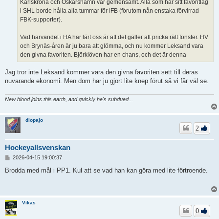
Karlskrona och Oskarshamn var gemensamt. Alla som har sitt favoritlag
i SHL borde hålla alla tummar för IFB (förutom nån enstaka förvirrad
FBK-supporter).
Vad harvandet i HA har lärt oss är att det gäller att pricka rätt fönster. HV
och Brynäs-åren är ju bara att glömma, och nu kommer Leksand vara
den givna favoriten. Björklöven har en chans, och det är denna
Jag tror inte Leksand kommer vara den givna favoriten sett till deras
nuvarande ekonomi. Men dom har ju gjort lite knep förut så vi får väl se.
New blood joins this earth, and quickly he's subdued...
dlopajo
2
Hockeyallsvenskan
I
2026-04-15 19:00:37
n
l
Brodda med mål i PP1. Kul att se vad han kan göra med lite förtroende.
ä
g
g
Vikas
0