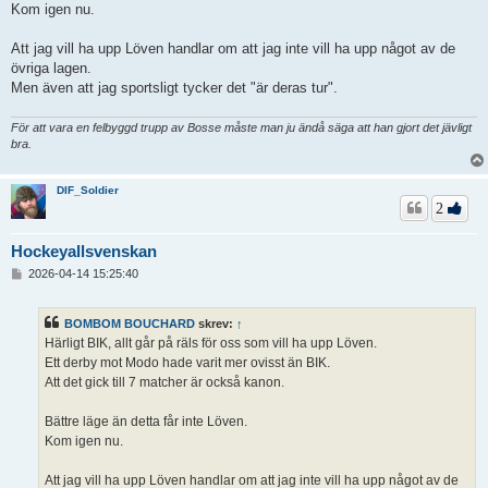
Kom igen nu.
Att jag vill ha upp Löven handlar om att jag inte vill ha upp något av de
övriga lagen.
Men även att jag sportsligt tycker det "är deras tur".
För att vara en felbyggd trupp av Bosse måste man ju ändå säga att han gjort det jävligt
bra.
DIF_Soldier
2
Hockeyallsvenskan
I
2026-04-14 15:25:40
n
l
ä
BOMBOM BOUCHARD
skrev:
↑
g
Härligt BIK, allt går på räls för oss som vill ha upp Löven.
g
Ett derby mot Modo hade varit mer ovisst än BIK.
Att det gick till 7 matcher är också kanon.
Bättre läge än detta får inte Löven.
Kom igen nu.
Att jag vill ha upp Löven handlar om att jag inte vill ha upp något av de