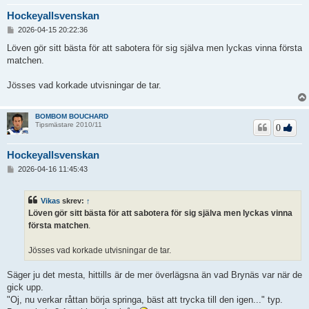
Hockeyallsvenskan
I
2026-04-15 20:22:36
n
l
Löven gör sitt bästa för att sabotera för sig själva men lyckas vinna första
ä
matchen.
g
g
Jösses vad korkade utvisningar de tar.
BOMBOM BOUCHARD
Tipsmästare 2010/11
0
Hockeyallsvenskan
I
2026-04-16 11:45:43
n
l
ä
Vikas
skrev:
↑
g
Löven gör sitt bästa för att sabotera för sig själva men lyckas vinna
g
första matchen
.
Jösses vad korkade utvisningar de tar.
Säger ju det mesta, hittills är de mer överlägsna än vad Brynäs var när de
gick upp.
"Oj, nu verkar råttan börja springa, bäst att trycka till den igen..." typ.