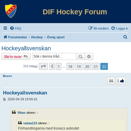
DIF Hockey Forum
FAQ
Bli medlem
Logga in
S
Forumindex
Hockey
Övrig sport
ö
Hockeyallsvenskan
k
Sök
Avancerad sökning
Skriv svar
Sida
22
av
22
1
18
19
20
21
22
Föregående
316 inlägg
…
Boven
1
Hockeyallsvenskan
I
2026-04-29 19:59:10
n
l
ä
Vikas
skrev:
↑
g
g
tadaa123
skrev:
↑
Förhandlingarna med Kovacs avbrutet