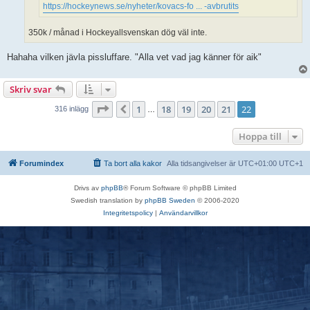
https://hockeynews.se/nyheter/kovacs-fo ... -avbrutits
350k / månad i Hockeyallsvenskan dög väl inte.
Hahaha vilken jävla pissluffare. "Alla vet vad jag känner för aik"
Skriv svar
Sida
22
av
22
1
18
19
20
21
22
Föregående
316 inlägg
…
Hoppa till
Forumindex
Ta bort alla kakor
Alla tidsangivelser är UTC+01:00 UTC+1
Drivs av
phpBB
® Forum Software © phpBB Limited
Swedish translation by
phpBB Sweden
© 2006-2020
Integritetspolicy
|
Användarvillkor