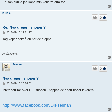
En sån skulle jag kapa min vänstra arm för!
B.I.B.A
0
Re: Nya grejer i shopen?
I
2012-09-15 12:11:27
n
l
Jag köper också en när de släpps!
ä
g
g
Avgå Jocke.
Tessan
0
Nya grejer i shopen?
I
2012-09-15 20:24:52
n
l
Intersport tar över DIF shopen - hoppas de snart börjar leverera!
ä
g
g
http://www.facebook.com/DIFselman