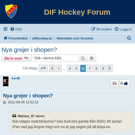
DIF Hockey Forum
FAQ
Bli medlem
Logga in
S
Forumindex
difhockey.se
Hemsidan och forumet
ö
Nya grejer i shopen?
k
Sök
Avancerad sökning
Skriv svar
Sida
6
av
9
1
4
5
6
7
8
9
Föregående
Nästa
128 inlägg
…
XantE
0
Nya grejer i shopen?
I
2012-09-05 12:52:15
n
l
ä
Mattias_87 skrev:
g
När släpps matchtröjorna? Gav bort min gamla från 00/01 till syrran
g
(Fan vad jag ångrar mig) och nu är jag sugen på att köpa en.