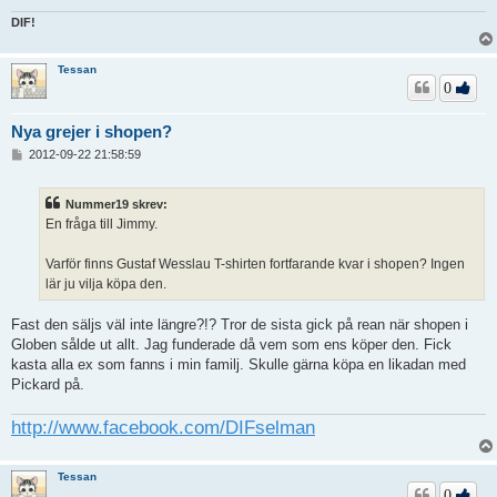
DIF!
Tessan
0
Nya grejer i shopen?
I
2012-09-22 21:58:59
n
l
ä
Nummer19 skrev:
g
En fråga till Jimmy.
g
Varför finns Gustaf Wesslau T-shirten fortfarande kvar i shopen? Ingen
lär ju vilja köpa den.
Fast den säljs väl inte längre?!? Tror de sista gick på rean när shopen i
Globen sålde ut allt. Jag funderade då vem som ens köper den. Fick
kasta alla ex som fanns i min familj. Skulle gärna köpa en likadan med
Pickard på.
http://www.facebook.com/DIFselman
Tessan
0