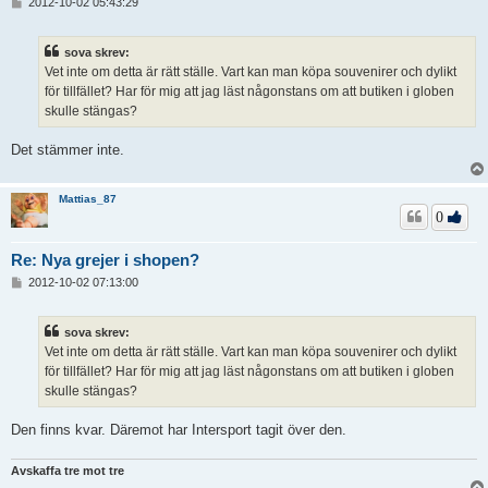
I
2012-10-02 05:43:29
n
l
ä
sova skrev:
g
Vet inte om detta är rätt ställe. Vart kan man köpa souvenirer och dylikt
g
för tillfället? Har för mig att jag läst någonstans om att butiken i globen
skulle stängas?
Det stämmer inte.
Mattias_87
0
Re: Nya grejer i shopen?
I
2012-10-02 07:13:00
n
l
ä
sova skrev:
g
Vet inte om detta är rätt ställe. Vart kan man köpa souvenirer och dylikt
g
för tillfället? Har för mig att jag läst någonstans om att butiken i globen
skulle stängas?
Den finns kvar. Däremot har Intersport tagit över den.
Avskaffa tre mot tre