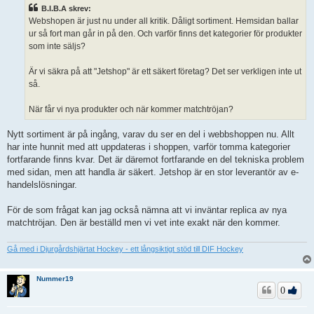
ä
B.I.B.A skrev:
g
Webshopen är just nu under all kritik. Dåligt sortiment. Hemsidan ballar
g
ur så fort man går in på den. Och varför finns det kategorier för produkter
som inte säljs?
Är vi säkra på att "Jetshop" är ett säkert företag? Det ser verkligen inte ut
så.
När får vi nya produkter och när kommer matchtröjan?
Nytt sortiment är på ingång, varav du ser en del i webbshoppen nu. Allt
har inte hunnit med att uppdateras i shoppen, varför tomma kategorier
fortfarande finns kvar. Det är däremot fortfarande en del tekniska problem
med sidan, men att handla är säkert. Jetshop är en stor leverantör av e-
handelslösningar.
För de som frågat kan jag också nämna att vi inväntar replica av nya
matchtröjan. Den är beställd men vi vet inte exakt när den kommer.
Gå med i Djurgårdshjärtat Hockey - ett långsiktigt stöd till DIF Hockey
Nummer19
0