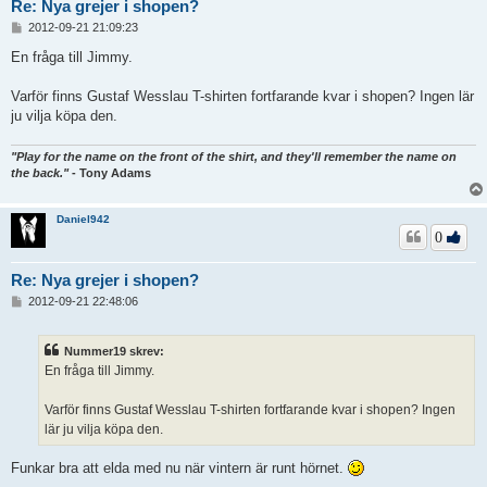
Re: Nya grejer i shopen?
I
2012-09-21 21:09:23
n
l
En fråga till Jimmy.
ä
g
Varför finns Gustaf Wesslau T-shirten fortfarande kvar i shopen? Ingen lär
g
ju vilja köpa den.
"Play for the name on the front of the shirt, and they'll remember the name on
the back."
-
Tony Adams
Daniel942
0
Re: Nya grejer i shopen?
I
2012-09-21 22:48:06
n
l
ä
Nummer19 skrev:
g
En fråga till Jimmy.
g
Varför finns Gustaf Wesslau T-shirten fortfarande kvar i shopen? Ingen
lär ju vilja köpa den.
Funkar bra att elda med nu när vintern är runt hörnet.