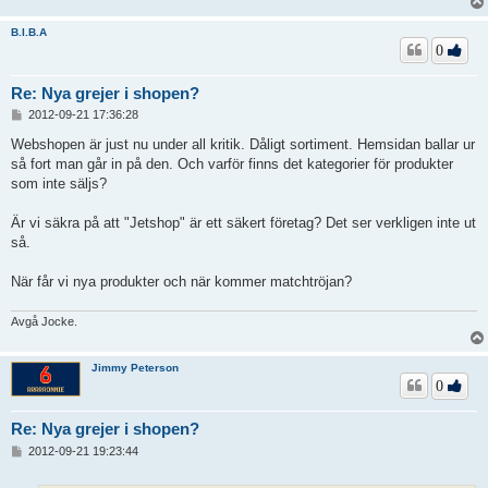
B.I.B.A
0
Re: Nya grejer i shopen?
I
2012-09-21 17:36:28
n
l
Webshopen är just nu under all kritik. Dåligt sortiment. Hemsidan ballar ur
ä
så fort man går in på den. Och varför finns det kategorier för produkter
g
som inte säljs?
g
Är vi säkra på att "Jetshop" är ett säkert företag? Det ser verkligen inte ut
så.
När får vi nya produkter och när kommer matchtröjan?
Avgå Jocke.
Jimmy Peterson
0
Re: Nya grejer i shopen?
I
2012-09-21 19:23:44
n
l