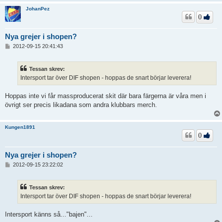
JohanPez
0
Nya grejer i shopen?
I
2012-09-15 20:41:43
n
l
ä
Tessan skrev:
g
Intersport tar över DIF shopen - hoppas de snart börjar leverera!
g
Hoppas inte vi får massproducerat skit där bara färgerna är våra men i
övrigt ser precis likadana som andra klubbars merch.
Kungen1891
0
Nya grejer i shopen?
I
2012-09-15 23:22:02
n
l
ä
Tessan skrev:
g
Intersport tar över DIF shopen - hoppas de snart börjar leverera!
g
Intersport känns så..."bajen"...