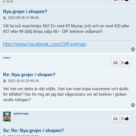
Nya grejer i shopen?
I
2012-09-25 17:48:40
n
l
Vill ha två matchtröjor NU! En med #3 Murray (vit) och en med #20 eller
ä
#37 eller #9 (blå) Börja sälja NU - DIF behöver stålarna!!!
g
g
http://www.facebook.com/DIFselman
sova
0
Re: Nya grejer i shopen?
I
2012-10-01 22:45:19
n
l
Vet inte om detta är rätt ställe. Vart kan man köpa souvenirer och dylikt
ä
för tillfället? Har för mig att jag läst någonstans om att butiken i globen
g
skulle stängas?
g
pulverapa
0
Sv: Re: Nya grejer i shopen?