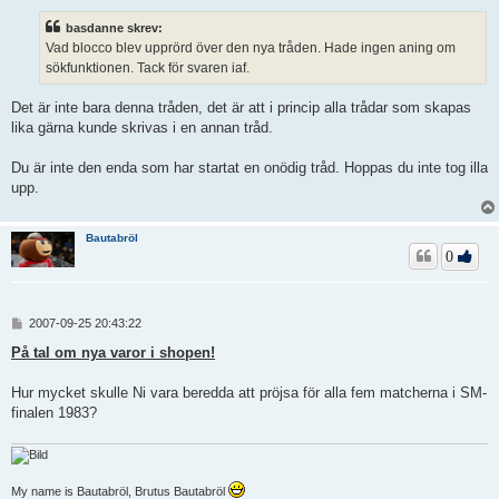
l
ä
basdanne skrev:
g
Vad blocco blev upprörd över den nya tråden. Hade ingen aning om
g
sökfunktionen. Tack för svaren iaf.
Det är inte bara denna tråden, det är att i princip alla trådar som skapas
lika gärna kunde skrivas i en annan tråd.
Du är inte den enda som har startat en onödig tråd. Hoppas du inte tog illa
upp.
Bautabröl
0
I
2007-09-25 20:43:22
n
l
På tal om nya varor i shopen!
ä
g
Hur mycket skulle Ni vara beredda att pröjsa för alla fem matcherna i SM-
g
finalen 1983?
My name is Bautabröl, Brutus Bautabröl