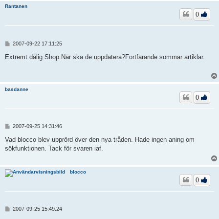
Rantanen
0
I
2007-09-22 17:11:25
n
l
Extremt dålig Shop.När ska de uppdatera?Fortfarande sommar artiklar.
ä
g
g
basdanne
0
I
2007-09-25 14:31:46
n
l
Vad blocco blev upprörd över den nya tråden. Hade ingen aning om
ä
sökfunktionen. Tack för svaren iaf.
g
g
blocco
0
I
2007-09-25 15:49:24
n