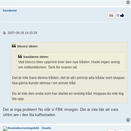
basdanne
0
I
2007-09-26 14:15:29
n
l
ä
blocco skrev:
g
g
basdanne skrev:
Vad blocco blev upprörd över den nya tråden. Hade ingen aning
om sökfunktionen. Tack för svaren iaf.
Det är inte bara denna tråden, det är att i princip alla trådar som skapas
lika gärna kunde skrivas i en annan tråd.
Du är inte den enda som har startat en onödig tråd. Hoppas du inte tog
illa upp.
Det är inga problem! Nu slår vi FBK imorgon. Det är inte lätt att vara
sthlm:are i den lila kaffestaden.
Goalie