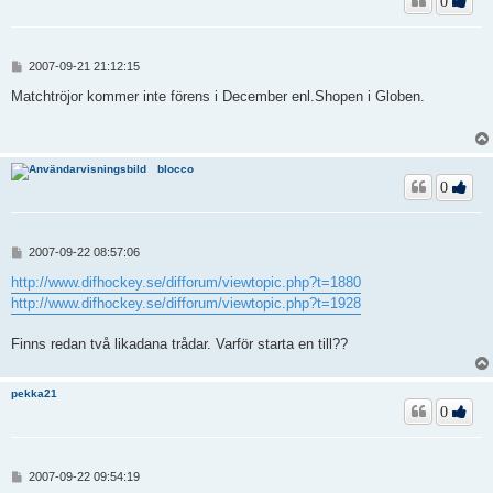
0
I
2007-09-21 21:12:15
n
l
Matchtröjor kommer inte förens i December enl.Shopen i Globen.
ä
g
g
blocco
0
I
2007-09-22 08:57:06
n
l
http://www.difhockey.se/difforum/viewtopic.php?t=1880
ä
http://www.difhockey.se/difforum/viewtopic.php?t=1928
g
g
Finns redan två likadana trådar. Varför starta en till??
pekka21
0
I
2007-09-22 09:54:19
n