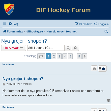
DIF Hockey Forum
FAQ
Bli medlem
Logga in
S
Forumindex
difhockey.se
Hemsidan och forumet
ö
Nya grejer i shopen?
k
Sök
Avancerad sökning
Skriv svar
Sida
1
av
9
1
2
3
4
5
9
Nästa
128 inlägg
…
basdanne
0
Nya grejer i shopen?
I
2007-09-21 17:19:08
n
l
När kommer det in nya produkter? Exempelvis t-shirts och matchtröjor.
ä
Finns inte så många storlekar kvar.
g
g
Rantanen