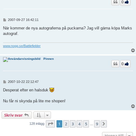
0
I
2007-09-27 16:42:11
n
l
När kommer de nya autograferna på puckarna? Jag vill gärna köpa Marks
ä
autograf.
g
g
www.nogg.se/Battlefielder
Pinnen
0
I
2007-10-22 22:12:47
n
l
Desperat efter en halsduk
ä
g
Nu får ni skynda på lite me shopen!
g
Skriv svar
Sida
1
av
9
1
2
3
4
5
9
Nästa
128 inlägg
…
Hoppa till