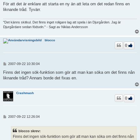
l
För att det är enklare att starta en ny än att leta om det redan finns en
ä
liknande tråd. Tyvärr.
g
g
"Det känns skitkul. Det finns inget roligare lag att spela i än Djurgården. Jag är
Djurgårdare sedan födseln." - Sagt av Niklas Andersson
blocco
0
I
2007-09-22 10:30:04
n
l
Finns det ingen sök-funktion som gör att man kan söka om det finns nån
ä
liknande tråd? Annars borde det fixas en.
g
g
Crashmash
0
I
2007-09-22 12:26:04
n
l
ä
blocco skrev:
g
Finns det ingen sök-funktion som gör att man kan söka om det finns nån
g